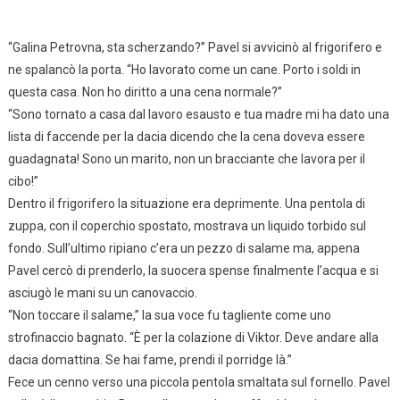
“Galina Petrovna, sta scherzando?” Pavel si avvicinò al frigorifero e
ne spalancò la porta. “Ho lavorato come un cane. Porto i soldi in
questa casa. Non ho diritto a una cena normale?”
“Sono tornato a casa dal lavoro esausto e tua madre mi ha dato una
lista di faccende per la dacia dicendo che la cena doveva essere
guadagnata! Sono un marito, non un bracciante che lavora per il
cibo!”
Dentro il frigorifero la situazione era deprimente. Una pentola di
zuppa, con il coperchio spostato, mostrava un liquido torbido sul
fondo. Sull’ultimo ripiano c’era un pezzo di salame ma, appena
Pavel cercò di prenderlo, la suocera spense finalmente l’acqua e si
asciugò le mani su un canovaccio.
“Non toccare il salame,” la sua voce fu tagliente come uno
strofinaccio bagnato. “È per la colazione di Viktor. Deve andare alla
dacia domattina. Se hai fame, prendi il porridge là.”
Fece un cenno verso una piccola pentola smaltata sul fornello. Pavel