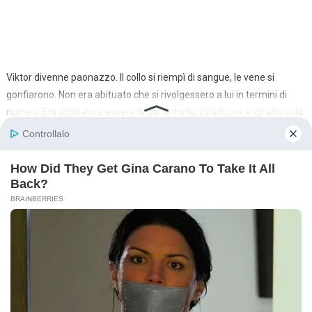
Viktor divenne paonazzo. Il collo si riempì di sangue, le vene si
gonfiarono. Non era abituato che si rivolgessero a lui in termini di
numeri. Era abituato a essere la parte forte, il padrone, e gli altri solo
parassiti.
«Non misurare il lavoro col denaro, moccioso!» ruggì, sputacchiando.
«Qui ci hai vissuto! Sei stato sfamato!»
«Sfamato?» lo interruppe Pavel, la voce gelida. «Orzo perlato bollito
nell’acqua? Ossa che neanche un cane accetterebbe? Non mi avete
sfamato. Avete mantenuto le funzioni vitali del bestiame da lavoro.
Ma il bestiame si ribella, Viktor. Il bestiame se ne va.»
Pavel mise la mano in tasca dei jeans, tirò fuori una banconota da
cinquemila rubli stropicciata — tutto ciò che restava dell’anticipo
dopo la spesa — e la lanciò in faccia al suocero. Il foglio cadde sullo
zerbino sporco vicino alla porta.