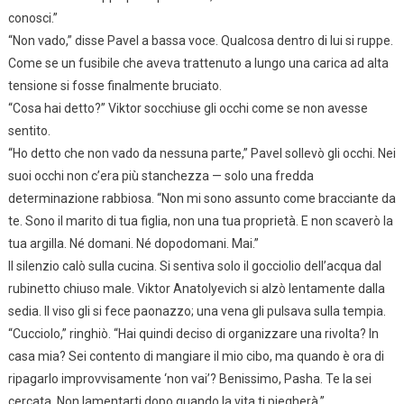
conosci.”
“Non vado,” disse Pavel a bassa voce. Qualcosa dentro di lui si ruppe.
Come se un fusibile che aveva trattenuto a lungo una carica ad alta
tensione si fosse finalmente bruciato.
“Cosa hai detto?” Viktor socchiuse gli occhi come se non avesse
sentito.
“Ho detto che non vado da nessuna parte,” Pavel sollevò gli occhi. Nei
suoi occhi non c’era più stanchezza — solo una fredda
determinazione rabbiosa. “Non mi sono assunto come bracciante da
te. Sono il marito di tua figlia, non una tua proprietà. E non scaverò la
tua argilla. Né domani. Né dopodomani. Mai.”
Il silenzio calò sulla cucina. Si sentiva solo il gocciolio dell’acqua dal
rubinetto chiuso male. Viktor Anatolyevich si alzò lentamente dalla
sedia. Il viso gli si fece paonazzo; una vena gli pulsava sulla tempia.
“Cucciolo,” ringhiò. “Hai quindi deciso di organizzare una rivolta? In
casa mia? Sei contento di mangiare il mio cibo, ma quando è ora di
ripagarlo improvvisamente ‘non vai’? Benissimo, Pasha. Te la sei
cercata. Non lamentarti dopo quando la vita ti piegherà.”