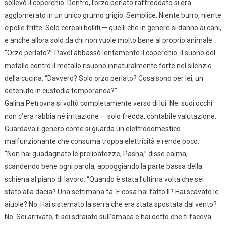
sollevò il coperchio. Dentro, l’orzo perlato raffreddato si era
agglomerato in un unico grumo grigio. Semplice. Niente burro, niente
cipolle fritte. Solo cereali bolliti — quelli che in genere si danno ai cani,
e anche allora solo da chi non vuole molto bene al proprio animale.
“Orzo perlato?” Pavel abbassò lentamente il coperchio. Il suono del
metallo contro il metallo risuonò innaturalmente forte nel silenzio
della cucina. “Davvero? Solo orzo perlato? Cosa sono per lei, un
detenuto in custodia temporanea?”
Galina Petrovna si voltò completamente verso di lui. Nei suoi occhi
non c’era rabbia né irritazione — solo fredda, contabile valutazione.
Guardava il genero come si guarda un elettrodomestico
malfunzionante che consuma troppa elettricità e rende poco.
“Non hai guadagnato le prelibatezze, Pasha,” disse calma,
scandendo bene ogni parola, appoggiando la parte bassa della
schiena al piano di lavoro. “Quando è stata l’ultima volta che sei
stato alla dacia? Una settimana fa. E cosa hai fatto lì? Hai scavato le
aiuole? No. Hai sistemato la serra che era stata spostata dal vento?
No. Sei arrivato, ti sei sdraiato sull’amaca e hai detto che ti faceva