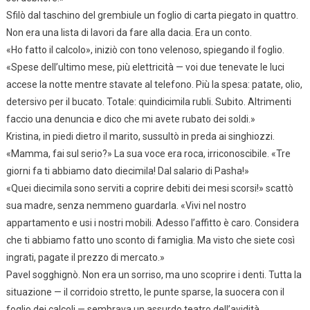
Sfilò dal taschino del grembiule un foglio di carta piegato in quattro.
Non era una lista di lavori da fare alla dacia. Era un conto.
«Ho fatto il calcolo», iniziò con tono velenoso, spiegando il foglio.
«Spese dell’ultimo mese, più elettricità — voi due tenevate le luci
accese la notte mentre stavate al telefono. Più la spesa: patate, olio,
detersivo per il bucato. Totale: quindicimila rubli. Subito. Altrimenti
faccio una denuncia e dico che mi avete rubato dei soldi.»
Kristina, in piedi dietro il marito, sussultò in preda ai singhiozzi.
«Mamma, fai sul serio?» La sua voce era roca, irriconoscibile. «Tre
giorni fa ti abbiamo dato diecimila! Dal salario di Pasha!»
«Quei diecimila sono serviti a coprire debiti dei mesi scorsi!» scattò
sua madre, senza nemmeno guardarla. «Vivi nel nostro
appartamento e usi i nostri mobili. Adesso l’affitto è caro. Considera
che ti abbiamo fatto uno sconto di famiglia. Ma visto che siete così
ingrati, pagate il prezzo di mercato.»
Pavel sogghignò. Non era un sorriso, ma uno scoprire i denti. Tutta la
situazione — il corridoio stretto, le punte sparse, la suocera con il
foglio dei calcoli — sembrava un assurdo teatro dell’avidità.