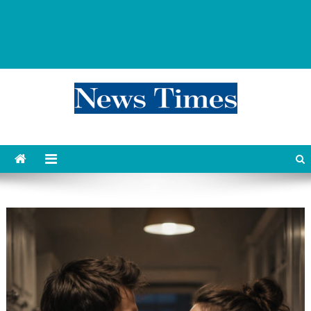
news 76 times
Контент души