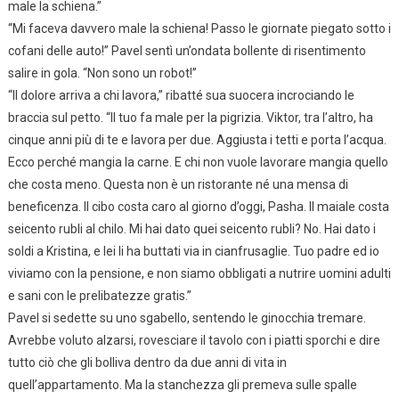
male la schiena.”
“Mi faceva davvero male la schiena! Passo le giornate piegato sotto i
cofani delle auto!” Pavel sentì un’ondata bollente di risentimento
salire in gola. “Non sono un robot!”
“Il dolore arriva a chi lavora,” ribatté sua suocera incrociando le
braccia sul petto. “Il tuo fa male per la pigrizia. Viktor, tra l’altro, ha
cinque anni più di te e lavora per due. Aggiusta i tetti e porta l’acqua.
Ecco perché mangia la carne. E chi non vuole lavorare mangia quello
che costa meno. Questa non è un ristorante né una mensa di
beneficenza. Il cibo costa caro al giorno d’oggi, Pasha. Il maiale costa
seicento rubli al chilo. Mi hai dato quei seicento rubli? No. Hai dato i
soldi a Kristina, e lei li ha buttati via in cianfrusaglie. Tuo padre ed io
viviamo con la pensione, e non siamo obbligati a nutrire uomini adulti
e sani con le prelibatezze gratis.”
Pavel si sedette su uno sgabello, sentendo le ginocchia tremare.
Avrebbe voluto alzarsi, rovesciare il tavolo con i piatti sporchi e dire
tutto ciò che gli bolliva dentro da due anni di vita in
quell’appartamento. Ma la stanchezza gli premeva sulle spalle