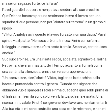
ma sei un ragazzo forte, ce la farai.”
Pavel guardò il suocero e non poteva credere alle sue orecchie.
Quell’elenco bastava per una settimana intera di lavoro per una
squadra di due persone, non per “aiutare sul terreno” in un giorno di
riposo.
“Viktor Anatolyevich, questo è lavoro forzato, non una dacia,” Pavel
spinse via il piatto. “Non scaverò una trincea. Finirò con un’ernia.
Noleggia un escavatore; un’ora costa tremila. Se serve, contribuisco
anch’io.”
Suo suocero rise. Era una risata secca, abbaiata, sgradevole. Galina
Petrovna, che era rimasta tutto il tempo accanto ai fornelli come
una sentinella silenziosa, emise un verso di approvazione.
“Un escavatore, dice,” sbottò Viktor, togliendo lo stecchino dalla
bocca e puntandolo contro il genero. “Guarda che signore che
abbiamo! Vuole spargere i soldi. Prima guadagna quei soldi, prima di
offrirli a me. Tremila sono soldi veri! E la tua schiena è gratis. Una
risorsa rinnovabile. Finché sei giovane, devi lavorare, non lamentarti.
Alla tua età io mi sono costruito una casa con le mie mani, e non mi