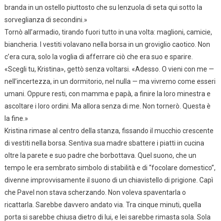
branda in un ostello piuttosto che su lenzuola di seta qui sotto la
sorveglianza di secondini.»
Tornò all’armadio, tirando fuori tutto in una volta: maglioni, camicie,
biancheria. I vestiti volavano nella borsa in un groviglio caotico. Non
c’era cura, solo la voglia di afferrare ciò che era suo e sparire.
«Scegli tu, Kristina», gettò senza voltarsi. «Adesso. O vieni con me —
nell’incertezza, in un dormitorio, nel nulla — ma vivremo come esseri
umani. Oppure resti, con mamma e papà, a finire la loro minestra e
ascoltare i loro ordini. Ma allora senza di me. Non tornerò. Questa è
la fine.»
Kristina rimase al centro della stanza, fissando il mucchio crescente
di vestiti nella borsa. Sentiva sua madre sbattere i piatti in cucina
oltre la parete e suo padre che borbottava. Quel suono, che un
tempo le era sembrato simbolo di stabilità e di “focolare domestico”,
divenne improvvisamente il suono di un chiavistello di prigione. Capì
che Pavel non stava scherzando. Non voleva spaventarla o
ricattarla. Sarebbe davvero andato via. Tra cinque minuti, quella
porta si sarebbe chiusa dietro di lui, e lei sarebbe rimasta sola. Sola