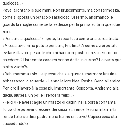
qualcosa…»
Pavel allontanò le sue mani. Non bruscamente, ma con fermezza,
come si sposta un ostacolo fastidioso. Si fermò, ansimando, e
guardò la moglie come se la vedesse per la prima volta in quei due
anni.
«Pensare a qualcosa?» ripeté, la voce tesa come una corda tirata.
«A cosa avremmo potuto pensare, Kristina? A come avrei potuto
evitare il lavoro pesante che mi hanno imposto senza nemmeno
chiedermi? Hai sentito cosa mi hanno detto in cucina? Hai visto quel
piatto vuoto?»
«Beh, mamma solo… lei pensa che sia giusto», mormorò Kristina
abbassando lo sguardo. «Hanno le loro idee, Pasha. Sono all’antica.
Per loro il lavoro è la cosa più importante. Sopporta. Andremo alla
dacia, aiuterai un po’, e li renderà felici…»
«Felici?!» Pavel scagliò un mazzo di calzini nella borsa con tanta
forza che potevano essere dei sassi. «Li rende felici umiliarmi! Li
rende felici sentirsi padroni che hanno un servo! Capisci cosa sta
succedendo?»