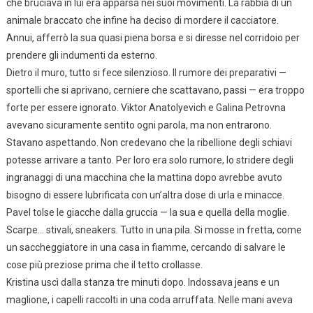
che bruciava in lui era apparsa nei suoi movimenti. La rabbia di un
animale braccato che infine ha deciso di mordere il cacciatore.
Annui, afferrò la sua quasi piena borsa e si diresse nel corridoio per
prendere gli indumenti da esterno.
Dietro il muro, tutto si fece silenzioso. Il rumore dei preparativi —
sportelli che si aprivano, cerniere che scattavano, passi — era troppo
forte per essere ignorato. Viktor Anatolyevich e Galina Petrovna
avevano sicuramente sentito ogni parola, ma non entrarono.
Stavano aspettando. Non credevano che la ribellione degli schiavi
potesse arrivare a tanto. Per loro era solo rumore, lo stridere degli
ingranaggi di una macchina che la mattina dopo avrebbe avuto
bisogno di essere lubrificata con un’altra dose di urla e minacce.
Pavel tolse le giacche dalla gruccia — la sua e quella della moglie.
Scarpe… stivali, sneakers. Tutto in una pila. Si mosse in fretta, come
un saccheggiatore in una casa in fiamme, cercando di salvare le
cose più preziose prima che il tetto crollasse.
Kristina uscì dalla stanza tre minuti dopo. Indossava jeans e un
maglione, i capelli raccolti in una coda arruffata. Nelle mani aveva