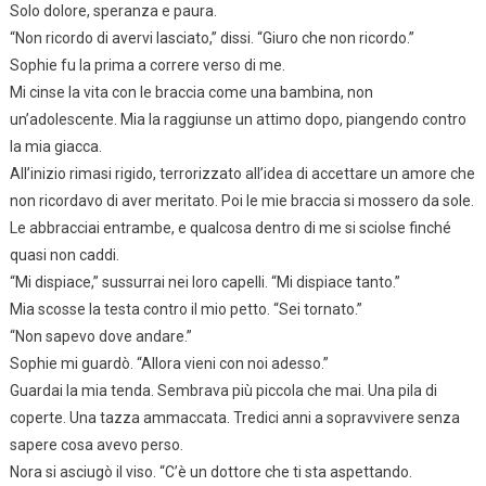
Solo dolore, speranza e paura.
“Non ricordo di avervi lasciato,” dissi. “Giuro che non ricordo.”
Sophie fu la prima a correre verso di me.
Mi cinse la vita con le braccia come una bambina, non
un’adolescente. Mia la raggiunse un attimo dopo, piangendo contro
la mia giacca.
All’inizio rimasi rigido, terrorizzato all’idea di accettare un amore che
non ricordavo di aver meritato. Poi le mie braccia si mossero da sole.
Le abbracciai entrambe, e qualcosa dentro di me si sciolse finché
quasi non caddi.
“Mi dispiace,” sussurrai nei loro capelli. “Mi dispiace tanto.”
Mia scosse la testa contro il mio petto. “Sei tornato.”
“Non sapevo dove andare.”
Sophie mi guardò. “Allora vieni con noi adesso.”
Guardai la mia tenda. Sembrava più piccola che mai. Una pila di
coperte. Una tazza ammaccata. Tredici anni a sopravvivere senza
sapere cosa avevo perso.
Nora si asciugò il viso. “C’è un dottore che ti sta aspettando.