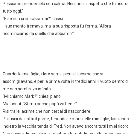
Possiamo prendercela con calma. Nessuno si aspetta che tu ricordi
tutto oggi.”
“E se non ci riuscissi mai?” chiesi.
Il suo mento tremava, ma la sua risposta fu ferma. “Allora
ricominciamo da quello che abbiamo.”
Guardai le mie figlie, i loro sorrisi pieni di lacrime che si
assomigliavano, e per la prima volta in tredici anni, il vuoto dentro di
me non sembrava infinito.
“Mi chiamo Mark?” chiesi piano.
Mia annuì. “Sì, ma anche papà va bene.”
Risi tra le lacrime che non cercai di nascondere.
Poi uscii da sotto il ponte, tenendo le mani delle mie figlie, lasciando
indietro la vecchia tenda di Fred. Non avevo ancora tutti i miei ricordi.
Non ancora. Forse alcuni sarebbero tornati. Forse altri erano persi