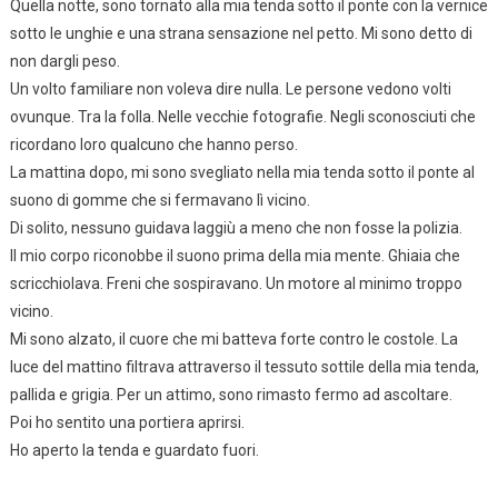
Quella notte, sono tornato alla mia tenda sotto il ponte con la vernice
sotto le unghie e una strana sensazione nel petto. Mi sono detto di
non dargli peso.
Un volto familiare non voleva dire nulla. Le persone vedono volti
ovunque. Tra la folla. Nelle vecchie fotografie. Negli sconosciuti che
ricordano loro qualcuno che hanno perso.
La mattina dopo, mi sono svegliato nella mia tenda sotto il ponte al
suono di gomme che si fermavano lì vicino.
Di solito, nessuno guidava laggiù a meno che non fosse la polizia.
Il mio corpo riconobbe il suono prima della mia mente. Ghiaia che
scricchiolava. Freni che sospiravano. Un motore al minimo troppo
vicino.
Mi sono alzato, il cuore che mi batteva forte contro le costole. La
luce del mattino filtrava attraverso il tessuto sottile della mia tenda,
pallida e grigia. Per un attimo, sono rimasto fermo ad ascoltare.
Poi ho sentito una portiera aprirsi.
Ho aperto la tenda e guardato fuori.