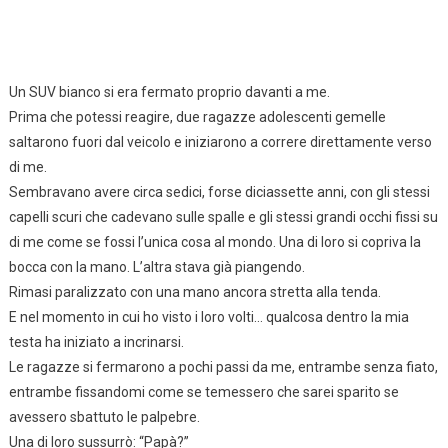
Un SUV bianco si era fermato proprio davanti a me.
Prima che potessi reagire, due ragazze adolescenti gemelle
saltarono fuori dal veicolo e iniziarono a correre direttamente verso
di me.
Sembravano avere circa sedici, forse diciassette anni, con gli stessi
capelli scuri che cadevano sulle spalle e gli stessi grandi occhi fissi su
di me come se fossi l’unica cosa al mondo. Una di loro si copriva la
bocca con la mano. L’altra stava già piangendo.
Rimasi paralizzato con una mano ancora stretta alla tenda.
E nel momento in cui ho visto i loro volti… qualcosa dentro la mia
testa ha iniziato a incrinarsi.
Le ragazze si fermarono a pochi passi da me, entrambe senza fiato,
entrambe fissandomi come se temessero che sarei sparito se
avessero sbattuto le palpebre.
Una di loro sussurrò: “Papà?”