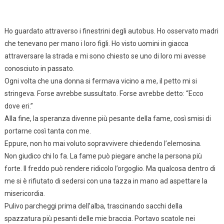
Ho guardato attraverso i finestrini degli autobus. Ho osservato madri
che tenevano per mano i loro figli. Ho visto uomini in giacca
attraversare la strada e mi sono chiesto se uno di loro mi avesse
conosciuto in passato.
Ogni volta che una donna si fermava vicino a me, il petto mi si
stringeva. Forse avrebbe sussultato. Forse avrebbe detto: “Ecco
dove eri.”
Alla fine, la speranza divenne più pesante della fame, così smisi di
portarne così tanta con me.
Eppure, non ho mai voluto sopravvivere chiedendo l’elemosina.
Non giudico chi lo fa. La fame può piegare anche la persona più
forte. Il freddo può rendere ridicolo l’orgoglio. Ma qualcosa dentro di
me si è rifiutato di sedersi con una tazza in mano ad aspettare la
misericordia.
Pulivo parcheggi prima dell’alba, trascinando sacchi della
spazzatura più pesanti delle mie braccia. Portavo scatole nei