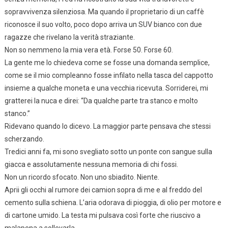
sopravvivenza silenziosa. Ma quando il proprietario di un caffè
riconosce il suo volto, poco dopo arriva un SUV bianco con due
ragazze che rivelano la verità straziante.
Non so nemmeno la mia vera età. Forse 50. Forse 60.
La gente me lo chiedeva come se fosse una domanda semplice,
come se il mio compleanno fosse infilato nella tasca del cappotto
insieme a qualche moneta e una vecchia ricevuta. Sorriderei, mi
gratterei la nuca e direi: “Da qualche parte tra stanco e molto
stanco.”
Ridevano quando lo dicevo. La maggior parte pensava che stessi
scherzando.
Tredici anni fa, mi sono svegliato sotto un ponte con sangue sulla
giacca e assolutamente nessuna memoria di chi fossi.
Non un ricordo sfocato. Non uno sbiadito. Niente.
Aprii gli occhi al rumore dei camion sopra di me e al freddo del
cemento sulla schiena. L’aria odorava di pioggia, di olio per motore e
di cartone umido. La testa mi pulsava così forte che riuscivo a