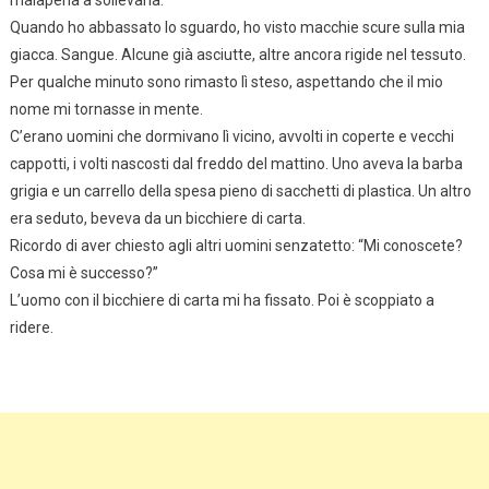
malapena a sollevarla.
Quando ho abbassato lo sguardo, ho visto macchie scure sulla mia
giacca. Sangue. Alcune già asciutte, altre ancora rigide nel tessuto.
Per qualche minuto sono rimasto lì steso, aspettando che il mio
nome mi tornasse in mente.
C’erano uomini che dormivano lì vicino, avvolti in coperte e vecchi
cappotti, i volti nascosti dal freddo del mattino. Uno aveva la barba
grigia e un carrello della spesa pieno di sacchetti di plastica. Un altro
era seduto, beveva da un bicchiere di carta.
Ricordo di aver chiesto agli altri uomini senzatetto: “Mi conoscete?
Cosa mi è successo?”
L’uomo con il bicchiere di carta mi ha fissato. Poi è scoppiato a
ridere.