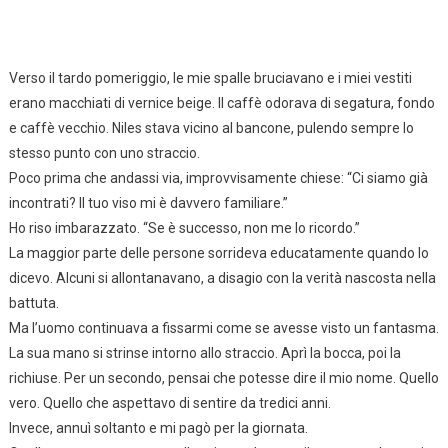
Verso il tardo pomeriggio, le mie spalle bruciavano e i miei vestiti
erano macchiati di vernice beige. Il caffè odorava di segatura, fondo
e caffè vecchio. Niles stava vicino al bancone, pulendo sempre lo
stesso punto con uno straccio.
Poco prima che andassi via, improvvisamente chiese: “Ci siamo già
incontrati? Il tuo viso mi è davvero familiare.”
Ho riso imbarazzato. “Se è successo, non me lo ricordo.”
La maggior parte delle persone sorrideva educatamente quando lo
dicevo. Alcuni si allontanavano, a disagio con la verità nascosta nella
battuta.
Ma l’uomo continuava a fissarmi come se avesse visto un fantasma.
La sua mano si strinse intorno allo straccio. Aprì la bocca, poi la
richiuse. Per un secondo, pensai che potesse dire il mio nome. Quello
vero. Quello che aspettavo di sentire da tredici anni.
Invece, annuì soltanto e mi pagò per la giornata.