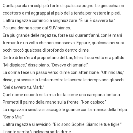
Quella parola mi colpì più forte di qualsiasi pugno. Le ginocchia mi
cedettero e mi aggrappai al palo della tenda per restare in piedi.
L’altra ragazza cominciò a singhiozzare. “È lui. È davvero lui.”
Poi una donna scese dal SUV bianco.
Era più grande delle ragazze, forse sui quarant’anni, con le mani
tremanti e un volto che non conoscevo. Eppure, qualcosa nei suoi
occhi toccò qualcosa di profondo dentro di me.
Dietro di lei c’era il proprietario del bar, Niles. Il suo volto era pallido.
“Mi dispiace,” disse piano. “Dovevo chiamarle.”
La donna fece un passo verso di me con attenzione. “Oh mio Dio,”
disse, poi scosse la testa mentre le lacrime le riempivano gli occhi.
“Sei davvero tu, Mark.”
Quel nome risuonò nella mia testa come una campana lontana.
Premetti il palmo della mano sulla fronte. “Non capisco.”
La ragazza a sinistra si asciugò le guance con la manica della felpa.
“Sono Mia.”
L’altra ragazza si avvicinò. “E io sono Sophie. Siamo le tue figlie.”
Il ponte sembrò inclinarsi sotto di me.