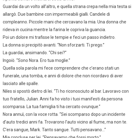
Guardai da un volto all’altro, e quella strana crepa nella mia testa si
allargò. Due bambine con impermeabili gialli. Candele di
compleanno. Piccole mani che cercavano la mia. Una donna che
rideva in cucina mentre la farina le copriva la guancia.
Poi un dolore mi trafisse le tempie e feci un passo indietro.
La donna si precipitò avanti. “Non sforzarti. Ti prego.”
La guardai, ansimando. “Chi sei?”
Ingoiò. “Sono Nora. Ero tua moglie.”
Quella sola parola mi fece comprendere che c’erano stati un
funerale, una tomba, e anni di dolore che non ricordavo di aver
lasciato alle spalle.
Niles si spostò dietro di lei. “Ti ho riconosciuto al bar. Lavoravo con
tuo fratello, Julian. Anni fa ho visto i tuoi manifesti da persona
scomparsa. La tua famiglia ti ha cercato ovunque.”
Nora annuì, con la voce rotta. “Sei scomparso dopo un incidente
d’auto tredici anni fa. Trovarono l’auto vicino al fiume, ma non te.
C’era sangue, Mark. Tanto sangue. Tutti pensavano…”
Mia concluse per lei. “Pensavamo che fossi morto.”