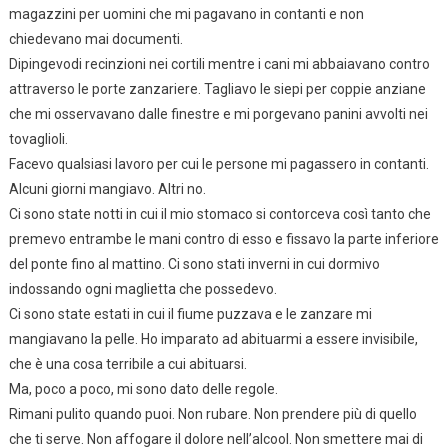
magazzini per uomini che mi pagavano in contanti e non
chiedevano mai documenti.
Dipingevodi recinzioni nei cortili mentre i cani mi abbaiavano contro
attraverso le porte zanzariere. Tagliavo le siepi per coppie anziane
che mi osservavano dalle finestre e mi porgevano panini avvolti nei
tovaglioli.
Facevo qualsiasi lavoro per cui le persone mi pagassero in contanti.
Alcuni giorni mangiavo. Altri no.
Ci sono state notti in cui il mio stomaco si contorceva così tanto che
premevo entrambe le mani contro di esso e fissavo la parte inferiore
del ponte fino al mattino. Ci sono stati inverni in cui dormivo
indossando ogni maglietta che possedevo.
Ci sono state estati in cui il fiume puzzava e le zanzare mi
mangiavano la pelle. Ho imparato ad abituarmi a essere invisibile,
che è una cosa terribile a cui abituarsi.
Ma, poco a poco, mi sono dato delle regole.
Rimani pulito quando puoi. Non rubare. Non prendere più di quello
che ti serve. Non affogare il dolore nell’alcool. Non smettere mai di