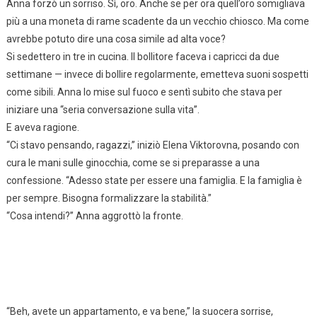
Anna forzò un sorriso. Sì, oro. Anche se per ora quell’oro somigliava
più a una moneta di rame scadente da un vecchio chiosco. Ma come
avrebbe potuto dire una cosa simile ad alta voce?
Si sedettero in tre in cucina. Il bollitore faceva i capricci da due
settimane — invece di bollire regolarmente, emetteva suoni sospetti
come sibili. Anna lo mise sul fuoco e sentì subito che stava per
iniziare una “seria conversazione sulla vita”.
E aveva ragione.
“Ci stavo pensando, ragazzi,” iniziò Elena Viktorovna, posando con
cura le mani sulle ginocchia, come se si preparasse a una
confessione. “Adesso state per essere una famiglia. E la famiglia è
per sempre. Bisogna formalizzare la stabilità.”
“Cosa intendi?” Anna aggrottò la fronte.
“Beh, avete un appartamento, e va bene,” la suocera sorrise,