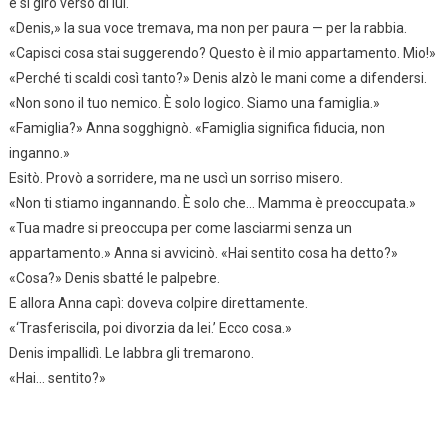
e si girò verso di lui.
«Denis,» la sua voce tremava, ma non per paura — per la rabbia.
«Capisci cosa stai suggerendo? Questo è il mio appartamento. Mio!»
«Perché ti scaldi così tanto?» Denis alzò le mani come a difendersi.
«Non sono il tuo nemico. È solo logico. Siamo una famiglia.»
«Famiglia?» Anna sogghignò. «Famiglia significa fiducia, non
inganno.»
Esitò. Provò a sorridere, ma ne uscì un sorriso misero.
«Non ti stiamo ingannando. È solo che… Mamma è preoccupata.»
«Tua madre si preoccupa per come lasciarmi senza un
appartamento.» Anna si avvicinò. «Hai sentito cosa ha detto?»
«Cosa?» Denis sbatté le palpebre.
E allora Anna capì: doveva colpire direttamente.
«‘Trasferiscila, poi divorzia da lei.’ Ecco cosa.»
Denis impallidì. Le labbra gli tremarono.
«Hai… sentito?»