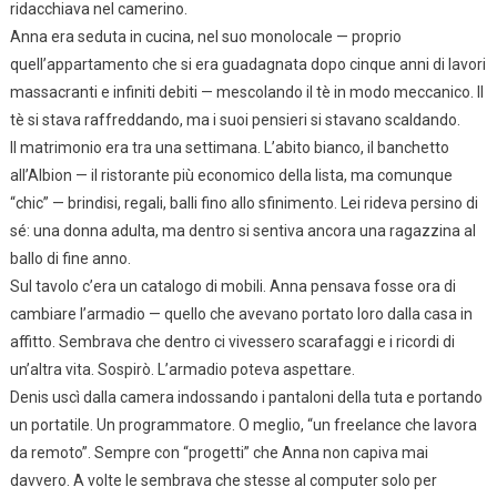
ridacchiava nel camerino.
Anna era seduta in cucina, nel suo monolocale — proprio
quell’appartamento che si era guadagnata dopo cinque anni di lavori
massacranti e infiniti debiti — mescolando il tè in modo meccanico. Il
tè si stava raffreddando, ma i suoi pensieri si stavano scaldando.
Il matrimonio era tra una settimana. L’abito bianco, il banchetto
all’Albion — il ristorante più economico della lista, ma comunque
“chic” — brindisi, regali, balli fino allo sfinimento. Lei rideva persino di
sé: una donna adulta, ma dentro si sentiva ancora una ragazzina al
ballo di fine anno.
Sul tavolo c’era un catalogo di mobili. Anna pensava fosse ora di
cambiare l’armadio — quello che avevano portato loro dalla casa in
affitto. Sembrava che dentro ci vivessero scarafaggi e i ricordi di
un’altra vita. Sospirò. L’armadio poteva aspettare.
Denis uscì dalla camera indossando i pantaloni della tuta e portando
un portatile. Un programmatore. O meglio, “un freelance che lavora
da remoto”. Sempre con “progetti” che Anna non capiva mai
davvero. A volte le sembrava che stesse al computer solo per