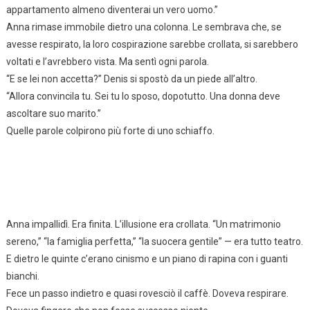
appartamento almeno diventerai un vero uomo.”
Anna rimase immobile dietro una colonna. Le sembrava che, se
avesse respirato, la loro cospirazione sarebbe crollata, si sarebbero
voltati e l’avrebbero vista. Ma sentì ogni parola.
“E se lei non accetta?” Denis si spostò da un piede all’altro.
“Allora convincila tu. Sei tu lo sposo, dopotutto. Una donna deve
ascoltare suo marito.”
Quelle parole colpirono più forte di uno schiaffo.
Anna impallidì. Era finita. L’illusione era crollata. “Un matrimonio
sereno,” “la famiglia perfetta,” “la suocera gentile” — era tutto teatro.
E dietro le quinte c’erano cinismo e un piano di rapina con i guanti
bianchi.
Fece un passo indietro e quasi rovesciò il caffè. Doveva respirare.