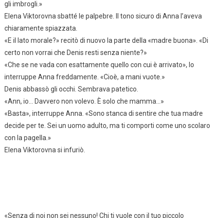
gli imbrogli.»
Elena Viktorovna sbatté le palpebre. Il tono sicuro di Anna l’aveva
chiaramente spiazzata.
«E il lato morale?» recitò di nuovo la parte della «madre buona». «Di
certo non vorrai che Denis resti senza niente?»
«Che se ne vada con esattamente quello con cui è arrivato», lo
interruppe Anna freddamente. «Cioè, a mani vuote.»
Denis abbassò gli occhi. Sembrava patetico.
«Ann, io… Davvero non volevo. È solo che mamma…»
«Basta», interruppe Anna. «Sono stanca di sentire che tua madre
decide per te. Sei un uomo adulto, ma ti comporti come uno scolaro
con la pagella.»
Elena Viktorovna si infuriò.
«Senza di noi non sei nessuno! Chi ti vuole con il tuo piccolo