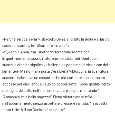
«Perché sei così seria?» sbadigliò Denis, si grattò la testa e si lasciò
cadere accanto a lei. «Siamo felici, vero?»
«Sì,» annuì Anna, ma i suoi occhi tornarono al catalogo.
In quel momento, suonò il citofono. Lei rabbrividì. Quel tipo di
suoneria di solito significava bollette da pagare o un vicino con delle
lamentele. Ma no — alla porta c’era Elena Viktorovna, la sua futura
suocera. Indossava un cappotto che chiaramente le era rimasto
addosso per dieci anni, e il suo tipico sorrisetto: “Sono gentile, certo,
ma ti guardo dritta nell’anima per vedere se stai mentendo.”
“Annushka, mia bella ragazza!” Elena Viktorovna si infilò
nell’appartamento senza aspettare di essere invitata. “Ti aspetta
tanta felicità! Il tuo Deniska è oro puro!”