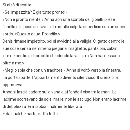
Si alzò di scatto.
«Sei impazzita? È già tutto pronto!»
«Non è pronto niente.» Anna aprì una scatola dei gioielli, prese
l’anello e lo posò sul tavolo. Il metallo colpì la superficie con un suono
sordo. «Questo è tuo. Prendilo.»
Denis rimase impietrito, poi si avvicinò alla valigia. Ci gettò dentro le
sue cose senza nemmeno piegarle: magliette, pantaloni, calzini.
«Te ne pentirai,» borbottò chiudendo la valigia. «Non hai nessuno
oltre a me.»
«Meglio sola che con un traditore.» Anna si voltò verso la finestra.
La porta sbatté. L’appartamento diventò silenzioso. Il silenzio la
opprimeva.
Anna si lasciò cadere sul divano e affondò il viso tra le mani. Le
lacrime scorrevano da sole, ma lei non le asciugò. Non erano lacrime
di debolezza. Era rabbia finalmente liberata.
E da qualche parte, sotto tutto