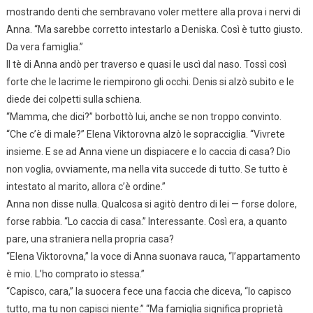
mostrando denti che sembravano voler mettere alla prova i nervi di
Anna. “Ma sarebbe corretto intestarlo a Deniska. Così è tutto giusto.
Da vera famiglia.”
Il tè di Anna andò per traverso e quasi le uscì dal naso. Tossì così
forte che le lacrime le riempirono gli occhi. Denis si alzò subito e le
diede dei colpetti sulla schiena.
“Mamma, che dici?” borbottò lui, anche se non troppo convinto.
“Che c’è di male?” Elena Viktorovna alzò le sopracciglia. “Vivrete
insieme. E se ad Anna viene un dispiacere e lo caccia di casa? Dio
non voglia, ovviamente, ma nella vita succede di tutto. Se tutto è
intestato al marito, allora c’è ordine.”
Anna non disse nulla. Qualcosa si agitò dentro di lei — forse dolore,
forse rabbia. “Lo caccia di casa.” Interessante. Così era, a quanto
pare, una straniera nella propria casa?
“Elena Viktorovna,” la voce di Anna suonava rauca, “l’appartamento
è mio. L’ho comprato io stessa.”
“Capisco, cara,” la suocera fece una faccia che diceva, “Io capisco
tutto, ma tu non capisci niente.” “Ma famiglia significa proprietà