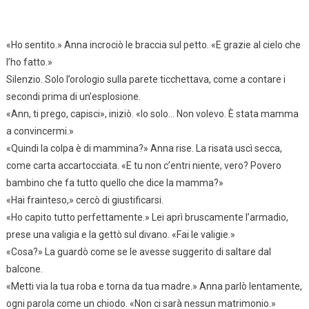
«Ho sentito.» Anna incrociò le braccia sul petto. «E grazie al cielo che
l’ho fatto.»
Silenzio. Solo l’orologio sulla parete ticchettava, come a contare i
secondi prima di un’esplosione.
«Ann, ti prego, capisci», iniziò. «Io solo… Non volevo. È stata mamma
a convincermi.»
«Quindi la colpa è di mammina?» Anna rise. La risata uscì secca,
come carta accartocciata. «E tu non c’entri niente, vero? Povero
bambino che fa tutto quello che dice la mamma?»
«Hai frainteso,» cercò di giustificarsi.
«Ho capito tutto perfettamente.» Lei aprì bruscamente l’armadio,
prese una valigia e la gettò sul divano. «Fai le valigie.»
«Cosa?» La guardò come se le avesse suggerito di saltare dal
balcone.
«Metti via la tua roba e torna da tua madre.» Anna parlò lentamente,
ogni parola come un chiodo. «Non ci sarà nessun matrimonio.»