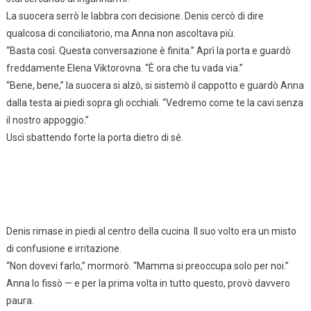
La suocera serrò le labbra con decisione. Denis cercò di dire
qualcosa di conciliatorio, ma Anna non ascoltava più.
“Basta così. Questa conversazione è finita.” Aprì la porta e guardò
freddamente Elena Viktorovna. “È ora che tu vada via.”
“Bene, bene,” la suocera si alzò, si sistemò il cappotto e guardò Anna
dalla testa ai piedi sopra gli occhiali. “Vedremo come te la cavi senza
il nostro appoggio.”
Uscì sbattendo forte la porta dietro di sé.
Denis rimase in piedi al centro della cucina. Il suo volto era un misto
di confusione e irritazione.
“Non dovevi farlo,” mormorò. “Mamma si preoccupa solo per noi.”
Anna lo fissò — e per la prima volta in tutto questo, provò davvero
paura.