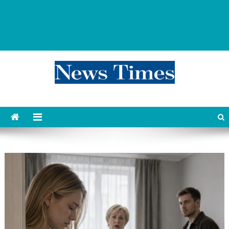
news 76 times
Контент души