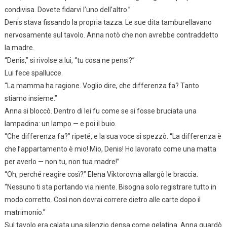
condivisa. Dovete fidarvi l’uno dell’altro.”
Denis stava fissando la propria tazza. Le sue dita tamburellavano
nervosamente sul tavolo. Anna notò che non avrebbe contraddetto
la madre.
“Denis,” si rivolse a lui, “tu cosa ne pensi?”
Lui fece spallucce.
“La mamma ha ragione. Voglio dire, che differenza fa? Tanto
stiamo insieme.”
Anna si bloccò. Dentro di lei fu come se si fosse bruciata una
lampadina: un lampo — e poi il buio.
“Che differenza fa?” ripeté, e la sua voce si spezzò. “La differenza è
che l’appartamento è mio! Mio, Denis! Ho lavorato come una matta
per averlo — non tu, non tua madre!”
“Oh, perché reagire così?” Elena Viktorovna allargò le braccia.
“Nessuno ti sta portando via niente. Bisogna solo registrare tutto in
modo corretto. Così non dovrai correre dietro alle carte dopo il
matrimonio.”
Sul tavolo era calata una silenzio densa come gelatina. Anna guardò