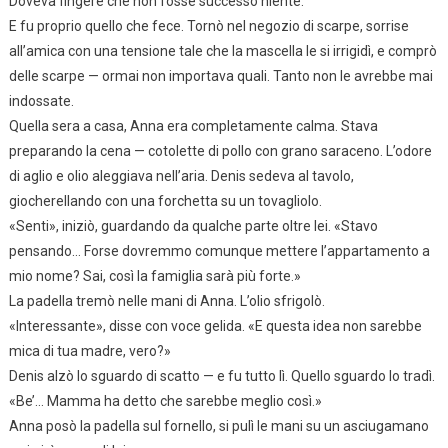
Doveva fingere che non fosse successo niente.
E fu proprio quello che fece. Tornò nel negozio di scarpe, sorrise
all’amica con una tensione tale che la mascella le si irrigidì, e comprò
delle scarpe — ormai non importava quali. Tanto non le avrebbe mai
indossate.
Quella sera a casa, Anna era completamente calma. Stava
preparando la cena — cotolette di pollo con grano saraceno. L’odore
di aglio e olio aleggiava nell’aria. Denis sedeva al tavolo,
giocherellando con una forchetta su un tovagliolo.
«Senti», iniziò, guardando da qualche parte oltre lei. «Stavo
pensando… Forse dovremmo comunque mettere l’appartamento a
mio nome? Sai, così la famiglia sarà più forte.»
La padella tremò nelle mani di Anna. L’olio sfrigolò.
«Interessante», disse con voce gelida. «E questa idea non sarebbe
mica di tua madre, vero?»
Denis alzò lo sguardo di scatto — e fu tutto lì. Quello sguardo lo tradì.
«Be’… Mamma ha detto che sarebbe meglio così.»
Anna posò la padella sul fornello, si pulì le mani su un asciugamano