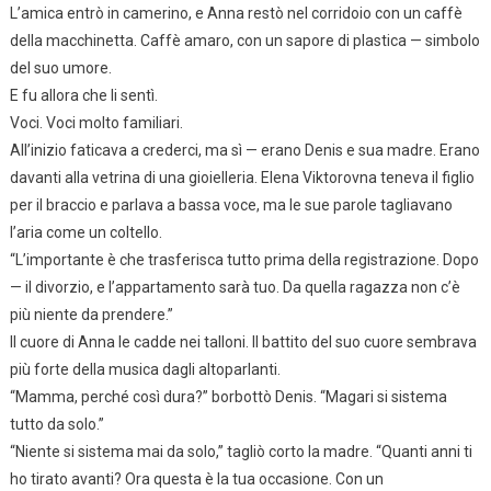
L’amica entrò in camerino, e Anna restò nel corridoio con un caffè
della macchinetta. Caffè amaro, con un sapore di plastica — simbolo
del suo umore.
E fu allora che li sentì.
Voci. Voci molto familiari.
All’inizio faticava a crederci, ma sì — erano Denis e sua madre. Erano
davanti alla vetrina di una gioielleria. Elena Viktorovna teneva il figlio
per il braccio e parlava a bassa voce, ma le sue parole tagliavano
l’aria come un coltello.
“L’importante è che trasferisca tutto prima della registrazione. Dopo
— il divorzio, e l’appartamento sarà tuo. Da quella ragazza non c’è
più niente da prendere.”
Il cuore di Anna le cadde nei talloni. Il battito del suo cuore sembrava
più forte della musica dagli altoparlanti.
“Mamma, perché così dura?” borbottò Denis. “Magari si sistema
tutto da solo.”
“Niente si sistema mai da solo,” tagliò corto la madre. “Quanti anni ti
ho tirato avanti? Ora questa è la tua occasione. Con un