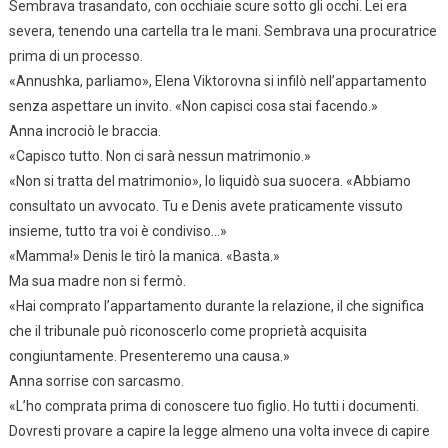
Sembrava trasandato, con occhiaie scure sotto gli occhi. Lei era
severa, tenendo una cartella tra le mani. Sembrava una procuratrice
prima di un processo.
«Annushka, parliamo», Elena Viktorovna si infilò nell’appartamento
senza aspettare un invito. «Non capisci cosa stai facendo.»
Anna incrociò le braccia.
«Capisco tutto. Non ci sarà nessun matrimonio.»
«Non si tratta del matrimonio», lo liquidò sua suocera. «Abbiamo
consultato un avvocato. Tu e Denis avete praticamente vissuto
insieme, tutto tra voi è condiviso…»
«Mamma!» Denis le tirò la manica. «Basta.»
Ma sua madre non si fermò.
«Hai comprato l’appartamento durante la relazione, il che significa
che il tribunale può riconoscerlo come proprietà acquisita
congiuntamente. Presenteremo una causa.»
Anna sorrise con sarcasmo.
«L’ho comprata prima di conoscere tuo figlio. Ho tutti i documenti.
Dovresti provare a capire la legge almeno una volta invece di capire