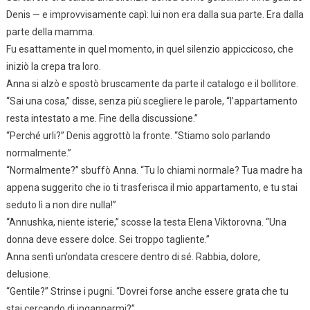
Denis — e improvvisamente capì: lui non era dalla sua parte. Era dalla
parte della mamma.
Fu esattamente in quel momento, in quel silenzio appiccicoso, che
iniziò la crepa tra loro.
Anna si alzò e spostò bruscamente da parte il catalogo e il bollitore.
“Sai una cosa,” disse, senza più scegliere le parole, “l’appartamento
resta intestato a me. Fine della discussione.”
“Perché urli?” Denis aggrottò la fronte. “Stiamo solo parlando
normalmente.”
“Normalmente?” sbuffò Anna. “Tu lo chiami normale? Tua madre ha
appena suggerito che io ti trasferisca il mio appartamento, e tu stai
seduto lì a non dire nulla!”
“Annushka, niente isterie,” scosse la testa Elena Viktorovna. “Una
donna deve essere dolce. Sei troppo tagliente.”
Anna sentì un’ondata crescere dentro di sé. Rabbia, dolore,
delusione.
“Gentile?” Strinse i pugni. “Dovrei forse anche essere grata che tu
stai cercando di ingannarmi?”