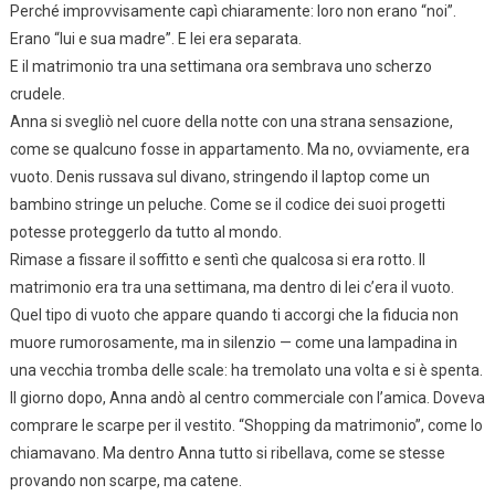
Perché improvvisamente capì chiaramente: loro non erano “noi”.
Erano “lui e sua madre”. E lei era separata.
E il matrimonio tra una settimana ora sembrava uno scherzo
crudele.
Anna si svegliò nel cuore della notte con una strana sensazione,
come se qualcuno fosse in appartamento. Ma no, ovviamente, era
vuoto. Denis russava sul divano, stringendo il laptop come un
bambino stringe un peluche. Come se il codice dei suoi progetti
potesse proteggerlo da tutto al mondo.
Rimase a fissare il soffitto e sentì che qualcosa si era rotto. Il
matrimonio era tra una settimana, ma dentro di lei c’era il vuoto.
Quel tipo di vuoto che appare quando ti accorgi che la fiducia non
muore rumorosamente, ma in silenzio — come una lampadina in
una vecchia tromba delle scale: ha tremolato una volta e si è spenta.
Il giorno dopo, Anna andò al centro commerciale con l’amica. Doveva
comprare le scarpe per il vestito. “Shopping da matrimonio”, come lo
chiamavano. Ma dentro Anna tutto si ribellava, come se stesse
provando non scarpe, ma catene.