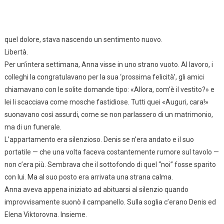
quel dolore, stava nascendo un sentimento nuovo.
Libertà.
Per un’intera settimana, Anna visse in uno strano vuoto. Al lavoro, i
colleghi la congratulavano per la sua ‘prossima felicità’, gli amici
chiamavano con le solite domande tipo: «Allora, com’è il vestito?» e
lei li scacciava come mosche fastidiose. Tutti quei «Auguri, cara!»
suonavano così assurdi, come se non parlassero di un matrimonio,
ma di un funerale.
L’appartamento era silenzioso. Denis se n’era andato e il suo
portatile — che una volta faceva costantemente rumore sul tavolo —
non c’era più. Sembrava che il sottofondo di quel “noi” fosse sparito
con lui. Ma al suo posto era arrivata una strana calma.
Anna aveva appena iniziato ad abituarsi al silenzio quando
improvvisamente suonò il campanello. Sulla soglia c’erano Denis ed
Elena Viktorovna. Insieme.