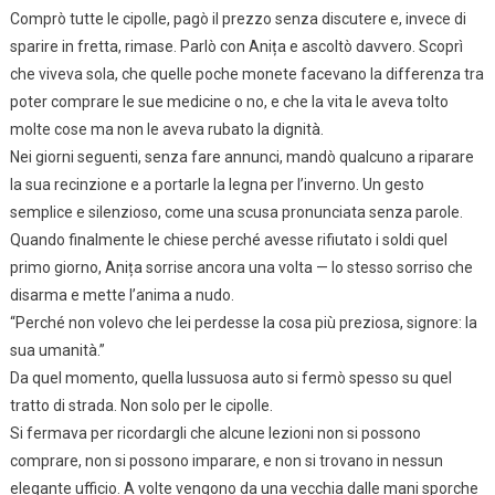
Comprò tutte le cipolle, pagò il prezzo senza discutere e, invece di
sparire in fretta, rimase. Parlò con Anița e ascoltò davvero. Scoprì
che viveva sola, che quelle poche monete facevano la differenza tra
poter comprare le sue medicine o no, e che la vita le aveva tolto
molte cose ma non le aveva rubato la dignità.
Nei giorni seguenti, senza fare annunci, mandò qualcuno a riparare
la sua recinzione e a portarle la legna per l’inverno. Un gesto
semplice e silenzioso, come una scusa pronunciata senza parole.
Quando finalmente le chiese perché avesse rifiutato i soldi quel
primo giorno, Anița sorrise ancora una volta — lo stesso sorriso che
disarma e mette l’anima a nudo.
“Perché non volevo che lei perdesse la cosa più preziosa, signore: la
sua umanità.”
Da quel momento, quella lussuosa auto si fermò spesso su quel
tratto di strada. Non solo per le cipolle.
Si fermava per ricordargli che alcune lezioni non si possono
comprare, non si possono imparare, e non si trovano in nessun
elegante ufficio. A volte vengono da una vecchia dalle mani sporche