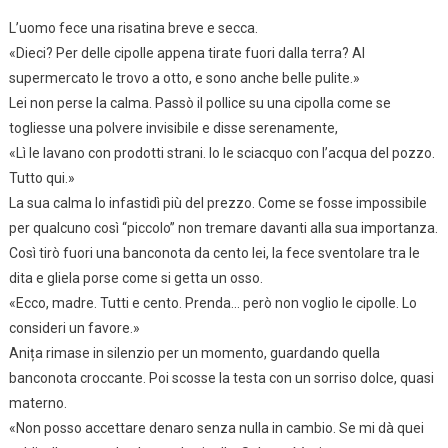
L’uomo fece una risatina breve e secca.
«Dieci? Per delle cipolle appena tirate fuori dalla terra? Al
supermercato le trovo a otto, e sono anche belle pulite.»
Lei non perse la calma. Passò il pollice su una cipolla come se
togliesse una polvere invisibile e disse serenamente,
«Lì le lavano con prodotti strani. Io le sciacquo con l’acqua del pozzo.
Tutto qui.»
La sua calma lo infastidì più del prezzo. Come se fosse impossibile
per qualcuno così “piccolo” non tremare davanti alla sua importanza.
Così tirò fuori una banconota da cento lei, la fece sventolare tra le
dita e gliela porse come si getta un osso.
«Ecco, madre. Tutti e cento. Prenda… però non voglio le cipolle. Lo
consideri un favore.»
Anița rimase in silenzio per un momento, guardando quella
banconota croccante. Poi scosse la testa con un sorriso dolce, quasi
materno.
«Non posso accettare denaro senza nulla in cambio. Se mi dà quei