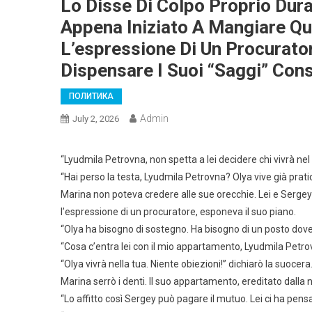
Lo Disse Di Colpo Proprio Dur
Appena Iniziato A Mangiare Q
L’espressione Di Un Procurator
Dispensare I Suoi “saggi” Consi
ПОЛИТИКА
Admin
July 2, 2026
“Lyudmila Petrovna, non spetta a lei decidere chi vivrà nel
“Hai perso la testa, Lyudmila Petrovna? Olya vive già pra
Marina non poteva credere alle sue orecchie. Lei e Serge
l’espressione di un procuratore, esponeva il suo piano.
“Olya ha bisogno di sostegno. Ha bisogno di un posto dove 
“Cosa c’entra lei con il mio appartamento, Lyudmila Petr
“Olya vivrà nella tua. Niente obiezioni!” dichiarò la suocera
Marina serrò i denti. Il suo appartamento, ereditato dalla 
“Lo affitto così Sergey può pagare il mutuo. Lei ci ha pens