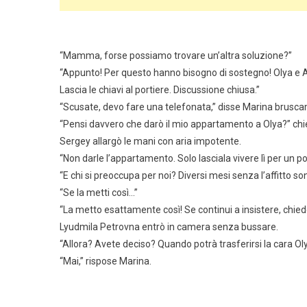
“Mamma, forse possiamo trovare un’altra soluzione?”
“Appunto! Per questo hanno bisogno di sostegno! Olya e 
Lascia le chiavi al portiere. Discussione chiusa.”
“Scusate, devo fare una telefonata,” disse Marina bruscame
“Pensi davvero che darò il mio appartamento a Olya?” chie
Sergey allargò le mani con aria impotente.
“Non darle l’appartamento. Solo lasciala vivere lì per un
“E chi si preoccupa per noi? Diversi mesi senza l’affitto s
“Se la metti così…”
“La metto esattamente così! Se continui a insistere, chieder
Lyudmila Petrovna entrò in camera senza bussare.
“Allora? Avete deciso? Quando potrà trasferirsi la cara Ol
“Mai,” rispose Marina.