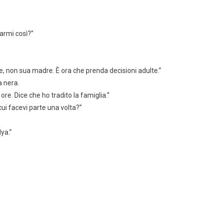
larmi così?”
 te, non sua madre. È ora che prenda decisioni adulte.”
a nera.
e. Dice che ho tradito la famiglia.”
ui facevi parte una volta?”
ya.”