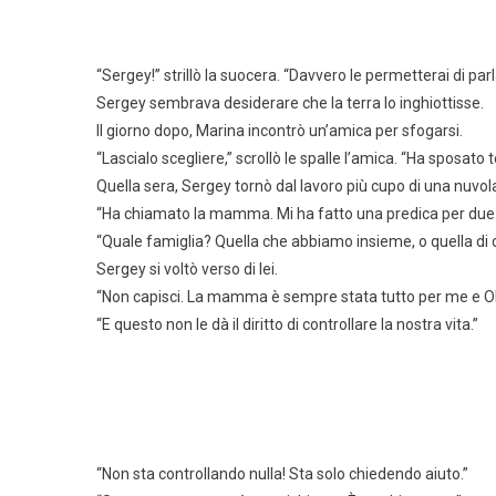
“Sergey!” strillò la suocera. “Davvero le permetterai di par
Sergey sembrava desiderare che la terra lo inghiottisse.
Il giorno dopo, Marina incontrò un’amica per sfogarsi.
“Lascialo scegliere,” scrollò le spalle l’amica. “Ha sposato
Quella sera, Sergey tornò dal lavoro più cupo di una nuvol
“Ha chiamato la mamma. Mi ha fatto una predica per due or
“Quale famiglia? Quella che abbiamo insieme, o quella di c
Sergey si voltò verso di lei.
“Non capisci. La mamma è sempre stata tutto per me e Ol
“E questo non le dà il diritto di controllare la nostra vita.”
“Non sta controllando nulla! Sta solo chiedendo aiuto.”