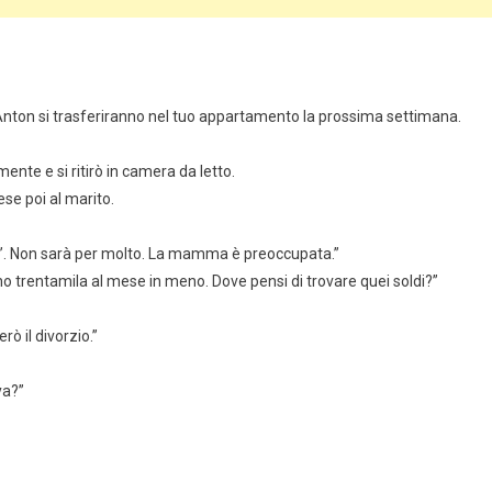
Anton si trasferiranno nel tuo appartamento la prossima settimana.
nte e si ritirò in camera da letto.
se poi al marito.
 po’. Non sarà per molto. La mamma è preoccupata.”
ono trentamila al mese in meno. Dove pensi di trovare quei soldi?”
ò il divorzio.”
ya?”