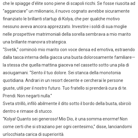
che le spiagge d’élite sono piene di scapoli ricchi. Se fosse riuscita ad
“agganciare” un milionario, il nuovo cognato avrebbe sicuramente
finanziato le brillanti startup di Kolya, che per qualche motivo
nessuno aveva ancora apprezzato. Investire i soldi di sua moglie
nelle prospettive matrimoniali della sorella sembrava a mio marito
una brillante manovra strategica.
“Svetik,” cominciò mio marito con voce densa ed emotiva, estraendo
dalla tasca interna della giacca una busta dolorosamente familiare—
la stessa che quella mattina giaceva nel cassetto sotto una pila di
asciugamani. “Sento il tuo dolore. Sei stanca della monotonia
quotidiana. Andrari in un resort decente e cercherai le persone
giuste, utili per il nostro futuro. Tuo fratello si prenderà cura di te.
Prendi. Non negarti nulla.”
Sveta strillò, infilò abilmente il dito sotto il bordo della busta, sbirciò
dentro e rimase di stucco.
“Kolya! Quanto sei generoso! Mio Dio, è una somma enorme! Non
come certi che si straziano per ogni centesimo,” disse, lanciandomi
un’occhiata carica di superiorità.