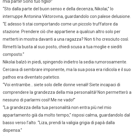
mia parte! Sono tuo figlio!”
“Sto dalla parte del buon senso e della decenza, Nikolai,” lo
interruppe Antonina Viktorovna, guardandolo con palese delusione.
“E adesso ti stai comportando come un piccolo truffatore da
stazione. Prendere ciò che appartiene a qualcun altro solo per
metterti in mostra davanti a una ragazza? Non ti ho cresciuto così.
Rimetti la busta al suo posto, chiedi scusa a tua moglie e siediti
composto.”
Nikolai balzò in piedi, spingendo indietro la sedia rumorosamente.
Cercava di sembrare imponente, ma la sua posa era ridicola e il suo
pathos era diventato patetico.
“Voi entrambe… siete solo delle donne venali! Siete incapaci di
comprendere la grandezza della mia personalità! Non permetterò a
nessuno di parlarmi così! Me ne vado!”
“La grandezza della tua personalità non entra più nel mio
appartamento già da molto tempo,” risposi calma, guardandolo dal
basso verso l’alto. “Liza, prendi la valigia grigia di papà dalla
dispensa.”