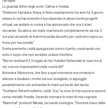
famiglia!”
Lo guardai dritto negli occhi. Calma e fredda.
“Il bilancio familiare, Kolya, è finito esattamente tre anni fa. Il giorno
stesso in cui hai investito il tuo stipendio in alcuni loschi progetti
virtuali, sei andato in rovina e hai annunciato che ora ti stavi
cercando. Da allora, sei stato mantenuto completamente da me. E
ora stai cercando di tirarmi la sedia da sotto per costruirci sopra un
trono per tua sorella.”
Sveta premette i soldi spiegazzati contro il petto, mostrando con
tutto il corpo che non avrebbe ceduto il bottino.
“Non lo restituirò! È il regalo di mio fratello! Sistemate le cose tra di
voi, ma non trascinatemi nelle vostre liti!”
Antonina Viktorovna, che fino a quel momento era rimasta in
silenzio a studiare i motivi sul suo tovagliolo, si appoggiò
pesantemente con entrambe le mani sul bordo del tavolo.
“Svetlana. Rimetti indietro i soldi. Ora,” la voce di mia suocera risuonò
come metallo freddo, facendo tremare le mani di mia cognata.
“Mamma!” protestò Nikolai, cercando sostegno. “Dovresti stare dalla