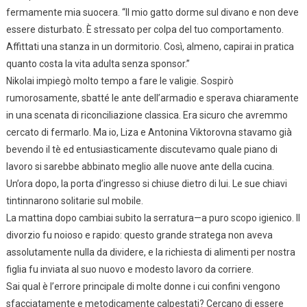
fermamente mia suocera. “Il mio gatto dorme sul divano e non deve
essere disturbato. È stressato per colpa del tuo comportamento.
Affittati una stanza in un dormitorio. Così, almeno, capirai in pratica
quanto costa la vita adulta senza sponsor.”
Nikolai impiegò molto tempo a fare le valigie. Sospirò
rumorosamente, sbatté le ante dell’armadio e sperava chiaramente
in una scenata di riconciliazione classica. Era sicuro che avremmo
cercato di fermarlo. Ma io, Liza e Antonina Viktorovna stavamo già
bevendo il tè ed entusiasticamente discutevamo quale piano di
lavoro si sarebbe abbinato meglio alle nuove ante della cucina.
Un’ora dopo, la porta d’ingresso si chiuse dietro di lui. Le sue chiavi
tintinnarono solitarie sul mobile.
La mattina dopo cambiai subito la serratura—a puro scopo igienico. Il
divorzio fu noioso e rapido: questo grande stratega non aveva
assolutamente nulla da dividere, e la richiesta di alimenti per nostra
figlia fu inviata al suo nuovo e modesto lavoro da corriere.
Sai qual è l’errore principale di molte donne i cui confini vengono
sfacciatamente e metodicamente calpestati? Cercano di essere