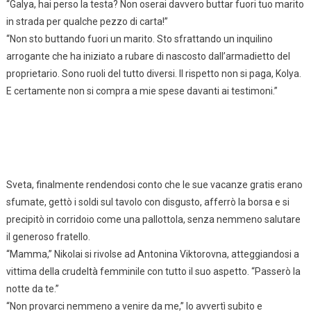
“Galya, hai perso la testa? Non oserai davvero buttar fuori tuo marito
in strada per qualche pezzo di carta!”
“Non sto buttando fuori un marito. Sto sfrattando un inquilino
arrogante che ha iniziato a rubare di nascosto dall’armadietto del
proprietario. Sono ruoli del tutto diversi. Il rispetto non si paga, Kolya.
E certamente non si compra a mie spese davanti ai testimoni.”
Sveta, finalmente rendendosi conto che le sue vacanze gratis erano
sfumate, gettò i soldi sul tavolo con disgusto, afferrò la borsa e si
precipitò in corridoio come una pallottola, senza nemmeno salutare
il generoso fratello.
“Mamma,” Nikolai si rivolse ad Antonina Viktorovna, atteggiandosi a
vittima della crudeltà femminile con tutto il suo aspetto. “Passerò la
notte da te.”
“Non provarci nemmeno a venire da me,” lo avvertì subito e