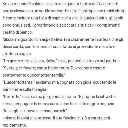
Bevevo il mio tè caldo e assistevo a questo teatro dell’assurdo di
prima classe con un sottile sorriso. Essere filantropo con i soldi altrui
è come invitare una folla di ospiti nella villa di qualcun altro: gli ospiti
sono entusiasti, il proprietario è scioccato e tu ricevi i complimenti
vestito di bianco.
Nikolai mi guardò con aspettativa. Era chiaramente in attesa che gli
dessi corda, confermando il suo status di provvidente riuscito e
stratega saggio.
“Un gesto meraviglioso, Kolya,” dissi, posando la tazza sul piattino.
“Sveta, per favore, conta il contenuto. Dovrebbero essere
esattamente duecentottantamila.”
“Duecentottanta!” esclamò mia cognata con gioia, scuotendo le
banconote sulla tovaglia.
“Perfetto,” dissi calma porgendo la mano. “È proprio la cifra che
serve per pagare la nuova cucina che ho scelto oggi in negozio.
Raccoglili di nuovo e consegnameli.”
Il viso di Nikolai si contrasse. Il suo fascino iniziò a sgretolarsi
rapidamente.