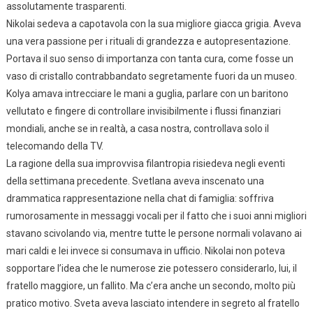
assolutamente trasparenti.
Nikolai sedeva a capotavola con la sua migliore giacca grigia. Aveva
una vera passione per i rituali di grandezza e autopresentazione.
Portava il suo senso di importanza con tanta cura, come fosse un
vaso di cristallo contrabbandato segretamente fuori da un museo.
Kolya amava intrecciare le mani a guglia, parlare con un baritono
vellutato e fingere di controllare invisibilmente i flussi finanziari
mondiali, anche se in realtà, a casa nostra, controllava solo il
telecomando della TV.
La ragione della sua improvvisa filantropia risiedeva negli eventi
della settimana precedente. Svetlana aveva inscenato una
drammatica rappresentazione nella chat di famiglia: soffriva
rumorosamente in messaggi vocali per il fatto che i suoi anni migliori
stavano scivolando via, mentre tutte le persone normali volavano ai
mari caldi e lei invece si consumava in ufficio. Nikolai non poteva
sopportare l’idea che le numerose zie potessero considerarlo, lui, il
fratello maggiore, un fallito. Ma c’era anche un secondo, molto più
pratico motivo. Sveta aveva lasciato intendere in segreto al fratello