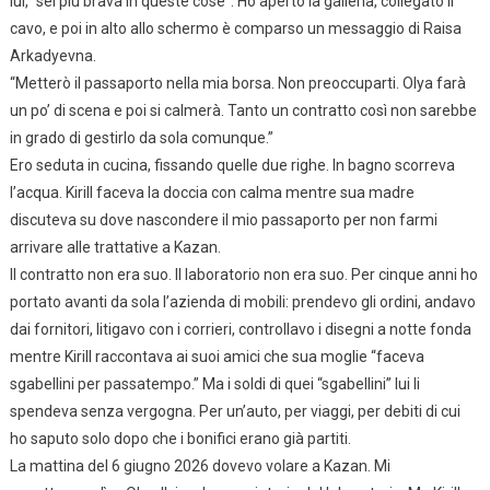
lui, “sei più brava in queste cose”. Ho aperto la galleria, collegato il
cavo, e poi in alto allo schermo è comparso un messaggio di Raisa
Arkadyevna.
“Metterò il passaporto nella mia borsa. Non preoccuparti. Olya farà
un po’ di scena e poi si calmerà. Tanto un contratto così non sarebbe
in grado di gestirlo da sola comunque.”
Ero seduta in cucina, fissando quelle due righe. In bagno scorreva
l’acqua. Kirill faceva la doccia con calma mentre sua madre
discuteva su dove nascondere il mio passaporto per non farmi
arrivare alle trattative a Kazan.
Il contratto non era suo. Il laboratorio non era suo. Per cinque anni ho
portato avanti da sola l’azienda di mobili: prendevo gli ordini, andavo
dai fornitori, litigavo con i corrieri, controllavo i disegni a notte fonda
mentre Kirill raccontava ai suoi amici che sua moglie “faceva
sgabellini per passatempo.” Ma i soldi di quei “sgabellini” lui li
spendeva senza vergogna. Per un’auto, per viaggi, per debiti di cui
ho saputo solo dopo che i bonifici erano già partiti.
La mattina del 6 giugno 2026 dovevo volare a Kazan. Mi