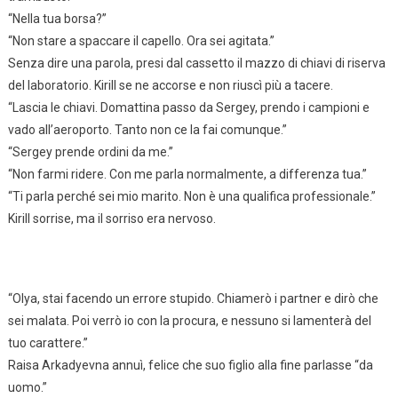
“Nella tua borsa?”
“Non stare a spaccare il capello. Ora sei agitata.”
Senza dire una parola, presi dal cassetto il mazzo di chiavi di riserva
del laboratorio. Kirill se ne accorse e non riuscì più a tacere.
“Lascia le chiavi. Domattina passo da Sergey, prendo i campioni e
vado all’aeroporto. Tanto non ce la fai comunque.”
“Sergey prende ordini da me.”
“Non farmi ridere. Con me parla normalmente, a differenza tua.”
“Ti parla perché sei mio marito. Non è una qualifica professionale.”
Kirill sorrise, ma il sorriso era nervoso.
“Olya, stai facendo un errore stupido. Chiamerò i partner e dirò che
sei malata. Poi verrò io con la procura, e nessuno si lamenterà del
tuo carattere.”
Raisa Arkadyevna annuì, felice che suo figlio alla fine parlasse “da
uomo.”