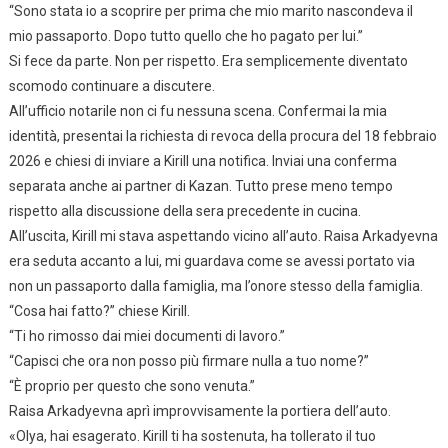
“Sono stata io a scoprire per prima che mio marito nascondeva il
mio passaporto. Dopo tutto quello che ho pagato per lui.”
Si fece da parte. Non per rispetto. Era semplicemente diventato
scomodo continuare a discutere.
All’ufficio notarile non ci fu nessuna scena. Confermai la mia
identità, presentai la richiesta di revoca della procura del 18 febbraio
2026 e chiesi di inviare a Kirill una notifica. Inviai una conferma
separata anche ai partner di Kazan. Tutto prese meno tempo
rispetto alla discussione della sera precedente in cucina.
All’uscita, Kirill mi stava aspettando vicino all’auto. Raisa Arkadyevna
era seduta accanto a lui, mi guardava come se avessi portato via
non un passaporto dalla famiglia, ma l’onore stesso della famiglia.
“Cosa hai fatto?” chiese Kirill.
“Ti ho rimosso dai miei documenti di lavoro.”
“Capisci che ora non posso più firmare nulla a tuo nome?”
“È proprio per questo che sono venuta.”
Raisa Arkadyevna aprì improvvisamente la portiera dell’auto.
«Olya, hai esagerato. Kirill ti ha sostenuta, ha tollerato il tuo