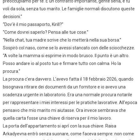
preoccupiamo per te. È un contratto importante, gente seria, e tu
voli da sola, senza tuo marito. Le famiglie normali discutono queste
decisioni.”
“Dov’è il mio passaporto, Kirill?”
“Come dovrei saperlo? Pensa alle tue cose.”
“Nella chat, tua madre scrive che lo metterà nella sua borsa.”
Sospirò col naso, come se lo avessi stancato con delle sciocchezze.
“A volte la mamma si esprime in modo brusco. Il punto è un altro.
Posso andare io al posto tuo e firmare tutto con calma. Ho la
procura.”
La procura c’era davvero. L’avevo fatta il 18 febbraio 2026, quando
bisognava ritirare dei documenti da un fornitore e io avevo una
scadenza urgente in laboratorio. Era una normale procura notarile
per rappresentare i miei interessi per le pratiche lavorative. All’epoca
pensavo che mio marito mi aiutasse. Ora invece sembrava che
quella carta fosse una chiave di riserva per il mio lavoro.
La porta dell’appartamento si aprì con la sua chiave. Raisa
Arkadyevna entrò senza suonare, come faceva sempre: non come