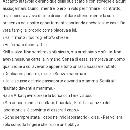
Accanto al tavolo c’erano due delle sue scatole con stoviglie e alcuni
asciugamani. Quindi, mentre io ero in volo per firmare il contratto,
mia suocera aveva deciso di consolidare ulteriormente la sua
presenza nel nostro appartamento, portando anche le sue cose. Da
vera famiglia, proprio come piaceva a lei.
«Hai firmato il tuo foglietto?» chiese.
«Ho firmato il contratto.»
Kirill si alzò. Non sembrava più sicuro, ma arrabbiato e sfinito. Non
aveva nessuna cartella in mano. Senza di essa, sembrava un uomo
qualunque a cui avevano appena tolto un lasciapassare rubato.
«Dobbiamo parlare», disse. «Senza mamma.»
«Hai discusso del mio passaporto davanti a mamma. Sentirai il
risultato davanti a mamma.»
Raisa Arkadyevna prese la borsa con fare vistoso.
«Sta annunciando il risultato. Guardala, Kirill. La ragazza del
laboratorio si è convinta di essere il capo.»
«Sono sempre stata il capo nel mio laboratorio», dissi. «Per voi era
solo comodo fingere che fosse un hobby.»