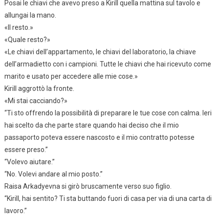
Posai le chiavi che avevo preso a Kirill quella mattina sul tavolo e
allungai la mano.
«Il resto.»
«Quale resto?»
«Le chiavi dell’appartamento, le chiavi del laboratorio, la chiave
dell’armadietto con i campioni. Tutte le chiavi che hai ricevuto come
marito e usato per accedere alle mie cose.»
Kirill aggrottò la fronte.
«Mi stai cacciando?»
“Ti sto offrendo la possibilità di preparare le tue cose con calma. Ieri
hai scelto da che parte stare quando hai deciso che il mio
passaporto poteva essere nascosto e il mio contratto potesse
essere preso.”
“Volevo aiutare.”
“No. Volevi andare al mio posto.”
Raisa Arkadyevna si girò bruscamente verso suo figlio.
“Kirill, hai sentito? Ti sta buttando fuori di casa per via di una carta di
lavoro.”