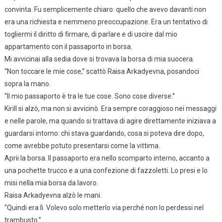
convinta. Fu semplicemente chiaro: quello che avevo davanti non
era una richiesta e nemmeno preoccupazione. Era un tentativo di
togliermi il diritto di firmare, di parlare e di uscire dal mio
appartamento con il passaporto in borsa.
Mi avvicinai alla sedia dove si trovava la borsa di mia suocera.
“Non toccare le mie cose,” scattò Raisa Arkadyevna, posandoci
sopra la mano.
“Il mio passaporto è tra le tue cose. Sono cose diverse.”
Kirill si alzò, ma non si avvicinò. Era sempre coraggioso nei messaggi
e nelle parole, ma quando si trattava di agire direttamente iniziava a
guardarsi intorno: chi stava guardando, cosa si poteva dire dopo,
come avrebbe potuto presentarsi come la vittima.
Aprii la borsa. Il passaporto era nello scomparto interno, accanto a
una pochette trucco e a una confezione di fazzoletti. Lo presi e lo
misi nella mia borsa da lavoro.
Raisa Arkadyevna alzò le mani.
“Quindi era lì. Volevo solo metterlo via perché non lo perdessi nel
trambusto.”