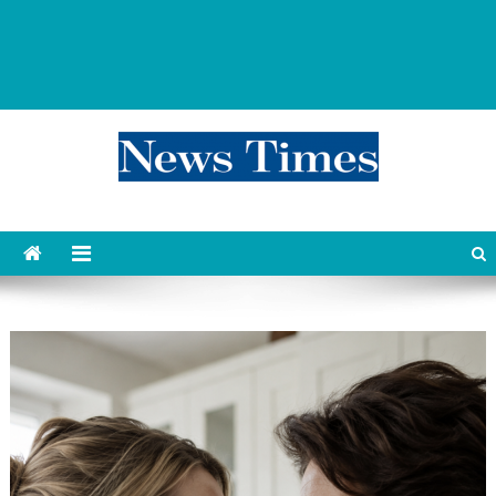
news 76 times
Контент души