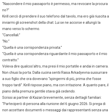
“Nascondere il mio passaporto è permesso, ma revocare la procura
no?”
Kirill cercò di prendere il suo telefono dal tavolo, ma ero già riuscita a
inviarmi gli screenshot della chat. Lui se ne accorse e allungò la
mano verso lo schermo.
“Cancellali.”
“No.”
“Quella è una corrispondenza privata.”
“Quella è una corrispondenza riguardante il mio passaporto e il mio
contratto.”
Voleva dire qualcos’altro, ma presi il mio portatile e andai in camera.
Non chiusi la porta. Dalla cucina sentii Raisa Arkadyevna sussurrare
a suo figlio che ora dovevano “spingermi di più, prima che fosse
troppo tardi”. Kirill rispose piano, ma con irritazione. A quanto pare, il
piano della premura gentile stava già cedendo.
Scrissi ai partner di Kazan brevemente, senza dettagli familiari:
“Parteciperò di persona alla riunione del 6 giugno 2026. Si prega di
non accettare documenti o messaggi dai rappresentanti senza una