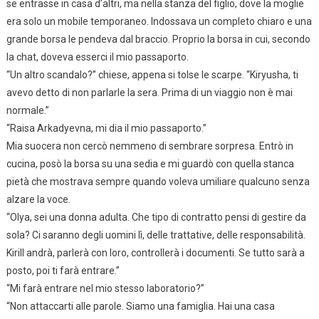
se entrasse in casa d’altri, ma nella stanza del figlio, dove la moglie
era solo un mobile temporaneo. Indossava un completo chiaro e una
grande borsa le pendeva dal braccio. Proprio la borsa in cui, secondo
la chat, doveva esserci il mio passaporto.
“Un altro scandalo?” chiese, appena si tolse le scarpe. “Kiryusha, ti
avevo detto di non parlarle la sera. Prima di un viaggio non è mai
normale.”
“Raisa Arkadyevna, mi dia il mio passaporto.”
Mia suocera non cercò nemmeno di sembrare sorpresa. Entrò in
cucina, posò la borsa su una sedia e mi guardò con quella stanca
pietà che mostrava sempre quando voleva umiliare qualcuno senza
alzare la voce.
“Olya, sei una donna adulta. Che tipo di contratto pensi di gestire da
sola? Ci saranno degli uomini lì, delle trattative, delle responsabilità.
Kirill andrà, parlerà con loro, controllerà i documenti. Se tutto sarà a
posto, poi ti farà entrare.”
“Mi farà entrare nel mio stesso laboratorio?”
“Non attaccarti alle parole. Siamo una famiglia. Hai una casa