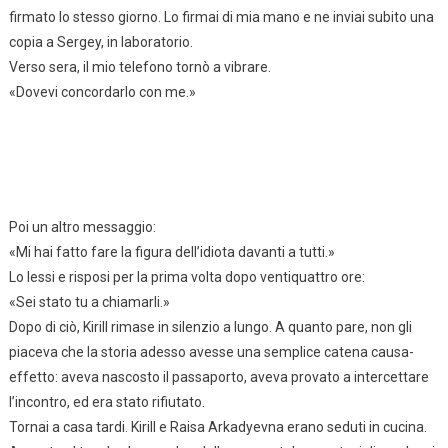
firmato lo stesso giorno. Lo firmai di mia mano e ne inviai subito una
copia a Sergey, in laboratorio.
Verso sera, il mio telefono tornò a vibrare.
«Dovevi concordarlo con me.»
Poi un altro messaggio:
«Mi hai fatto fare la figura dell’idiota davanti a tutti.»
Lo lessi e risposi per la prima volta dopo ventiquattro ore:
«Sei stato tu a chiamarli.»
Dopo di ciò, Kirill rimase in silenzio a lungo. A quanto pare, non gli
piaceva che la storia adesso avesse una semplice catena causa-
effetto: aveva nascosto il passaporto, aveva provato a intercettare
l’incontro, ed era stato rifiutato.
Tornai a casa tardi. Kirill e Raisa Arkadyevna erano seduti in cucina.