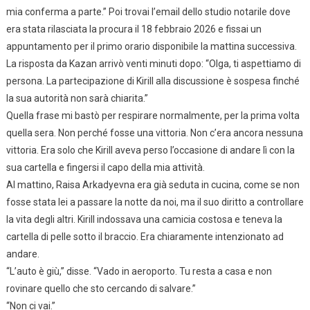
mia conferma a parte.” Poi trovai l’email dello studio notarile dove
era stata rilasciata la procura il 18 febbraio 2026 e fissai un
appuntamento per il primo orario disponibile la mattina successiva.
La risposta da Kazan arrivò venti minuti dopo: “Olga, ti aspettiamo di
persona. La partecipazione di Kirill alla discussione è sospesa finché
la sua autorità non sarà chiarita.”
Quella frase mi bastò per respirare normalmente, per la prima volta
quella sera. Non perché fosse una vittoria. Non c’era ancora nessuna
vittoria. Era solo che Kirill aveva perso l’occasione di andare lì con la
sua cartella e fingersi il capo della mia attività.
Al mattino, Raisa Arkadyevna era già seduta in cucina, come se non
fosse stata lei a passare la notte da noi, ma il suo diritto a controllare
la vita degli altri. Kirill indossava una camicia costosa e teneva la
cartella di pelle sotto il braccio. Era chiaramente intenzionato ad
andare.
“L’auto è giù,” disse. “Vado in aeroporto. Tu resta a casa e non
rovinare quello che sto cercando di salvare.”
“Non ci vai.”