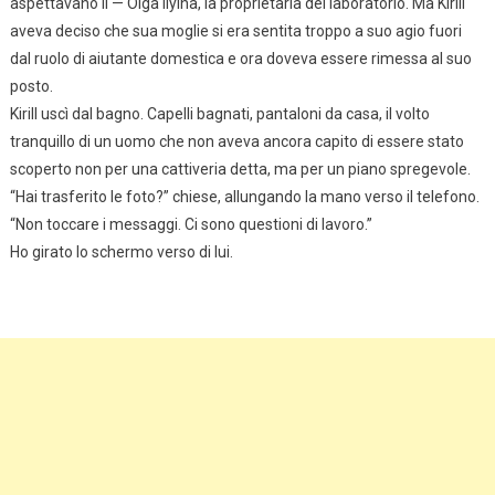
aspettavano lì — Olga Ilyina, la proprietaria del laboratorio. Ma Kirill
aveva deciso che sua moglie si era sentita troppo a suo agio fuori
dal ruolo di aiutante domestica e ora doveva essere rimessa al suo
posto.
Kirill uscì dal bagno. Capelli bagnati, pantaloni da casa, il volto
tranquillo di un uomo che non aveva ancora capito di essere stato
scoperto non per una cattiveria detta, ma per un piano spregevole.
“Hai trasferito le foto?” chiese, allungando la mano verso il telefono.
“Non toccare i messaggi. Ci sono questioni di lavoro.”
Ho girato lo schermo verso di lui.