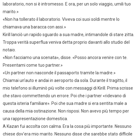
laboratorio, non si è intromesso. E ora, per un solo viaggio, umili tuo
marito.»
«Non ha tollerato il laboratorio. Viveva coi suoi soldi mentre lo
chiamava una baracca con assi.»
Kirill lanciò un rapido sguardo a sua madre, intimandole di stare zitta.
Troppa verità superflua veniva detta proprio davanti allo studio del
notaio.
«Non facciamo una scenata», disse. «Posso ancora venire con te.
Presentami come tuo partner.»
«Un partner non nasconde il passaporto tramite la madre.»
Chiamai un’auto e andai in aeroporto da sola. Durante il tragitto, il
mio telefono si illuminò più volte con messaggi di Kirill. Prima scrisse
che stavo commettendo un errore. Poi che i partner «ridevano di
questa isteria familiare». Poi che sua madre si era sentita male a
causa della mia ostinazione. Non risposi. Non avevo più tempo per
una rappresentazione domestica.
A Kazan fui accolta con calma. Era la cosa più importante. Nessuno
chiese dov’era mio marito. Nessuno disse che sarebbe stato difficile