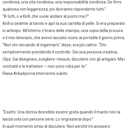
condivisa, una vita condivisa, una responsabilità condivisa. Se firmi
qualcosa con leggerezza, poi dovranno risponderne tutti.”
“A tutti, o a Kirill, che vuole andare al posto mio?”
Kirill si sedette al tavolo e aprì la sua cartella di pelle. Si era preparato
in anticipo. All’interno c’erano delle stampe, una copia della procura
e il mio itinerario, che avevo lasciato vicino al portatile il giorno prima.
“Non sto cercando di ingannarti,” disse, ora più calmo. “Sto
semplicemente prendendo il controllo. Sei una persona creativa,
Olya. Sai disegnare, scegliere i tessuti, discutere con gli artigiani. Ma i
contratti e le trattative — non sono roba per te.”
Raisa Arkadyevna intervenne subito.
“Esatto. Una donna dovrebbe essere grata quando il marito non la
lascia sola con persone serie. Lo ringrazierai dopo.”
In quel momento smisi di discutere. Non perché mi avessero