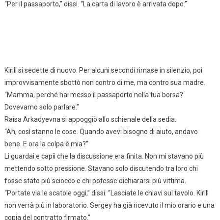
“Per il passaporto,” dissi. “La carta di lavoro è arrivata dopo.”
Kirill si sedette di nuovo. Per alcuni secondi rimase in silenzio, poi
improvvisamente sbottò non contro di me, ma contro sua madre.
“Mamma, perché hai messo il passaporto nella tua borsa?
Dovevamo solo parlare.”
Raisa Arkadyevna si appoggiò allo schienale della sedia.
“Ah, così stanno le cose. Quando avevi bisogno di aiuto, andavo
bene. E ora la colpa è mia?”
Li guardai e capii che la discussione era finita. Non mi stavano più
mettendo sotto pressione. Stavano solo discutendo tra loro chi
fosse stato più sciocco e chi potesse dichiararsi più vittima.
“Portate via le scatole oggi,” dissi. “Lasciate le chiavi sul tavolo. Kirill
non verrà più in laboratorio. Sergey ha già ricevuto il mio orario e una
copia del contratto firmato.”