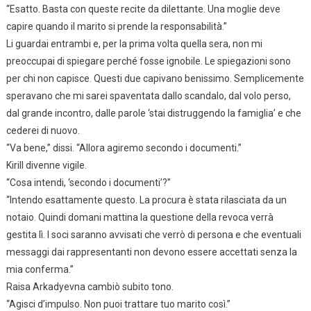
“Esatto. Basta con queste recite da dilettante. Una moglie deve
capire quando il marito si prende la responsabilità.”
Li guardai entrambi e, per la prima volta quella sera, non mi
preoccupai di spiegare perché fosse ignobile. Le spiegazioni sono
per chi non capisce. Questi due capivano benissimo. Semplicemente
speravano che mi sarei spaventata dallo scandalo, dal volo perso,
dal grande incontro, dalle parole ‘stai distruggendo la famiglia’ e che
cederei di nuovo.
“Va bene,” dissi. “Allora agiremo secondo i documenti.”
Kirill divenne vigile.
“Cosa intendi, ‘secondo i documenti’?”
“Intendo esattamente questo. La procura è stata rilasciata da un
notaio. Quindi domani mattina la questione della revoca verrà
gestita lì. I soci saranno avvisati che verrò di persona e che eventuali
messaggi dai rappresentanti non devono essere accettati senza la
mia conferma.”
Raisa Arkadyevna cambiò subito tono.
“Agisci d’impulso. Non puoi trattare tuo marito così.”