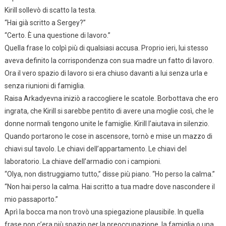
Kirill sollevò di scatto la testa.
“Hai già scritto a Sergey?”
“Certo. È una questione di lavoro.”
Quella frase lo colpì più di qualsiasi accusa. Proprio ieri, lui stesso
aveva definito la corrispondenza con sua madre un fatto di lavoro.
Ora il vero spazio di lavoro si era chiuso davanti a lui senza urla e
senza riunioni di famiglia.
Raisa Arkadyevna iniziò a raccogliere le scatole. Borbottava che ero
ingrata, che Kirill si sarebbe pentito di avere una moglie così, che le
donne normali tengono unite le famiglie. Kirill l’aiutava in silenzio.
Quando portarono le cose in ascensore, tornò e mise un mazzo di
chiavi sul tavolo. Le chiavi dell’appartamento. Le chiavi del
laboratorio. La chiave dell’armadio con i campioni.
“Olya, non distruggiamo tutto,” disse più piano. “Ho perso la calma.”
“Non hai perso la calma. Hai scritto a tua madre dove nascondere il
mio passaporto.”
Aprì la bocca ma non trovò una spiegazione plausibile. In quella
frase non c’era più spazio per la preoccupazione, la famiglia o una