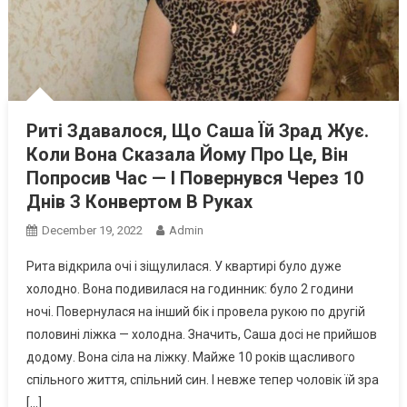
Риті Здавалося, Що Саша Їй Зрад Жує.
Коли Вона Сказала Йому Про Це, Він
Попросив Час — І Повернувся Через 10
Днів З Конвертом В Руках
December 19, 2022
Admin
Рита відкрила очі і зіщулилася. У квартирі було дуже
холодно. Вона подивилася на годинник: було 2 години
ночі. Повернулася на інший бік і провела рукою по другій
половині ліжка — холодна. Значить, Саша досі не прийшов
додому. Вона сіла на ліжку. Майже 10 років щасливого
спільного життя, спільний син. І невже тепер чоловік їй зра
[…]