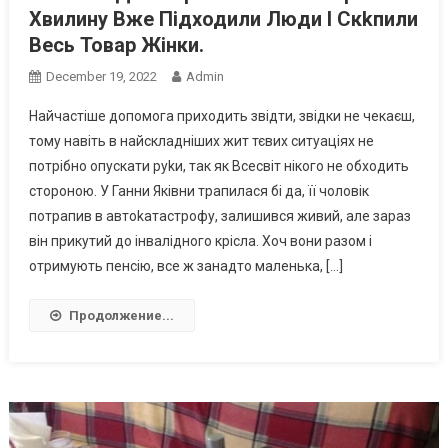
Хвилину Вже Підходили Люди І Скkпили
Весь Товар Жінки.
December 19, 2022
Admin
Найчастіше допомога приходить звідти, звідки не чекаєш,
тому навіть в найскладніших жит тєвих ситуаціях не
потрібно опускати руkи, так як Всесвіт нікого не обходить
стороною. У Ганни Яківни трапилася бі да, її чоловік
потрапив в автоkатастрофу, залишився живий, але зараз
він прикутий до інвалідного крісла. Хоч вони разом і
отримують пенсію, все ж занадто маленька, […]
Продолжение...