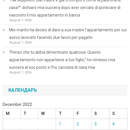
casa?” dichiarò mia suocera dopo aver cercato di ipotecare di
nascosto il mio appartamento in banca.
August 7, 2026
Mio marito ha deciso di dare a sua madre l’appartamento per cui
avevo lavorato facendo due lavori per pagarlo
August 7, 2026
“Penso che tu abbia dimenticato qualcosa. Questo
appartamento non appartiene a tuo figlio,” ho rimesso mia
suocera al suo posto e l’ho cacciata di casa mia
August 7, 2026
КАЛЕНДАРЬ
December 2022
M
T
W
T
F
S
S
1
2
3
4