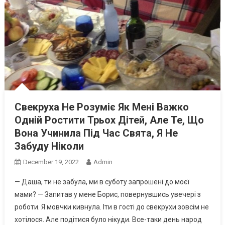
Свекруха Не Розуміє Як Мені Важко
Одній Ростити Трьох Дітей, Але Те, Що
Вона Учинила Під Час Свята, Я Не
Забуду Ніколи
December 19, 2022
Admin
— Даша, ти не забула, ми в суботу запрошені до моєї
мами? — Запитав у мене Борис, повернувшись увечері з
роботи. Я мовчки кивнула. Іти в гості до свекрухи зовсім не
хотілося. Але подітися було нікуди. Все-таки день народ