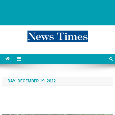
news 76 times
Контент души
DAY:
DECEMBER 19, 2022