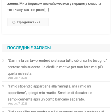
ження. Ми з Борисом познайомилися у першому класі, і з
того часу так і не розл […]
Продолжение...
ПОСЛЕДНЫЕ ЗАПИСЫ
“Dammi la carta—prenderò io stessa tutto ciò di cui ho bisogno,”
pretese mia suocera. Le diedi un motivo per non fare mai più
quella richiesta.
August 7, 2026
“Il mio stipendio appartiene alla famiglia, ma il mio mi
appartiene”, spiegò mio marito. Smettei di discutere e
semplicemente aprii un conto bancario separato.
August 7, 2026
“Hai seppellito tua madre e già ti comporti come la padrona di