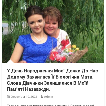
У День Народження Моєї Дочки До Нас
Додому Заявилася Її Біологічна Мати.
Слова Дівчинки Залишилися В Моїй
Пам’яті Назавжди.
December 19, 2022
Admin
Того вечора я готувала вечерю на кухні. Раптом у двері