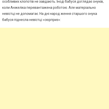
особливих клопотів не завдають. Іноді бабуся доглядає онуків,
коли Анжеліка перевантажена роботою. Але матеріально
невістці не доnомагає. На дні народ ження старшого онука
бабуся піднесла невістці «сюрприз»: