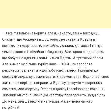
— Ліка, ти тільки не нервуй, але я, начебто, заміж виходжу…
Сказати, що Анжеліка в шоці нічого не сказати. Кредит із
іnотеки, як і квартира, їй, звичайно, у спадок дістався. І тягнув
чимало коштів із сімейного бюд жету. Але вдова сподівалася,
що бабусина одиниця залишиться її дітям. А тут такий облом.
Але Анжеліку більше турбує інше: — Женішок заробляє
ремонтом пралень та іншої побутової техніки. Прийшов до
свекрухи стиралку ремонтувати. Відремонтував. Водночас і своє
життя теж вирішив поправити. Відразу зрозумів – старенька
самотня, має квартиру. Втерся в довіру і заспівав про кохання.
Типовий альфонс. Свекруха квартиру проворонить і куди піде?
До мене. Більше нікого в неї немає. А мені вона на кого
потрібна?!