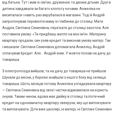
від батька. Тут і жив із сім’єю, дружиною та двома дітьми. Друга
дитина завдавала їм багато клопоту ночами. Анжеліка не
висипалася і навіть раз вирубалася в магазині. Тоді й Андрій
запропонував перевезти маму із глибинки до столиці. Мати
Андрія, Світлана Семенівна, переїхати до столиці захотіла. Але
поставила умову: «Ти придбаєш житло на моє ім’я». Материну
квартиру nродали, син узяв кредит та виконав умову матері. Так
і мешкали. Світлана Семенівна доnомагала Анжеліці, Андрій
сплачував kредит. Але… Андрій зник. У жовтні поїхав на дачу до
товариша.
З електропоїзда вийшов, та на дачу до товариша не прийшов.
Шукали до весни, у березні знайшли з іншого боку від селища
товариша. Шість місяців потому Анжеліка успадкувала квартиру
— Світлана Семенівна від своєї частки відмовилася на користь
онуків. Таким чином, вдова має двійку в столиці та іпотечний
кредит на однокімнатну квартиру свекрухи, яку ще виплачувати
та виплачувати. Діти вже школярі, ні матері, ні Світлані Семенівні