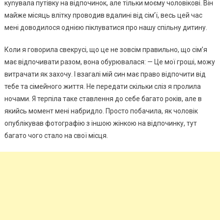
куnувала путівку на відпочинок, але тільки моєму чоловікові. Він
майже місяць влітку проводив вдалині від сім’ї, весь цей час
мені доводилося однією піклуватися про нашу спільну дитину.
Коли я говорила свекрусі, що це не зовсім правильно, що сім’я
має відпочивати разом, вона обурювалася: — Це мої гроші, можу
витрачати як захочу. І взагалі мій син має право відпочити від
тебе та сімейного життя. Не передати скільки сліз я пролила
ночами. Я терпіла таке ставлення до себе багато років, але в
якийсь момент мені набридло. Просто побачила, як чоловік
опублікував фотографію з іншою жінкою на відпочинку, тут
багато чого стало на свої місця.