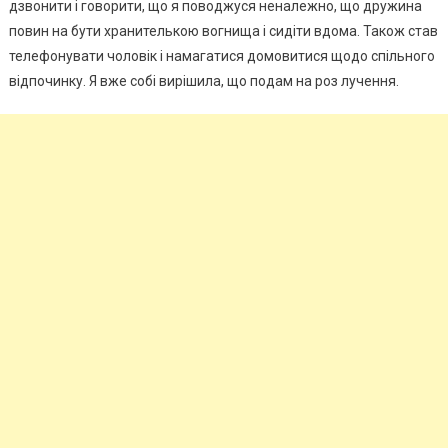
дзвонити і говорити, що я поводжуся неналежно, що дружина
повин на бути хранителькою вогнища і сидіти вдома. Також став
телефонувати чоловік і намагатися домовитися щодо спільного
відпочинку. Я вже собі вирішила, що подам на роз лучення.