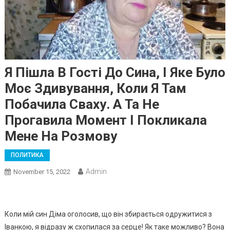
Я Пішла В Гості До Сина, І Яке Було
Моє Здивування, Коли Я Там
Побачила Сваху. А Та Не
Прогавила Момент І Покликала
Мене На Розмову
ПОЛИТИКА
Admin
November 15, 2022
Коли мій син Діма оголосив, що він збирається одружитися з
Іванкою, я відразу ж схопилася за серце! Як таке можливо? Вона