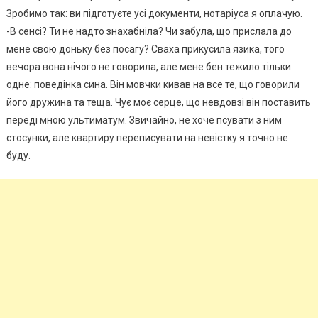
Зробимо так: ви підготуєте усі документи, нотаріуса я оплачую.
-В сенсі? Ти не надто знахабніла? Чи забула, що прислала до
мене свою доньку без посагу? Сваха прикусила язика, того
вечора вона нічого не говорила, але мене бен тежило тільки
одне: поведінка сина. Він мовчки кивав на все те, що говорили
його дружина та теща. Чує моє серце, що невдовзі він поставить
переді мною ультиматум. Звичайно, не хоче псувати з ним
стосунки, але квартиру переписувати на невістку я точно не
буду.