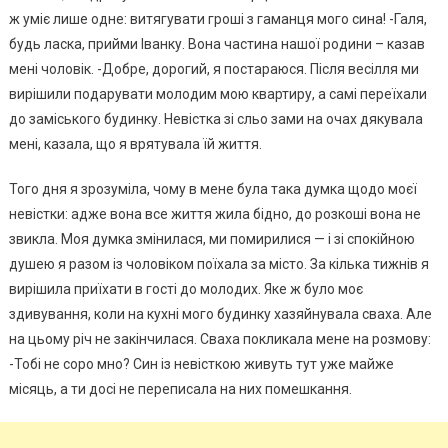
ж уміє лише одне: витягувати гроші з гаманця мого сина! -Галя,
будь ласка, прийми Іванку. Вона частина нашої родини – казав
мені чоловік. -Добре, дорогий, я постараюся. Після весілля ми
вирішили подарувати молодим мою квартиру, а самі переїхали
до заміського будинку. Невістка зі сльо зами на очах дякувала
мені, казала, що я врятувала їй життя.
Того дня я зрозуміла, чому в мене була така думка щодо моєї
невістки: адже вона все життя жила бідно, до розкоші вона не
звикла. Моя думка змінилася, ми помирилися — і зі спокійною
душею я разом із чоловіком поїхала за місто. За кілька тижнів я
вирішила приїхати в гості до молодих. Яке ж було моє
здивування, коли на кухні мого будинку хазяйнувала сваха. Але
на цьому річ не закінчилася. Сваха покликала мене на розмову:
-Тобі не соро мно? Син із невісткою живуть тут уже майже
місяць, а ти досі не переписала на них помешкання.