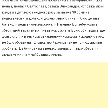
зрозуміла і була ошелешена побаченим. На лі карняному ліжку
вона дізналася Святослава, батька Олександра. Чоловіка, який
кинув її з дитиною і жодного разу за майже 30 років не
поцікавився ні її долею, ні долею їхнього сина. — Син, це твій
батько, — ледь вимовила жінка. — Напевно, Бог тебе колись
зберіг, щоб зараз ти вр ятував йому життя. Вони, обнявшись, ще
довго стояли в темному лі карняному коридорі. У жодного з них
не було образи на чоловіка, який колись так не по-людськи він
зробив їм. Це були лі карі з великої літери, для яких зберегти
людське життя — найбільша цінність.