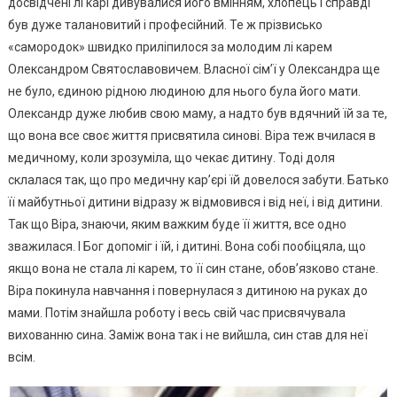
досвідчені лі карі дивувалися його вмінням, хлопець і справді
був дуже талановитий і професійний. Те ж прізвисько
«самородок» швидко приліпилося за молодим лі карем
Олександром Святославовичем. Власної сім’ї у Олександра ще
не було, єдиною рідною людиною для нього була його мати.
Олександр дуже любив свою маму, а надто був вдячний їй за те,
що вона все своє життя присвятила синові. Віра теж вчилася в
медичному, коли зрозуміла, що чекає дитину. Тоді доля
склалася так, що про медичну кар’єрі їй довелося забути. Батько
її майбутньої дитини відразу ж відмовився і від неї, і від дитини.
Так що Віра, знаючи, яким важким буде її життя, все одно
зважилася. І Бог допоміг і їй, і дитині. Вона собі пообіцяла, що
якщо вона не стала лі карем, то її син стане, обов’язково стане.
Віра покинула навчання і повернулася з дитиною на руках до
мами. Потім знайшла роботу і весь свій час присвячувала
вихованню сина. Заміж вона так і не вийшла, син став для неї
всім.