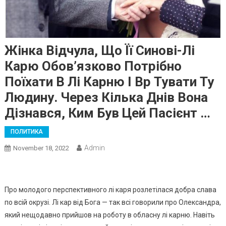
Жінка Відчула, Що Її Синові-Лі
Карю Обов’язково Потрібно
Поїхати В Лі Карню І Вр Тувати Ту
Людину. Через Кілька Днів Вона
Дізнався, Ким Був Цей Паciєнт …
ПОЛИТИКА
Admin
November 18, 2022
Про молодого перспективного лі каря розлетілася добра слава
по всій окрузі. Лі кар від Бога — так всі говорили про Олександра,
який нещодавно прийшов на роботу в обласну лі карню. Навіть