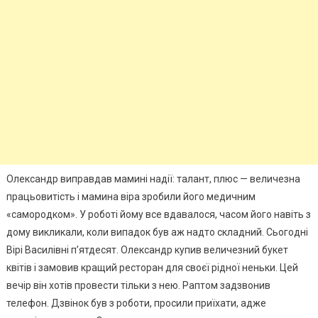
Олександр виправдав мамині надії: талант, плюс — величезна
працьовитість і мамина віра зробили його медичним
«самородком». У роботі йому все вдавалося, часом його навіть з
дому викликали, коли випадок був аж надто складний. Сьогодні
Вірі Василівні п’ятдесят. Олександр купив величезний букет
квітів і замовив кращий ресторан для своєї рідної неньки. Цей
вечір він хотів провести тільки з нею. Раптом задзвонив
телефон. Дзвінок був з роботи, просили приїхати, адже