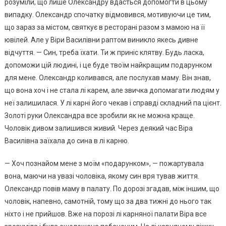
розуміли, що лише Олександру вдасться допомогти в цьому
випадку. Олександр спочатку відмовився, мотивуючи це тим,
що зараз за містом, святкує в ресторані разом з мамою на її
ювілей. Але у Віри Василівни раптом виникло якесь дивне
відчуття. — Син, треба їхати. Ти ж приніс клятву. Будь ласка,
допоможи цій людині, і це буде твоїм найкращим подарунком
для мене. Олександр коливався, але послухав маму. Він знав,
що вона хоч і не стала лі карем, але звичка допомагати людям у
неї залишилася. У лі карні його чекав і справді складний па цієнт.
Золоті руки Олександра все зробили як не можна краще.
Чоловік дивом залишився живий. Через деякий час Віра
Василівна заїхала до сина в лі карню.
— Хоч познайом мене з моїм «подарунком», — пожартувала
вона, маючи на увазі чоловіка, якому син вря тував життя.
Олександр повів маму в палату. По дорозі згадав, між іншим, що
чоловік, напевно, самотній, тому що за два тижні до нього так
ніхто і не прийшов. Вже на порозі лі карняної палати Віра все