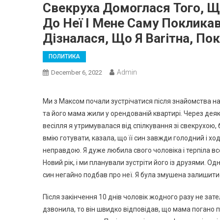
Свекруха Домоглася Того, Щ
До Неї І Мене Саму Покликав
Дізналася, Що Я Ваrітна, По
ПОЛИТИКА
Admin
December 6, 2022
Ми з Максом почали зустрічатися після знайомства на в
та його мама жили у орендованій квартирі. Через деяк
весілля я утримувалася від спілкування зі свекрухою,
вмію готувати, казала, що її син завжди голодний і х
неправдою. Я дуже любила свого чоловіка і терпіла в
Новий рік, і ми планували зустріти його із друзями. Од
син негайно подбав про неї. Я була змушена залишитися
Після закінчення 10 днів чоловік жодного разу не зат
дзвонила, то він швидко відповідав, що мама погано по