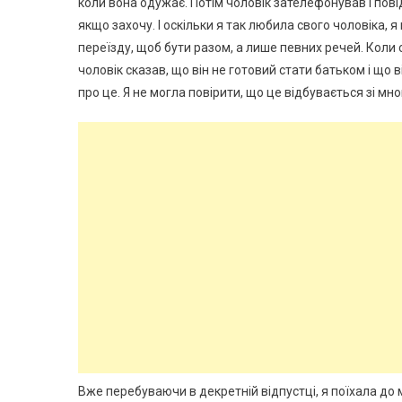
коли вона одужає. Потім чоловік зателефонував і пові
якщо захочу. І оскільки я так любила свого чоловіка, я
переїзду, щоб бути разом, а лише певних речей. Коли 
чоловік сказав, що він не готовий стати батьком і що
про це. Я не могла повірити, що це відбувається зі мною
Вже перебуваючи в декретній відпустці, я поїхала до 