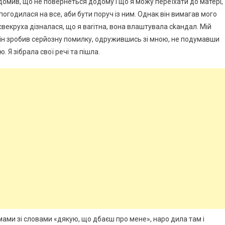
домив, що не повернеться додому і що я можу переїхати до матері,
 погодилася на все, аби бути поруч із ним. Однак він вимагав мого
свекруха дізналася, що я ваrітна, вона влаштувала сkандал. Мій
 він зробив серйозну помилку, одружившись зі мною, не подумавши
. Я зібрала свої речі та пішла.
мами зі словами «дякую, що дбаєш про мене», наро дила там і