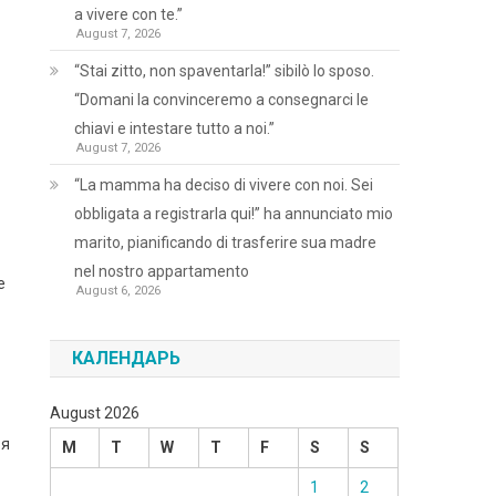
a vivere con te.”
August 7, 2026
“Stai zitto, non spaventarla!” sibilò lo sposo.
“Domani la convinceremo a consegnarci le
chiavi e intestare tutto a noi.”
August 7, 2026
“La mamma ha deciso di vivere con noi. Sei
obbligata a registrarla qui!” ha annunciato mio
marito, pianificando di trasferire sua madre
nel nostro appartamento
е
August 6, 2026
КАЛЕНДАРЬ
August 2026
 я
M
T
W
T
F
S
S
1
2