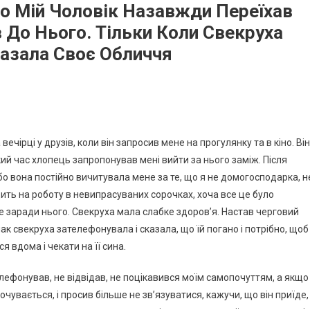
о Мій Чоловік Назавжди Переїхав
 До Нього. Тільки Коли Свекруха
казала Своє Обличчя
ечірці у друзів, коли він запросив мене на прогулянку та в кіно. Він
ий час хлопець запропонував мені вийти за нього заміж. Після
 бо вона постійно вичитувала мене за те, що я не домогосподарка, н
одить на роботу в невипрасуваних сорочках, хоча все це було
се заради нього. Свекруха мала слабке здоров’я. Настав черговий
нак свекруха зателефонувала і сказала, що їй погано і потрібно, щоб
 вдома і чекати на її сина.
елефонував, не відвідав, не поцікавився моїм самопочуттям, а якщо
чувається, і просив більше не зв’язуватися, кажучи, що він приїде,