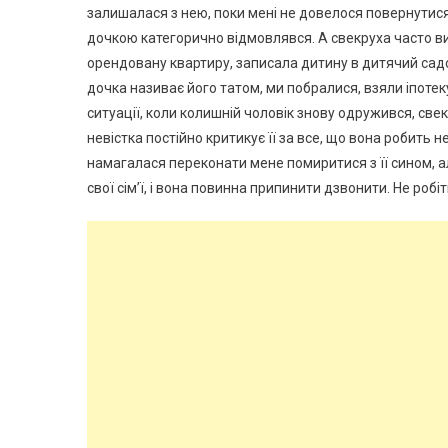
залишалася з нею, поки мені не довелося повернутися 
дочкою категорично відмовлявся. А свекруха часто ви
орендовану квартиру, записала дитину в дитячий сад
дочка називає його татом, ми побралися, взяли іпотеку
ситуації, коли колишній чоловік знову одружився, све
невістка постійно критикує її за все, що вона робить
намагалася переконати мене помиритися з її сином, ал
свої сім’ї, і вона повинна припинити дзвонити. Не робі