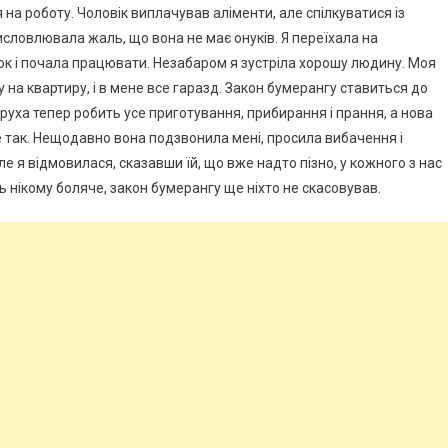
на роботу. Чоловік виплачував аліменти, але спілкуватися із
словлювала жаль, що вона не має онуків. Я переїхала на
ок і почала працювати. Незабаром я зустріла хорошу людину. Моя
 на квартиру, і в мене все гаразд. Закон бумерангу ставиться до
круха тепер робить усе приготування, прибирання і прання, а нова
 не так. Нещодавно вона подзвонила мені, просила вибачення і
е я відмовилася, сказавши їй, що вже надто пізно, у кожного з нас
ть нікому боляче, закон бумерангу ще ніхто не скасовував.