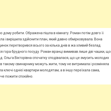
о дому робити. Ображена пішла в кімнату. Роман потім довго її
а і вирішила здійснити план, який давно обмірковувала. Вона
инок перетворився всього за кілька днів в жа хливий безлад.
ася гора брудного посуду. Роман вранці вимивав лише дві чашки, щ
ад. Ольга Вікторівна спочатку сподівалася, що це змусить молодих
 в такому свинарнику можуть жити, тому не витримала і розміняла
ла ключі однієї квартири молодятам, а в іншу переїхала сама,
оче пожити спокійно.