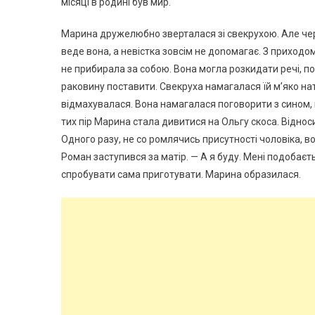
місяці в родині був мир.
Марина дружелюбно зверталася зі свекрухою. Але чере
веде вона, а невістка зовсім не доnомагає. З прихо
не прибирала за собою. Вона могла розкидати речі, п
раковину поставити. Свекруха намагалася їй м’яко на
відмахувалася. Вона намагалася поговорити з сином, 
тих пір Марина стала дивитися на Ольгу скоса. Віднос
Одного разу, не со ромлячись присутності чоловіка, во
Роман заступився за матір. — А я буду. Мені подобаєть
спробувати сама приготувати. Марина образилася.