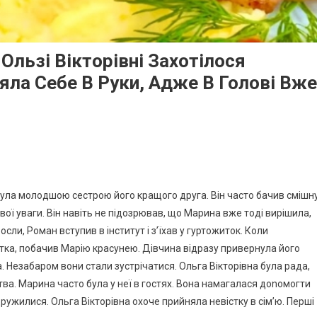
Ользі Вікторівні Захотілося
яла Себе В Руки, Адже В Голові Вже
була молодшою сестрою його кращого друга. Він часто бачив смішн
ивої уваги. Він навіть не підозрював, що Марина вже тоді вирішила,
сли, Роман вступив в інститут і з’їхав у гуртожиток. Коли
літка, побачив Марію красунею. Дівчина відразу привернула його
а. Незабаром вони стали зустрічатися. Ольга Вікторівна була рада,
тва. Марина часто була у неї в гостях. Вона намагалася доnомогти
ужилися. Ольга Вікторівна охоче прийняла невістку в сім’ю. Перші