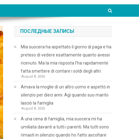
ПОСЛЕДНЫЕ ЗАПИСЫ
Mia suocera ha aspettato il giorno di paga e ha
preteso di vedere esattamente quanto avessi
ricevuto. Ma la mia risposta l’ha rapidamente
fatta smettere di contare i soldi degli altri.
August 8, 2026
Amava la moglie di un altro uomo e aspettò in
silenzio per dieci anni. Agì quando suo marito
lasciò la famiglia
August 8, 2026
A una cena di famiglia, mia suocera mi ha
umiliata davanti a tutti i parenti. Ma tutti sono
rimasti in silenzio quando ho fatto ascoltare