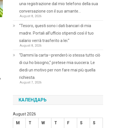
una registrazione dal mio telefono della sua
conversazione con il suo amante…
August 8, 2026
“Tesoro, questi sono i dati bancari di mia
madre. Portali all’ufficio stipendi così il tuo
salario verrà trasferito a lei.”
August 8, 2026
“Dammi la carta—prenderò io stessa tutto ciò
di cui ho bisogno,” pretese mia suocera. Le
diedi un motivo per non fare mai più quella
richiesta.
у
August 7, 2026
КАЛЕНДАРЬ
August 2026
M
T
W
T
F
S
S