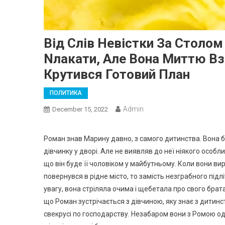
Від Слів Невістки За Столом 
Nлакати, Але Вона Миттю Вз
Крутився Готовий План
ПОЛИТИКА
Admin
December 15, 2022
Роман знав Марину давно, з самого дитинства. Вона 
дівчинку у дворі. Але не виявляв до неї ніякого особл
що він буде її чоловіком у майбутньому. Коли вони виро
повернувся в рідне місто, то замість незграбного під
увагу, вона стріляла очима і щебетала про свого брат
що Роман зустрічається з дівчиною, яку знає з дитинс
свекрусі по господарству. Незабаром вони з Ромою одр