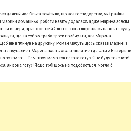
з деякий час Ольга помітила, що все господарство, як і раніше,
дом Марини домашньої роботи навіть додалася, адже Марина зовсім
оївши вечеря, приготований Ольгою, вона лінувалась навіть посуд у
тякнути, що за собою треба трохи прибирати, але Марина
щоб він вплинув на дружину. Роман мабуть щось сказав Марині, з
ини зіпсувалися. Марина навіть стала чіплятися до Ольги Вікторівни
на заявила: — Ром, твоя мама так погано готує. Я не буду таке їсти!
ся, як вона готує! Якщо тобі щось не подобається, могла б