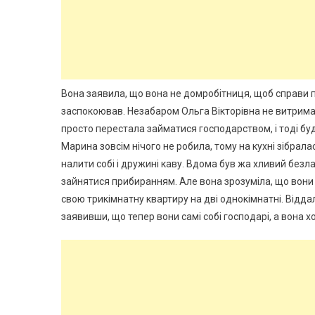
Вона заявила, що вона не домробітниця, щоб справи п
заспокоював. Незабаром Ольга Вікторівна не витримал
просто перестала займатися господарством, і тоді буд
Марина зовсім нічого не робила, тому на кухні зібрал
налити собі і дружині каву. Вдома був жа хливий безл
зайнятися прибиранням. Але вона зрозуміла, що вони
свою трикімнатну квартиру на дві однокімнатні. Відда
заявивши, що тепер вони самі собі господарі, а вона х