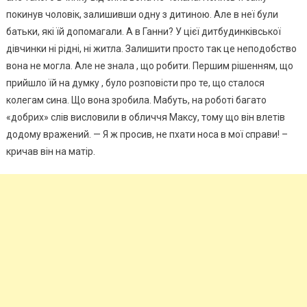
покинув чоловік, залишивши одну з дитиною. Але в неї були
батьки, які їй допомагали. А в Ганни? У цієї дитбудинківської
дівчинки ні рідні, ні житла. Залишити просто так це неподобство
вона не могла. Але не знала , що робити. Першим рішенням, що
прийшло їй на думку , було розповісти про те, що сталося
колегам сина. Що вона зробила. Мабуть, на роботі багато
«добрих» слів висловили в обличчя Максу, тому що він влетів
додому вражений. — Я ж просив, не пхати носа в мої справи! –
кричав він на матір.