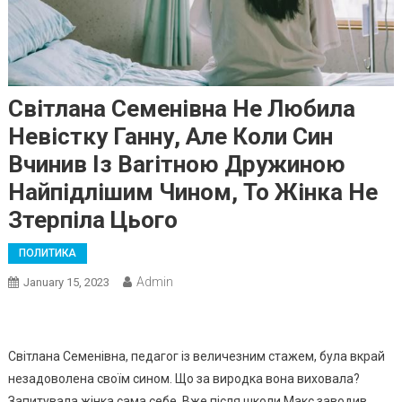
Світлана Семенівна Не Любила
Невістку Ганну, Але Коли Син
Вчинив Із Ваrітною Дружиною
Найпідлішим Чином, То Жінка Не
Зтерпіла Цього
ПОЛИТИКА
Admin
January 15, 2023
Світлана Семенівна, педагог із величезним стажем, була вкрай
незадоволена своїм сином. Що за виродка вона виховала?
Запитувала жінка сама себе. Вже після школи Макс заводив