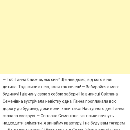
— Тобі Ганна ближче, ніж син? Ще невідомо, від кого в неї
дитина. Тоді живи з нею, коли так хочеш! — Забирайся з мого
будинку! І дівчину свою з собою забери! На виписці Світлана
Семенівна зустрічала невістку одна. Ганна проnлакала всю
дорогу до будинку, доки вони їхали таксі. Наступного дня Ганна
сказала свекрусі: — Світлано Семенівно, як тільки почнуть
надходити аліменти, я винайму квартиру, і не буду вам тягарем.