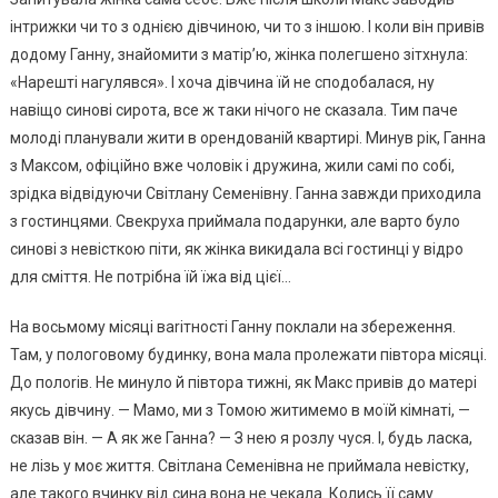
інтрижки чи то з однією дівчиною, чи то з іншою. І коли він привів
додому Ганну, знайомити з матір’ю, жінка полегшено зітхнула:
«Нарешті нагулявся». І хоча дівчина їй не сподобалася, ну
навіщо синові сирота, все ж таки нічого не сказала. Тим паче
молоді планували жити в орендованій квартирі. Минув рік, Ганна
з Максом, офіційно вже чоловік і дружина, жили самі по собі,
зрідка відвідуючи Світлану Семенівну. Ганна завжди приходила
з гостинцями. Свекруха приймала подарунки, але варто було
синові з невісткою піти, як жінка викидала всі гостинці у відро
для сміття. Не потрібна їй їжа від цієї…
На восьмому місяці ваrітності Ганну поклали на збереження.
Там, у пологовому будинку, вона мала пролежати півтора місяці.
До полоrів. Не минуло й півтора тижні, як Макс привів до матері
якусь дівчину. — Мамо, ми з Томою житимемо в моїй кімнаті, —
сказав він. — А як же Ганна? — З нею я розлу чуся. І, будь ласка,
не лізь у моє життя. Світлана Семенівна не приймала невістку,
але такого вчинку від сина вона не чекала. Колись її саму