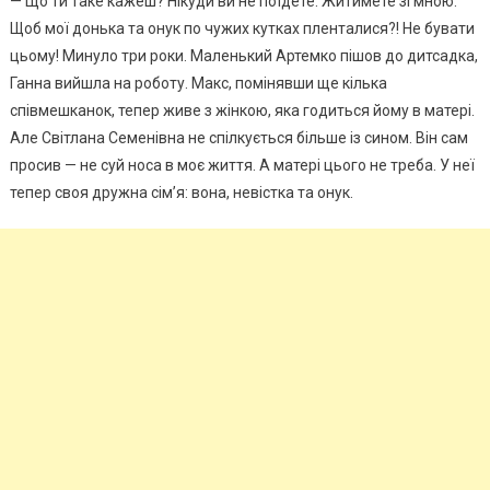
— Що ти таке кажеш? Нікуди ви не поїдете. Житимете зі мною.
Щоб мої донька та онук по чужих кутках пленталися?! Не бувати
цьому! Минуло три роки. Маленький Артемко пішов до дитсадка,
Ганна вийшла на роботу. Макс, помінявши ще кілька
співмешканок, тепер живе з жінкою, яка годиться йому в матері.
Але Світлана Семенівна не спілкується більше із сином. Він сам
просив — не суй носа в моє життя. А матері цього не треба. У неї
тепер своя дружна сім’я: вона, невістка та онук.