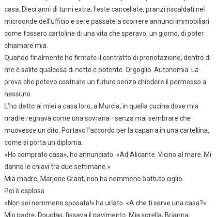
casa. Dieci anni di turni extra, feste cancellate, pranzi riscaldati nel
microonde dell’ufficio e sere passate a scorrere annunci immobiliari
come fossero cartoline di una vita che speravo, un giorno, di poter
chiamare mia.
Quando finalmente ho firmato il contratto di prenotazione, dentro di
me è salito qualcosa di netto e potente. Orgoglio. Autonomia. La
prova che potevo costruire un futuro senza chiedere il permesso a
nessuno.
L’ho detto ai miei a casa loro, a Murcia, in quella cucina dove mia
madre regnava come una sovrana—senza mai sembrare che
muovesse un dito. Portavo l’accordo per la caparra in una cartellina,
come si porta un diploma.
«Ho comprato casa», ho annunciato. «Ad Alicante. Vicino al mare. Mi
danno le chiavi tra due settimane.»
Mia madre, Marjorie Grant, non ha nemmeno battuto ciglio.
Poi è esplosa.
«Non sei nemmeno sposata!» ha urlato. «A che ti serve una casa?»
Mio padre, Douglas, fissava il pavimento. Mia sorella, Brianna,