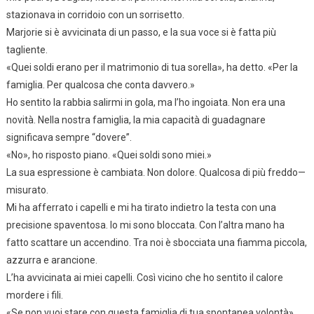
stazionava in corridoio con un sorrisetto.
Marjorie si è avvicinata di un passo, e la sua voce si è fatta più
tagliente.
«Quei soldi erano per il matrimonio di tua sorella», ha detto. «Per la
famiglia. Per qualcosa che conta davvero.»
Ho sentito la rabbia salirmi in gola, ma l’ho ingoiata. Non era una
novità. Nella nostra famiglia, la mia capacità di guadagnare
significava sempre “dovere”.
«No», ho risposto piano. «Quei soldi sono miei.»
La sua espressione è cambiata. Non dolore. Qualcosa di più freddo—
misurato.
Mi ha afferrato i capelli e mi ha tirato indietro la testa con una
precisione spaventosa. Io mi sono bloccata. Con l’altra mano ha
fatto scattare un accendino. Tra noi è sbocciata una fiamma piccola,
azzurra e arancione.
L’ha avvicinata ai miei capelli. Così vicino che ho sentito il calore
mordere i fili.
«Se non vuoi stare con questa famiglia di tua spontanea volontà»,