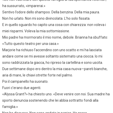
ha sussurrato, «imparerai.»
Sentivo l’odore dello shampoo. Della benzina. Della mia paura.
Non ho urlato. Non mi sono divincolata. L’ho solo fissata.
E in quello sguardo ho capito una cosa con chiarezza: non voleva i
miei risparmi. Voleva la mia sottomissione.
Mio padre ha mormorato il mio nome, debole. Brianna ha sbuffato:
«Tutto questo teatro per una casa.»
Marjorie ha richiuso l’accendino con uno scatto e mi ha lasciata
andare come se mi avesse soltanto sistemato una ciocca. Io mi
sono raddrizzata la giacca, ho ripreso la cartellina e sono uscita.
Due settimane dopo ero dentro la mia casa nuova—pareti bianche,
aria di mare, le chiavi strette forte nel palmo.
Poi il campanello ha suonato.
Fuori c’erano due agenti.
«Alyssa Grant?» ha chiesto uno. «Deve venire con noi. Sua madre ha
sporto denuncia sostenendo che lei abbia sottratto fondi alla
famiglia.»
Non ho discusso. Non sono andata in panico. Ho preso