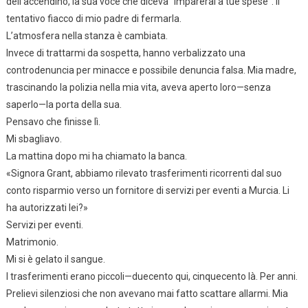
dell’accendino, la sua voce che diceva “Imparerai a tue spese”. Il
tentativo fiacco di mio padre di fermarla.
L’atmosfera nella stanza è cambiata.
Invece di trattarmi da sospetta, hanno verbalizzato una
controdenuncia per minacce e possibile denuncia falsa. Mia madre,
trascinando la polizia nella mia vita, aveva aperto loro—senza
saperlo—la porta della sua.
Pensavo che finisse lì.
Mi sbagliavo.
La mattina dopo mi ha chiamato la banca.
«Signora Grant, abbiamo rilevato trasferimenti ricorrenti dal suo
conto risparmio verso un fornitore di servizi per eventi a Murcia. Li
ha autorizzati lei?»
Servizi per eventi.
Matrimonio.
Mi si è gelato il sangue.
I trasferimenti erano piccoli—duecento qui, cinquecento là. Per anni.
Prelievi silenziosi che non avevano mai fatto scattare allarmi. Mia