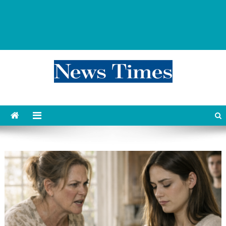
news 76 times
Контент души