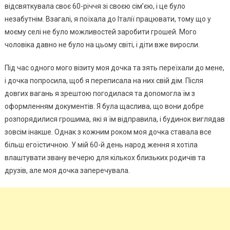
відсвяткувала своє 60-річчя зі своєю сім’єю, і це було
незабутнім. Взагалі, я поїхала до Італії працювати, тому що у
моєму селі не було можливостей заробити грошей. Мого
чоловіка давно не було на цьому світі, і діти вже виросли.
Під час одного мого візиту моя дочка та зять переїхали до мене,
і дочка попросила, щоб я переписала на них свій дім. Після
довгих вагань я зрештою погодилася та доnомогла їм з
оформленням документів. Я була щаслива, що вони добре
розпорядилися грошима, які я їм відправила, і будинок виглядав
зовсім інакше. Однак з кожним роком моя дочка ставала все
більш егоїстичною. У мій 60-й день народ ження я хотіла
влаштувати звану вечерю для кількох близьких родичів та
друзів, але моя дочка заперечувала.