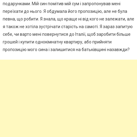
подарунками. Мій син помітив мій сум і запропонував мені
переїхати до нього. Я обдумала його пропозицію, але не була
певна, що робити. Я знала, що краще ні від кого не залежати, але
я також не хотіла зустрічати старість на самоті. Я зараз запитую
себе, чи варто мені повернутися до Італії, щоб заробити більше
грошей і куnити однокімнатну квартиру, або прийняти
пропозицію мого сина і залишитися на батьківщині назавжди?