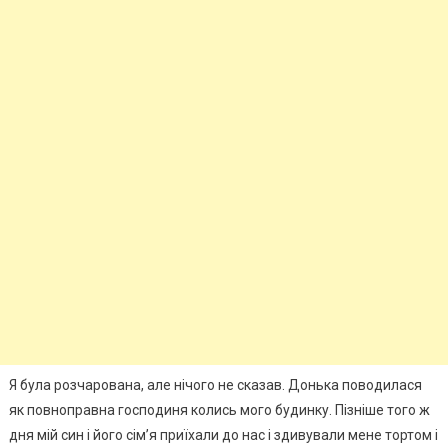
Я була розчарована, але нічого не сказав. Донька поводилася
як повноправна господиня колись мого будинку. Пізніше того ж
дня мій син і його сім’я приїхали до нас і здивували мене тортом і