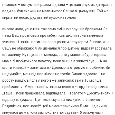
немовля – всі сумніви разом відпали – це наш онук, як дві краплі
води він був схожий на маленького Сашка в цьому віці. Той же
кирпатий носик, рудуватий пушок на голові,
високе чоло, уві сні він так само смішно ворушив бровками. За
чаєм Даша розповіла про себе: після школи вона закінчила
училище і навіть встигла попрацювати перукарем. Знаєте, я на
Сашу не ображаюся, як дізналася про дитину, відразу зрозуміла,
що залишу. Ну і що, що я молода, за те y малюка буде хороша
мама. Я любити його початку, поки він ще в животі був …- А на
що ти живеш? – запитала я.- Допомога отримую і посібники. Ви
не думайте, мені від вас нічого не треба. Синок підросте – на
роботу вийду, в ясла я його вже записала: там з 10 місяців
приймають.- У мене навіть накопичення є – гордо повідомила
Даша – поки працювала, відкладала. – І багато?- Десять тисяч. І
відразу ж додала.- Це я коляску ще з них купила. Ліжечко.
Подивіться, все нове!У цей момент закричав Діма – і дівчина
кинулася до малюка заспокоїти і погодувати. Я озирнулася.