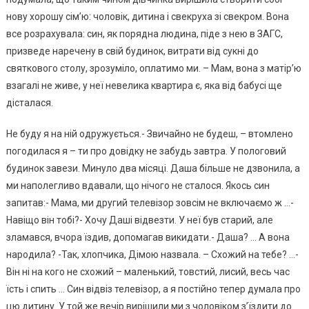
нову хорошу сім’ю: чоловік, дитина і свекруха зі свекром. Вона
все розрахувала: син, як порядна людина, піде з нею в ЗАГС,
призведе наречену в свій будинок, витрати від сукні до
святкового столу, зрозуміло, оплатимо ми. – Мам, вона з матір’ю
взагалі не живе, y неї невелика квартира є, яка від бабусі ще
дісталася.
Не буду я на ній одружується.- Звичайно не будеш, – втомлено
погодилася я – ти про довідку не забудь завтра. У пологовий
будинок завези. Минуло два місяці. Даша більше не дзвонила, a
ми наполегливо вдавали, що нічого не сталося. Якось син
запитав:- Мама, ми другий телевізор зовсім не включаємо ж …-
Навіщо він тобі?- Хочу Даші відвезти. У неї був старий, але
зламався, вчора їздив, допомагав викидати.- Даша? … А вона
народила? -Так, хлопчика, Дімою назвала. – Схожий на тебе? …-
Він ні на кого не схожий – маленький, товстий, лисий, весь час
їсть і спить … Син відвіз телевізор, a я постійно тепер думала про
цю дитину. У той же вечір вирішили ми з чоловіком з’їздити до