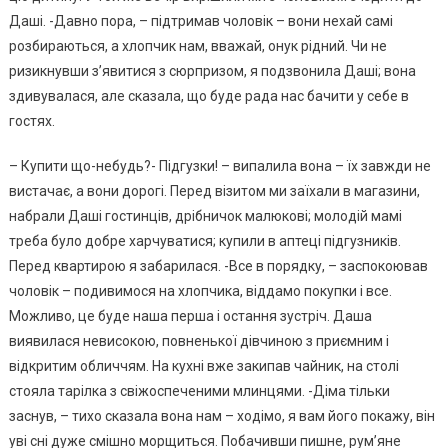
Даші. -Давно пора, – підтримав чоловік – вони нехай самі
розбираються, a хлопчик нам, вважай, онук рідний. Чи не
ризикнувши з’явитися з сюрпризом, я подзвонила Даші; вона
здивувалася, але сказала, що буде рада нас бачити y себе в
гостях.
– Купити що-небудь?- Підгузки! – випалила вона – їх завжди не
вистачає, a вони дорогі. Перед візитом ми заїхали в магазини,
набрали Даші гостинців, дрібничок малюкові; молодій мамі
треба було добре харчуватися; купили в аптеці підгузників.
Перед квартирою я забарилася. -Все в порядку, – заспокоював
чоловік – подивимося на хлопчика, віддамо покупки і все.
Можливо, це буде наша перша і остання зустріч. Даша
виявилася невисокою, повненької дівчиною з приємним і
відкритим обличчям. На кухні вже закипав чайник, на столі
стояла тарілка з свіжоспеченими млинцями. -Діма тільки
заснув, – тихо сказала вона нам – ходімо, я вам його покажу, він
уві сні дуже смішно морщиться. Побачивши пишне, рум’яне