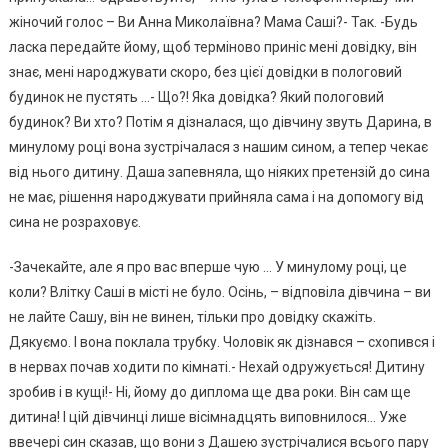
жіночий голос – Ви Анна Миколаївна? Мама Саші?- Так. -Будь
ласка передайте йому, щоб терміново приніс мені довідку, він
знає, мені народжувати скоро, без цієї довідки в пологовий
будинок не пустять …- Що?! Яка довідка? Який пологовий
будинок? Ви хто? Потім я дізналася, що дівчину звуть Дарина, в
минулому році вона зустрічалася з нашим сином, а тепер чекає
від нього дитину. Даша запевняла, що ніяких претензій до сина
не має, рішення народжувати прийняла сама і на допомогу від
сина не розраховує.
-Зачекайте, але я про вас вперше чую … У минулому році, це
коли? Влітку Саші в місті не було. Осінь, – відповіла дівчина – ви
не лайте Сашу, він не винен, тільки про довідку скажіть.
Дякуємо. І вона поклала трубку. Чоловік як дізнався – схопився і
в нервах почав ходити по кімнаті.- Нехай одружується! Дитину
зробив і в кущі!- Ні, йому до диплома ще два роки. Він сам ще
дитина! І цій дівчинці лише вісімнадцять виповнилося… Уже
ввечері син сказав, що вони з Дашею зустрічалися всього пару