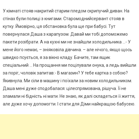
У кімнаті стояв накритий старим пледом скрипучий диван. На
стінах були полиці з книгами. Старомоднийсервант стояв в
кутку. Ймовірно, ця обстановка була ще при бабусі. Тут
повернулася Даша з карапузом. Давай ми тобі допоможемо
пакети розібрати. А на кухні ми не знайшли холодильника …- У
мене його немає, – зніяковіла дівчина. – але нічого, якщо щось
швидко псується, я за вікно кладу. Бачите, там ящик
спеціальний … На прощання ми поцілували онука, а ледь вийшли
за поріг, чоловік запитав:- В магазин? У тебе картка з собою?
Якивнула. Ми сіли в машину і поїхали за новим холодильником.
Даша мені дуже сподобалася: цілеспрямована, рішуча. Її не
зламали ні бідність ні мати. Не знаю, як далі складеться її життя,
але дуже хочу допомогти. І стати для Діми найкращою бабусею.