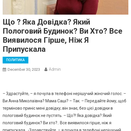
Що ? Яка Довідка? Який
Пологовий Будинок? Ви Хто? Все
Виявилося Гірше, Ніж Я
Припускала
ПОЛИТИКА
Admin
December 30, 2023
– Здрастуйте, – я почула в телефоні нерішучий жіночий голос. –
Ви Анна Миколаївна? Мама Саші? – Так. – Передайте йому, щоб
терміново приніс мені довідку; він знає, без цієї довідки в
пологовий будинок не пустять. – Що?! Яка довідка? Який
пологовий будинок? Ви хто?.. Все виявилося гірше, ніж я
припускала…-Здравствуйте, – я почула в телефоні нерішучий