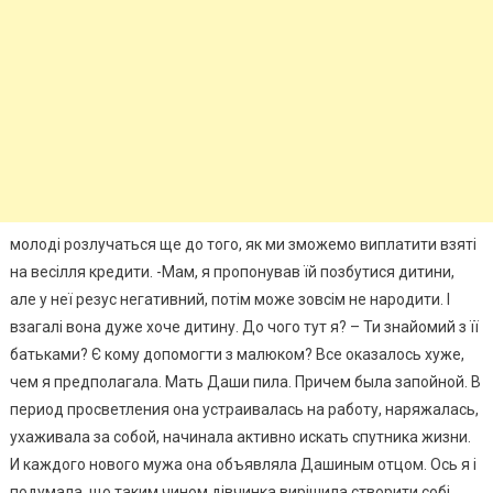
молоді розлучаться ще до того, як ми зможемо виплатити взяті
на весілля кредити. -Мам, я пропонував їй позбутися дитини,
але y неї резус негативний, потім може зовсім не народити. І
взагалі вона дуже хоче дитину. До чого тут я? – Ти знайомий з її
батьками? Є кому допомогти з малюком? Все оказалось хуже,
чем я предполагала. Мать Даши пила. Причем была запойной. В
период просветления она устраивалась на работу, наряжалась,
ухаживала за собой, начинала активно искать спутника жизни.
И каждого нового мужа она объявляла Дашиным отцом. Ось я і
подумала, що таким чином дівчинка вирішила створити собі