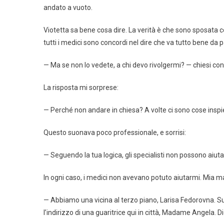
andato a vuoto.
Viotetta sa bene cosa dire. La verità è che sono sposata 
tutti i medici sono concordi nel dire che va tutto bene da p
— Ma se non lo vedete, a chi devo rivolgermi? — chiesi conf
La risposta mi sorprese:
— Perché non andare in chiesa? A volte ci sono cose inspiega
Questo suonava poco professionale, e sorrisi:
— Seguendo la tua logica, gli specialisti non possono aiuta
In ogni caso, i medici non avevano potuto aiutarmi. Mia ma
— Abbiamo una vicina al terzo piano, Larisa Fedorovna. Su
l’indirizzo di una guaritrice qui in città, Madame Angela. D