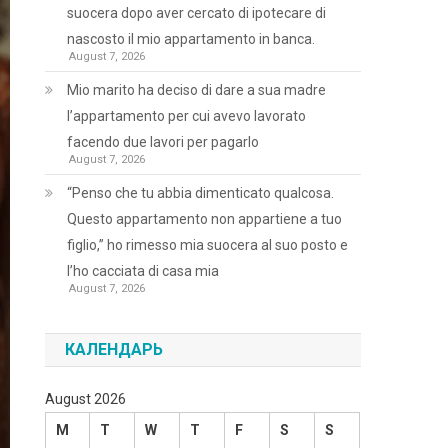
suocera dopo aver cercato di ipotecare di
nascosto il mio appartamento in banca.
August 7, 2026
Mio marito ha deciso di dare a sua madre
l’appartamento per cui avevo lavorato
facendo due lavori per pagarlo
August 7, 2026
“Penso che tu abbia dimenticato qualcosa.
Questo appartamento non appartiene a tuo
figlio,” ho rimesso mia suocera al suo posto e
l’ho cacciata di casa mia
August 7, 2026
КАЛЕНДАРЬ
August 2026
M
T
W
T
F
S
S