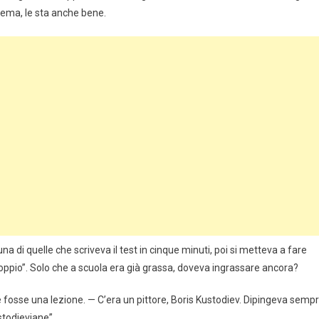
lema, le sta anche bene.
na di quelle che scriveva il test in cinque minuti, poi si metteva a fare
 doppio”. Solo che a scuola era già grassa, doveva ingrassare ancora?
se fosse una lezione. — C’era un pittore, Boris Kustodiev. Dipingeva semp
stodieviane”.