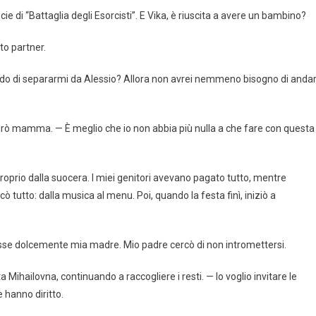
e di “Battaglia degli Esorcisti”. E Vika, è riuscita a avere un bambino?
to partner.
endo di separarmi da Alessio? Allora non avrei nemmeno bisogno di anda
irò mamma. — È meglio che io non abbia più nulla a che fare con questa
proprio dalla suocera. I miei genitori avevano pagato tutto, mentre
cò tutto: dalla musica al menu. Poi, quando la festa finì, iniziò a
isse dolcemente mia madre. Mio padre cercò di non intromettersi.
a Mihailovna, continuando a raccogliere i resti. — Io voglio invitare le
hanno diritto.