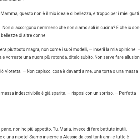
Mamma, questo non è il mio ideale di bellezza, è troppo per i miei gusti.
vo. Non si accorgono nemmeno che non siamo soli in cucina? E che io son
bellezze di altre donne.
era piuttosto magra, non come i suoi modelli, — inserii la mia opinione. 
 e vorreste una nuora più rotonda, ditelo subito. Non serve fare allusioni
nfuriò Viotetta. — Non capisco, cosa è davanti a me, una torta o una massa
assa indescrivibile è già sparita, — risposi con un sorriso. — Perfetta
ne, non ho più appetito. Tu, Maria, invece di fare battute inutili,
e o una nipote! Siamo insieme a Alessio da così tanti anni e tutto è