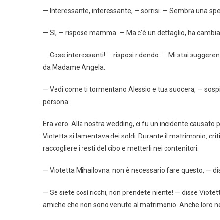
— Interessante, interessante, — sorrisi. — Sembra una speci
— Sì, — rispose mamma. — Ma c’è un dettaglio, ha cambia
— Cose interessanti! — risposi ridendo. — Mi stai sugger
da Madame Angela.
— Vedi come ti tormentano Alessio e tua suocera, — sosp
persona.
Era vero. Alla nostra wedding, ci fu un incidente causato 
Viotetta si lamentava dei soldi. Durante il matrimonio, criti
raccogliere i resti del cibo e metterli nei contenitori.
— Viotetta Mihailovna, non è necessario fare questo, — d
— Se siete così ricchi, non prendete niente! — disse Viotett
amiche che non sono venute al matrimonio. Anche loro ne 