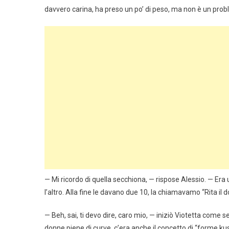
davvero carina, ha preso un po’ di peso, ma non è un prob
— Mi ricordo di quella secchiona, — rispose Alessio. — Era u
l’altro. Alla fine le davano due 10, la chiamavamo “Rita il
— Beh, sai, ti devo dire, caro mio, — iniziò Viotetta come 
donne piene di curve, c’era anche il concetto di “forme ku