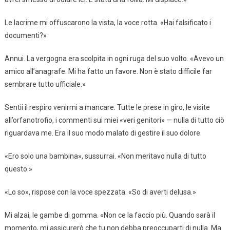
Le lacrime mi offuscarono la vista, la voce rotta. «Hai falsificato i
documenti?»
Annui. La vergogna era scolpita in ogni ruga del suo volto. «Avevo un
amico all’anagrafe. Mi ha fatto un favore. Non è stato difficile far
sembrare tutto ufficiale.»
Sentii il respiro venirmi a mancare. Tutte le prese in giro, le visite
all’orfanotrofio, i commenti sui miei «veri genitori» — nulla di tutto ciò
riguardava me. Era il suo modo malato di gestire il suo dolore.
«Ero solo una bambina», sussurrai. «Non meritavo nulla di tutto
questo.»
«Lo so», rispose con la voce spezzata. «So di averti delusa.»
Mi alzai, le gambe di gomma. «Non ce la faccio più. Quando sarà il
momento, mi assicurerò che tu non debba preoccuparti di nulla. Ma