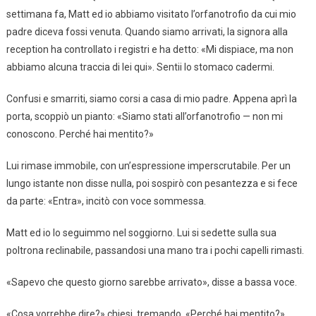
settimana fa, Matt ed io abbiamo visitato l’orfanotrofio da cui mio
padre diceva fossi venuta. Quando siamo arrivati, la signora alla
reception ha controllato i registri e ha detto: «Mi dispiace, ma non
abbiamo alcuna traccia di lei qui». Sentii lo stomaco cadermi.
Confusi e smarriti, siamo corsi a casa di mio padre. Appena aprì la
porta, scoppiò un pianto: «Siamo stati all’orfanotrofio — non mi
conoscono. Perché hai mentito?»
Lui rimase immobile, con un’espressione imperscrutabile. Per un
lungo istante non disse nulla, poi sospirò con pesantezza e si fece
da parte: «Entra», incitò con voce sommessa.
Matt ed io lo seguimmo nel soggiorno. Lui si sedette sulla sua
poltrona reclinabile, passandosi una mano tra i pochi capelli rimasti.
«Sapevo che questo giorno sarebbe arrivato», disse a bassa voce.
«Cosa vorrebbe dire?» chiesi, tremando. «Perché hai mentito?»