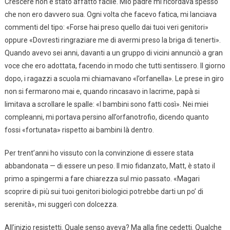
Crescere non è stato affatto facile. Mio padre mi ricordava spesso
che non ero davvero sua. Ogni volta che facevo fatica, mi lanciava
commenti del tipo: «Forse hai preso quello dai tuoi veri genitori»
oppure «Dovresti ringraziare me di avermi preso la briga di tenerti».
Quando avevo sei anni, davanti a un gruppo di vicini annunciò a gran
voce che ero adottata, facendo in modo che tutti sentissero. Il giorno
dopo, i ragazzi a scuola mi chiamavano «l’orfanella». Le prese in giro
non si fermarono mai e, quando rincasavo in lacrime, papà si
limitava a scrollare le spalle: «I bambini sono fatti così». Nei miei
compleanni, mi portava persino all’orfanotrofio, dicendo quanto
fossi «fortunata» rispetto ai bambini là dentro.
Per trent’anni ho vissuto con la convinzione di essere stata
abbandonata — di essere un peso. Il mio fidanzato, Matt, è stato il
primo a spingermi a fare chiarezza sul mio passato. «Magari
scoprire di più sui tuoi genitori biologici potrebbe darti un po’ di
serenità», mi suggerì con dolcezza.
All’inizio resistetti. Quale senso aveva? Ma alla fine cedetti. Qualche