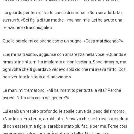
Lui guardò per terra, il volto carico di rimorso. «Non sei adottata»,
sussurrò. «Sei figlia di tua madre… ma non mia. Lei ha avuto una
relazione extraconiugale.»
Quelle parole mi colpirono come un pugno. «Cosa stai dicendo?»
«Lei mi ha tradito», aggiunse con amarezza nella voce. «Quando è
rimasta incinta, mi ha implorato di non lasciarla. Sono rimasto, ma
ogni volta che ti guardavo vedevo solo ciò che mi aveva fatto. Così
ho inventato la storia dell’adozione.»
Le mani mi tremarono. «Mi hai mentito per tutta la vita? Perché
avresti fatto una cosa del genere?»
Lui esalò un respiro profondo, le spalle curve dal peso del rimorso.
«Non lo so. Ero ferito, arrabbiato. Pensavo che, se tu avessi creduto
di non essere mia figlia, sarebbe stato più facile per me. Forse così
avrei smesso di odiare lei. È stata una follia. Mi dispiace.»