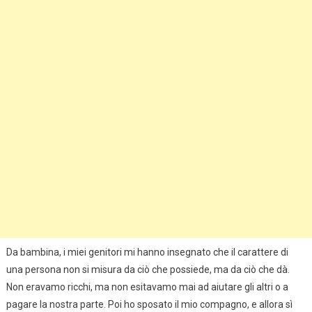
Da bambina, i miei genitori mi hanno insegnato che il carattere di
una persona non si misura da ciò che possiede, ma da ciò che dà.
Non eravamo ricchi, ma non esitavamo mai ad aiutare gli altri o a
pagare la nostra parte. Poi ho sposato il mio compagno, e allora sì