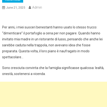
Admin
June 21, 2025
Per anni, i miei suoceri benestanti hanno usato lo stesso trucco:
“dimenticare” il portafoglio a cena per non pagare. Quando hanno
invitato mia madre in un ristorante di lusso, pensando che anche lei
sarebbe caduta nella trappola, non avevano idea che fosse
preparata. Questa volta, il loro piano è naufragato in modo
spettacolare…
Sono cresciuta convinta che la famiglia significasse qualcosa: lealtà,
onestà, sostenersi a vicenda.