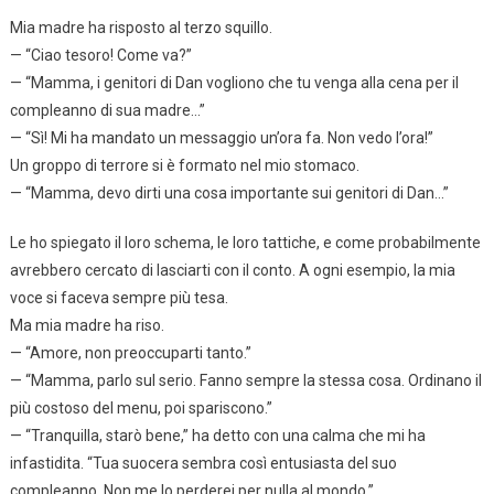
Mia madre ha risposto al terzo squillo.
— “Ciao tesoro! Come va?”
— “Mamma, i genitori di Dan vogliono che tu venga alla cena per il
compleanno di sua madre…”
— “Sì! Mi ha mandato un messaggio un’ora fa. Non vedo l’ora!”
Un groppo di terrore si è formato nel mio stomaco.
— “Mamma, devo dirti una cosa importante sui genitori di Dan…”
Le ho spiegato il loro schema, le loro tattiche, e come probabilmente
avrebbero cercato di lasciarti con il conto. A ogni esempio, la mia
voce si faceva sempre più tesa.
Ma mia madre ha riso.
— “Amore, non preoccuparti tanto.”
— “Mamma, parlo sul serio. Fanno sempre la stessa cosa. Ordinano il
più costoso del menu, poi spariscono.”
— “Tranquilla, starò bene,” ha detto con una calma che mi ha
infastidita. “Tua suocera sembra così entusiasta del suo
compleanno. Non me lo perderei per nulla al mondo.”