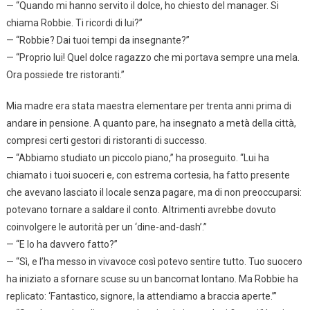
— “Quando mi hanno servito il dolce, ho chiesto del manager. Si
chiama Robbie. Ti ricordi di lui?”
— “Robbie? Dai tuoi tempi da insegnante?”
— “Proprio lui! Quel dolce ragazzo che mi portava sempre una mela.
Ora possiede tre ristoranti.”
Mia madre era stata maestra elementare per trenta anni prima di
andare in pensione. A quanto pare, ha insegnato a metà della città,
compresi certi gestori di ristoranti di successo.
— “Abbiamo studiato un piccolo piano,” ha proseguito. “Lui ha
chiamato i tuoi suoceri e, con estrema cortesia, ha fatto presente
che avevano lasciato il locale senza pagare, ma di non preoccuparsi:
potevano tornare a saldare il conto. Altrimenti avrebbe dovuto
coinvolgere le autorità per un ‘dine-and-dash’.”
— “E lo ha davvero fatto?”
— “Sì, e l’ha messo in vivavoce così potevo sentire tutto. Tuo suocero
ha iniziato a sfornare scuse su un bancomat lontano. Ma Robbie ha
replicato: ‘Fantastico, signore, la attendiamo a braccia aperte.’”