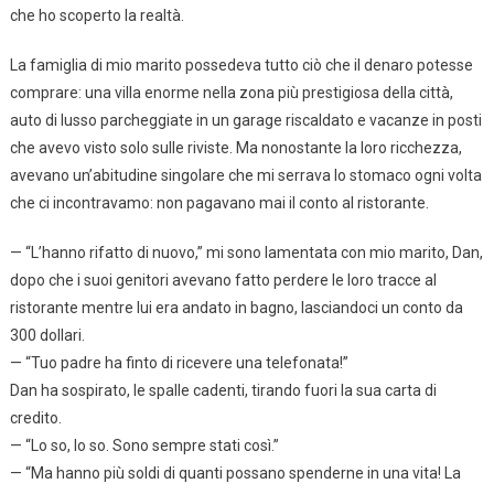
che ho scoperto la realtà.
La famiglia di mio marito possedeva tutto ciò che il denaro potesse
comprare: una villa enorme nella zona più prestigiosa della città,
auto di lusso parcheggiate in un garage riscaldato e vacanze in posti
che avevo visto solo sulle riviste. Ma nonostante la loro ricchezza,
avevano un’abitudine singolare che mi serrava lo stomaco ogni volta
che ci incontravamo: non pagavano mai il conto al ristorante.
— “L’hanno rifatto di nuovo,” mi sono lamentata con mio marito, Dan,
dopo che i suoi genitori avevano fatto perdere le loro tracce al
ristorante mentre lui era andato in bagno, lasciandoci un conto da
300 dollari.
— “Tuo padre ha finto di ricevere una telefonata!”
Dan ha sospirato, le spalle cadenti, tirando fuori la sua carta di
credito.
— “Lo so, lo so. Sono sempre stati così.”
— “Ma hanno più soldi di quanti possano spenderne in una vita! La