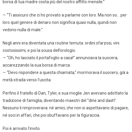
borsa di tua madre costa più del nostro affitto mensile.”
— “Ti assicuro che ci ho provato a parlarne con loro. Ma non so… per
loro quel genere di denaro non significa quasi nulla, quindi non
vedono nulla di male.”
Negli anni era diventata una routine temuta: ordini sfarzosi, vini
costosissimi, e poi la scusa dell’orologio.
— “Oh, ho lasciato il portafoglio a casa!” annunciava la suocera,
accarezzando la sua borsa di marca.
— “Devo rispondere a questa chiamata,” mormorava il suocero, già a
metà strada verso l’uscita.
Perfino il fratello di Dan, Tyler, e sua moglie Jen avevano adottato la
tradizione di famiglia, diventando maestri del “dine and dash”.
Nessuno li rimproverava: né amici, che non si aspettavano di pagare,
né soci in affari, che poi sbuffavano per la figuraccia.
Poi è arrivato l’invito.