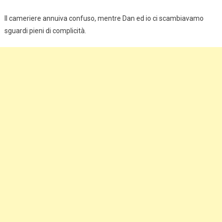
Il cameriere annuiva confuso, mentre Dan ed io ci scambiavamo
sguardi pieni di complicità.