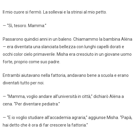
Il mio cuore si fermò. La sollevai e la strinsi al mio petto.
— “Sì, tesoro. Mamma.”
Passarono quindici anni in un baleno. Chiamammo la bambina Alëna
— era diventata una slanciata bellezza con lunghi capelli dorati e
occhi color cielo primaverile. Misha era cresciuto in un giovane uomo
forte, proprio come suo padre.
Entrambi aiutavano nella fattoria, andavano bene a scuola e erano
diventati tutto per noi.
— “Mamma, voglio andare all’università in città,” dichiarò Alëna a
cena. “Per diventare pediatra.”
— “E io voglio studiare all’accademia agraria,” aggiunse Misha. “Papà,
hai detto che è ora di far crescere la fattoria.”