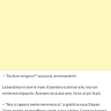
— “Da dove vengono?” sussurrai, avvicinandomi.
La bambina mi tese le mani. Il bambino si strinse a lei, ma non
sembrava impaurito. Avevano circa due anni, forse un po’ di più.
— “Non ci capisco niente nemmeno io,” si grattò la nuca Stepan.
“Sono andato ad annaffiare i cavoli, e loro c’erano. Come se fossero