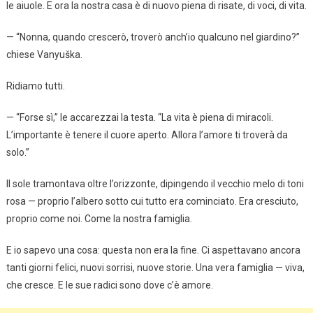
le aiuole. E ora la nostra casa è di nuovo piena di risate, di voci, di vita.
— “Nonna, quando crescerò, troverò anch’io qualcuno nel giardino?”
chiese Vanyuška.
Ridiamo tutti.
— “Forse sì,” le accarezzai la testa. “La vita è piena di miracoli.
L’importante è tenere il cuore aperto. Allora l’amore ti troverà da
solo.”
Il sole tramontava oltre l’orizzonte, dipingendo il vecchio melo di toni
rosa — proprio l’albero sotto cui tutto era cominciato. Era cresciuto,
proprio come noi. Come la nostra famiglia.
E io sapevo una cosa: questa non era la fine. Ci aspettavano ancora
tanti giorni felici, nuovi sorrisi, nuove storie. Una vera famiglia — viva,
che cresce. E le sue radici sono dove c’è amore.