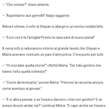
— “Che notizia?” chiesi attenta.
— “Aspettiamo due gemelli!” Katja raggiante.
Alëna li strinse, il volto di Stepan si allargò in un sorriso soddisfatto.
— “Ecco cos’è la famiglia! Presto la casa sarà di nuovo piena!”
A cena tutti si radunarono intorno al grande tavolo che Stepan e
Misha avevano costruito un paio d’anni prima. C’era posto per tutti.
— “Vi ricordate quella storia?” rifletté Misha. “Dei falsi genitori che
hanno fatto quella richiesta?”
— “Come dimenticarla,” sorrise Alëna. “Petrovic la racconta ancora
come esempio ai giovani.”
— “E io allora pensai: e se fossero davvero i miei veri genitori? E se
avessi dovuto andar via?” continuò Misha. “E capii: anche se fossero