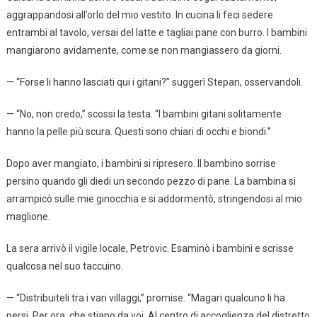
aggrappandosi all’orlo del mio vestito. In cucina li feci sedere
entrambi al tavolo, versai del latte e tagliai pane con burro. I bambini
mangiarono avidamente, come se non mangiassero da giorni.
— “Forse li hanno lasciati qui i gitani?” suggerì Stepan, osservandoli.
— “No, non credo,” scossi la testa. “I bambini gitani solitamente
hanno la pelle più scura. Questi sono chiari di occhi e biondi.”
Dopo aver mangiato, i bambini si ripresero. Il bambino sorrise
persino quando gli diedi un secondo pezzo di pane. La bambina si
arrampicò sulle mie ginocchia e si addormentò, stringendosi al mio
maglione.
La sera arrivò il vigile locale, Petrovic. Esaminò i bambini e scrisse
qualcosa nel suo taccuino.
— “Distribuiteli tra i vari villaggi,” promise. “Magari qualcuno li ha
persi. Per ora, che stiano da voi. Al centro di accoglienza del distretto