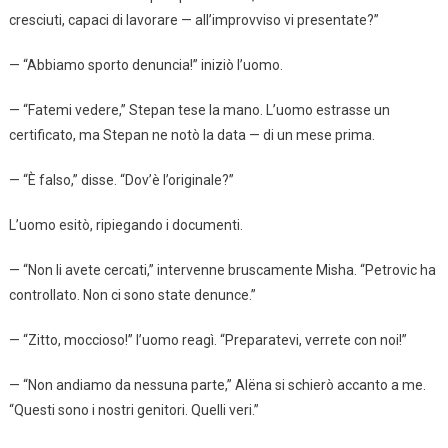
cresciuti, capaci di lavorare — all’improvviso vi presentate?”
— “Abbiamo sporto denuncia!” iniziò l’uomo.
— “Fatemi vedere,” Stepan tese la mano. L’uomo estrasse un
certificato, ma Stepan ne notò la data — di un mese prima.
— “È falso,” disse. “Dov’è l’originale?”
L’uomo esitò, ripiegando i documenti.
— “Non li avete cercati,” intervenne bruscamente Misha. “Petrovic ha
controllato. Non ci sono state denunce.”
— “Zitto, moccioso!” l’uomo reagì. “Preparatevi, verrete con noi!”
— “Non andiamo da nessuna parte,” Alëna si schierò accanto a me.
“Questi sono i nostri genitori. Quelli veri.”