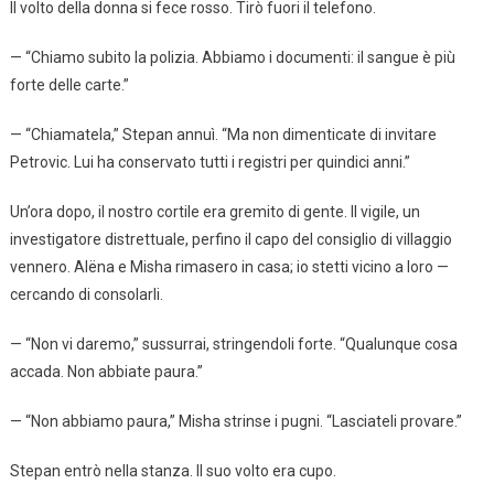
Il volto della donna si fece rosso. Tirò fuori il telefono.
— “Chiamo subito la polizia. Abbiamo i documenti: il sangue è più
forte delle carte.”
— “Chiamatela,” Stepan annuì. “Ma non dimenticate di invitare
Petrovic. Lui ha conservato tutti i registri per quindici anni.”
Un’ora dopo, il nostro cortile era gremito di gente. Il vigile, un
investigatore distrettuale, perfino il capo del consiglio di villaggio
vennero. Alëna e Misha rimasero in casa; io stetti vicino a loro —
cercando di consolarli.
— “Non vi daremo,” sussurrai, stringendoli forte. “Qualunque cosa
accada. Non abbiate paura.”
— “Non abbiamo paura,” Misha strinse i pugni. “Lasciateli provare.”
Stepan entrò nella stanza. Il suo volto era cupo.