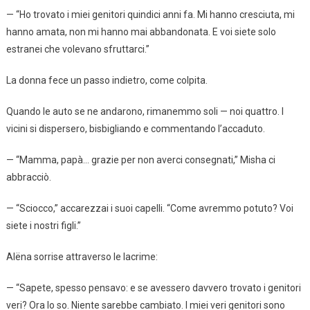
— “Ho trovato i miei genitori quindici anni fa. Mi hanno cresciuta, mi
hanno amata, non mi hanno mai abbandonata. E voi siete solo
estranei che volevano sfruttarci.”
La donna fece un passo indietro, come colpita.
Quando le auto se ne andarono, rimanemmo soli — noi quattro. I
vicini si dispersero, bisbigliando e commentando l’accaduto.
— “Mamma, papà… grazie per non averci consegnati,” Misha ci
abbracciò.
— “Sciocco,” accarezzai i suoi capelli. “Come avremmo potuto? Voi
siete i nostri figli.”
Alëna sorrise attraverso le lacrime:
— “Sapete, spesso pensavo: e se avessero davvero trovato i genitori
veri? Ora lo so. Niente sarebbe cambiato. I miei veri genitori sono