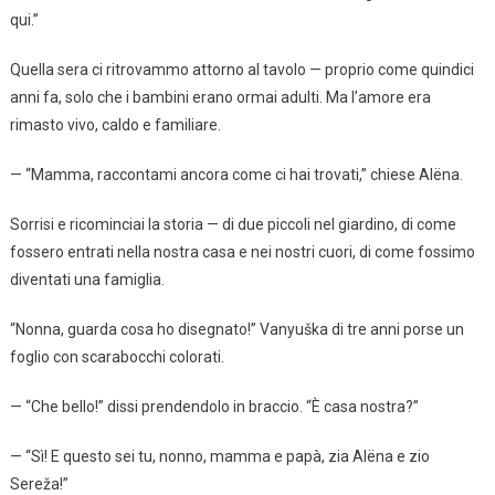
qui.”
Quella sera ci ritrovammo attorno al tavolo — proprio come quindici
anni fa, solo che i bambini erano ormai adulti. Ma l’amore era
rimasto vivo, caldo e familiare.
— “Mamma, raccontami ancora come ci hai trovati,” chiese Alëna.
Sorrisi e ricominciai la storia — di due piccoli nel giardino, di come
fossero entrati nella nostra casa e nei nostri cuori, di come fossimo
diventati una famiglia.
“Nonna, guarda cosa ho disegnato!” Vanyuška di tre anni porse un
foglio con scarabocchi colorati.
— “Che bello!” dissi prendendolo in braccio. “È casa nostra?”
— “Sì! E questo sei tu, nonno, mamma e papà, zia Alëna e zio
Sereža!”