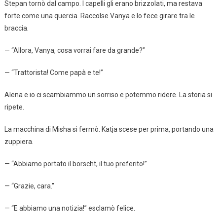
Stepan tornò dal campo. I capelli gli erano brizzolati, ma restava
forte come una quercia. Raccolse Vanya e lo fece girare tra le
braccia.
— “Allora, Vanya, cosa vorrai fare da grande?”
— “Trattorista! Come papà e te!”
Alëna e io ci scambiammo un sorriso e potemmo ridere. La storia si
ripete.
La macchina di Misha si fermò. Katja scese per prima, portando una
zuppiera.
— “Abbiamo portato il borscht, il tuo preferito!”
— “Grazie, cara.”
— “E abbiamo una notizia!” esclamò felice.