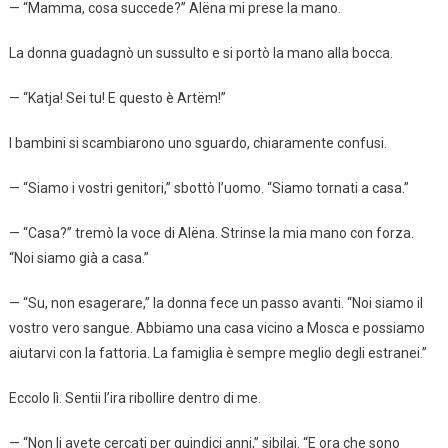
— “Mamma, cosa succede?” Alëna mi prese la mano.
La donna guadagnò un sussulto e si portò la mano alla bocca.
— “Katja! Sei tu! E questo è Artëm!”
I bambini si scambiarono uno sguardo, chiaramente confusi.
— “Siamo i vostri genitori,” sbottò l’uomo. “Siamo tornati a casa.”
— “Casa?” tremò la voce di Alëna. Strinse la mia mano con forza.
“Noi siamo già a casa.”
— “Su, non esagerare,” la donna fece un passo avanti. “Noi siamo il
vostro vero sangue. Abbiamo una casa vicino a Mosca e possiamo
aiutarvi con la fattoria. La famiglia è sempre meglio degli estranei.”
Eccolo lì. Sentii l’ira ribollire dentro di me.
— “Non li avete cercati per quindici anni,” sibilai. “E ora che sono