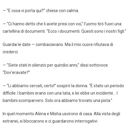
— “E cosa vi porta qui?” chiese con calma.
— “Ci hanno detto che li avete presi con voi,” l’uomo tirò fuori una
cartellina di documenti. “Ecco i documenti. Questi sono i nostri figli.”
Guardai le date — combaciavano. Ma il mio cuore rifiutava di
crederci.
— “Siete stati in silenzio per quindici anni,” dissi sottovoce.
“Dov’eravate?”
— “Li abbiamo cercati, certo!” sospirò la donna. “È stato un periodo
difficile. I bambini erano con una tata, e lei ebbe un incidente… I
bambini scomparvero. Solo ora abbiamo trovato una pista.”
In quel momento Alëna e Misha uscirono di casa. Alla vista degli
estranei, si bloccarono e ci guardarono interrogativi.