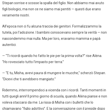
Stepan sorrise e scosse la spalla del figlio. Non abbiamo mai avuto
figli biologici, ma non ce ne siamo mai pentiti — questi due erano
veramente nostri.
All’epoca non ci fu alcuna traccia dei genitori. Formalizzammo la
tutela, poi l’adozione. I bambini conoscevano sempre la verità — non
nascondemmo mai nulla. Ma per loro, eravamo mamma e papà
autentici.
— “Ti ricordi quando ho fatto le pie per la prima volta?” rise Alëna.
“Ho rovesciato tutto l’impasto per terra.”
— “E tu, Misha, avevi paura di mungere le mucche,” scherzò Stepan.
“Dicevi che ti avrebbero mangiato.”
Ridemmo, interrompendoci a vicenda con i ricordi. Tanti momenti in
tutti quegli anni! Il primo giorno di scuola, quando Alëna pianse e non
voleva staccarsi da me. La rissa di Misha con i bulletti che lo
chiamavano “figlio adottivo”. E la conversazione con il preside dopo