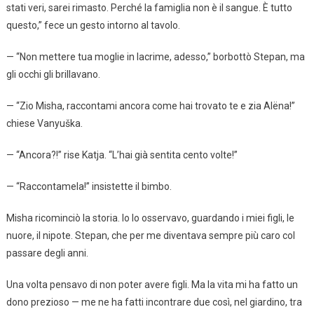
stati veri, sarei rimasto. Perché la famiglia non è il sangue. È tutto
questo,” fece un gesto intorno al tavolo.
— “Non mettere tua moglie in lacrime, adesso,” borbottò Stepan, ma
gli occhi gli brillavano.
— “Zio Misha, raccontami ancora come hai trovato te e zia Alëna!”
chiese Vanyuška.
— “Ancora?!” rise Katja. “L’hai già sentita cento volte!”
— “Raccontamela!” insistette il bimbo.
Misha ricominciò la storia. Io lo osservavo, guardando i miei figli, le
nuore, il nipote. Stepan, che per me diventava sempre più caro col
passare degli anni.
Una volta pensavo di non poter avere figli. Ma la vita mi ha fatto un
dono prezioso — me ne ha fatti incontrare due così, nel giardino, tra