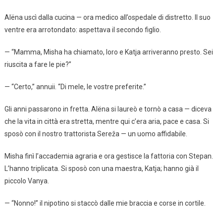
Alëna uscì dalla cucina — ora medico all’ospedale di distretto. Il suo
ventre era arrotondato: aspettava il secondo figlio.
— “Mamma, Misha ha chiamato, loro e Katja arriveranno presto. Sei
riuscita a fare le pie?”
— “Certo,” annuii. “Di mele, le vostre preferite.”
Gli anni passarono in fretta. Alëna si laureò e tornò a casa — diceva
che la vita in città era stretta, mentre qui c’era aria, pace e casa. Si
sposò con il nostro trattorista Sereža — un uomo affidabile.
Misha finì l’accademia agraria e ora gestisce la fattoria con Stepan.
L’hanno triplicata. Si sposò con una maestra, Katja; hanno già il
piccolo Vanya.
— “Nonno!” il nipotino si staccò dalle mie braccia e corse in cortile.