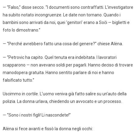
— “Falso,” disse secco. “I documenti sono contraffatti. L’investigatore
ha subito notato incongruenze. Le date non tornano. Quando i
bambini sono arrivati da noi, quei ‘genitori’ erano a Soči — biglietti e
foto lo dimostrano.”
— “Perché avrebbero fatto una cosa del genere?” chiese Alëna.
— “Petrovic ha capito. Quel tenuta era indebitata. I lavoratori
scapparono — non avevano soldi per pagarli. Hanno deciso di trovare
manodopera gratuita. Hanno sentito parlare di noi e hanno
falsificato tutto.”
Uscimmo in cortile. L’uomo veniva già fatto salire su un’auto della
polizia. La donna urlava, chiedendo un avvocato e un processo.
— “Sono i nostri figli! Li nascondete!”
Alëna si fece avanti e fissò la donna negli occhi: