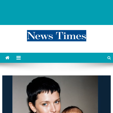
news 76 times
Контент души