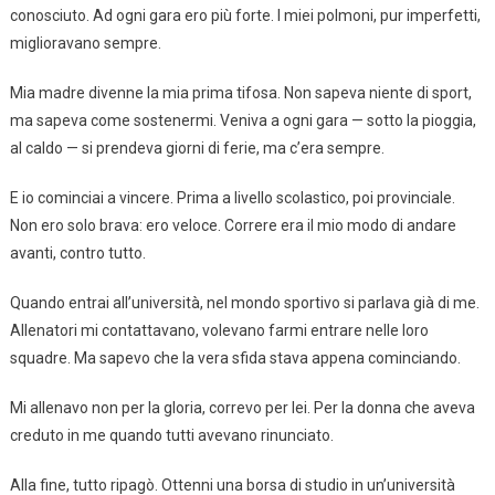
conosciuto. Ad ogni gara ero più forte. I miei polmoni, pur imperfetti,
miglioravano sempre.
Mia madre divenne la mia prima tifosa. Non sapeva niente di sport,
ma sapeva come sostenermi. Veniva a ogni gara — sotto la pioggia,
al caldo — si prendeva giorni di ferie, ma c’era sempre.
E io cominciai a vincere. Prima a livello scolastico, poi provinciale.
Non ero solo brava: ero veloce. Correre era il mio modo di andare
avanti, contro tutto.
Quando entrai all’università, nel mondo sportivo si parlava già di me.
Allenatori mi contattavano, volevano farmi entrare nelle loro
squadre. Ma sapevo che la vera sfida stava appena cominciando.
Mi allenavo non per la gloria, correvo per lei. Per la donna che aveva
creduto in me quando tutti avevano rinunciato.
Alla fine, tutto ripagò. Ottenni una borsa di studio in un’università