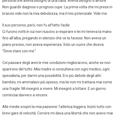
persona che aveva bisogno di una casa. Aveva bisogno d’amore.
Non guardò diagnosi o prognosi cupe. La prima volta che mi prese in
braccio vide non la mia debolezza, ma il mio potenziale. Vide me.
Il suo percorso, però, non fu affatto facile.
Ci furono notti in cui non riuscivo a respirare e lei mi teneva la mano
fino all’alba, pregando in silenzio che ce la facessi. Non aveva un
piano preciso, non aveva esperienza. Solo un cuore che diceva:
“Deve stare con me.”
Col passare degli anni le mie condizioni migliorarono, anche se non
sparirono del tutto. Mia madre si consultava con ogni medico, ogni
specialista, per darmi una possibilità. Ero più debole degli altri
bambini, mi ammalavo più spesso, ma lei non mi trattava mai come
una fragile. Mi insegnò a vivere. Mi insegnò a lottare. E un giorno
cominciai davvero a vincere.
Alle medie scoprii la mia passione: l’atletica leggera. Iniziò tutto con
brevi gare di velocità. Correre mi dava una libertà che non avevo mai