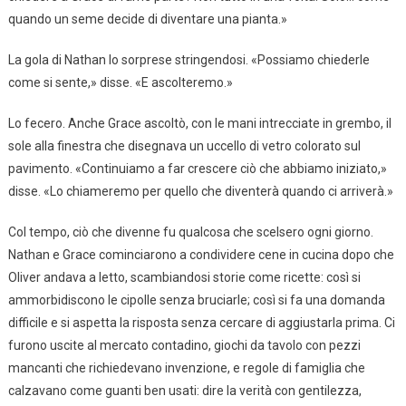
quando un seme decide di diventare una pianta.»
La gola di Nathan lo sorprese stringendosi. «Possiamo chiederle
come si sente,» disse. «E ascolteremo.»
Lo fecero. Anche Grace ascoltò, con le mani intrecciate in grembo, il
sole alla finestra che disegnava un uccello di vetro colorato sul
pavimento. «Continuiamo a far crescere ciò che abbiamo iniziato,»
disse. «Lo chiameremo per quello che diventerà quando ci arriverà.»
Col tempo, ciò che divenne fu qualcosa che scelsero ogni giorno.
Nathan e Grace cominciarono a condividere cene in cucina dopo che
Oliver andava a letto, scambiandosi storie come ricette: così si
ammorbidiscono le cipolle senza bruciarle; così si fa una domanda
difficile e si aspetta la risposta senza cercare di aggiustarla prima. Ci
furono uscite al mercato contadino, giochi da tavolo con pezzi
mancanti che richiedevano invenzione, e regole di famiglia che
calzavano come guanti ben usati: dire la verità con gentilezza,