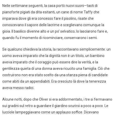
Nelle settimane seguenti, la casa portò nuovi suoni—tasti di
pianoforte pigiati da dita esitanti, un cane di nome Taffy che
imparava dove gli era concesso fare il pisolino, risate che
conoscevano il sapore delle lacrime e sceglievano comunque la
gioia. Il basilico divenne alto e un po’ selvatico; lo lasciarono fare e,
quando fu il momento di ricominciare, conservarono i semi.
Se qualcuno chiedeva la storia, la raccontavano semplicemente: un
uomo aveva imparato che la dignità non è un titolo, un bambino
aveva imparato che il coraggio può essere dire la verità, e la
gentilezza quieta di una donna aveva ricucito una famiglia. Ciò che
costruirono non era stato scelto da una stanza piena di candidate
come abiti da un appendiabiti. Era cresciuto là dove la tenerezza
aveva messo radici.
Alcune notti, dopo che Oliver si era addormentato, i tre si fermavano
sui gradini sul retro a guardare il giardino scurirsi a poco a poco. Le
lucciole lampeggiavano come un applauso soffice. Dicevano