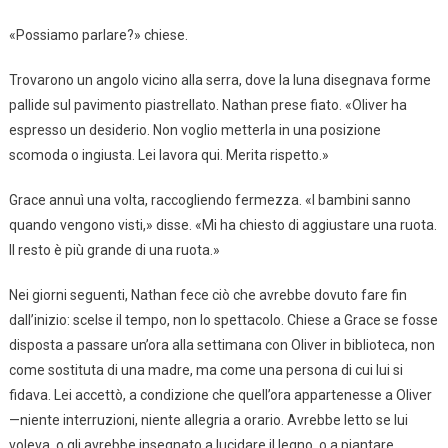
«Possiamo parlare?» chiese.
Trovarono un angolo vicino alla serra, dove la luna disegnava forme
pallide sul pavimento piastrellato. Nathan prese fiato. «Oliver ha
espresso un desiderio. Non voglio metterla in una posizione
scomoda o ingiusta. Lei lavora qui. Merita rispetto.»
Grace annuì una volta, raccogliendo fermezza. «I bambini sanno
quando vengono visti,» disse. «Mi ha chiesto di aggiustare una ruota.
Il resto è più grande di una ruota.»
Nei giorni seguenti, Nathan fece ciò che avrebbe dovuto fare fin
dall’inizio: scelse il tempo, non lo spettacolo. Chiese a Grace se fosse
disposta a passare un’ora alla settimana con Oliver in biblioteca, non
come sostituta di una madre, ma come una persona di cui lui si
fidava. Lei accettò, a condizione che quell’ora appartenesse a Oliver
—niente interruzioni, niente allegria a orario. Avrebbe letto se lui
voleva, o gli avrebbe insegnato a lucidare il legno, o a piantare