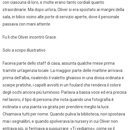
con ciascuna di loro, e molte erano tanto cordiali quanto
straordinarie. Ma dopo un’ora, Oliver si era spostato ai margini della
sala, in bilico vicino alle porte di servizio aperte, dove il personale
passava con mani attente.
Fu lì che Oliver incontrò Grace.
Solo a scopo illustrativo
Faceva parte dello staff di casa, assunta qualche mese prima
tramite un’agenzia locale. La maggior parte delle mattine arrivava
prima dell’alba, risalendo il vialetto ghiaioso in una divisa ordinata e
scarpe pratiche, i capelli avvolti in un foulard che rendeva il colore
degli occhi ancora più luminoso. Parlava a bassa voce ed era precisa
nel lavoro, il tipo di persona che nota quando una fotografia è
inclinata o una pianta va girata per prendere meglio la luce.
Chiamava tutti per nome. Quando puliva la biblioteca, non spostava
mai i segnalibri, e quando spolverava la nursery in cui Oliver non
entrava più, si fermava a sussurrare: «Ti vediamo», come se il