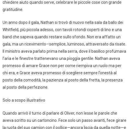
chiedere aiuto quando serve, celebrare le piccole cose con grande
gratitudine.
Un anno dopo il gala, Nathan si trovò di nuovo nella sala da ballo dei
Whitfield, più piccola adesso, con tavoli rotondi coperti di lino e una
band che sapeva quando restare sullo sfondo. Non era affatto un
gala, ma un ricevimento—semplice, luminoso, attraversato da risate.
Il ministro aveva parlato prima nella serra, dove il basilico profumava
l’aria e le finestre trattenevano una pioggia gentile. Nathan aveva
promesso di amare Grace non per come riempiva un ruolo ma per
chi era, e Grace aveva promesso di scegliere sempre l’onestà al
posto della comodità, la pazienza al posto della fretta, la presenza
al posto della perfezione.
Solo a scopo illustrativo
Quando arrivò il turno di parlare di Oliver, non lesse le parole che
aveva scritto su un cartoncino. Fece solo un passo avanti, fece girare
la ruota del suo camion con il pollice—ancora liscia da quella notte—e