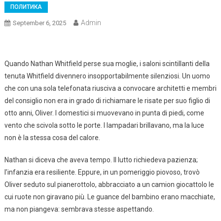
ПОЛИТИКА
Admin
September 6, 2025
Quando Nathan Whitfield perse sua moglie, i saloni scintillanti della
tenuta Whitfield divennero insopportabilmente silenziosi. Un uomo
che con una sola telefonata riusciva a convocare architetti e membri
del consiglio non era in grado di richiamare le risate per suo figlio di
otto anni, Oliver. I domestici si muovevano in punta di piedi, come
vento che scivola sotto le porte. I lampadari brillavano, ma la luce
non è la stessa cosa del calore.
Nathan si diceva che aveva tempo. Il lutto richiedeva pazienza;
l’infanzia era resiliente. Eppure, in un pomeriggio piovoso, trovò
Oliver seduto sul pianerottolo, abbracciato a un camion giocattolo le
cui ruote non giravano più. Le guance del bambino erano macchiate,
ma non piangeva: sembrava stesse aspettando.