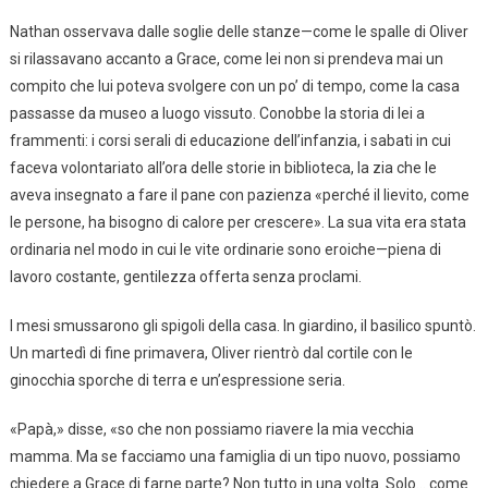
Nathan osservava dalle soglie delle stanze—come le spalle di Oliver
si rilassavano accanto a Grace, come lei non si prendeva mai un
compito che lui poteva svolgere con un po’ di tempo, come la casa
passasse da museo a luogo vissuto. Conobbe la storia di lei a
frammenti: i corsi serali di educazione dell’infanzia, i sabati in cui
faceva volontariato all’ora delle storie in biblioteca, la zia che le
aveva insegnato a fare il pane con pazienza «perché il lievito, come
le persone, ha bisogno di calore per crescere». La sua vita era stata
ordinaria nel modo in cui le vite ordinarie sono eroiche—piena di
lavoro costante, gentilezza offerta senza proclami.
I mesi smussarono gli spigoli della casa. In giardino, il basilico spuntò.
Un martedì di fine primavera, Oliver rientrò dal cortile con le
ginocchia sporche di terra e un’espressione seria.
«Papà,» disse, «so che non possiamo riavere la mia vecchia
mamma. Ma se facciamo una famiglia di un tipo nuovo, possiamo
chiedere a Grace di farne parte? Non tutto in una volta. Solo… come