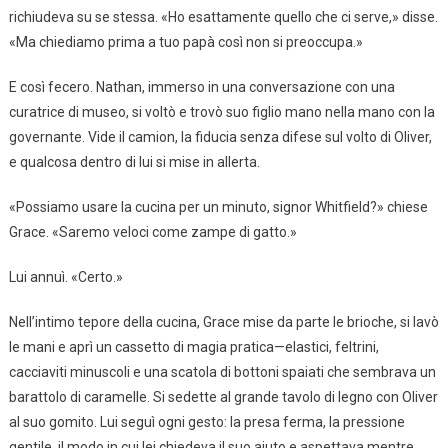
richiudeva su se stessa. «Ho esattamente quello che ci serve,» disse.
«Ma chiediamo prima a tuo papà così non si preoccupa.»
E così fecero. Nathan, immerso in una conversazione con una
curatrice di museo, si voltò e trovò suo figlio mano nella mano con la
governante. Vide il camion, la fiducia senza difese sul volto di Oliver,
e qualcosa dentro di lui si mise in allerta.
«Possiamo usare la cucina per un minuto, signor Whitfield?» chiese
Grace. «Saremo veloci come zampe di gatto.»
Lui annuì. «Certo.»
Nell’intimo tepore della cucina, Grace mise da parte le brioche, si lavò
le mani e aprì un cassetto di magia pratica—elastici, feltrini,
cacciaviti minuscoli e una scatola di bottoni spaiati che sembrava un
barattolo di caramelle. Si sedette al grande tavolo di legno con Oliver
al suo gomito. Lui seguì ogni gesto: la presa ferma, la pressione
gentile, il modo in cui lei chiedeva il suo aiuto e aspettava mentre