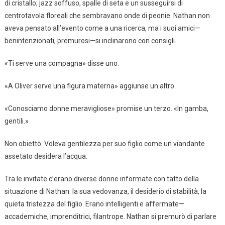
di cristallo, jazz soffuso, spalle di seta e un susseguirsi di
centrotavola floreali che sembravano onde di peonie. Nathan non
aveva pensato all’evento come a una ricerca, ma i suoi amici—
benintenzionati, premurosi—si inclinarono con consigli.
«Ti serve una compagna» disse uno.
«A Oliver serve una figura materna» aggiunse un altro.
«Conosciamo donne meravigliose» promise un terzo. «In gamba,
gentili.»
Non obiettò. Voleva gentilezza per suo figlio come un viandante
assetato desidera l’acqua.
Tra le invitate c’erano diverse donne informate con tatto della
situazione di Nathan: la sua vedovanza, il desiderio di stabilità, la
quieta tristezza del figlio. Erano intelligenti e affermate—
accademiche, imprenditrici, filantrope. Nathan si premurò di parlare