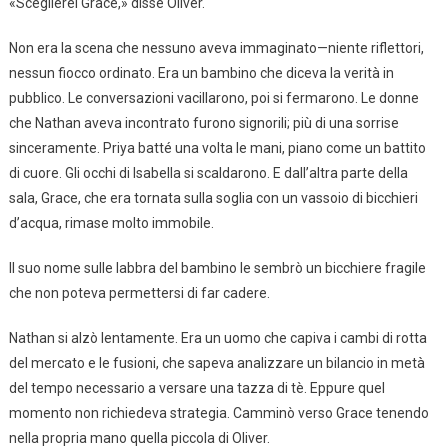
«Sceglierei Grace,» disse Oliver.
Non era la scena che nessuno aveva immaginato—niente riflettori,
nessun fiocco ordinato. Era un bambino che diceva la verità in
pubblico. Le conversazioni vacillarono, poi si fermarono. Le donne
che Nathan aveva incontrato furono signorili; più di una sorrise
sinceramente. Priya batté una volta le mani, piano come un battito
di cuore. Gli occhi di Isabella si scaldarono. E dall’altra parte della
sala, Grace, che era tornata sulla soglia con un vassoio di bicchieri
d’acqua, rimase molto immobile.
Il suo nome sulle labbra del bambino le sembrò un bicchiere fragile
che non poteva permettersi di far cadere.
Nathan si alzò lentamente. Era un uomo che capiva i cambi di rotta
del mercato e le fusioni, che sapeva analizzare un bilancio in metà
del tempo necessario a versare una tazza di tè. Eppure quel
momento non richiedeva strategia. Camminò verso Grace tenendo
nella propria mano quella piccola di Oliver.