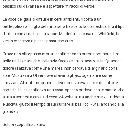
basilico sul davanzale e aspettare miracoli di verde.
La voce del gala si diffuse in certi ambienti, ridotta a un
pettegolezzo: il figlio del milionario ha scelto la domestica. Era il tipo
di titolo che ama le scorciatoie. Ma dentro la casa dei Whitfield, la
verità cresceva a piccoli passi, con cura.
Grace non oltrepassò mai un confine senza prima nominarlo. Era
abile nel lasciare che il silenzio facesse il suo lavoro utile. Quando il
dolore si alzava come una marea, non cercava di arginarlo con il
sole. Mostrava a Oliver dove stavano gli asciugamani e come
strizzarli. Al mattino, quando Oliver non voleva uscire da sotto le
coperte, lei gli confidava una cosa: spesso parlava con le piante. «Le
aiuta a sentirsi a casa,» diceva. «A volte aiuta anche me.» Lui rideva
e usciva, giusto il tempo di sussurrare al basilico: «Stai andando alla
grande.»
Solo a scopo illustrativo