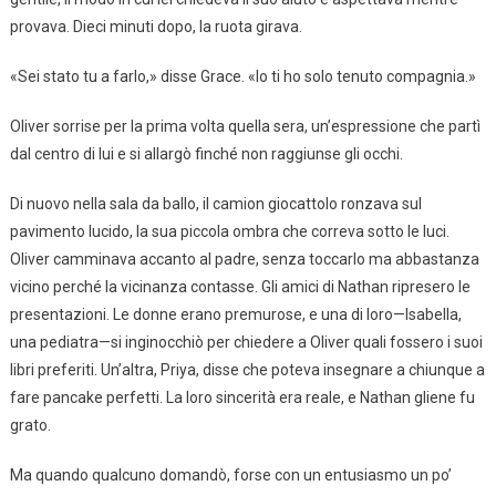
provava. Dieci minuti dopo, la ruota girava.
«Sei stato tu a farlo,» disse Grace. «Io ti ho solo tenuto compagnia.»
Oliver sorrise per la prima volta quella sera, un’espressione che partì
dal centro di lui e si allargò finché non raggiunse gli occhi.
Di nuovo nella sala da ballo, il camion giocattolo ronzava sul
pavimento lucido, la sua piccola ombra che correva sotto le luci.
Oliver camminava accanto al padre, senza toccarlo ma abbastanza
vicino perché la vicinanza contasse. Gli amici di Nathan ripresero le
presentazioni. Le donne erano premurose, e una di loro—Isabella,
una pediatra—si inginocchiò per chiedere a Oliver quali fossero i suoi
libri preferiti. Un’altra, Priya, disse che poteva insegnare a chiunque a
fare pancake perfetti. La loro sincerità era reale, e Nathan gliene fu
grato.
Ma quando qualcuno domandò, forse con un entusiasmo un po’