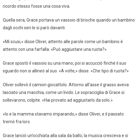
ricordo stesso fosse una cosa viva.
Quella sera, Grace portava un vassoio di brioche quando un bambino
dagli occhi seri le si parò davanti.
«Mi scusi,» disse Oliver, attento alle parole come un bambino è
attento con una farfalla. «Può aggiustare una ruota?»
Grace spostò il vassoio su una mano, poi si accucciò finché il suo
sguardo non si allineò al suo. «A volte,» disse. «Che tipo di ruota?»
Oliver sollevò il camion giocattolo. Attorno all’asse il grasso aveva
lasciato una macchia, come un livido. Le sopracciglia di Grace si
sollevarono, colpite. «Hai provato ad aggiustarlo da solo.»
«Io e la mamma stavamo imparando,» disse Oliver, e il passato
tremò fra loro.
Grace lanciò un’occhiata alla sala da ballo; la musica cresceva e si