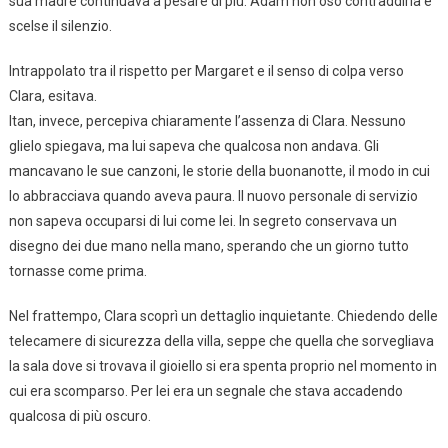
sua madre continuava a pesare di più. Adam non osò contraddirla e
scelse il silenzio.
Intrappolato tra il rispetto per Margaret e il senso di colpa verso
Clara, esitava.
Itan, invece, percepiva chiaramente l’assenza di Clara. Nessuno
glielo spiegava, ma lui sapeva che qualcosa non andava. Gli
mancavano le sue canzoni, le storie della buonanotte, il modo in cui
lo abbracciava quando aveva paura. Il nuovo personale di servizio
non sapeva occuparsi di lui come lei. In segreto conservava un
disegno dei due mano nella mano, sperando che un giorno tutto
tornasse come prima.
Nel frattempo, Clara scoprì un dettaglio inquietante. Chiedendo delle
telecamere di sicurezza della villa, seppe che quella che sorvegliava
la sala dove si trovava il gioiello si era spenta proprio nel momento in
cui era scomparso. Per lei era un segnale che stava accadendo
qualcosa di più oscuro.