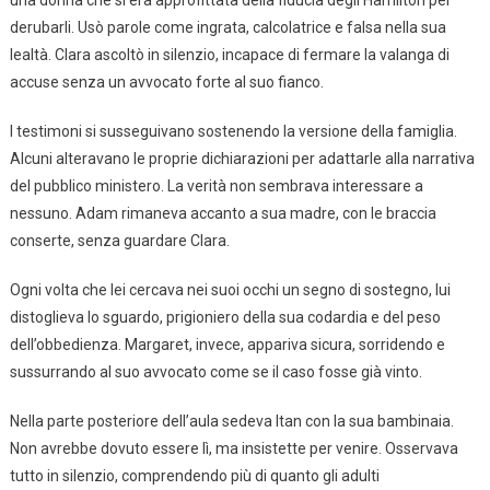
una donna che si era approfittata della fiducia degli Hamilton per
derubarli. Usò parole come ingrata, calcolatrice e falsa nella sua
lealtà. Clara ascoltò in silenzio, incapace di fermare la valanga di
accuse senza un avvocato forte al suo fianco.
I testimoni si susseguivano sostenendo la versione della famiglia.
Alcuni alteravano le proprie dichiarazioni per adattarle alla narrativa
del pubblico ministero. La verità non sembrava interessare a
nessuno. Adam rimaneva accanto a sua madre, con le braccia
conserte, senza guardare Clara.
Ogni volta che lei cercava nei suoi occhi un segno di sostegno, lui
distoglieva lo sguardo, prigioniero della sua codardia e del peso
dell’obbedienza. Margaret, invece, appariva sicura, sorridendo e
sussurrando al suo avvocato come se il caso fosse già vinto.
Nella parte posteriore dell’aula sedeva Itan con la sua bambinaia.
Non avrebbe dovuto essere lì, ma insistette per venire. Osservava
tutto in silenzio, comprendendo più di quanto gli adulti