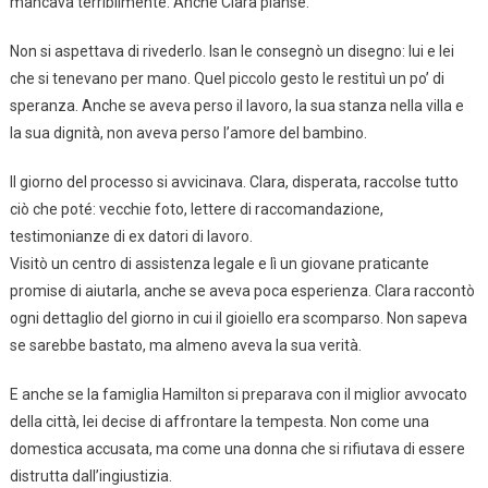
mancava terribilmente. Anche Clara pianse.
Non si aspettava di rivederlo. Isan le consegnò un disegno: lui e lei
che si tenevano per mano. Quel piccolo gesto le restituì un po’ di
speranza. Anche se aveva perso il lavoro, la sua stanza nella villa e
la sua dignità, non aveva perso l’amore del bambino.
Il giorno del processo si avvicinava. Clara, disperata, raccolse tutto
ciò che poté: vecchie foto, lettere di raccomandazione,
testimonianze di ex datori di lavoro.
Visitò un centro di assistenza legale e lì un giovane praticante
promise di aiutarla, anche se aveva poca esperienza. Clara raccontò
ogni dettaglio del giorno in cui il gioiello era scomparso. Non sapeva
se sarebbe bastato, ma almeno aveva la sua verità.
E anche se la famiglia Hamilton si preparava con il miglior avvocato
della città, lei decise di affrontare la tempesta. Non come una
domestica accusata, ma come una donna che si rifiutava di essere
distrutta dall’ingiustizia.