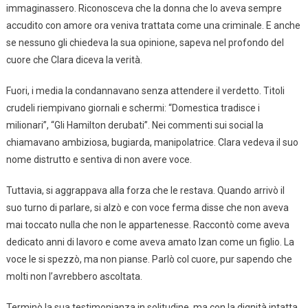
immaginassero. Riconosceva che la donna che lo aveva sempre
accudito con amore ora veniva trattata come una criminale. E anche
se nessuno gli chiedeva la sua opinione, sapeva nel profondo del
cuore che Clara diceva la verità.
Fuori, i media la condannavano senza attendere il verdetto. Titoli
crudeli riempivano giornali e schermi: “Domestica tradisce i
milionari”, “Gli Hamilton derubati”. Nei commenti sui social la
chiamavano ambiziosa, bugiarda, manipolatrice. Clara vedeva il suo
nome distrutto e sentiva di non avere voce.
Tuttavia, si aggrappava alla forza che le restava. Quando arrivò il
suo turno di parlare, si alzò e con voce ferma disse che non aveva
mai toccato nulla che non le appartenesse. Raccontò come aveva
dedicato anni di lavoro e come aveva amato Izan come un figlio. La
voce le si spezzò, ma non pianse. Parlò col cuore, pur sapendo che
molti non l’avrebbero ascoltata.
Terminò la sua testimonianza in solitudine, ma con la dignità intatta.