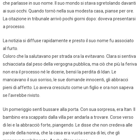
che parlasse in suo nome. Il suo mondo si stava sgretolando davanti
ai suoi occhi. Quando tornò nella sua modesta casa, pianse per ore.
La citazione in tribunale arrivò pochi giorni dopo: doveva presentarsi
a processo.
La notizia si diffuse rapidamente e presto il suo nome fu associato
al furto.
Coloro che la salutavano per strada ora la evitavano. Clara si sentiva
schiacciata dal peso della vergogna pubblica, ma ciò che più la feriva
non era il processo né le dicerie, bensì la perdita di Idan. Le
mancavano il suo sorriso, le sue domande innocenti, gli abbracci
pieni di affetto. Lo aveva cresciuto come un figlio e ora non sapeva
se l’avrebbe rivisto.
Un pomeriggio sentì bussare alla porta. Con sua sorpresa, era Itan. Il
bambino era scappato dalla villa per andarla a trovare. Corse verso
di lei e la abbracciò forte, piangendo. Le disse che non credeva alle
parole della nonna, che la casa era vuota senza di lei, che gli