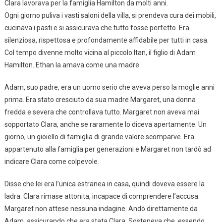
Clara lavorava per la famiglia Hamilton da molti anni.
Ogni giorno puliva i vasti saloni della villa, si prendeva cura dei mobili,
cucinava i pasti e si assicurava che tutto fosse perfetto. Era
silenziosa, rispettosa e profondamente affidabile per tutti in casa.
Col tempo divenne molto vicina al piccolo Itan, il figlio di Adam
Hamilton. Ethan la amava come una madre.
Adam, suo padre, era un uomo serio che aveva perso la moglie anni
prima. Era stato cresciuto da sua madre Margaret, una donna
fredda e severa che controllava tutto. Margaret non aveva mai
sopportato Clara, anche se raramente lo diceva apertamente. Un
giorno, un gioiello di famiglia di grande valore scomparve. Era
appartenuto alla famiglia per generazioni e Margaret non tardò ad
indicare Clara come colpevole.
Disse che lei era l’unica estranea in casa, quindi doveva essere la
ladra. Clara rimase attonita, incapace di comprendere l’accusa.
Margaret non attese nessuna indagine. Andò direttamente da
Adam, assicurando che era stata Clara. Sosteneva che, essendo