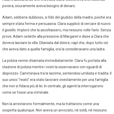
povera, sicuramente aveva bisogno di denaro.
Adam, sebbene dubbioso, si fidò del giudizio della madre, poiché era
sempre stata ferma e persuasiva. Clara supplicò di cercare di nuovo
il gioiello. Implorò che la ascoltassero, ma nessuno volle farlo. Senza
prove, Adam cedette alla pressione di Margaret e disse a Clara che
doveva lasciare la villa. Dilaniata dal dolore, capì che, dopo tutto ciò
che aveva dato a quella famiglia, ora la consideravano una ladra.
La polizia venne chiamata immediatamente. Clara fu portata alla
stazione di polizia mentre i vicini la osservavano con sguardi di
disprezzo. Camminava tra le lacrime, sentendosi umiliata e tradita. Il
suo unico “reato” era stato lavorare onestamente per una famiglia
che non si fidava più di lei. In centrale, gli agenti la interrogarono
come se fosse una criminale.
Non la arrestarono formalmente, ma la trattarono come una
sospetta qualunque. Non aveva un avvocato, né soldi, né nessuno