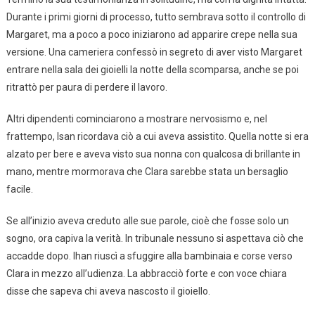
Durante i primi giorni di processo, tutto sembrava sotto il controllo di
Margaret, ma a poco a poco iniziarono ad apparire crepe nella sua
versione. Una cameriera confessò in segreto di aver visto Margaret
entrare nella sala dei gioielli la notte della scomparsa, anche se poi
ritrattò per paura di perdere il lavoro.
Altri dipendenti cominciarono a mostrare nervosismo e, nel
frattempo, Isan ricordava ciò a cui aveva assistito. Quella notte si era
alzato per bere e aveva visto sua nonna con qualcosa di brillante in
mano, mentre mormorava che Clara sarebbe stata un bersaglio
facile.
Se all’inizio aveva creduto alle sue parole, cioè che fosse solo un
sogno, ora capiva la verità. In tribunale nessuno si aspettava ciò che
accadde dopo. Ihan riuscì a sfuggire alla bambinaia e corse verso
Clara in mezzo all’udienza. La abbracciò forte e con voce chiara
disse che sapeva chi aveva nascosto il gioiello.