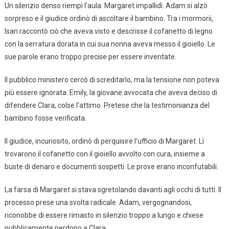
Un silenzio denso riempì l’aula. Margaret impallidì. Adam si alzò
sorpreso e il giudice ordinò di ascoltare il bambino. Tra i mormorii,
Isan raccontò ciò che aveva visto e descrisse il cofanetto di legno
con la serratura dorata in cui sua nonna aveva messo il gioiello. Le
sue parole erano troppo precise per essere inventate.
Il pubblico ministero cercò di screditarlo, ma la tensione non poteva
più essere ignorata. Emily, la giovane avvocata che aveva deciso di
difendere Clara, colse l’attimo. Pretese che la testimonianza del
bambino fosse verificata.
Il giudice, incuriosito, ordinò di perquisire l’ufficio di Margaret. Lì
trovarono il cofanetto con il gioiello avvolto con cura, insieme a
buste di denaro e documenti sospetti. Le prove erano inconfutabili.
La farsa di Margaret si stava sgretolando davanti agli occhi di tutti. Il
processo prese una svolta radicale. Adam, vergognandosi,
riconobbe di essere rimasto in silenzio troppo a lungo e chiese
pubblicamente perdono a Clara.