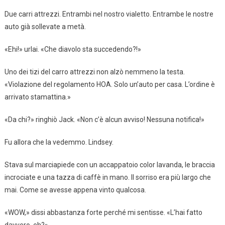
Due carri attrezzi. Entrambi nel nostro vialetto. Entrambe le nostre
auto già sollevate a metà.
«Ehi!» urlai. «Che diavolo sta succedendo?!»
Uno dei tizi del carro attrezzi non alzò nemmeno la testa.
«Violazione del regolamento HOA. Solo un’auto per casa. L’ordine è
arrivato stamattina.»
«Da chi?» ringhiò Jack. «Non c’è alcun avviso! Nessuna notifica!»
Fu allora che la vedemmo. Lindsey.
Stava sul marciapiede con un accappatoio color lavanda, le braccia
incrociate e una tazza di caffè in mano. Il sorriso era più largo che
mai. Come se avesse appena vinto qualcosa.
«WOW,» dissi abbastanza forte perché mi sentisse. «L’hai fatto