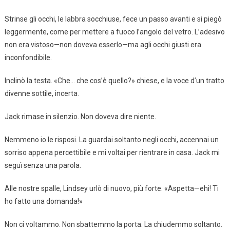
Strinse gli occhi, le labbra socchiuse, fece un passo avanti e si piegò
leggermente, come per mettere a fuoco l’angolo del vetro. L’adesivo
non era vistoso—non doveva esserlo—ma agli occhi giusti era
inconfondibile.
Inclinò la testa. «Che… che cos’è quello?» chiese, e la voce d’un tratto
divenne sottile, incerta.
Jack rimase in silenzio. Non doveva dire niente.
Nemmeno io le risposi. La guardai soltanto negli occhi, accennai un
sorriso appena percettibile e mi voltai per rientrare in casa. Jack mi
seguì senza una parola.
Alle nostre spalle, Lindsey urlò di nuovo, più forte. «Aspetta—ehi! Ti
ho fatto una domanda!»
Non ci voltammo. Non sbattemmo la porta. La chiudemmo soltanto.