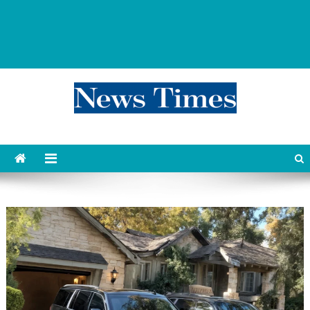
news 76 times
Контент души