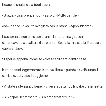
Neanche una briciola fuori posto.
«Grazie,» dissi prendendo il vassoio. «Molto gentile.»
Jack le fece un saluto svogliato con la mano. «Apprezziamo.»
Il suo sorriso non si mosse di un millimetro, ma gli occhi
continuavano a scattare dietro di noi. Sopra la mia spalla. Poi sopra
quella di Jack.
Si sporse appena, come se volesse sbirciare dentro casa.
Io mi spostai leggermente, istintivo. Il suo sguardo scivolò lungo il
corridoio, poi verso il soggiorno.
«Vi state sistemando bene?» chiese, sbattendo le palpebre in fretta.
«Sì,» risposi lentamente. «Ci siamo trasferiti ieri.»