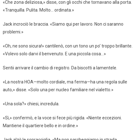
«Che zona deliziosa,» disse, con gli occhi che tornavano alla porta.
«Tranquilla. Pulita. Molto… ordinata.»
Jack incrociò le braccia. «Siamo qui per lavoro. Non ci saranno
problemi.»
«Oh, ne sono sicura!» cantilenò, con un tono un po’ troppo brillante.
«Volevo solo darvi il benvenuto. E una piccola cosa…»
Sentii arrivare il cambio di registro. Da biscotti a lamentele.
«La nostra HOA—molto cordiale, ma ferma—ha una regola sulle
auto,» disse. «Solo una per nucleo familiare nel vialetto.»
«Una sola?» chiesi, incredula.
«Sì,» confermò, e la voce si fece più rigida. «Niente eccezioni.
Mantiene il quartiere bello e in ordine.»
Jack alzò le sopracciglia. «Ma non parcheggiamo in strada.