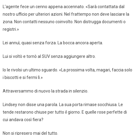
L’agente fece un cenno appena accennato. «Sarà contattata dal
nostro ufficio per ulteriori azioni. Nel frattempo non deve lasciare la
zona. Non contatti nessuno coinvolto. Non distrugga documenti o
registri.»
Lei annuì, quasi senza forza. La bocca ancora aperta.
Lui si voltò e tornò al SUV senza aggiungere altro.
Io le rivolsi un ultimo sguardo. «La prossima volta, magari, faccia solo
i biscotti e si fermi lì.»
Attraversammo di nuovo la strada in silenzio.
Lindsey non disse una parola. La sua porta rimase socchiusa. Le
tende restarono chiuse per tutto il giorno. E quelle rose perfette di
cui andava così fiera?
Non si ripresero mai del tutto.