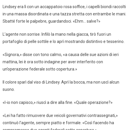
Lindsey era lì con un accappatoio rosa soffice, i capelli biondi raccolti
in una massa disordinata e una tazza stretta con entrambe le mani.
Sbatté forte le palpebre, guardandoci. «Ehm… salve?»
L’agente non sorrise. Infilò la mano nella giacca, tirò fuori un
portafoglio di pelle sottile e lo aprì mostrando distintivo e tesserino.
«Signora,» disse con tono calmo, «a causa delle sue azioni di ieri
mattina, lei è ora sotto indagine per aver interferito con
un’operazione federale sotto copertura.»
Il colore sparì dal viso di Lindsey. Aprì la bocca, ma non uscì alcun
suono.
«I-io non capisco,» riuscì a dire alla fine. «Quale operazione?»
«Lei ha fatto rimuovere due veicoli governativi contrassegnati,»
continuò l’agente, sempre piatto e formale. «Così facendo ha