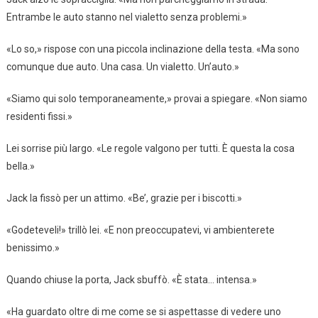
Entrambe le auto stanno nel vialetto senza problemi.»
«Lo so,» rispose con una piccola inclinazione della testa. «Ma sono
comunque due auto. Una casa. Un vialetto. Un’auto.»
«Siamo qui solo temporaneamente,» provai a spiegare. «Non siamo
residenti fissi.»
Lei sorrise più largo. «Le regole valgono per tutti. È questa la cosa
bella.»
Jack la fissò per un attimo. «Be’, grazie per i biscotti.»
«Godeteveli!» trillò lei. «E non preoccupatevi, vi ambienterete
benissimo.»
Quando chiuse la porta, Jack sbuffò. «È stata… intensa.»
«Ha guardato oltre di me come se si aspettasse di vedere uno