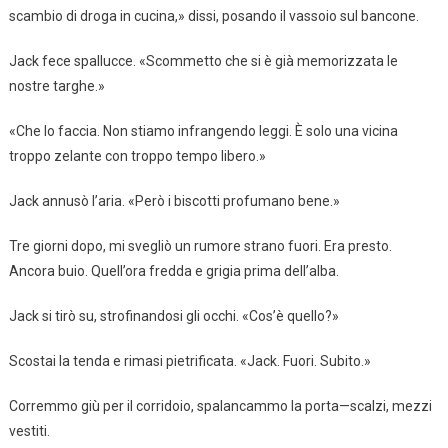
scambio di droga in cucina,» dissi, posando il vassoio sul bancone.
Jack fece spallucce. «Scommetto che si è già memorizzata le
nostre targhe.»
«Che lo faccia. Non stiamo infrangendo leggi. È solo una vicina
troppo zelante con troppo tempo libero.»
Jack annusò l’aria. «Però i biscotti profumano bene.»
Tre giorni dopo, mi svegliò un rumore strano fuori. Era presto.
Ancora buio. Quell’ora fredda e grigia prima dell’alba.
Jack si tirò su, strofinandosi gli occhi. «Cos’è quello?»
Scostai la tenda e rimasi pietrificata. «Jack. Fuori. Subito.»
Corremmo giù per il corridoio, spalancammo la porta—scalzi, mezzi
vestiti.