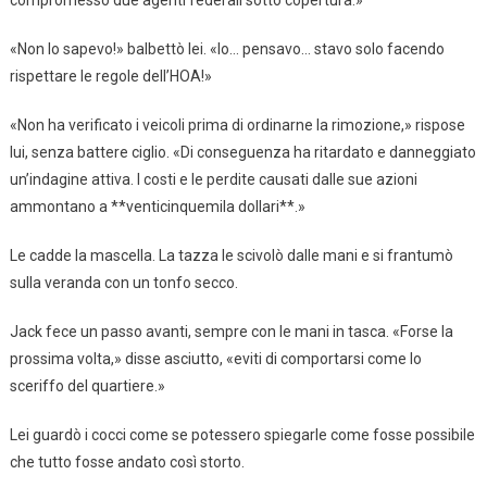
compromesso due agenti federali sotto copertura.»
«Non lo sapevo!» balbettò lei. «Io… pensavo… stavo solo facendo
rispettare le regole dell’HOA!»
«Non ha verificato i veicoli prima di ordinarne la rimozione,» rispose
lui, senza battere ciglio. «Di conseguenza ha ritardato e danneggiato
un’indagine attiva. I costi e le perdite causati dalle sue azioni
ammontano a **venticinquemila dollari**.»
Le cadde la mascella. La tazza le scivolò dalle mani e si frantumò
sulla veranda con un tonfo secco.
Jack fece un passo avanti, sempre con le mani in tasca. «Forse la
prossima volta,» disse asciutto, «eviti di comportarsi come lo
sceriffo del quartiere.»
Lei guardò i cocci come se potessero spiegarle come fosse possibile
che tutto fosse andato così storto.