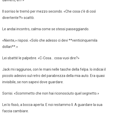
davvero, eh?»
Il sorriso le tremò per mezzo secondo. «Che cosa c’è di così
divertente?!» scattò.
Le andai incontro, calma come se stessi passeggiando.
«Niente,» risposi. «Solo che adesso ci devi **venticinquemila
dollari**.»
Lei sbatté le palpebre. «C-Cosa… cosa vuoi dire?»
Jack mi raggiunse, con le mani nelle tasche della felpa. Io indicai il
piccolo adesivo sul retro del parabrezza della mia auto. Era quasi
invisibile, se non sapevi dove guardare.
Sorrisi. «Scommetto che non hai riconosciuto quel segnetto.»
Lei lo fissò, a bocca aperta. E noi restammo lì. A guardare la sua
faccia cambiare.