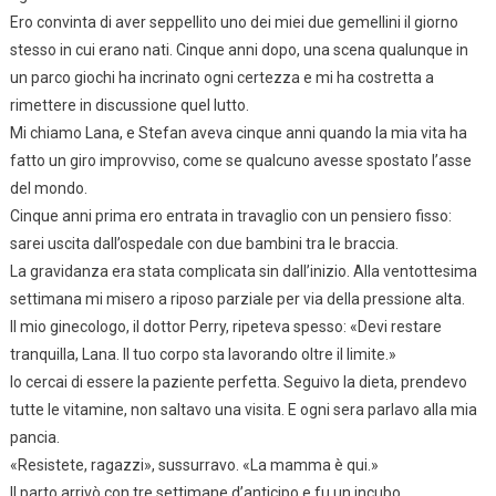
Ero convinta di aver seppellito uno dei miei due gemellini il giorno
stesso in cui erano nati. Cinque anni dopo, una scena qualunque in
un parco giochi ha incrinato ogni certezza e mi ha costretta a
rimettere in discussione quel lutto.
Mi chiamo Lana, e Stefan aveva cinque anni quando la mia vita ha
fatto un giro improvviso, come se qualcuno avesse spostato l’asse
del mondo.
Cinque anni prima ero entrata in travaglio con un pensiero fisso:
sarei uscita dall’ospedale con due bambini tra le braccia.
La gravidanza era stata complicata sin dall’inizio. Alla ventottesima
settimana mi misero a riposo parziale per via della pressione alta.
Il mio ginecologo, il dottor Perry, ripeteva spesso: «Devi restare
tranquilla, Lana. Il tuo corpo sta lavorando oltre il limite.»
Io cercai di essere la paziente perfetta. Seguivo la dieta, prendevo
tutte le vitamine, non saltavo una visita. E ogni sera parlavo alla mia
pancia.
«Resistete, ragazzi», sussurravo. «La mamma è qui.»
Il parto arrivò con tre settimane d’anticipo e fu un incubo.