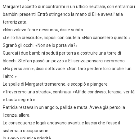
Margaret accettò di incontrarmi in un ufficio neutrale, con entrambi i
bambini presenti. Entrò stringendo la mano di Eli e aveva l’aria
terrorizzata.
«Non volevo ferire nessuno», disse subito.
«Lei lo ha cresciuto», risposi con cautela. «Non cancellerò questo.»
Sgranò gli occhi. «Non se lo porta via?»
Guardai i due bambini seduti per terra a costruire una torre di
blocchi. Stefan passò un pezzo a Eli senza pensarci nemmeno.
«Ho perso anni», dissi sottovoce. «Non farò perdere loro anche l’un
l’altro.»
Le spalle di Margaret tremarono, e scoppiò a piangere.
«Troveremo una strada», continuai. «Affido condiviso, terapia, verità,
e basta segreti.»
Patricia restava in un angolo, pallida e muta. Aveva già perso la
licenza, allora.
Le conseguenze legali andavano avanti, e lasciai che fosse il
sistema a occuparsene.
Io avevo un’unica priorità.