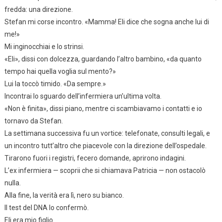
fredda: una direzione.
Stefan mi corse incontro. «Mamma! Eli dice che sogna anche lui di
me!»
Mi inginocchiai e lo strinsi.
«Eli», dissi con dolcezza, guardando l’altro bambino, «da quanto
tempo hai quella voglia sul mento?»
Lui la toccò timido. «Da sempre.»
Incontrai lo sguardo dell’infermiera un’ultima volta.
«Non è finita», dissi piano, mentre ci scambiavamo i contatti e io
tornavo da Stefan.
La settimana successiva fu un vortice: telefonate, consulti legali, e
un incontro tutt’altro che piacevole con la direzione dell’ospedale.
Tirarono fuori i registri, fecero domande, aprirono indagini.
L’ex infermiera — scoprii che si chiamava Patricia — non ostacolò
nulla.
Alla fine, la verità era lì, nero su bianco.
Il test del DNA lo confermò.
Eli era mio figlio.