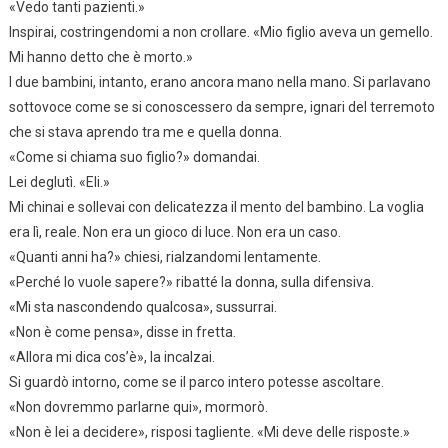
«Vedo tanti pazienti.»
Inspirai, costringendomi a non crollare. «Mio figlio aveva un gemello.
Mi hanno detto che è morto.»
I due bambini, intanto, erano ancora mano nella mano. Si parlavano
sottovoce come se si conoscessero da sempre, ignari del terremoto
che si stava aprendo tra me e quella donna.
«Come si chiama suo figlio?» domandai.
Lei deglutì. «Eli.»
Mi chinai e sollevai con delicatezza il mento del bambino. La voglia
era lì, reale. Non era un gioco di luce. Non era un caso.
«Quanti anni ha?» chiesi, rialzandomi lentamente.
«Perché lo vuole sapere?» ribatté la donna, sulla difensiva.
«Mi sta nascondendo qualcosa», sussurrai.
«Non è come pensa», disse in fretta.
«Allora mi dica cos’è», la incalzai.
Si guardò intorno, come se il parco intero potesse ascoltare.
«Non dovremmo parlarne qui», mormorò.
«Non è lei a decidere», risposi tagliente. «Mi deve delle risposte.»