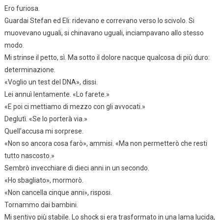
Ero furiosa.
Guardai Stefan ed Eli: ridevano e correvano verso lo scivolo. Si
muovevano uguali, si chinavano uguali, inciampavano allo stesso
modo.
Mi strinse il petto, sì. Ma sotto il dolore nacque qualcosa di più duro:
determinazione.
«Voglio un test del DNA», dissi.
Lei annuì lentamente. «Lo farete.»
«E poi ci mettiamo di mezzo con gli avvocati.»
Deglutì. «Se lo porterà via.»
Quell’accusa mi sorprese.
«Non so ancora cosa farò», ammisi. «Ma non permetterò che resti
tutto nascosto.»
Sembrò invecchiare di dieci anni in un secondo.
«Ho sbagliato», mormorò.
«Non cancella cinque anni», risposi.
Tornammo dai bambini.
Mi sentivo più stabile. Lo shock si era trasformato in una lama lucida,