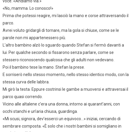
voce. «Andiamo via.»
«No, mamma. Lo conosco!»
Prima che potessi reagire, mi lasciò la mano e corse attraversando il
parco.
Avrei voluto gridargli di tornare, ma la gola si chiuse, come se le
parole non mi appartenessero più.
L’altro bambino alzò lo sguardo quando Stefan si fermò davanti a
lui. Per qualche secondo si fissarono senza parlare, come se
stessero riconoscendo qualcosa che gli adulti non vedevano.
Poi il bambino tese la mano. Stefan la prese.
E sorriserò nello stesso momento, nello stesso identico modo, con la
stessa curva delle labbra.
Mi girò la testa. Eppure costrinsi le gambe a muoversi e attraversai il
parco quasi correndo.
Vicino alle altalene c’era una donna, intorno ai quarant’anni, con
occhi stanchi e un’aria chiusa, guardinga.
«Mi scusi, signora, dev’esserci un equivoco…» iniziai, cercando di
sembrare composta. «È solo che i nostri bambini si somigliano in