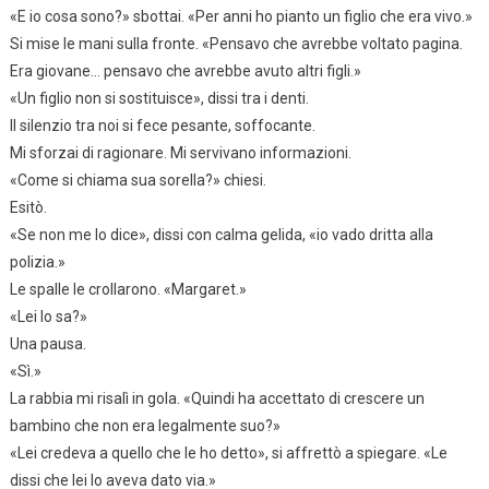
«E io cosa sono?» sbottai. «Per anni ho pianto un figlio che era vivo.»
Si mise le mani sulla fronte. «Pensavo che avrebbe voltato pagina.
Era giovane… pensavo che avrebbe avuto altri figli.»
«Un figlio non si sostituisce», dissi tra i denti.
Il silenzio tra noi si fece pesante, soffocante.
Mi sforzai di ragionare. Mi servivano informazioni.
«Come si chiama sua sorella?» chiesi.
Esitò.
«Se non me lo dice», dissi con calma gelida, «io vado dritta alla
polizia.»
Le spalle le crollarono. «Margaret.»
«Lei lo sa?»
Una pausa.
«Sì.»
La rabbia mi risalì in gola. «Quindi ha accettato di crescere un
bambino che non era legalmente suo?»
«Lei credeva a quello che le ho detto», si affrettò a spiegare. «Le
dissi che lei lo aveva dato via.»