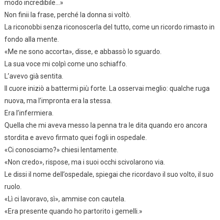
modo incredibile…»
Non finii la frase, perché la donna si voltò.
La riconobbi senza riconoscerla del tutto, come un ricordo rimasto in
fondo alla mente.
«Me ne sono accorta», disse, e abbassò lo sguardo.
La sua voce mi colpì come uno schiaffo.
L’avevo già sentita.
Il cuore iniziò a battermi più forte. La osservai meglio: qualche ruga
nuova, ma l’impronta era la stessa.
Era l’infermiera.
Quella che mi aveva messo la penna tra le dita quando ero ancora
stordita e avevo firmato quei fogli in ospedale.
«Ci conosciamo?» chiesi lentamente.
«Non credo», rispose, ma i suoi occhi scivolarono via.
Le dissi il nome dell’ospedale, spiegai che ricordavo il suo volto, il suo
ruolo.
«Lì ci lavoravo, sì», ammise con cautela.
«Era presente quando ho partorito i gemelli.»