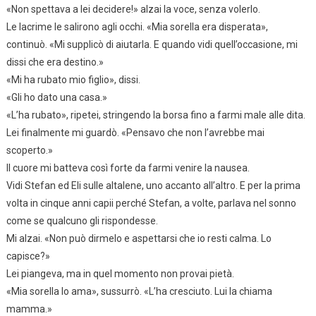
«Non spettava a lei decidere!» alzai la voce, senza volerlo.
Le lacrime le salirono agli occhi. «Mia sorella era disperata»,
continuò. «Mi supplicò di aiutarla. E quando vidi quell’occasione, mi
dissi che era destino.»
«Mi ha rubato mio figlio», dissi.
«Gli ho dato una casa.»
«L’ha rubato», ripetei, stringendo la borsa fino a farmi male alle dita.
Lei finalmente mi guardò. «Pensavo che non l’avrebbe mai
scoperto.»
Il cuore mi batteva così forte da farmi venire la nausea.
Vidi Stefan ed Eli sulle altalene, uno accanto all’altro. E per la prima
volta in cinque anni capii perché Stefan, a volte, parlava nel sonno
come se qualcuno gli rispondesse.
Mi alzai. «Non può dirmelo e aspettarsi che io resti calma. Lo
capisce?»
Lei piangeva, ma in quel momento non provai pietà.
«Mia sorella lo ama», sussurrò. «L’ha cresciuto. Lui la chiama
mamma.»