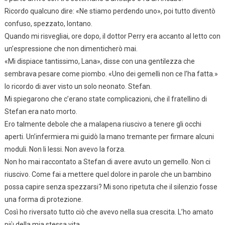
Ricordo qualcuno dire: «Ne stiamo perdendo uno», poi tutto diventò
confuso, spezzato, lontano.
Quando mi risvegliai, ore dopo, il dottor Perry era accanto al letto con
un’espressione che non dimenticherò mai.
«Mi dispiace tantissimo, Lana», disse con una gentilezza che
sembrava pesare come piombo. «Uno dei gemelli non ce l’ha fatta.»
Io ricordo di aver visto un solo neonato. Stefan.
Mi spiegarono che c’erano state complicazioni, che il fratellino di
Stefan era nato morto.
Ero talmente debole che a malapena riuscivo a tenere gli occhi
aperti. Un’infermiera mi guidò la mano tremante per firmare alcuni
moduli. Non li lessi. Non avevo la forza.
Non ho mai raccontato a Stefan di avere avuto un gemello. Non ci
riuscivo. Come fai a mettere quel dolore in parole che un bambino
possa capire senza spezzarsi? Mi sono ripetuta che il silenzio fosse
una forma di protezione.
Così ho riversato tutto ciò che avevo nella sua crescita. L’ho amato
più della mia stessa vita.