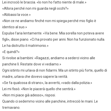
Lei incrociò le braccia. «Io non ho fatto niente di male.»
«Allora perché non mi guarda negli occhi?»
«Abbassi la voce.»
«Non ce ne andiamo finché non mi spiega perché mio figlio è
identico al suo.»
Espulse l’aria lentamente. «Va bene. Mia sorella non poteva avere
figli», disse piano. «Ci ha provato per anni. Non ha funzionato nulla.
Le ha distrutto il matrimonio.»
«E quindi?»
Si rivolse ai bambini: «Ragazzi, andiamo a sederci vicino alle
panchine lì. Restate dove vi vediamo.»
Ogni istinto mi urlava di non fidarmi. Ma un istinto più forte, quello di
madre, urlava che dovevo sapere la verità.
«Se fa qualcosa di strano», la avvertii, «vado dalla polizia.»
Lei mi fissò. «Non le piacerà quello che sentirà.»
«Non mi piace già adesso», risposi.
Quando ci sedemmo vicino alle panchine, intrecciò le mani. Le
tremavano.