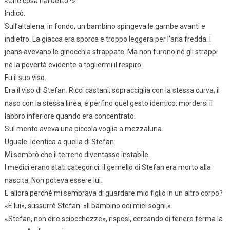
«Che cosa hai detto?»
Indicò.
Sull’altalena, in fondo, un bambino spingeva le gambe avanti e
indietro. La giacca era sporca e troppo leggera per l’aria fredda. I
jeans avevano le ginocchia strappate. Ma non furono né gli strappi
né la povertà evidente a togliermi il respiro.
Fu il suo viso.
Era il viso di Stefan. Ricci castani, sopracciglia con la stessa curva, il
naso con la stessa linea, e perfino quel gesto identico: mordersi il
labbro inferiore quando era concentrato.
Sul mento aveva una piccola voglia a mezzaluna.
Uguale. Identica a quella di Stefan.
Mi sembrò che il terreno diventasse instabile.
I medici erano stati categorici: il gemello di Stefan era morto alla
nascita. Non poteva essere lui.
E allora perché mi sembrava di guardare mio figlio in un altro corpo?
«È lui», sussurrò Stefan. «Il bambino dei miei sogni.»
«Stefan, non dire sciocchezze», risposi, cercando di tenere ferma la