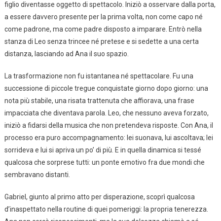
figlio diventasse oggetto di spettacolo. Iniziò a osservare dalla porta,
a essere davvero presente per la prima volta, non come capo né
come padrone, ma come padre disposto a imparare. Entrò nella
stanza di Leo senza trincee né pretese e si sedette a una certa
distanza, lasciando ad Ana il suo spazio.
La trasformazione non fu istantanea né spettacolare. Fu una
successione di piccole tregue conquistate giorno dopo giorno: una
nota più stabile, una risata trattenuta che affiorava, una frase
impacciata che diventava parola. Leo, che nessuno aveva forzato,
iniziò a fidarsi della musica che non pretendeva risposte. Con Ana, il
processo era puro accompagnamento: lei suonava, lui ascoltava; lei
sorrideva e lui si apriva un po’ di più. E in quella dinamica si tessé
qualcosa che sorprese tutti: un ponte emotivo fra due mondi che
sembravano distanti.
Gabriel, giunto al primo atto per disperazione, scoprì qualcosa
d’inaspettato nella routine di quei pomeriggi: la propria tenerezza.