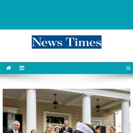
news 76 times
Контент души