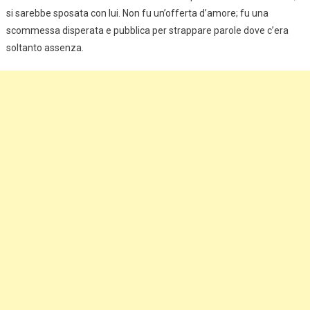
si sarebbe sposata con lui. Non fu un’offerta d’amore; fu una
scommessa disperata e pubblica per strappare parole dove c’era
soltanto assenza.