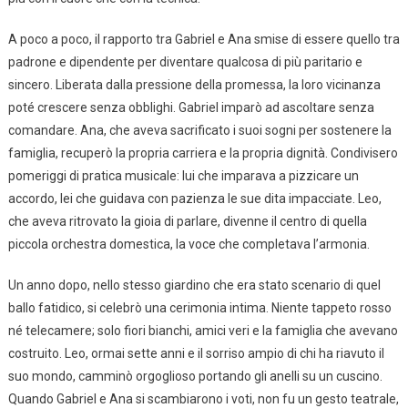
A poco a poco, il rapporto tra Gabriel e Ana smise di essere quello tra
padrone e dipendente per diventare qualcosa di più paritario e
sincero. Liberata dalla pressione della promessa, la loro vicinanza
poté crescere senza obblighi. Gabriel imparò ad ascoltare senza
comandare. Ana, che aveva sacrificato i suoi sogni per sostenere la
famiglia, recuperò la propria carriera e la propria dignità. Condivisero
pomeriggi di pratica musicale: lui che imparava a pizzicare un
accordo, lei che guidava con pazienza le sue dita impacciate. Leo,
che aveva ritrovato la gioia di parlare, divenne il centro di quella
piccola orchestra domestica, la voce che completava l’armonia.
Un anno dopo, nello stesso giardino che era stato scenario di quel
ballo fatidico, si celebrò una cerimonia intima. Niente tappeto rosso
né telecamere; solo fiori bianchi, amici veri e la famiglia che avevano
costruito. Leo, ormai sette anni e il sorriso ampio di chi ha riavuto il
suo mondo, camminò orgoglioso portando gli anelli su un cuscino.
Quando Gabriel e Ana si scambiarono i voti, non fu un gesto teatrale,