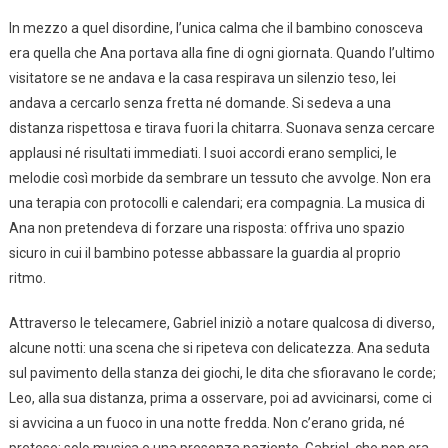
In mezzo a quel disordine, l’unica calma che il bambino conosceva
era quella che Ana portava alla fine di ogni giornata. Quando l’ultimo
visitatore se ne andava e la casa respirava un silenzio teso, lei
andava a cercarlo senza fretta né domande. Si sedeva a una
distanza rispettosa e tirava fuori la chitarra. Suonava senza cercare
applausi né risultati immediati. I suoi accordi erano semplici, le
melodie così morbide da sembrare un tessuto che avvolge. Non era
una terapia con protocolli e calendari; era compagnia. La musica di
Ana non pretendeva di forzare una risposta: offriva uno spazio
sicuro in cui il bambino potesse abbassare la guardia al proprio
ritmo.
Attraverso le telecamere, Gabriel iniziò a notare qualcosa di diverso,
alcune notti: una scena che si ripeteva con delicatezza. Ana seduta
sul pavimento della stanza dei giochi, le dita che sfioravano le corde;
Leo, alla sua distanza, prima a osservare, poi ad avvicinarsi, come ci
si avvicina a un fuoco in una notte fredda. Non c’erano grida, né
pretese: solo musica e una presenza paziente. Gabriel, che non era