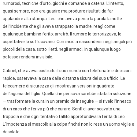
rumorosi, tecniche d’urto, giochi e domande a catena. L’intento,
quasi sempre, non era guarire ma produrre risultati da far
applaudire alla stampa. Leo, che aveva perso la parola la notte
dell’incidente che gli aveva strappato la madre, reagì come
qualunque bambino ferito: arretrò. Il rumore lo terrorizzava, le
aspettative lo soffocavano. Cominciò a nascondersi negli angoli più
piccoli della casa, sotto i letti, negli armadi, in qualunque luogo
potesse rendersi invisibile.
Gabriel, che aveva costruito il suo mondo con telefonate e decisioni
rapide, osservava la casa dalla distanza sicura del suo ufficio. Le
telecamere di sicurezza gli mostravan versioni inquadrate
dell’agonia del figlio. Quella che pensava sarebbe stata la soluzione
— trasformare la cura in un premio da inseguire — si rivelò l’innesco
di un circo che feriva più che curare. Sentì di aver scavato una
trappola e che ogni tentativo fallito approfondiva la ferita di Leo.
L’impotenza si mescolò alla colpa finché non lo rese un uomo vigile e
desolato.