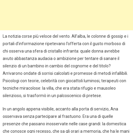
La notizia corse più veloce del vento. All’alba, le colonne di gossip e i
portali d’informazione ripetevano l’offerta con il gusto morboso di
chi osserva una sfera di cristallo infranta: quale donna avrebbe
avuto abbastanza audacia o ambizione per tentare di sanare il
silenzio di un bambino in cambio del cognome e del titolo?
Arrivarono ondate di sorrisi calcolati e promesse di metodi infallibili.
Psicologi con teorie, celebrità con giocattoli luminosi, terapeuti con
tecniche miracolose: la villa, che era stata rifugio e mausoleo
silenzioso, si trasformò in un palcoscenico di pretese.
In un angolo appena visibile, accanto alla porta di servizio, Ana
osservava senza partecipare al frastuono. Era una di quelle
presenze che passano inosservate nelle case grandi: la domestica
che conosce ogni recesso, che sa gli orari a memoria, che ha le mani