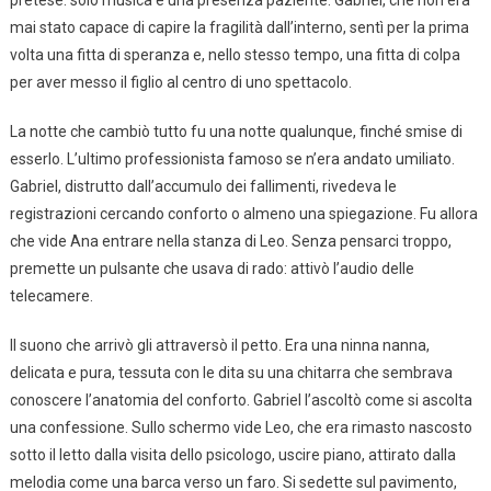
mai stato capace di capire la fragilità dall’interno, sentì per la prima
volta una fitta di speranza e, nello stesso tempo, una fitta di colpa
per aver messo il figlio al centro di uno spettacolo.
La notte che cambiò tutto fu una notte qualunque, finché smise di
esserlo. L’ultimo professionista famoso se n’era andato umiliato.
Gabriel, distrutto dall’accumulo dei fallimenti, rivedeva le
registrazioni cercando conforto o almeno una spiegazione. Fu allora
che vide Ana entrare nella stanza di Leo. Senza pensarci troppo,
premette un pulsante che usava di rado: attivò l’audio delle
telecamere.
Il suono che arrivò gli attraversò il petto. Era una ninna nanna,
delicata e pura, tessuta con le dita su una chitarra che sembrava
conoscere l’anatomia del conforto. Gabriel l’ascoltò come si ascolta
una confessione. Sullo schermo vide Leo, che era rimasto nascosto
sotto il letto dalla visita dello psicologo, uscire piano, attirato dalla
melodia come una barca verso un faro. Si sedette sul pavimento,