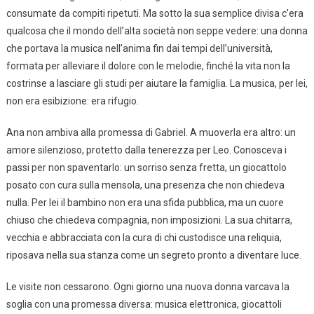
consumate da compiti ripetuti. Ma sotto la sua semplice divisa c’era
qualcosa che il mondo dell’alta società non seppe vedere: una donna
che portava la musica nell’anima fin dai tempi dell’università,
formata per alleviare il dolore con le melodie, finché la vita non la
costrinse a lasciare gli studi per aiutare la famiglia. La musica, per lei,
non era esibizione: era rifugio.
Ana non ambiva alla promessa di Gabriel. A muoverla era altro: un
amore silenzioso, protetto dalla tenerezza per Leo. Conosceva i
passi per non spaventarlo: un sorriso senza fretta, un giocattolo
posato con cura sulla mensola, una presenza che non chiedeva
nulla. Per lei il bambino non era una sfida pubblica, ma un cuore
chiuso che chiedeva compagnia, non imposizioni. La sua chitarra,
vecchia e abbracciata con la cura di chi custodisce una reliquia,
riposava nella sua stanza come un segreto pronto a diventare luce.
Le visite non cessarono. Ogni giorno una nuova donna varcava la
soglia con una promessa diversa: musica elettronica, giocattoli