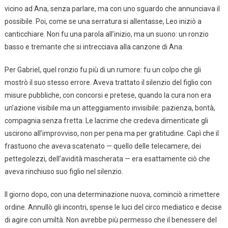
vicino ad Ana, senza parlare, ma con uno sguardo che annunciava il
possibile. Poi, come se una serratura si allentasse, Leo iniziò a
canticchiare. Non fu una parola all’inizio, ma un suono: un ronzio
basso e tremante che si intrecciava alla canzone di Ana.
Per Gabriel, quel ronzio fu più di un rumore: fu un colpo che gli
mostrò il suo stesso errore. Aveva trattato il silenzio del figlio con
misure pubbliche, con concorsi e pretese, quando la cura non era
un’azione visibile ma un atteggiamento invisibile: pazienza, bontà,
compagnia senza fretta. Le lacrime che credeva dimenticate gli
uscirono all’improvviso, non per pena ma per gratitudine. Capì che il
frastuono che aveva scatenato — quello delle telecamere, dei
pettegolezzi, dell’avidità mascherata — era esattamente ciò che
aveva rinchiuso suo figlio nel silenzio.
Il giorno dopo, con una determinazione nuova, cominciò a rimettere
ordine. Annullò gli incontri, spense le luci del circo mediatico e decise
di agire con umiltà. Non avrebbe più permesso che il benessere del