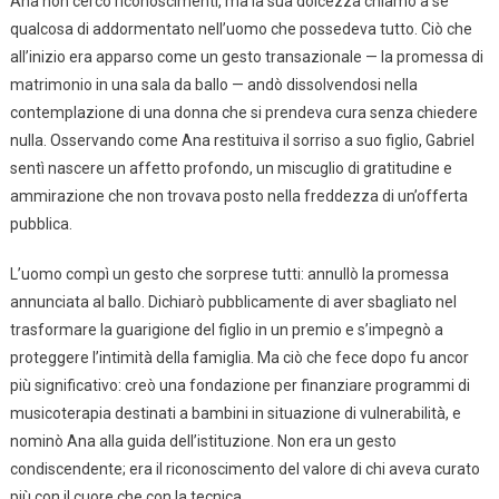
Ana non cercò riconoscimenti, ma la sua dolcezza chiamò a sé
qualcosa di addormentato nell’uomo che possedeva tutto. Ciò che
all’inizio era apparso come un gesto transazionale — la promessa di
matrimonio in una sala da ballo — andò dissolvendosi nella
contemplazione di una donna che si prendeva cura senza chiedere
nulla. Osservando come Ana restituiva il sorriso a suo figlio, Gabriel
sentì nascere un affetto profondo, un miscuglio di gratitudine e
ammirazione che non trovava posto nella freddezza di un’offerta
pubblica.
L’uomo compì un gesto che sorprese tutti: annullò la promessa
annunciata al ballo. Dichiarò pubblicamente di aver sbagliato nel
trasformare la guarigione del figlio in un premio e s’impegnò a
proteggere l’intimità della famiglia. Ma ciò che fece dopo fu ancor
più significativo: creò una fondazione per finanziare programmi di
musicoterapia destinati a bambini in situazione di vulnerabilità, e
nominò Ana alla guida dell’istituzione. Non era un gesto
condiscendente; era il riconoscimento del valore di chi aveva curato
più con il cuore che con la tecnica.