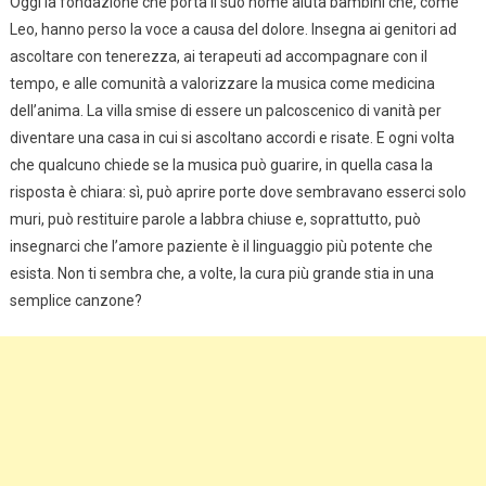
Oggi la fondazione che porta il suo nome aiuta bambini che, come
Leo, hanno perso la voce a causa del dolore. Insegna ai genitori ad
ascoltare con tenerezza, ai terapeuti ad accompagnare con il
tempo, e alle comunità a valorizzare la musica come medicina
dell’anima. La villa smise di essere un palcoscenico di vanità per
diventare una casa in cui si ascoltano accordi e risate. E ogni volta
che qualcuno chiede se la musica può guarire, in quella casa la
risposta è chiara: sì, può aprire porte dove sembravano esserci solo
muri, può restituire parole a labbra chiuse e, soprattutto, può
insegnarci che l’amore paziente è il linguaggio più potente che
esista. Non ti sembra che, a volte, la cura più grande stia in una
semplice canzone?