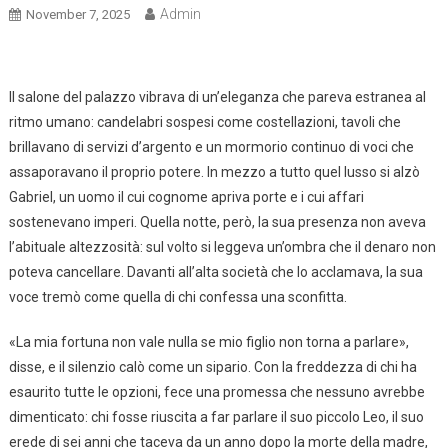
Admin
November 7, 2025
Il salone del palazzo vibrava di un’eleganza che pareva estranea al
ritmo umano: candelabri sospesi come costellazioni, tavoli che
brillavano di servizi d’argento e un mormorio continuo di voci che
assaporavano il proprio potere. In mezzo a tutto quel lusso si alzò
Gabriel, un uomo il cui cognome apriva porte e i cui affari
sostenevano imperi. Quella notte, però, la sua presenza non aveva
l’abituale altezzosità: sul volto si leggeva un’ombra che il denaro non
poteva cancellare. Davanti all’alta società che lo acclamava, la sua
voce tremò come quella di chi confessa una sconfitta.
«La mia fortuna non vale nulla se mio figlio non torna a parlare»,
disse, e il silenzio calò come un sipario. Con la freddezza di chi ha
esaurito tutte le opzioni, fece una promessa che nessuno avrebbe
dimenticato: chi fosse riuscita a far parlare il suo piccolo Leo, il suo
erede di sei anni che taceva da un anno dopo la morte della madre,