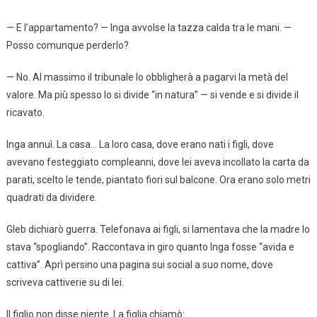
— E l’appartamento? — Inga avvolse la tazza calda tra le mani. —
Posso comunque perderlo?
— No. Al massimo il tribunale lo obbligherà a pagarvi la metà del
valore. Ma più spesso lo si divide “in natura” — si vende e si divide il
ricavato.
Inga annuì. La casa… La loro casa, dove erano nati i figli, dove
avevano festeggiato compleanni, dove lei aveva incollato la carta da
parati, scelto le tende, piantato fiori sul balcone. Ora erano solo metri
quadrati da dividere.
Gleb dichiarò guerra. Telefonava ai figli, si lamentava che la madre lo
stava “spogliando”. Raccontava in giro quanto Inga fosse “avida e
cattiva”. Aprì persino una pagina sui social a suo nome, dove
scriveva cattiverie su di lei.
Il figlio non disse niente. La figlia chiamò: