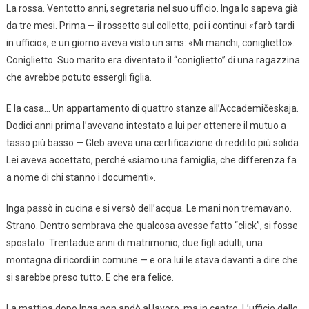
La rossa. Ventotto anni, segretaria nel suo ufficio. Inga lo sapeva già
da tre mesi. Prima — il rossetto sul colletto, poi i continui «farò tardi
in ufficio», e un giorno aveva visto un sms: «Mi manchi, coniglietto».
Coniglietto. Suo marito era diventato il “coniglietto” di una ragazzina
che avrebbe potuto essergli figlia.
E la casa… Un appartamento di quattro stanze all’Accademičeskaja.
Dodici anni prima l’avevano intestato a lui per ottenere il mutuo a
tasso più basso — Gleb aveva una certificazione di reddito più solida.
Lei aveva accettato, perché «siamo una famiglia, che differenza fa
a nome di chi stanno i documenti».
Inga passò in cucina e si versò dell’acqua. Le mani non tremavano.
Strano. Dentro sembrava che qualcosa avesse fatto “click”, si fosse
spostato. Trentadue anni di matrimonio, due figli adulti, una
montagna di ricordi in comune — e ora lui le stava davanti a dire che
si sarebbe preso tutto. E che era felice.
La mattina dopo Inga non andò al lavoro, ma in centro. L’ufficio dello