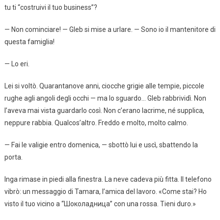
tu ti “costruivi il tuo business”?
— Non cominciare! — Gleb si mise a urlare. — Sono io il mantenitore di
questa famiglia!
— Lo eri.
Lei si voltò. Quarantanove anni, ciocche grigie alle tempie, piccole
rughe agli angoli degli occhi — ma lo sguardo… Gleb rabbrividì. Non
l’aveva mai vista guardarlo così. Non c’erano lacrime, né supplica,
neppure rabbia. Qualcos’altro. Freddo e molto, molto calmo.
— Fai le valigie entro domenica, — sbottò lui e uscì, sbattendo la
porta.
Inga rimase in piedi alla finestra. La neve cadeva più fitta. Il telefono
vibrò: un messaggio di Tamara, l’amica del lavoro. «Come stai? Ho
visto il tuo vicino a “Шоколадница” con una rossa. Tieni duro.»