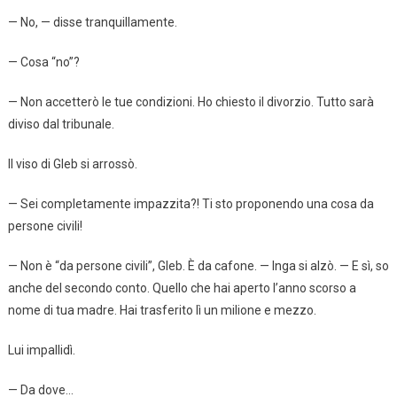
— No, — disse tranquillamente.
— Cosa “no”?
— Non accetterò le tue condizioni. Ho chiesto il divorzio. Tutto sarà
diviso dal tribunale.
Il viso di Gleb si arrossò.
— Sei completamente impazzita?! Ti sto proponendo una cosa da
persone civili!
— Non è “da persone civili”, Gleb. È da cafone. — Inga si alzò. — E sì, so
anche del secondo conto. Quello che hai aperto l’anno scorso a
nome di tua madre. Hai trasferito lì un milione e mezzo.
Lui impallidì.
— Da dove…