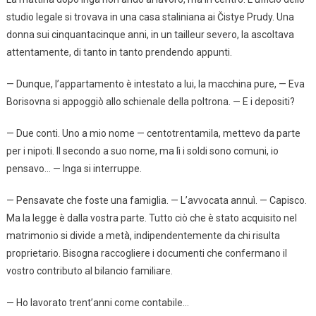
studio legale si trovava in una casa staliniana ai Čistye Prudy. Una
donna sui cinquantacinque anni, in un tailleur severo, la ascoltava
attentamente, di tanto in tanto prendendo appunti.
— Dunque, l’appartamento è intestato a lui, la macchina pure, — Eva
Borisovna si appoggiò allo schienale della poltrona. — E i depositi?
— Due conti. Uno a mio nome — centotrentamila, mettevo da parte
per i nipoti. Il secondo a suo nome, ma lì i soldi sono comuni, io
pensavo… — Inga si interruppe.
— Pensavate che foste una famiglia. — L’avvocata annuì. — Capisco.
Ma la legge è dalla vostra parte. Tutto ciò che è stato acquisito nel
matrimonio si divide a metà, indipendentemente da chi risulta
proprietario. Bisogna raccogliere i documenti che confermano il
vostro contributo al bilancio familiare.
— Ho lavorato trent’anni come contabile…