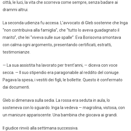
città, le luci, la vita che scorreva come sempre, senza badare ai
drammi altrui.
La seconda udienza fu accesa. L’avvocato di Gleb sostenne che Inga
“non contribuiva alla famiglia”, che “tutto lo aveva guadagnato il
marito”, che lei “viveva sulle sue spalle”. Eva Borisovna smontava
con calma ogni argomento, presentando certificati, estratti,
testimonianze.
— La sua assistita ha lavorato per trent’anni, — diceva con voce
secca. — Il suo stipendio era paragonabile al reddito del coniuge.
Pagava la spesa, i vestiti dei figli, le bollette. Questo è confermato
dai documenti.
Gleb si dimenava sulla sedia. La rossa era seduta in aula, lo
sosteneva con lo sguardo. Inga la vedeva — magrolina, vistosa, con
un manicure appariscente. Una bambina che giocava ai grandi.
Il giudice rinviò alla settimana successiva.