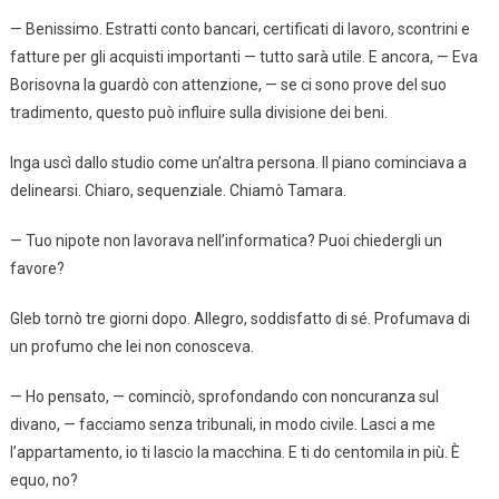
— Benissimo. Estratti conto bancari, certificati di lavoro, scontrini e
fatture per gli acquisti importanti — tutto sarà utile. E ancora, — Eva
Borisovna la guardò con attenzione, — se ci sono prove del suo
tradimento, questo può influire sulla divisione dei beni.
Inga uscì dallo studio come un’altra persona. Il piano cominciava a
delinearsi. Chiaro, sequenziale. Chiamò Tamara.
— Tuo nipote non lavorava nell’informatica? Puoi chiedergli un
favore?
Gleb tornò tre giorni dopo. Allegro, soddisfatto di sé. Profumava di
un profumo che lei non conosceva.
— Ho pensato, — cominciò, sprofondando con noncuranza sul
divano, — facciamo senza tribunali, in modo civile. Lasci a me
l’appartamento, io ti lascio la macchina. E ti do centomila in più. È
equo, no?