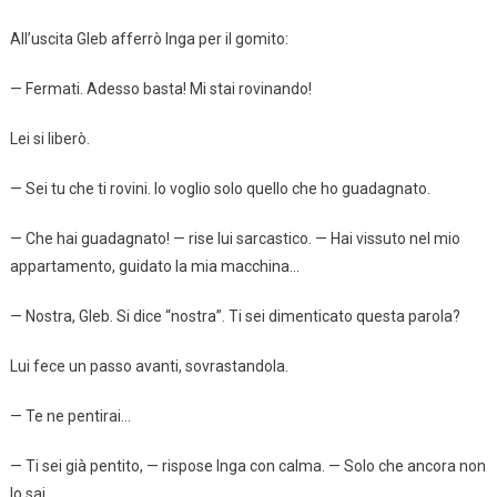
All’uscita Gleb afferrò Inga per il gomito:
— Fermati. Adesso basta! Mi stai rovinando!
Lei si liberò.
— Sei tu che ti rovini. Io voglio solo quello che ho guadagnato.
— Che hai guadagnato! — rise lui sarcastico. — Hai vissuto nel mio
appartamento, guidato la mia macchina…
— Nostra, Gleb. Si dice “nostra”. Ti sei dimenticato questa parola?
Lui fece un passo avanti, sovrastandola.
— Te ne pentirai…
— Ti sei già pentito, — rispose Inga con calma. — Solo che ancora non
lo sai.