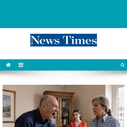
news 76 times
Контент души