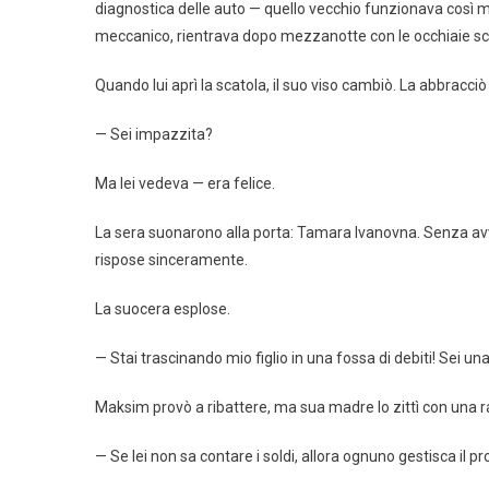
diagnostica delle auto — quello vecchio funzionava così 
meccanico, rientrava dopo mezzanotte con le occhiaie scure
Quando lui aprì la scatola, il suo viso cambiò. La abbracciò 
— Sei impazzita?
Ma lei vedeva — era felice.
La sera suonarono alla porta: Tamara Ivanovna. Senza avv
rispose sinceramente.
La suocera esplose.
— Stai trascinando mio figlio in una fossa di debiti! Sei u
Maksim provò a ribattere, ma sua madre lo zittì con una ra
— Se lei non sa contare i soldi, allora ognuno gestisca il p