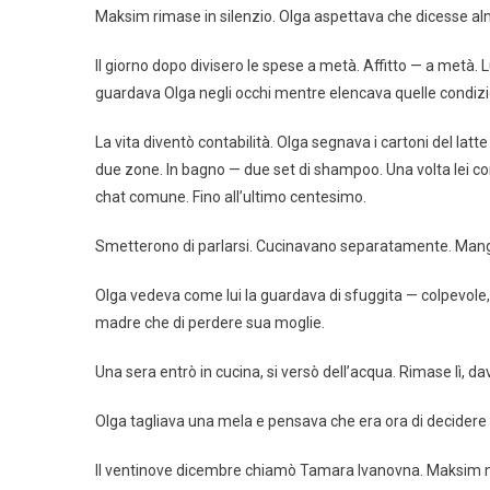
Maksim rimase in silenzio. Olga aspettava che dicesse al
Il giorno dopo divisero le spese a metà. Affitto — a metà.
guardava Olga negli occhi mentre elencava quelle condizi
La vita diventò contabilità. Olga segnava i cartoni del lat
due zone. In bagno — due set di shampoo. Una volta lei compr
chat comune. Fino all’ultimo centesimo.
Smetterono di parlarsi. Cucinavano separatamente. Mangi
Olga vedeva come lui la guardava di sfuggita — colpevole, 
madre che di perdere sua moglie.
Una sera entrò in cucina, si versò dell’acqua. Rimase lì, dav
Olga tagliava una mela e pensava che era ora di decidere
Il ventinove dicembre chiamò Tamara Ivanovna. Maksim mis