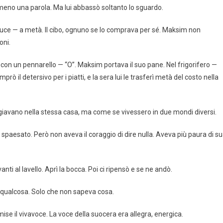
meno una parola. Ma lui abbassò soltanto lo sguardo.
 Luce — a metà. Il cibo, ognuno se lo comprava per sé. Maksim non
oni.
te con un pennarello — “O”. Maksim portava il suo pane. Nel frigorifero —
ò il detersivo per i piatti, e la sera lui le trasferì metà del costo nella
avano nella stessa casa, ma come se vivessero in due mondi diversi.
spaesato. Però non aveva il coraggio di dire nulla. Aveva più paura di s
anti al lavello. Aprì la bocca. Poi ci ripensò e se ne andò.
 qualcosa. Solo che non sapeva cosa.
e il vivavoce. La voce della suocera era allegra, energica.