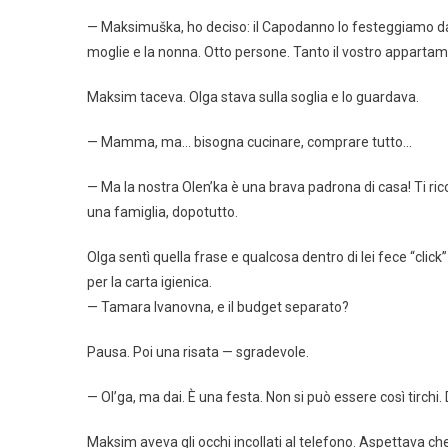
— Maksimuška, ho deciso: il Capodanno lo festeggiamo da voi
moglie e la nonna. Otto persone. Tanto il vostro apparta
Maksim taceva. Olga stava sulla soglia e lo guardava.
— Mamma, ma… bisogna cucinare, comprare tutto…
— Ma la nostra Olen’ka è una brava padrona di casa! Ti ri
una famiglia, dopotutto.
Olga sentì quella frase e qualcosa dentro di lei fece “click
per la carta igienica.
— Tamara Ivanovna, e il budget separato?
Pausa. Poi una risata — sgradevole.
— Ol’ga, ma dai. È una festa. Non si può essere così tirchi. 
Maksim aveva gli occhi incollati al telefono. Aspettava che 