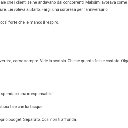
male che i clienti se ne andavano dai concorrenti. Maksim lavorava come
. Lei voleva aiutarlo. Fargli una sorpresa per l’anniversario.
così forte che le mancò il respiro.
ertire, come sempre. Vide la scatola. Chiese quanto fosse costata. Olg
na spendacciona irresponsabile!
bbia tale che lui tacque.
roprio budget. Separato. Così non ti affonda.