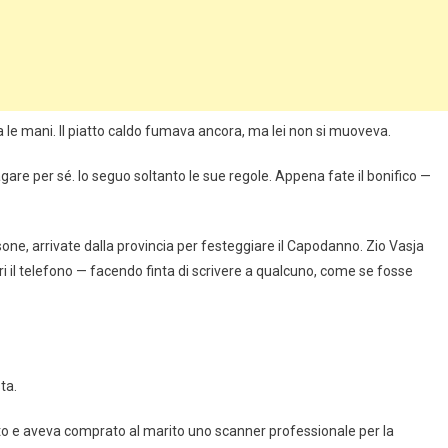
a le mani. Il piatto caldo fumava ancora, ma lei non si muoveva.
are per sé. Io seguo soltanto le sue regole. Appena fate il bonifico —
sone, arrivate dalla provincia per festeggiare il Capodanno. Zio Vasja
fuori il telefono — facendo finta di scrivere a qualcuno, come se fosse
ta.
ito e aveva comprato al marito uno scanner professionale per la