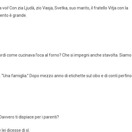
! Con zia Ljudà, zio Vasja, Svetka, suo marito, il fratello Vitja con la
mento è grande.
cordi come cucinava l’oca al forno? Che si impegni anche stavolta. Siamo
”. “Una famiglia.” Dopo mezzo anno di etichette sul cibo e di conti perfino
Davvero ti dispiace per i parenti?
lei dicesse di sì.