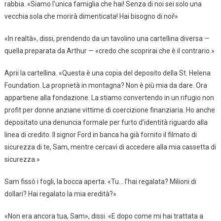
rabbia. «Siamo l’unica famiglia che hai! Senza di noi sei solo una
vecchia sola che morirà dimenticata! Hai bisogno di noi!»
«In realtà», dissi, prendendo da un tavolino una cartellina diversa —
quella preparata da Arthur — «credo che scoprirai che è il contrario.»
Aprii la cartellina. «Questa è una copia del deposito della St. Helena
Foundation. La proprietà in montagna? Non è più mia da dare. Ora
appartiene alla fondazione. La stiamo convertendo in un rifugio non
profit per donne anziane vittime di coercizione finanziaria. Ho anche
depositato una denuncia formale per furto d’identità riguardo alla
linea di credito. Il signor Ford in banca ha già fornito il filmato di
sicurezza di te, Sam, mentre cercavi di accedere alla mia cassetta di
sicurezza.»
Sam fissò i fogli, la bocca aperta. «Tu… l’hai regalata? Milioni di
dollari? Hai regalato la mia eredità?»
«Non era ancora tua, Sam», dissi. «E dopo come mi hai trattata a