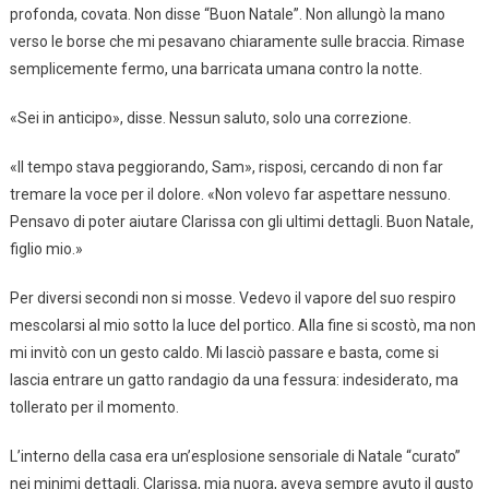
profonda, covata. Non disse “Buon Natale”. Non allungò la mano
verso le borse che mi pesavano chiaramente sulle braccia. Rimase
semplicemente fermo, una barricata umana contro la notte.
«Sei in anticipo», disse. Nessun saluto, solo una correzione.
«Il tempo stava peggiorando, Sam», risposi, cercando di non far
tremare la voce per il dolore. «Non volevo far aspettare nessuno.
Pensavo di poter aiutare Clarissa con gli ultimi dettagli. Buon Natale,
figlio mio.»
Per diversi secondi non si mosse. Vedevo il vapore del suo respiro
mescolarsi al mio sotto la luce del portico. Alla fine si scostò, ma non
mi invitò con un gesto caldo. Mi lasciò passare e basta, come si
lascia entrare un gatto randagio da una fessura: indesiderato, ma
tollerato per il momento.
L’interno della casa era un’esplosione sensoriale di Natale “curato”
nei minimi dettagli. Clarissa, mia nuora, aveva sempre avuto il gusto