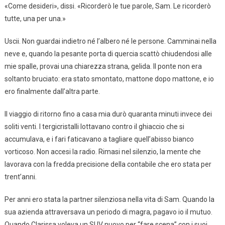
«Come desideri», dissi. «Ricorderò le tue parole, Sam. Le ricorderò
tutte, una per una.»
Uscii. Non guardai indietro né l’albero né le persone. Camminai nella
neve e, quando la pesante porta di quercia scattò chiudendosi alle
mie spalle, provai una chiarezza strana, gelida. Il ponte non era
soltanto bruciato: era stato smontato, mattone dopo mattone, e io
ero finalmente dall’altra parte.
Il viaggio di ritorno fino a casa mia durò quaranta minuti invece dei
soliti venti. I tergicristalli lottavano contro il ghiaccio che si
accumulava, e i fari faticavano a tagliare quell’abisso bianco
vorticoso. Non accesi la radio. Rimasi nel silenzio, la mente che
lavorava con la fredda precisione della contabile che ero stata per
trent’anni.
Per anni ero stata la partner silenziosa nella vita di Sam. Quando la
sua azienda attraversava un periodo di magra, pagavo io il mutuo.
Quando Clarissa voleva un SUV nuovo per “fare scena” con i suoi