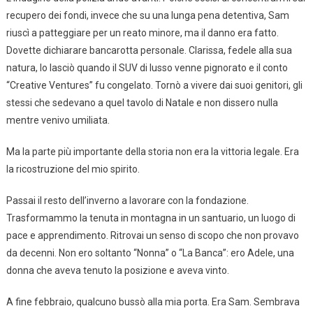
recupero dei fondi, invece che su una lunga pena detentiva, Sam
riuscì a patteggiare per un reato minore, ma il danno era fatto.
Dovette dichiarare bancarotta personale. Clarissa, fedele alla sua
natura, lo lasciò quando il SUV di lusso venne pignorato e il conto
“Creative Ventures” fu congelato. Tornò a vivere dai suoi genitori, gli
stessi che sedevano a quel tavolo di Natale e non dissero nulla
mentre venivo umiliata.
Ma la parte più importante della storia non era la vittoria legale. Era
la ricostruzione del mio spirito.
Passai il resto dell’inverno a lavorare con la fondazione.
Trasformammo la tenuta in montagna in un santuario, un luogo di
pace e apprendimento. Ritrovai un senso di scopo che non provavo
da decenni. Non ero soltanto “Nonna” o “La Banca”: ero Adele, una
donna che aveva tenuto la posizione e aveva vinto.
A fine febbraio, qualcuno bussò alla mia porta. Era Sam. Sembrava