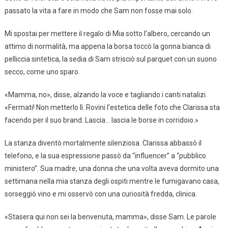
passato la vita a fare in modo che Sam non fosse mai solo.
Mi spostai per mettere il regalo di Mia sotto l’albero, cercando un
attimo di normalità, ma appena la borsa toccò la gonna bianca di
pelliccia sintetica, la sedia di Sam strisciò sul parquet con un suono
secco, come uno sparo.
«Mamma, no», disse, alzando la voce e tagliando i canti natalizi.
«Fermati! Non metterlo lì. Rovini l’estetica delle foto che Clarissa sta
facendo per il suo brand. Lascia… lascia le borse in corridoio.»
La stanza diventò mortalmente silenziosa. Clarissa abbassò il
telefono, e la sua espressione passò da “influencer” a “pubblico
ministero”. Sua madre, una donna che una volta aveva dormito una
settimana nella mia stanza degli ospiti mentre le fumigavano casa,
sorseggiò vino e mi osservò con una curiosità fredda, clinica.
«Stasera qui non sei la benvenuta, mamma», disse Sam. Le parole