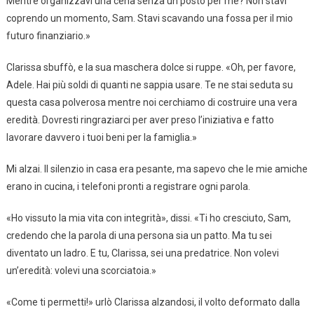
Mentre organizzavi una cena senza un posto per me? Non stavi
coprendo un momento, Sam. Stavi scavando una fossa per il mio
futuro finanziario.»
Clarissa sbuffò, e la sua maschera dolce si ruppe. «Oh, per favore,
Adele. Hai più soldi di quanti ne sappia usare. Te ne stai seduta su
questa casa polverosa mentre noi cerchiamo di costruire una vera
eredità. Dovresti ringraziarci per aver preso l’iniziativa e fatto
lavorare davvero i tuoi beni per la famiglia.»
Mi alzai. Il silenzio in casa era pesante, ma sapevo che le mie amiche
erano in cucina, i telefoni pronti a registrare ogni parola.
«Ho vissuto la mia vita con integrità», dissi. «Ti ho cresciuto, Sam,
credendo che la parola di una persona sia un patto. Ma tu sei
diventato un ladro. E tu, Clarissa, sei una predatrice. Non volevi
un’eredità: volevi una scorciatoia.»
«Come ti permetti!» urlò Clarissa alzandosi, il volto deformato dalla