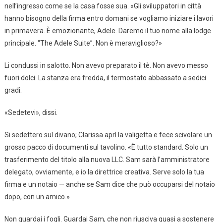
nell’ingresso come se la casa fosse sua. «Gli sviluppatori in città
hanno bisogno della firma entro domani se vogliamo iniziare i lavori
in primavera. È emozionante, Adele. Daremo il tuo nome alla lodge
principale. “The Adele Suite”. Non è meraviglioso?»
Li condussi in salotto. Non avevo preparato il tè. Non avevo messo
fuori dolci. La stanza era fredda, il termostato abbassato a sedici
gradi.
«Sedetevi», dissi.
Si sedettero sul divano; Clarissa aprì la valigetta e fece scivolare un
grosso pacco di documenti sul tavolino. «È tutto standard. Solo un
trasferimento del titolo alla nuova LLC. Sam sarà l’amministratore
delegato, ovviamente, e io la direttrice creativa. Serve solo la tua
firma e un notaio — anche se Sam dice che può occuparsi del notaio
dopo, con un amico.»
Non guardai i fogli. Guardai Sam, che non riusciva quasi a sostenere