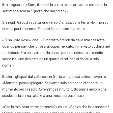
il mio sguardo. «Sam, ti ricordi la busta rossa arrivata a casa mia la
settimana scorsa? Quella che hai preso?»
Si irrigidì. Gli occhi scattarono verso Clarissa, poi a terra. «Io… non so
di cosa parli, mamma. Forse si è persa con la posta.»
«Ti ha visto Rose», dissi. «Ti ha visto prenderla dalla mia cassetta
quando pensavi che io fossi al supermercato. Ti ha visto buttarla nel
tuo bidone. Era un avviso della banca per una richiesta di credito
sospetta. Una richiesta da un quarto di milione di dollari a mio
nome.»
Il colore gli sparì dal volto così in fretta che pensai potesse svenire.
«Mamma, posso spiegare. Stavamo solo cercando di coprire un
momento per il resort. Avremmo restituito tutto prima ancora che
scadesse la prima rata. Era una mossa di business.»
«Con la mia casa come garanzia?» chiesi. «Senza che io lo sapessi?