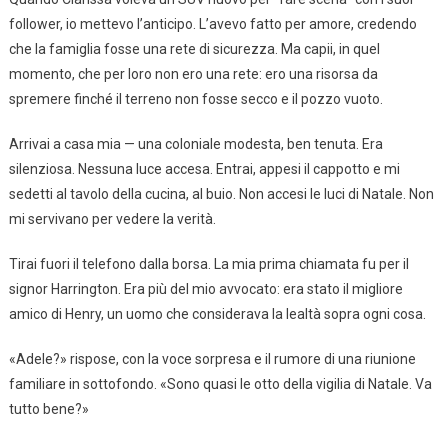
follower, io mettevo l’anticipo. L’avevo fatto per amore, credendo
che la famiglia fosse una rete di sicurezza. Ma capii, in quel
momento, che per loro non ero una rete: ero una risorsa da
spremere finché il terreno non fosse secco e il pozzo vuoto.
Arrivai a casa mia — una coloniale modesta, ben tenuta. Era
silenziosa. Nessuna luce accesa. Entrai, appesi il cappotto e mi
sedetti al tavolo della cucina, al buio. Non accesi le luci di Natale. Non
mi servivano per vedere la verità.
Tirai fuori il telefono dalla borsa. La mia prima chiamata fu per il
signor Harrington. Era più del mio avvocato: era stato il migliore
amico di Henry, un uomo che considerava la lealtà sopra ogni cosa.
«Adele?» rispose, con la voce sorpresa e il rumore di una riunione
familiare in sottofondo. «Sono quasi le otto della vigilia di Natale. Va
tutto bene?»