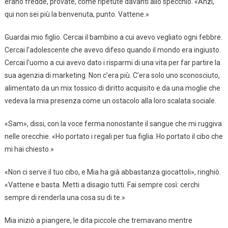
erano fredde, provate, come ripetute davanti allo specchio. «Anzi,
qui non sei più la benvenuta, punto. Vattene.»
Guardai mio figlio. Cercai il bambino a cui avevo vegliato ogni febbre.
Cercai l’adolescente che avevo difeso quando il mondo era ingiusto.
Cercai l’uomo a cui avevo dato i risparmi di una vita per far partire la
sua agenzia di marketing. Non c’era più. C’era solo uno sconosciuto,
alimentato da un mix tossico di diritto acquisito e da una moglie che
vedeva la mia presenza come un ostacolo alla loro scalata sociale.
«Sam», dissi, con la voce ferma nonostante il sangue che mi ruggiva
nelle orecchie. «Ho portato i regali per tua figlia. Ho portato il cibo che
mi hai chiesto.»
«Non ci serve il tuo cibo, e Mia ha già abbastanza giocattoli», ringhiò.
«Vattene e basta. Metti a disagio tutti. Fai sempre così: cerchi
sempre di renderla una cosa su di te.»
Mia iniziò a piangere, le dita piccole che tremavano mentre