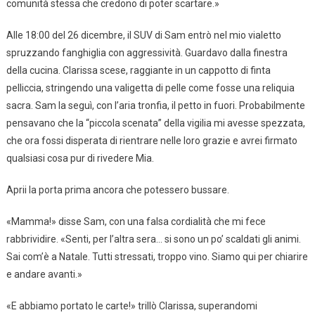
comunità stessa che credono di poter scartare.»
Alle 18:00 del 26 dicembre, il SUV di Sam entrò nel mio vialetto
spruzzando fanghiglia con aggressività. Guardavo dalla finestra
della cucina. Clarissa scese, raggiante in un cappotto di finta
pelliccia, stringendo una valigetta di pelle come fosse una reliquia
sacra. Sam la seguì, con l’aria tronfia, il petto in fuori. Probabilmente
pensavano che la “piccola scenata” della vigilia mi avesse spezzata,
che ora fossi disperata di rientrare nelle loro grazie e avrei firmato
qualsiasi cosa pur di rivedere Mia.
Aprii la porta prima ancora che potessero bussare.
«Mamma!» disse Sam, con una falsa cordialità che mi fece
rabbrividire. «Senti, per l’altra sera… si sono un po’ scaldati gli animi.
Sai com’è a Natale. Tutti stressati, troppo vino. Siamo qui per chiarire
e andare avanti.»
«E abbiamo portato le carte!» trillò Clarissa, superandomi