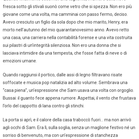
fresca sotto gli stivali suonò come vetro che si spezza. Non ero più
giovane come una volta, ma camminai con passo fermo, deciso.
Avevo cresciuto un figlio da sola dopo che mio marito, Henry, era
morto nell’autunno del mio quarantanovesimo anno. Avevo retto
una casa, una carriera nella contabilità forense e una vita costruita
sui pilastri di un’integrità silenziosa. Non ero una donna che si
lasciava intimidire da una tempesta, che fosse fatta di neve o di
emozioni umane.
Quando raggiunsi il portico, dalle assi di legno filtravano risate
soffocate e musica pop natalizia ad alto volume. Sembrava una
“casa piena”, un’espressione che Sam usava una volta con orgoglio.
Bussai: il guanto fece appena rumore. Aspettai, il vento che frustava
l’orlo del cappotto di lana contro gli stinchi.
La porta si aprì, e il calore della casa traboccò fuori… ma non arrivò
agli occhi di Sam. Era lì, sulla soglia, senza un maglione festivo né un
sorriso di benvenuto, ma con un’espressione di stanchezza