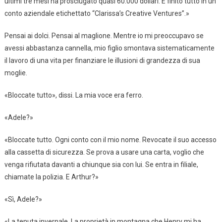
ultimi tre mesi ha prosciugato quasi 60.000 dollari. È finito tutto in un
conto aziendale etichettato “Clarissa’s Creative Ventures”.»
Pensai ai dolci. Pensai al maglione. Mentre io mi preoccupavo se
avessi abbastanza cannella, mio figlio smontava sistematicamente
il lavoro di una vita per finanziare le illusioni di grandezza di sua
moglie.
«Bloccate tutto», dissi. La mia voce era ferro.
«Adele?»
«Bloccate tutto. Ogni conto con il mio nome. Revocate il suo accesso
alla cassetta di sicurezza. Se prova a usare una carta, voglio che
venga rifiutata davanti a chiunque sia con lui. Se entra in filiale,
chiamate la polizia. E Arthur?»
«Sì, Adele?»
«La tenuta invernale. La proprietà in montagna che Henry mi ha