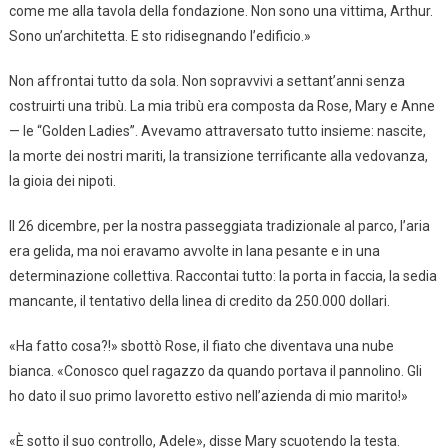
come me alla tavola della fondazione. Non sono una vittima, Arthur.
Sono un’architetta. E sto ridisegnando l’edificio.»
Non affrontai tutto da sola. Non sopravvivi a settant’anni senza
costruirti una tribù. La mia tribù era composta da Rose, Mary e Anne
— le “Golden Ladies”. Avevamo attraversato tutto insieme: nascite,
la morte dei nostri mariti, la transizione terrificante alla vedovanza,
la gioia dei nipoti.
Il 26 dicembre, per la nostra passeggiata tradizionale al parco, l’aria
era gelida, ma noi eravamo avvolte in lana pesante e in una
determinazione collettiva. Raccontai tutto: la porta in faccia, la sedia
mancante, il tentativo della linea di credito da 250.000 dollari.
«Ha fatto cosa?!» sbottò Rose, il fiato che diventava una nube
bianca. «Conosco quel ragazzo da quando portava il pannolino. Gli
ho dato il suo primo lavoretto estivo nell’azienda di mio marito!»
«È sotto il suo controllo, Adele», disse Mary scuotendo la testa.