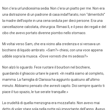
Non c’era un’undicesima sedia. Non c’era un piatto per me. Non era
una distrazione di un padrone di casa indaffarato; non “dimentichi”
la madre dell’ospite in una cena seduta per dieci persone. Era una
cancellazione calcolata, chirurgica. Rimasi lì, e il peso dei regali e del
cibo che avevo portato divenne piombo nello stomaco.
Mi voltai verso Sam, che era vicino alla credenza e si versava un
bicchiere di liquido ambrato. «Sam?» chiesi, con una voce appena
udibile sopra la musica. «Dove vorresti che mi sedessi?»
Non alzò lo sguardo. Fece ruotare il bourbon nel bicchiere,
guardando il ghiaccio urtare le pareti. «In realtà siamo al completo,
mamma. La famiglia di Clarissa ha aggiunto qualcuno all’ultimo
minuto. Abbiamo pensato che avresti capito. Dici sempre quanto ti
piace il tuo spazio, le tue serate tranquille.»
La crudeltà di quella menzogna era mozzafiato. Non avevo mai
detto di voler stare sola nella notte più importante dell’anno. Avevo