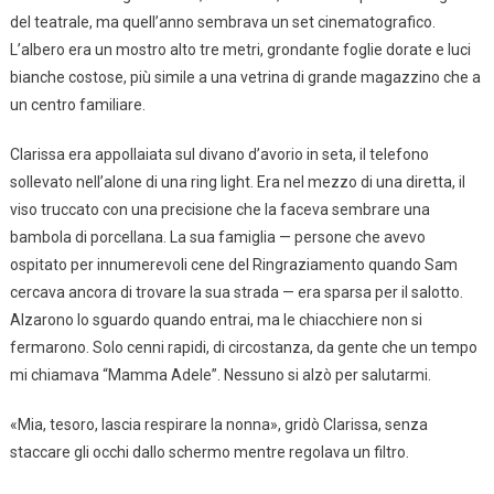
del teatrale, ma quell’anno sembrava un set cinematografico.
L’albero era un mostro alto tre metri, grondante foglie dorate e luci
bianche costose, più simile a una vetrina di grande magazzino che a
un centro familiare.
Clarissa era appollaiata sul divano d’avorio in seta, il telefono
sollevato nell’alone di una ring light. Era nel mezzo di una diretta, il
viso truccato con una precisione che la faceva sembrare una
bambola di porcellana. La sua famiglia — persone che avevo
ospitato per innumerevoli cene del Ringraziamento quando Sam
cercava ancora di trovare la sua strada — era sparsa per il salotto.
Alzarono lo sguardo quando entrai, ma le chiacchiere non si
fermarono. Solo cenni rapidi, di circostanza, da gente che un tempo
mi chiamava “Mamma Adele”. Nessuno si alzò per salutarmi.
«Mia, tesoro, lascia respirare la nonna», gridò Clarissa, senza
staccare gli occhi dallo schermo mentre regolava un filtro.