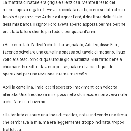
La mattina di Natale era grigia e silenziosa. Mentre il resto del
mondo apriva regali e beveva cioccolata calda, io ero seduta al mio
tavolo da pranzo con Arthur e il signor Ford, il direttore della filiale
della mia banca. Il signor Ford aveva aperto apposta per me perché
ero stata la loro cliente più fedele per quarant’anni.
«Ho controllato l’attività che lei ha segnalato, Adele», disse Ford,
facendo scivolare una cartellina spessa sul tavolo di mogano. Il suo
volto era teso, privo di qualunque gioia natalizia. «Ha fatto bene a
chiamare. In realtà, stavamo per segnalare diverse di queste
operazioni per una revisione interna martedì.»
Aprii la cartellina. I miei occhi scorsero i movimenti con velocità
allenata. Una freddezza mi si posò nello stomaco, e non aveva nulla
a che fare con l’inverno.
«Ha tentato di aprire una linea di credito», notai, indicando una firma
che sembrava la mia, ma era leggermente troppo inclinata, troppo
frettolosa.