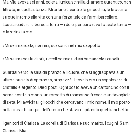
Ma Mia aveva sei anni, ed era l’unica scintilla di amore autentico, non
filtrato, in quella stanza. Mi si lanciò contro le ginocchia, le braccine
strette intorno alla vita con una forza tale da farmi barcollare.
Lasciai cadere le borse a terra — i dolci per cui avevo faticato tanto —
e la strinsi a me.
«Mi sei mancata, nonna», sussurrò nel mio cappotto.
«Mi sei mancata di più, uccellino mio», dissi baciandole i capelli.
Guardai verso la sala da pranzo e il cuore, che si aggrappava a un
ultimo briciolo di speranza, si spezzò. Il tavolo era un capolavoro di
cristallo e argento. Dieci posti. Ogni posto aveva un cartoncino con il
nome scritto a mano, un rametto di rosmarino fresco e un tovagliolo
di seta. Mi avvicinai, gli occhi che cercavano il mio nome, il mio posto
nella linea di sangue dell’uomo che stava ospitando quel banchetto.
I genitori di Clarissa. La sorella di Clarissa e suo marito. I cugini. Sam.
Clarissa. Mia.