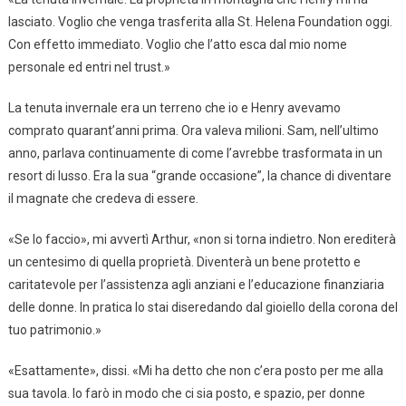
lasciato. Voglio che venga trasferita alla St. Helena Foundation oggi.
Con effetto immediato. Voglio che l’atto esca dal mio nome
personale ed entri nel trust.»
La tenuta invernale era un terreno che io e Henry avevamo
comprato quarant’anni prima. Ora valeva milioni. Sam, nell’ultimo
anno, parlava continuamente di come l’avrebbe trasformata in un
resort di lusso. Era la sua “grande occasione”, la chance di diventare
il magnate che credeva di essere.
«Se lo faccio», mi avvertì Arthur, «non si torna indietro. Non erediterà
un centesimo di quella proprietà. Diventerà un bene protetto e
caritatevole per l’assistenza agli anziani e l’educazione finanziaria
delle donne. In pratica lo stai diseredando dal gioiello della corona del
tuo patrimonio.»
«Esattamente», dissi. «Mi ha detto che non c’era posto per me alla
sua tavola. Io farò in modo che ci sia posto, e spazio, per donne