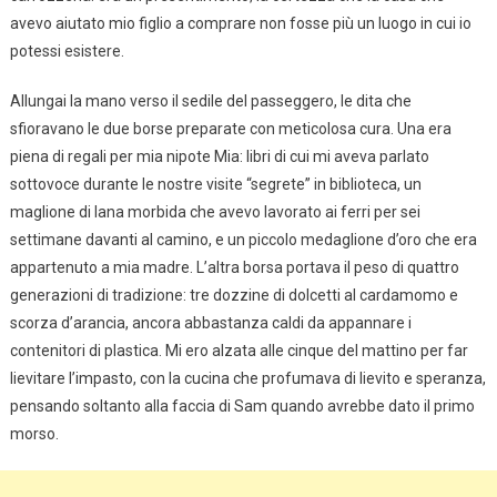
avevo aiutato mio figlio a comprare non fosse più un luogo in cui io
potessi esistere.
Allungai la mano verso il sedile del passeggero, le dita che
sfioravano le due borse preparate con meticolosa cura. Una era
piena di regali per mia nipote Mia: libri di cui mi aveva parlato
sottovoce durante le nostre visite “segrete” in biblioteca, un
maglione di lana morbida che avevo lavorato ai ferri per sei
settimane davanti al camino, e un piccolo medaglione d’oro che era
appartenuto a mia madre. L’altra borsa portava il peso di quattro
generazioni di tradizione: tre dozzine di dolcetti al cardamomo e
scorza d’arancia, ancora abbastanza caldi da appannare i
contenitori di plastica. Mi ero alzata alle cinque del mattino per far
lievitare l’impasto, con la cucina che profumava di lievito e speranza,
pensando soltanto alla faccia di Sam quando avrebbe dato il primo
morso.