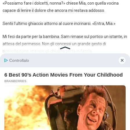
«Possiamo fare i dolcetti, nonna?» chiese Mia, con quella vocina
capace di lenire il dolore che ancora mi restava addosso.
Sentii l’ultimo ghiaccio attorno al cuore incrinarsi. «Entra, Mia.»
Mi feci da parte per la bambina. Sam rimase sul portico un istante, in
attesa del permesso. Non gli concessi un grande gesto di
riconciliazione, ma non gli chiusi la porta in faccia.
«C’è una sedia per te al tavolo della cucina, Sam», dissi piano. «Ma
ricorda: è il mio tavolo. E ti guadagnerai il tuo posto ogni singolo
giorno.»
Mentre il profumo di cannella e scorza d’arancia tornava a riempire
la casa, capii che non mi ero limitata a dire “come vuoi”. Mi ero
salvata. E, nel farlo, avevo dato a mio figlio l’unica cosa di cui aveva
davvero bisogno: la possibilità di diventare un uomo d’onore,
ricominciando dalle fondamenta.