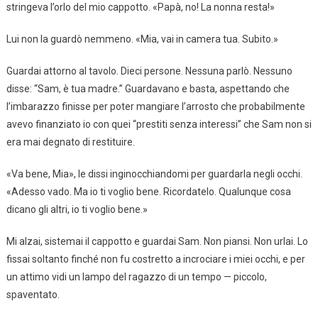
stringeva l’orlo del mio cappotto. «Papà, no! La nonna resta!»
Lui non la guardò nemmeno. «Mia, vai in camera tua. Subito.»
Guardai attorno al tavolo. Dieci persone. Nessuna parlò. Nessuno
disse: “Sam, è tua madre.” Guardavano e basta, aspettando che
l’imbarazzo finisse per poter mangiare l’arrosto che probabilmente
avevo finanziato io con quei “prestiti senza interessi” che Sam non si
era mai degnato di restituire.
«Va bene, Mia», le dissi inginocchiandomi per guardarla negli occhi.
«Adesso vado. Ma io ti voglio bene. Ricordatelo. Qualunque cosa
dicano gli altri, io ti voglio bene.»
Mi alzai, sistemai il cappotto e guardai Sam. Non piansi. Non urlai. Lo
fissai soltanto finché non fu costretto a incrociare i miei occhi, e per
un attimo vidi un lampo del ragazzo di un tempo — piccolo,
spaventato.