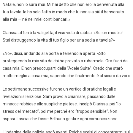
Natale, non lo sarà mai. Mi hai detto che non ero la benvenuta alla
tua tavola. Io ho solo fatto in modo che tu non sia più il benvenuto
alla mia — né nei miei conti bancari.»
Clarissa afferrò la valigetta, il viso viola di rabbia. «Sei un mostro!
Stai distruggendo la vita di tuo figlio per una sedia a tavola?»
«No», dissi, andando alla porta e tenendola aperta. «Sto
proteggendo la mia vita da chi ha provato a rubarmela. Ora fuori da
casa mia. E non preoccuparti della “Adele Suite”. Credo che starò
molto meglio a casa mia, sapendo che finalmente è al sicuro da voi.»
Le settimane successive furono un vortice di pratiche legali e
rivelazioni silenziose. Sam provò a chiamare, passando dalle
minacce rabbiose alle suppliche pietose. Incolpò Clarissa, poi “lo
stress del mercato”, poi me perché ero “troppo sensibile”. Non
risposi. Lasciai che fosse Arthur a gestire ogni comunicazione.
L’indagine della polizia andò avanti. Poiché scelsi di concentrarmi sul