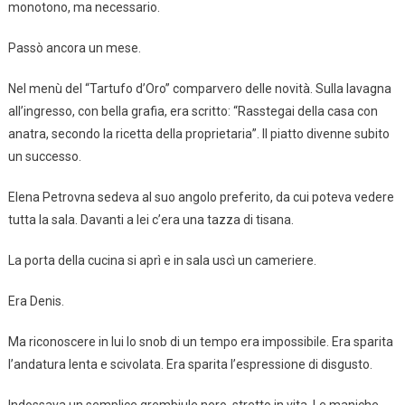
monotono, ma necessario.
Passò ancora un mese.
Nel menù del “Tartufo d’Oro” comparvero delle novità. Sulla lavagna
all’ingresso, con bella grafia, era scritto: “Rasstegai della casa con
anatra, secondo la ricetta della proprietaria”. Il piatto divenne subito
un successo.
Elena Petrovna sedeva al suo angolo preferito, da cui poteva vedere
tutta la sala. Davanti a lei c’era una tazza di tisana.
La porta della cucina si aprì e in sala uscì un cameriere.
Era Denis.
Ma riconoscere in lui lo snob di un tempo era impossibile. Era sparita
l’andatura lenta e scivolata. Era sparita l’espressione di disgusto.
Indossava un semplice grembiule nero, stretto in vita. Le maniche