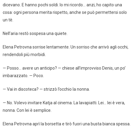
dicevano. E hanno pochi soldi. Io mi ricordo… anzi, ho capito una
cosa: ogni persona merita rispetto, anche se può permettersi solo
un tè.
Nell’aria restò sospesa una quiete.
Elena Petrovna sorrise lentamente. Un sorriso che arrivò agli occhi,
rendendoli più morbidi.
— Posso… avere un anticipo? — chiese all’improvviso Denis, un po’
imbarazzato. — Poco.
— Vai in discoteca? — strizzò l’occhio la nonna.
— No. Volevo invitare Katja al cinema. La lavapiatti. Lei… lei è vera,
nonna. Con lei è semplice.
Elena Petrovna aprì la borsetta e tirò fuori una busta bianca spessa.