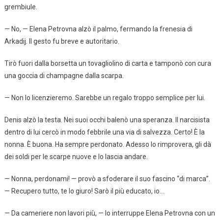
grembiule.
— No, — Elena Petrovna alzò il palmo, fermando la frenesia di
Arkadij. Il gesto fu breve e autoritario.
Tirò fuori dalla borsetta un tovagliolino di carta e tamponò con cura
una goccia di champagne dalla scarpa.
— Non lo licenzieremo. Sarebbe un regalo troppo semplice per lui.
Denis alzò la testa. Nei suoi occhi balenò una speranza. Il narcisista
dentro di lui cercò in modo febbrile una via di salvezza. Certo! È la
nonna. È buona. Ha sempre perdonato. Adesso lo rimprovera, gli dà
dei soldi per le scarpe nuove e lo lascia andare.
— Nonna, perdonami! — provò a sfoderare il suo fascino “di marca”.
— Recupero tutto, te lo giuro! Sarò il più educato, io…
— Da cameriere non lavori più, — lo interruppe Elena Petrovna con un