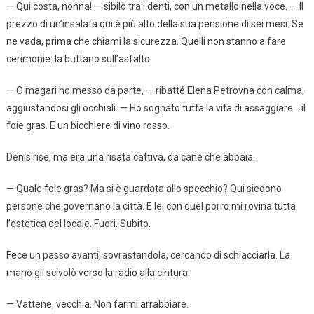
— Qui costa, nonna! — sibilò tra i denti, con un metallo nella voce. — Il
prezzo di un’insalata qui è più alto della sua pensione di sei mesi. Se
ne vada, prima che chiami la sicurezza. Quelli non stanno a fare
cerimonie: la buttano sull’asfalto.
— O magari ho messo da parte, — ribatté Elena Petrovna con calma,
aggiustandosi gli occhiali. — Ho sognato tutta la vita di assaggiare… il
foie gras. E un bicchiere di vino rosso.
Denis rise, ma era una risata cattiva, da cane che abbaia.
— Quale foie gras? Ma si è guardata allo specchio? Qui siedono
persone che governano la città. E lei con quel porro mi rovina tutta
l’estetica del locale. Fuori. Subito.
Fece un passo avanti, sovrastandola, cercando di schiacciarla. La
mano gli scivolò verso la radio alla cintura.
— Vattene, vecchia. Non farmi arrabbiare.