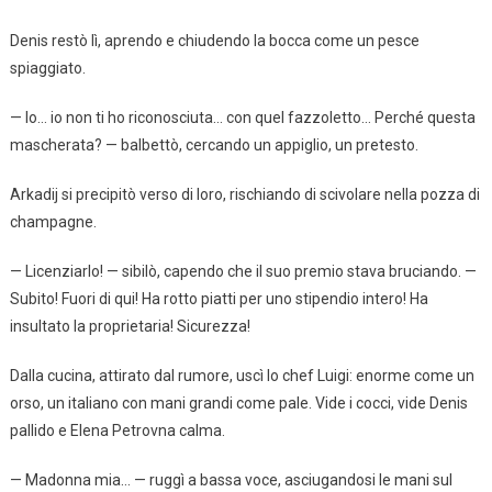
Denis restò lì, aprendo e chiudendo la bocca come un pesce
spiaggiato.
— Io… io non ti ho riconosciuta… con quel fazzoletto… Perché questa
mascherata? — balbettò, cercando un appiglio, un pretesto.
Arkadij si precipitò verso di loro, rischiando di scivolare nella pozza di
champagne.
— Licenziarlo! — sibilò, capendo che il suo premio stava bruciando. —
Subito! Fuori di qui! Ha rotto piatti per uno stipendio intero! Ha
insultato la proprietaria! Sicurezza!
Dalla cucina, attirato dal rumore, uscì lo chef Luigi: enorme come un
orso, un italiano con mani grandi come pale. Vide i cocci, vide Denis
pallido e Elena Petrovna calma.
— Madonna mia… — ruggì a bassa voce, asciugandosi le mani sul