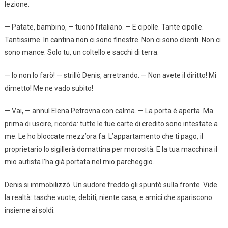
lezione.
— Patate, bambino, — tuonò l’italiano. — E cipolle. Tante cipolle.
Tantissime. In cantina non ci sono finestre. Non ci sono clienti. Non ci
sono mance. Solo tu, un coltello e sacchi di terra.
— Io non lo farò! — strillò Denis, arretrando. — Non avete il diritto! Mi
dimetto! Me ne vado subito!
— Vai, — annuì Elena Petrovna con calma. — La porta è aperta. Ma
prima di uscire, ricorda: tutte le tue carte di credito sono intestate a
me. Le ho bloccate mezz’ora fa. L’appartamento che ti pago, il
proprietario lo sigillerà domattina per morosità. E la tua macchina il
mio autista l’ha già portata nel mio parcheggio.
Denis si immobilizzò. Un sudore freddo gli spuntò sulla fronte. Vide
la realtà: tasche vuote, debiti, niente casa, e amici che spariscono
insieme ai soldi.