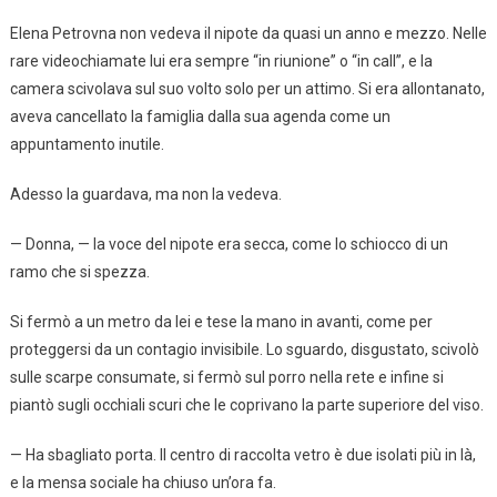
Elena Petrovna non vedeva il nipote da quasi un anno e mezzo. Nelle
rare videochiamate lui era sempre “in riunione” o “in call”, e la
camera scivolava sul suo volto solo per un attimo. Si era allontanato,
aveva cancellato la famiglia dalla sua agenda come un
appuntamento inutile.
Adesso la guardava, ma non la vedeva.
— Donna, — la voce del nipote era secca, come lo schiocco di un
ramo che si spezza.
Si fermò a un metro da lei e tese la mano in avanti, come per
proteggersi da un contagio invisibile. Lo sguardo, disgustato, scivolò
sulle scarpe consumate, si fermò sul porro nella rete e infine si
piantò sugli occhiali scuri che le coprivano la parte superiore del viso.
— Ha sbagliato porta. Il centro di raccolta vetro è due isolati più in là,
e la mensa sociale ha chiuso un’ora fa.