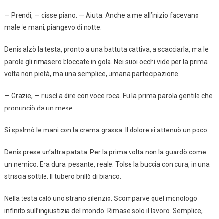
— Prendi, — disse piano. — Aiuta. Anche a me all’inizio facevano
male le mani, piangevo di notte.
Denis alzò la testa, pronto a una battuta cattiva, a scacciarla, ma le
parole gli rimasero bloccate in gola. Nei suoi occhi vide per la prima
volta non pietà, ma una semplice, umana partecipazione.
— Grazie, — riuscì a dire con voce roca. Fu la prima parola gentile che
pronunciò da un mese.
Si spalmò le mani con la crema grassa. Il dolore si attenuò un poco.
Denis prese un’altra patata. Per la prima volta non la guardò come
un nemico. Era dura, pesante, reale. Tolse la buccia con cura, in una
striscia sottile. Il tubero brillò di bianco.
Nella testa calò uno strano silenzio. Scomparve quel monologo
infinito sull’ingiustizia del mondo. Rimase solo il lavoro. Semplice,