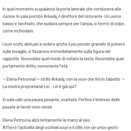
In quel momento si spalancò la porta laterale che conduceva alla
cucina. In sala piombò Arkadij, il direttore del ristorante. Un uomo
basso e tarchiato, che sudava sempre per l’ansia, si fermò di colpo
come inchiodato.
I suoi occhi, abituati a vedere anche il più piccolo granello di polvere
sulle tovaglie, si fissarono immediatamente sulla figura nel
cappotto. Riconobbe quel modo di voltare la testa. Riconobbe quel
portamento dritto, nonostante l’età.
— Elena Petrovna! — strillò Arkadij, con la voce che finì in falsetto. —
La nostra proprietaria! Lei… Lei è già qui?
In sala calò una pausa pesante, ovattata. Perfino il tintinnio delle
posate ai tavoli vicini cessò.
Elena Petrovna alzò lentamente la mano al viso.
Afferrò l’asticella degli occhiali scuri e li sfilò con un unico gesto