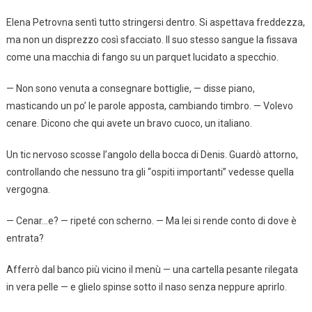
Elena Petrovna sentì tutto stringersi dentro. Si aspettava freddezza,
ma non un disprezzo così sfacciato. Il suo stesso sangue la fissava
come una macchia di fango su un parquet lucidato a specchio.
— Non sono venuta a consegnare bottiglie, — disse piano,
masticando un po’ le parole apposta, cambiando timbro. — Volevo
cenare. Dicono che qui avete un bravo cuoco, un italiano.
Un tic nervoso scosse l’angolo della bocca di Denis. Guardò attorno,
controllando che nessuno tra gli “ospiti importanti” vedesse quella
vergogna.
— Cenar…e? — ripeté con scherno. — Ma lei si rende conto di dove è
entrata?
Afferrò dal banco più vicino il menù — una cartella pesante rilegata
in vera pelle — e glielo spinse sotto il naso senza neppure aprirlo.