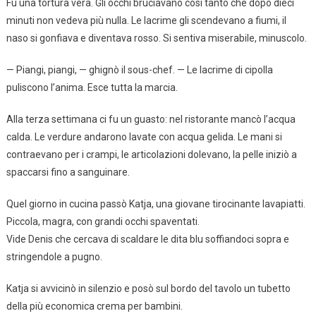
Fu una tortura vera. Gli occhi bruciavano così tanto che dopo dieci
minuti non vedeva più nulla. Le lacrime gli scendevano a fiumi, il
naso si gonfiava e diventava rosso. Si sentiva miserabile, minuscolo.
— Piangi, piangi, — ghignò il sous-chef. — Le lacrime di cipolla
puliscono l’anima. Esce tutta la marcia.
Alla terza settimana ci fu un guasto: nel ristorante mancò l’acqua
calda. Le verdure andarono lavate con acqua gelida. Le mani si
contraevano per i crampi, le articolazioni dolevano, la pelle iniziò a
spaccarsi fino a sanguinare.
Quel giorno in cucina passò Katja, una giovane tirocinante lavapiatti.
Piccola, magra, con grandi occhi spaventati.
Vide Denis che cercava di scaldare le dita blu soffiandoci sopra e
stringendole a pugno.
Katja si avvicinò in silenzio e posò sul bordo del tavolo un tubetto
della più economica crema per bambini.