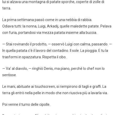
lui si alzava una montagna di patate sporche, coperte di zolle di
terra.
La prima settimana passò come in una nebbia di rabbia.
Odiava tutti: la nonna, Luigi, Arkadij, quelle maledette patate. Pelava
con furia, portandosi via mezza patata insieme alla buccia.
— Stai rovinando il prodotto, — osservò Luigi con calma, passando. —
In quella patata c’è il lavoro del contadino. Il sole. La pioggia. E tu la
trasformi in spazzatura. Rispetta il cibo.
— Va’ al diavolo, — ringhiò Denis, ma piano, perché lo chef non lo
sentisse.
Le mani, abituate ai touchscreen, si riempirono di tagli e graffi. La
terra gli entrò nella pelle in modo che non riusciva più a lavarla via.
Poi venne il turno delle cipolle.