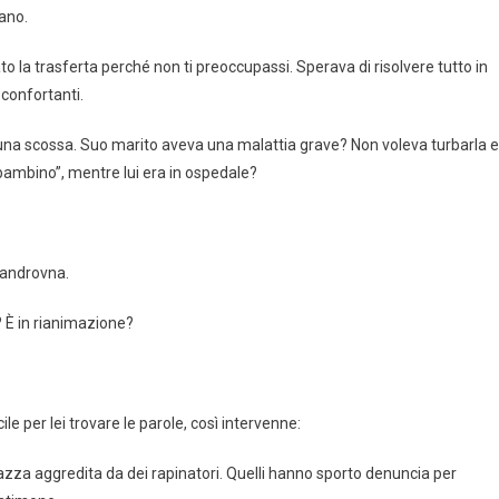
vano.
to la trasferta perché non ti preoccupassi. Sperava di risolvere tutto in
confortanti.
una scossa. Suo marito aveva una malattia grave? Non voleva turbarla e
bambino”, mentre lui era in ospedale?
sandrovna.
 È in rianimazione?
e per lei trovare le parole, così intervenne:
azza aggredita da dei rapinatori. Quelli hanno sporto denuncia per