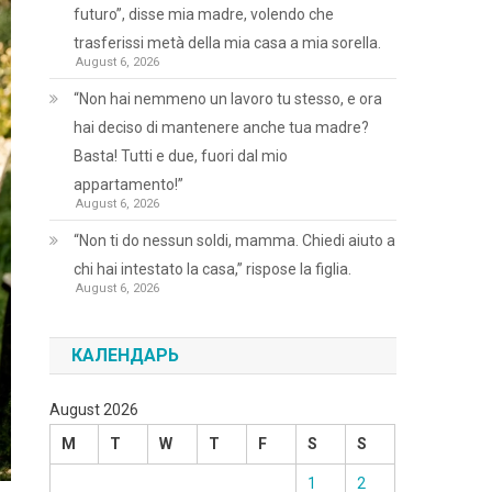
futuro”, disse mia madre, volendo che
trasferissi metà della mia casa a mia sorella.
August 6, 2026
“Non hai nemmeno un lavoro tu stesso, e ora
hai deciso di mantenere anche tua madre?
Basta! Tutti e due, fuori dal mio
appartamento!”
August 6, 2026
“Non ti do nessun soldi, mamma. Chiedi aiuto a
chi hai intestato la casa,” rispose la figlia.
August 6, 2026
КАЛЕНДАРЬ
August 2026
M
T
W
T
F
S
S
1
2