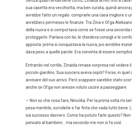
Senza quasi rendersene conto, Zinaida arrivò fino a casa 
sua casetta era vecchiotta, ma ben curata, quindi ancora
avrebbe fatto un regalo: comprarle una casa migliore o 
avrebbero permesso le finanze. Tra Zina e Ol’ga Aleksand
della nuora e si comportava come se fosse una seconda ma
proteggerlo. Parlava con lei, le chiedeva consigli e le co
apposta: prima si conquistava la nuora, poi avrebbe inizi
dava peso a quelle parole. Era convinta di essere sempli
Entrando nel cortile, Zinaida rimase sorpresa nel vedere il 
piccolo giardino. Sua suocera aveva ospiti? Forse, in quel
avvisare del suo arrivo. Però scappare sarebbe stato scor
anche se Ol’ga non avesse voluto uscire a passeggiare.
— Non so che cosa fare, Ninočka. Per la prima volta mi 
pesa mentirle, sorriderle e far finta che vada tutto bene.
sia successo davvero. Come ha potuto farle questo? Non ca
pensato al bambino… ma secondo me non si fa così.