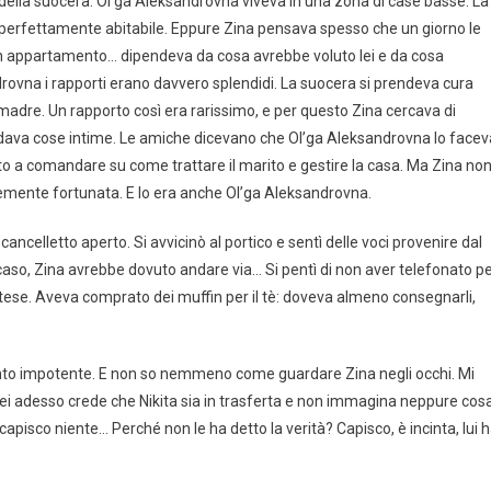
della suocera. Ol’ga Aleksandrovna viveva in una zona di case basse. La
 perfettamente abitabile. Eppure Zina pensava spesso che un giorno le
un appartamento… dipendeva da cosa avrebbe voluto lei e da cosa
rovna i rapporti erano davvero splendidi. La suocera si prendeva cura
dre. Un rapporto così era rarissimo, e per questo Zina cercava di
nfidava cose intime. Le amiche dicevano che Ol’ga Aleksandrovna lo facev
ato a comandare su come trattare il marito e gestire la casa. Ma Zina no
cemente fortunata. E lo era anche Ol’ga Aleksandrovna.
cancelletto aperto. Si avvicinò al portico e sentì delle voci provenire dal
 caso, Zina avrebbe dovuto andare via… Si pentì di non aver telefonato p
tese. Aveva comprato dei muffin per il tè: doveva almeno consegnarli,
sento impotente. E non so nemmeno come guardare Zina negli occhi. Mi
 Lei adesso crede che Nikita sia in trasferta e non immagina neppure cos
pisco niente… Perché non le ha detto la verità? Capisco, è incinta, lui 