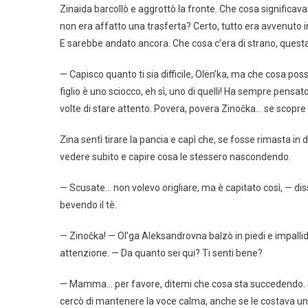
Zinaida barcollò e aggrottò la fronte. Che cosa significava
non era affatto una trasferta? Certo, tutto era avvenuto in
E sarebbe andato ancora. Che cosa c’era di strano, questa
— Capisco quanto ti sia difficile, Olën’ka, ma che cosa pos
figlio è uno sciocco, eh sì, uno di quelli! Ha sempre pensato
volte di stare attento. Povera, povera Zinočka… se scopre l
Zina sentì tirare la pancia e capì che, se fosse rimasta in
vedere subito e capire cosa le stessero nascondendo.
— Scusate… non volevo origliare, ma è capitato così, — di
bevendo il tè.
— Zinočka! — Ol’ga Aleksandrovna balzò in piedi e impallid
attenzione. — Da quanto sei qui? Ti senti bene?
— Mamma… per favore, ditemi che cosa sta succedendo. Se
cercò di mantenere la voce calma, anche se le costava un