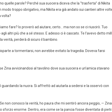
no quelle parole? Perché sua suocera diceva che la “trasferta” di Nikita
 modo troppo sbrigativo, ma Nikita era già andato sui cantieri altre volte
 volta?
siamo fare? Io proverò ad aiutare, certo… ma non so se ci riuscirò. Tuo
 agli altri più che a sé stesso. E adesso ci è cascato. Te l’avevo detto mil
a verità, perderà di sicuro il bambino.
 disparte a tormentarsi, non avrebbe evitato la tragedia. Doveva farsi
sse Zina avvicinandosi al tavolino dove sua suocera e un’amica stavano
ì guardando la nuora. Si affrettò ad aiutarla a sedersi e la osservò con
 non conosco la verità, ho paura che mi sentirò ancora peggio, — Zina
o sforzo enorme. Dentro, era come se la pancia fosse diventata di pietr