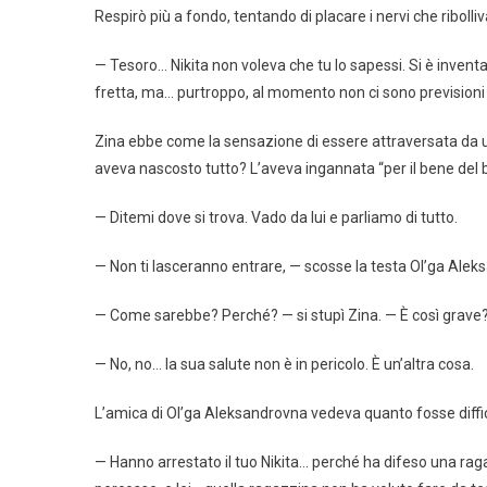
Respirò più a fondo, tentando di placare i nervi che ribolli
— Tesoro… Nikita non voleva che tu lo sapessi. Si è inventa
fretta, ma… purtroppo, al momento non ci sono previsioni 
Zina ebbe come la sensazione di essere attraversata da 
aveva nascosto tutto? L’aveva ingannata “per il bene del 
— Ditemi dove si trova. Vado da lui e parliamo di tutto.
— Non ti lasceranno entrare, — scosse la testa Ol’ga Alek
— Come sarebbe? Perché? — si stupì Zina. — È così grave?
— No, no… la sua salute non è in pericolo. È un’altra cosa.
L’amica di Ol’ga Aleksandrovna vedeva quanto fosse difficil
— Hanno arrestato il tuo Nikita… perché ha difeso una rag