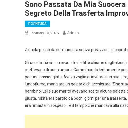
Sono Passata Da Mia Suocera 
Segreto Della Trasferta Improv
ПОЛИТИКА
Admin
February 10, 2026
Zinaida passò da sua suocera senza preavviso e scoprì il s
Gli uccellini si rincorrevano tra le fitte chiome degli albe
mettevano di buon umore. Camminando lentamente per il 
per una passeggiata. Aveva voglia di invitare sua suocera
lungofiume, mangiare un gelato e chiacchierare. Zina stav
bambino. Lei e suo marito avevano scelto alcune palette di
giusta. Nikita era partito da pochi giorni per una trasfert
era rimasta in sospeso… e il tempo che mancava alla nasci