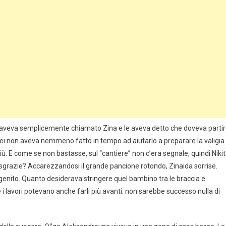
a: aveva semplicemente chiamato Zina e le aveva detto che doveva parti
ei non aveva nemmeno fatto in tempo ad aiutarlo a preparare la valigia
più. E come se non bastasse, sul “cantiere” non c’era segnale, quindi Niki
sgrazie? Accarezzandosi il grande pancione rotondo, Zinaida sorrise.
enito. Quanto desiderava stringere quel bambino tra le braccia e
e i lavori potevano anche farli più avanti: non sarebbe successo nulla di