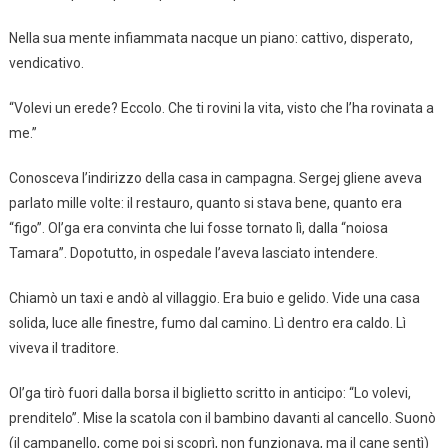
Nella sua mente infiammata nacque un piano: cattivo, disperato,
vendicativo.
“Volevi un erede? Eccolo. Che ti rovini la vita, visto che l’ha rovinata a
me.”
Conosceva l’indirizzo della casa in campagna. Sergej gliene aveva
parlato mille volte: il restauro, quanto si stava bene, quanto era
“figo”. Ol’ga era convinta che lui fosse tornato lì, dalla “noiosa
Tamara”. Dopotutto, in ospedale l’aveva lasciato intendere.
Chiamò un taxi e andò al villaggio. Era buio e gelido. Vide una casa
solida, luce alle finestre, fumo dal camino. Lì dentro era caldo. Lì
viveva il traditore.
Ol’ga tirò fuori dalla borsa il biglietto scritto in anticipo: “Lo volevi,
prenditelo”. Mise la scatola con il bambino davanti al cancello. Suonò
(il campanello, come poi si scoprì, non funzionava, ma il cane sentì)