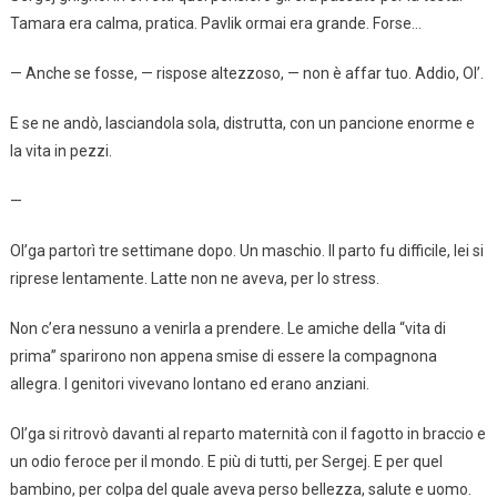
Tamara era calma, pratica. Pavlik ormai era grande. Forse…
— Anche se fosse, — rispose altezzoso, — non è affar tuo. Addio, Ol’.
E se ne andò, lasciandola sola, distrutta, con un pancione enorme e
la vita in pezzi.
—
Ol’ga partorì tre settimane dopo. Un maschio. Il parto fu difficile, lei si
riprese lentamente. Latte non ne aveva, per lo stress.
Non c’era nessuno a venirla a prendere. Le amiche della “vita di
prima” sparirono non appena smise di essere la compagnona
allegra. I genitori vivevano lontano ed erano anziani.
Ol’ga si ritrovò davanti al reparto maternità con il fagotto in braccio e
un odio feroce per il mondo. E più di tutti, per Sergej. E per quel
bambino, per colpa del quale aveva perso bellezza, salute e uomo.