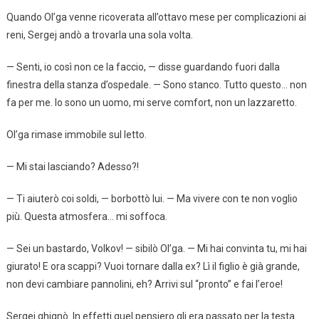
Quando Ol’ga venne ricoverata all’ottavo mese per complicazioni ai
reni, Sergej andò a trovarla una sola volta.
— Senti, io così non ce la faccio, — disse guardando fuori dalla
finestra della stanza d’ospedale. — Sono stanco. Tutto questo… non
fa per me. Io sono un uomo, mi serve comfort, non un lazzaretto.
Ol’ga rimase immobile sul letto.
— Mi stai lasciando? Adesso?!
— Ti aiuterò coi soldi, — borbottò lui. — Ma vivere con te non voglio
più. Questa atmosfera… mi soffoca.
— Sei un bastardo, Volkov! — sibilò Ol’ga. — Mi hai convinta tu, mi hai
giurato! E ora scappi? Vuoi tornare dalla ex? Lì il figlio è già grande,
non devi cambiare pannolini, eh? Arrivi sul “pronto” e fai l’eroe!
Sergej ghignò. In effetti quel pensiero gli era passato per la testa.