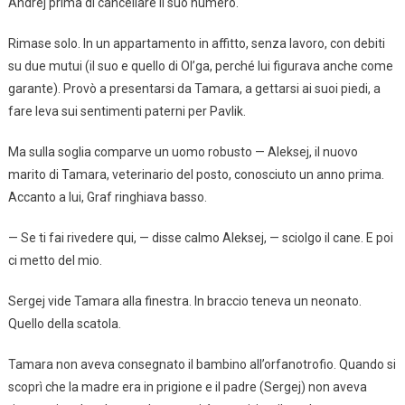
Andrej prima di cancellare il suo numero.
Rimase solo. In un appartamento in affitto, senza lavoro, con debiti
su due mutui (il suo e quello di Ol’ga, perché lui figurava anche come
garante). Provò a presentarsi da Tamara, a gettarsi ai suoi piedi, a
fare leva sui sentimenti paterni per Pavlik.
Ma sulla soglia comparve un uomo robusto — Aleksej, il nuovo
marito di Tamara, veterinario del posto, conosciuto un anno prima.
Accanto a lui, Graf ringhiava basso.
— Se ti fai rivedere qui, — disse calmo Aleksej, — sciolgo il cane. E poi
ci metto del mio.
Sergej vide Tamara alla finestra. In braccio teneva un neonato.
Quello della scatola.
Tamara non aveva consegnato il bambino all’orfanotrofio. Quando si
scoprì che la madre era in prigione e il padre (Sergej) non aveva