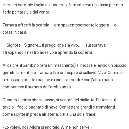
c’era un normale foglio di quaderno, fermato con un sasso per non
farlo portare via dal vento.
Tamara afferrò la scatola — era spaventosamente leggera — e
corse in casa.
— Signore… Signore… ti prego, che sia vivo… — sussurrava,
strappando il nastro adesivo e aprendo la coperta.
Al calore, il bambino (era un maschietto) si mosse e lanciò un piccolo
gemito lamentoso. Tamara tirò un respiro di sollievo. Vivo. Cominciò
a massaggiargli le manine e i piedini, mentre con l’altra mano
componeva il numero dell’ambulanza.
Quando il primo shock passò, si ricordò del biglietto. Distese sul
tavolo il foglio bagnato di neve. Con lettere grandi e tremolanti,
come scritte in preda all’isteria, c’era una sola frase:
«Lo volevi, no? Allora prenditelo. A me non serve.»