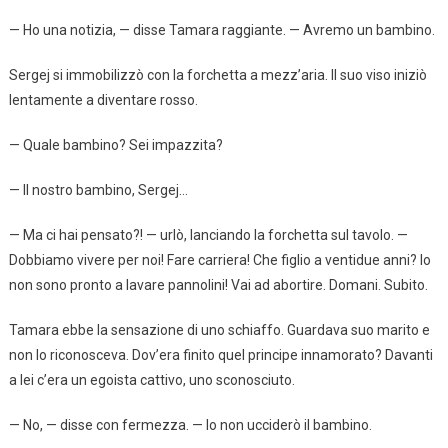
— Ho una notizia, — disse Tamara raggiante. — Avremo un bambino.
Sergej si immobilizzò con la forchetta a mezz’aria. Il suo viso iniziò
lentamente a diventare rosso.
— Quale bambino? Sei impazzita?
— Il nostro bambino, Sergej…
— Ma ci hai pensato?! — urlò, lanciando la forchetta sul tavolo. —
Dobbiamo vivere per noi! Fare carriera! Che figlio a ventidue anni? Io
non sono pronto a lavare pannolini! Vai ad abortire. Domani. Subito.
Tamara ebbe la sensazione di uno schiaffo. Guardava suo marito e
non lo riconosceva. Dov’era finito quel principe innamorato? Davanti
a lei c’era un egoista cattivo, uno sconosciuto.
— No, — disse con fermezza. — Io non ucciderò il bambino.