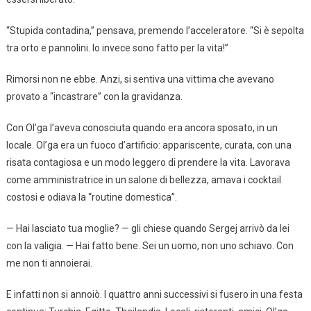
“Stupida contadina,” pensava, premendo l’acceleratore. “Si è sepolta
tra orto e pannolini. Io invece sono fatto per la vita!”
Rimorsi non ne ebbe. Anzi, si sentiva una vittima che avevano
provato a “incastrare” con la gravidanza.
Con Ol’ga l’aveva conosciuta quando era ancora sposato, in un
locale. Ol’ga era un fuoco d’artificio: appariscente, curata, con una
risata contagiosa e un modo leggero di prendere la vita. Lavorava
come amministratrice in un salone di bellezza, amava i cocktail
costosi e odiava la “routine domestica”.
— Hai lasciato tua moglie? — gli chiese quando Sergej arrivò da lei
con la valigia. — Hai fatto bene. Sei un uomo, non uno schiavo. Con
me non ti annoierai.
E infatti non si annoiò. I quattro anni successivi si fusero in una festa