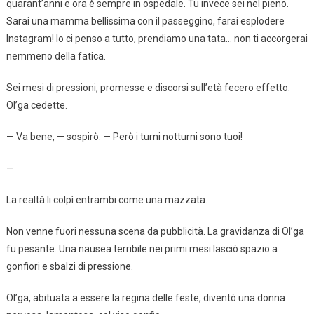
quarant’anni e ora è sempre in ospedale. Tu invece sei nel pieno.
Sarai una mamma bellissima con il passeggino, farai esplodere
Instagram! Io ci penso a tutto, prendiamo una tata… non ti accorgerai
nemmeno della fatica.
Sei mesi di pressioni, promesse e discorsi sull’età fecero effetto.
Ol’ga cedette.
— Va bene, — sospirò. — Però i turni notturni sono tuoi!
—
La realtà li colpì entrambi come una mazzata.
Non venne fuori nessuna scena da pubblicità. La gravidanza di Ol’ga
fu pesante. Una nausea terribile nei primi mesi lasciò spazio a
gonfiori e sbalzi di pressione.
Ol’ga, abituata a essere la regina delle feste, diventò una donna