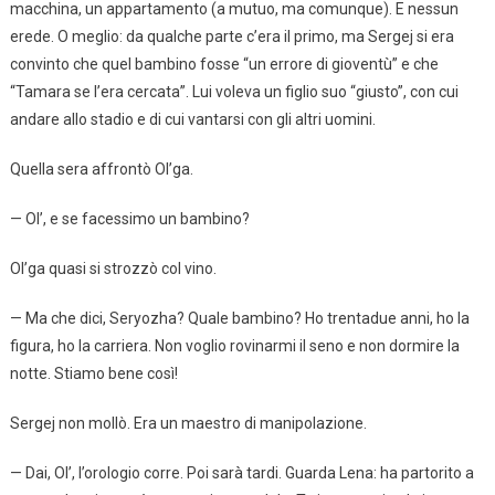
macchina, un appartamento (a mutuo, ma comunque). E nessun
erede. O meglio: da qualche parte c’era il primo, ma Sergej si era
convinto che quel bambino fosse “un errore di gioventù” e che
“Tamara se l’era cercata”. Lui voleva un figlio suo “giusto”, con cui
andare allo stadio e di cui vantarsi con gli altri uomini.
Quella sera affrontò Ol’ga.
— Ol’, e se facessimo un bambino?
Ol’ga quasi si strozzò col vino.
— Ma che dici, Seryozha? Quale bambino? Ho trentadue anni, ho la
figura, ho la carriera. Non voglio rovinarmi il seno e non dormire la
notte. Stiamo bene così!
Sergej non mollò. Era un maestro di manipolazione.
— Dai, Ol’, l’orologio corre. Poi sarà tardi. Guarda Lena: ha partorito a