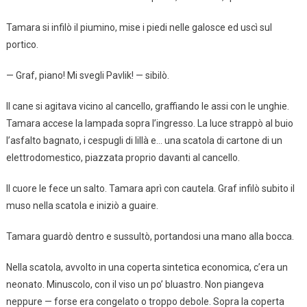
Tamara si infilò il piumino, mise i piedi nelle galosce ed uscì sul
portico.
— Graf, piano! Mi svegli Pavlik! — sibilò.
Il cane si agitava vicino al cancello, graffiando le assi con le unghie.
Tamara accese la lampada sopra l’ingresso. La luce strappò al buio
l’asfalto bagnato, i cespugli di lillà e… una scatola di cartone di un
elettrodomestico, piazzata proprio davanti al cancello.
Il cuore le fece un salto. Tamara aprì con cautela. Graf infilò subito il
muso nella scatola e iniziò a guaire.
Tamara guardò dentro e sussultò, portandosi una mano alla bocca.
Nella scatola, avvolto in una coperta sintetica economica, c’era un
neonato. Minuscolo, con il viso un po’ bluastro. Non piangeva
neppure — forse era congelato o troppo debole. Sopra la coperta