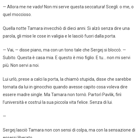
— Allora me ne vado! Non mi serve questa seccatura! Scegli: o me, o
quel moccioso.
Quella notte Tamara invecchiò di dieci anni. Si alzò senza dire una
parola, gli mise le cose in valigia e le lasciò fuori dalla porta.
— Vai, — disse piano, ma con un tono tale che Sergej si bloccò. —
Subito. Questa è casa mia. E questo è mio figlio. E tu… non mi servi
più. Non servi a noi.
Lui urlò, prese a calci la porta, la chiamò stupida, disse che sarebbe
tornata da lui in ginocchio quando avesse capito cosa voleva dire
essere madre single. Ma Tamara non tornò. Partorì Pavlik, finì
l’università e costruì la sua piccola vita felice. Senza di lui.
—
Sergej lasciò Tamara non con sensi di colpa, ma con la sensazione di
essersi liberato.