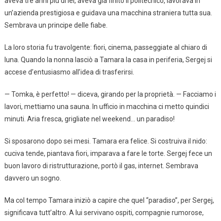
aveva tre anni più di lei, aveva già finito il politecnico, lavorava in
un’azienda prestigiosa e guidava una macchina straniera tutta sua.
Sembrava un principe delle fiabe.
La loro storia fu travolgente: fiori, cinema, passeggiate al chiaro di
luna. Quando la nonna lasciò a Tamara la casa in periferia, Sergej si
accese d’entusiasmo all’idea di trasferirsi.
— Tomka, è perfetto! — diceva, girando per la proprietà. — Facciamo i
lavori, mettiamo una sauna. In ufficio in macchina ci metto quindici
minuti. Aria fresca, grigliate nel weekend… un paradiso!
Si sposarono dopo sei mesi. Tamara era felice. Si costruiva il nido:
cuciva tende, piantava fiori, imparava a fare le torte. Sergej fece un
buon lavoro di ristrutturazione, portò il gas, internet. Sembrava
davvero un sogno.
Ma col tempo Tamara iniziò a capire che quel “paradiso”, per Sergej,
significava tutt’altro. A lui servivano ospiti, compagnie rumorose,