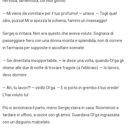
nervosa, lamentosa, col viso gonfio.
— Mi viene da vomitare per il tuo profumo! — urlava. — Togli quel
cibo, puzza! Mi si spezza la schiena, fammi un massaggio!
Sergej si irritava. Non era questo che aveva voluto. Sognava di
passeggiare fiero con una donna incinta e splendida, non di correre
in farmacia per supposte e ascoltare scenate.
— Sei diventata insopportabile, — le disse una volta, quando Ol’ga gli
chiese alle due di notte di trovare fragole (a febbraio). — Io lavoro,
devo dormire.
— Ah, tu lavori?! — strillò Ol’ga. — E io porto in grembo il tuo erede!
L’hai voluto tu!
Più si avvicinava il parto, meno Sergej stava in casa. Ricominciò a
tardare in ufficio, a uscire con gli amici. Guardava Ol’ga ingrassata
con un disgusto malcelato.