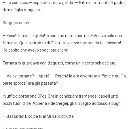
— Lo conosco, — rispose Tamara gelida. — È il mio ex marito. Il padre
di mio figlio maggiore.
Sergej si animò.
— Ecco! Tomka, diglielo! Io sono un uomo normale! Volevo solo una
famiglia! Quella stronza di Ol’ga… Io volevo tornare da te, davvero!
Ho capito che avevo sbagliato allora!
Tamara lo guardava con disgusto, come un insetto schiacciato.
— Volevi tornare? — ripeté. — Perché là era diventato difficile e qui “la
parte sporca” era già passata?
In ufficio portarono Ol’ga. Era in condizioni tremende: capelli unti,
occhi fuori di sé. Appena vide Sergej, gli si scagliò addosso a pugni.
— Bastardo! È colpa tua! Mi hai distrutta!