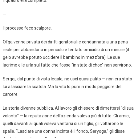
Il quadro era completo.
—
Il processo fece scalpore.
Ol’ga venne privata dei diritti genitoriali e condannata a una pena
reale per abbandono in pericolo e tentato omicidio di un minore (il
gelo avrebbe potuto uccidere il bambino in mezz’ora). Le sue
lacrime e le urla sul fatto che fosse “in stato di choc” non servirono.
Sergej, dal punto di vista legale, ne uscì quasi pulito — non era stato
lui a lasciare la scatola. Ma la vita lo punì in modo peggiore del
carcere.
La storia divenne pubblica. Al lavoro gli chiesero di dimettersi “di sua
volontà” — la reputazione dell’azienda valeva più di tutto. Gli amici,
quelli davanti ai quali voleva vantarsi di un figlio, gli voltarono le
spalle. “Lasciare una donna incinta è il fondo, Seryoga,” gli disse