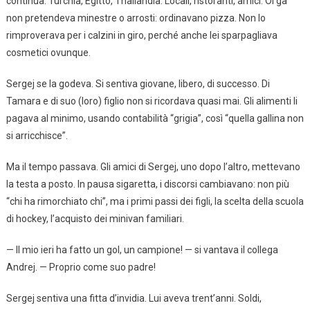
continua: Turchia, Egitto, Thailandia. Locali, ristoranti, amici. Ol’ga
non pretendeva minestre o arrosti: ordinavano pizza. Non lo
rimproverava per i calzini in giro, perché anche lei sparpagliava
cosmetici ovunque.
Sergej se la godeva. Si sentiva giovane, libero, di successo. Di
Tamara e di suo (loro) figlio non si ricordava quasi mai. Gli alimenti li
pagava al minimo, usando contabilità “grigia”, così “quella gallina non
si arricchisce”.
Ma il tempo passava. Gli amici di Sergej, uno dopo l’altro, mettevano
la testa a posto. In pausa sigaretta, i discorsi cambiavano: non più
“chi ha rimorchiato chi”, ma i primi passi dei figli, la scelta della scuola
di hockey, l’acquisto dei minivan familiari.
— Il mio ieri ha fatto un gol, un campione! — si vantava il collega
Andrej. — Proprio come suo padre!
Sergej sentiva una fitta d’invidia. Lui aveva trent’anni. Soldi,