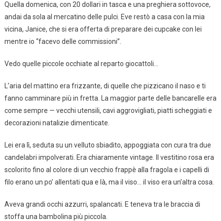
Quella domenica, con 20 dollari in tasca e una preghiera sottovoce,
andai da sola al mercatino delle pulci. Eve restò a casa con la mia
vicina, Janice, che si era offerta di preparare dei cupcake con lei
mentre io “facevo delle commissioni”.
Vedo quelle piccole occhiate al reparto giocattoli…
L’aria del mattino era frizzante, di quelle che pizzicano il naso e ti
fanno camminare più in fretta. La maggior parte delle bancarelle era
come sempre — vecchi utensili, cavi aggrovigliati, piatti scheggiati e
decorazioni natalizie dimenticate.
Lei era lì, seduta su un velluto sbiadito, appoggiata con cura tra due
candelabri impolverati. Era chiaramente vintage. Il vestitino rosa era
scolorito fino al colore di un vecchio frappè alla fragola e i capelli di
filo erano un po’ allentati qua e là, ma il viso… il viso era un’altra cosa.
Aveva grandi occhi azzurri, spalancati. E teneva tra le braccia di
stoffa una bambolina più piccola.