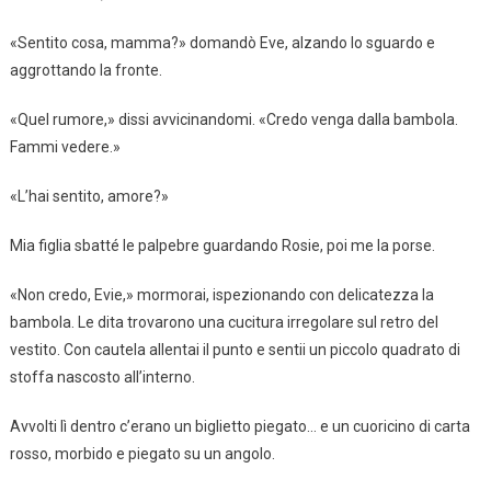
«Sentito cosa, mamma?» domandò Eve, alzando lo sguardo e
aggrottando la fronte.
«Quel rumore,» dissi avvicinandomi. «Credo venga dalla bambola.
Fammi vedere.»
«L’hai sentito, amore?»
Mia figlia sbatté le palpebre guardando Rosie, poi me la porse.
«Non credo, Evie,» mormorai, ispezionando con delicatezza la
bambola. Le dita trovarono una cucitura irregolare sul retro del
vestito. Con cautela allentai il punto e sentii un piccolo quadrato di
stoffa nascosto all’interno.
Avvolti lì dentro c’erano un biglietto piegato… e un cuoricino di carta
rosso, morbido e piegato su un angolo.