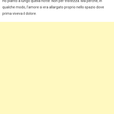
Ho pianto a lungo quella notte. Non per tristezza. Ma perché, in
qualche modo, l’amore si era allargato proprio nello spazio dove
prima viveva il dolore.