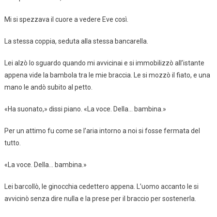
Mi si spezzava il cuore a vedere Eve così.
La stessa coppia, seduta alla stessa bancarella.
Lei alzò lo sguardo quando mi avvicinai e si immobilizzò all’istante
appena vide la bambola tra le mie braccia. Le si mozzò il fiato, e una
mano le andò subito al petto.
«Ha suonato,» dissi piano. «La voce. Della… bambina.»
Per un attimo fu come se l’aria intorno a noi si fosse fermata del
tutto.
«La voce. Della… bambina.»
Lei barcollò, le ginocchia cedettero appena. L’uomo accanto le si
avvicinò senza dire nulla e la prese per il braccio per sostenerla.