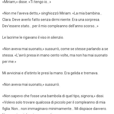
«Miriam,» disse. «Ti tengo io…»
«Non me l’aveva detto,» singhiozzò Miriam. «La mia bambina…
Clara. Deve averlo fatto senza dirmi niente. Era una sorpresa.
Dev’essere stato… per il mio compleanno dell’anno scorso…»
Le lacrime le rigavano il viso in silenzio.
«Non aveva mai suonato,» sussurrò, come se stesse parlando a se
stessa. «L’avrò presa in mano cento volte, ma non ha mai suonato
per me.»
Mi avvicinai e d’istinto le presi la mano. Era gelida e tremava.
«Non aveva mai suonato,» sussurrò.
«Non sapevo che fosse una bambola di quel tipo, signora,» dissi.
«Volevo solo trovare qualcosa di piccolo per il compleanno di mia
figlia. Non… non immaginavo minimamente… Mi dispiace davvero.