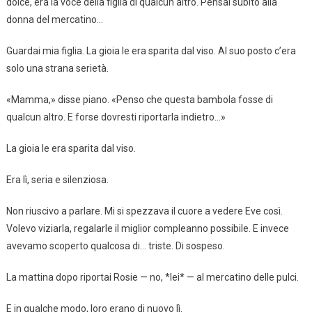
dolce, era la voce della figlia di qualcun altro. Pensai subito alla
donna del mercatino…
Guardai mia figlia. La gioia le era sparita dal viso. Al suo posto c’era
solo una strana serietà.
«Mamma,» disse piano. «Penso che questa bambola fosse di
qualcun altro. E forse dovresti riportarla indietro…»
La gioia le era sparita dal viso.
Era lì, seria e silenziosa.
Non riuscivo a parlare. Mi si spezzava il cuore a vedere Eve così.
Volevo viziarla, regalarle il miglior compleanno possibile. E invece
avevamo scoperto qualcosa di… triste. Di sospeso.
La mattina dopo riportai Rosie — no, *lei* — al mercatino delle pulci.
E in qualche modo, loro erano di nuovo lì.