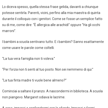
Lo diceva spesso, quella stessa frase gelida, davanti a chiunque
potesse sentirla. Parenti, vicini, perfino alla mia maestra di quinta
durante il colloquio con i genitori. Come se fosse un semplice fatto
su di me, come dire: “È allergica alle arachidi” oppure “Ha gli occhi
marroni”.
I bambini a scuola sentivano tutto. E i bambini? Sanno esattamente
come usare le parole come coltelli.
“La tua vera famiglia non ti voleva.”
“Per forza non ti senti al tuo posto. Non sei nemmeno di qui.”
“La tua finta madre ti vuole bene almeno?”
Cominciai a saltare il pranzo. A nascondermi in biblioteca. A scuola
non piangevo. Margaret odiava le lacrime.
A casa, imparai a confondermi con lo sfondo. Imparai a farmi