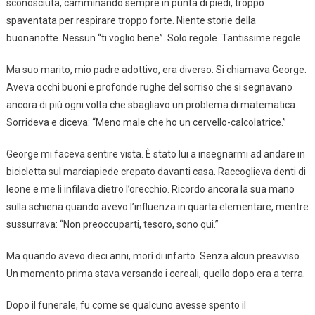
sconosciuta, camminando sempre in punta di piedi, troppo
spaventata per respirare troppo forte. Niente storie della
buonanotte. Nessun “ti voglio bene”. Solo regole. Tantissime regole.
Ma suo marito, mio padre adottivo, era diverso. Si chiamava George.
Aveva occhi buoni e profonde rughe del sorriso che si segnavano
ancora di più ogni volta che sbagliavo un problema di matematica.
Sorrideva e diceva: “Meno male che ho un cervello-calcolatrice.”
George mi faceva sentire vista. È stato lui a insegnarmi ad andare in
bicicletta sul marciapiede crepato davanti casa. Raccoglieva denti di
leone e me li infilava dietro l’orecchio. Ricordo ancora la sua mano
sulla schiena quando avevo l’influenza in quarta elementare, mentre
sussurrava: “Non preoccuparti, tesoro, sono qui.”
Ma quando avevo dieci anni, morì di infarto. Senza alcun preavviso.
Un momento prima stava versando i cereali, quello dopo era a terra.
Dopo il funerale, fu come se qualcuno avesse spento il