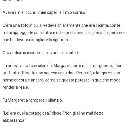
Aveva i miei occhi, i miei capelli e il mio sorriso.
C’era una foto in cui si vedeva chiaramente che era incinta, con le
mani appoggiate sul ventre e un’espressione così piena di speranza
che ho dovuto distogliere lo sguardo.
Ora andiamo insieme a trovarla al cimitero.
La prima volta fu in silenzio. Margaret portò delle margherite, i fiori
preferiti di Elise. Io non sapevo cosa dire. Rimasi lì, a leggere il suo
nome ancora e ancora, come se questo potesse in qualche modo
renderla reale.
Fu Margaret a rompere il silenzio.
“Lei era quella coraggiosa,” disse. “Non gliel’ho mai detto
abbastanza.”