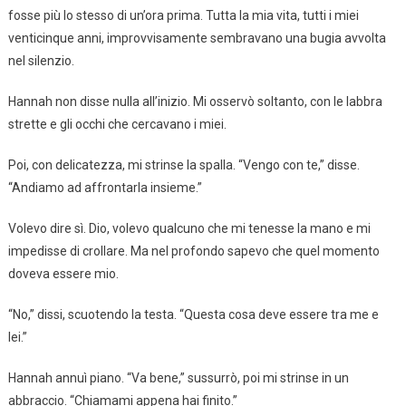
fosse più lo stesso di un’ora prima. Tutta la mia vita, tutti i miei
venticinque anni, improvvisamente sembravano una bugia avvolta
nel silenzio.
Hannah non disse nulla all’inizio. Mi osservò soltanto, con le labbra
strette e gli occhi che cercavano i miei.
Poi, con delicatezza, mi strinse la spalla. “Vengo con te,” disse.
“Andiamo ad affrontarla insieme.”
Volevo dire sì. Dio, volevo qualcuno che mi tenesse la mano e mi
impedisse di crollare. Ma nel profondo sapevo che quel momento
doveva essere mio.
“No,” dissi, scuotendo la testa. “Questa cosa deve essere tra me e
lei.”
Hannah annuì piano. “Va bene,” sussurrò, poi mi strinse in un
abbraccio. “Chiamami appena hai finito.”