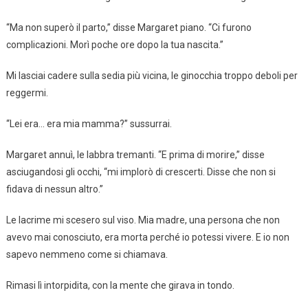
“Ma non superò il parto,” disse Margaret piano. “Ci furono
complicazioni. Morì poche ore dopo la tua nascita.”
Mi lasciai cadere sulla sedia più vicina, le ginocchia troppo deboli per
reggermi.
“Lei era… era mia mamma?” sussurrai.
Margaret annuì, le labbra tremanti. “E prima di morire,” disse
asciugandosi gli occhi, “mi implorò di crescer­ti. Disse che non si
fidava di nessun altro.”
Le lacrime mi scesero sul viso. Mia madre, una persona che non
avevo mai conosciuto, era morta perché io potessi vivere. E io non
sapevo nemmeno come si chiamava.
Rimasi lì intorpidita, con la mente che girava in tondo.