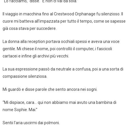
“Lo facciamo,” disse. “E non ci vai da sola.”
Il viaggio in macchina fino al Crestwood Orphanage fu silenzioso. Il
cuore mi batteva all’impazzata per tutto il tempo, come se sapesse
già cosa stava per succedere.
La donna alla reception portava occhiali spessi e aveva una voce
gentile. Mi chiese il nome, poi controllò il computer, i fascicoli
cartacei e infine gli archivi più vecchi.
La sua espressione passò da neutrale a confusa, poi a una sorta di
compassione silenziosa.
Mi guardò e disse parole che sento ancora nei sogni.
“Mi dispiace, cara… qui non abbiamo mai avuto una bambina di
nome Sophie. Mai.”
Sentii l’aria uscirmi dai polmoni.