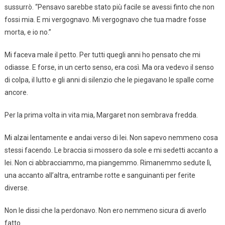
sussurrò. “Pensavo sarebbe stato più facile se avessi finto che non
fossi mia. E mi vergognavo. Mi vergognavo che tua madre fosse
morta, e io no.”
Mi faceva male il petto. Per tutti quegli anni ho pensato che mi
odiasse. E forse, in un certo senso, era così. Ma ora vedevo il senso
di colpa, il lutto e gli anni di silenzio che le piegavano le spalle come
ancore.
Per la prima volta in vita mia, Margaret non sembrava fredda.
Mi alzai lentamente e andai verso di lei. Non sapevo nemmeno cosa
stessi facendo. Le braccia si mossero da sole e mi sedetti accanto a
lei. Non ci abbracciammo, ma piangemmo. Rimanemmo sedute lì,
una accanto all’altra, entrambe rotte e sanguinanti per ferite
diverse.
Non le dissi che la perdonavo. Non ero nemmeno sicura di averlo
fatto.