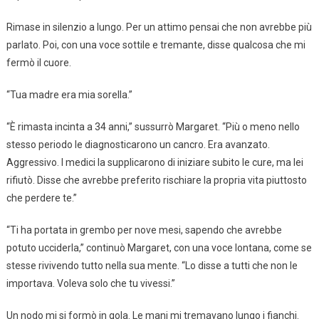
Rimase in silenzio a lungo. Per un attimo pensai che non avrebbe più
parlato. Poi, con una voce sottile e tremante, disse qualcosa che mi
fermò il cuore.
“Tua madre era mia sorella.”
“È rimasta incinta a 34 anni,” sussurrò Margaret. “Più o meno nello
stesso periodo le diagnosticarono un cancro. Era avanzato.
Aggressivo. I medici la supplicarono di iniziare subito le cure, ma lei
rifiutò. Disse che avrebbe preferito rischiare la propria vita piuttosto
che perdere te.”
“Ti ha portata in grembo per nove mesi, sapendo che avrebbe
potuto ucciderla,” continuò Margaret, con una voce lontana, come se
stesse rivivendo tutto nella sua mente. “Lo disse a tutti che non le
importava. Voleva solo che tu vivessi.”
Un nodo mi si formò in gola. Le mani mi tremavano lungo i fianchi.