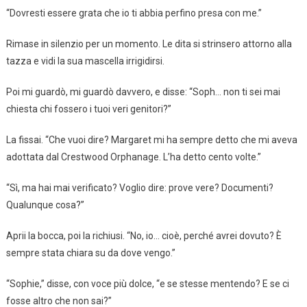
“Dovresti essere grata che io ti abbia perfino presa con me.”
Rimase in silenzio per un momento. Le dita si strinsero attorno alla
tazza e vidi la sua mascella irrigidirsi.
Poi mi guardò, mi guardò davvero, e disse: “Soph… non ti sei mai
chiesta chi fossero i tuoi veri genitori?”
La fissai. “Che vuoi dire? Margaret mi ha sempre detto che mi aveva
adottata dal Crestwood Orphanage. L’ha detto cento volte.”
“Sì, ma hai mai verificato? Voglio dire: prove vere? Documenti?
Qualunque cosa?”
Aprii la bocca, poi la richiusi. “No, io… cioè, perché avrei dovuto? È
sempre stata chiara su da dove vengo.”
“Sophie,” disse, con voce più dolce, “e se stesse mentendo? E se ci
fosse altro che non sai?”