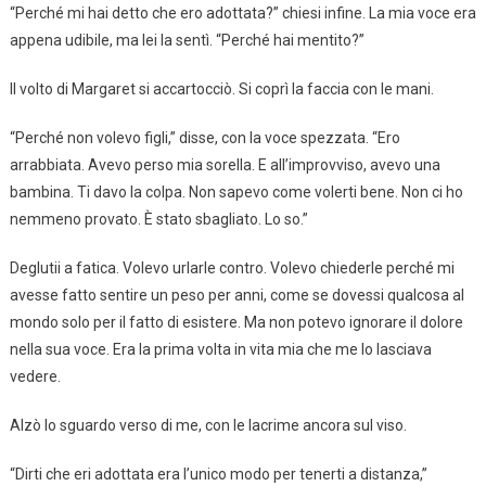
“Perché mi hai detto che ero adottata?” chiesi infine. La mia voce era
appena udibile, ma lei la sentì. “Perché hai mentito?”
Il volto di Margaret si accartocciò. Si coprì la faccia con le mani.
“Perché non volevo figli,” disse, con la voce spezzata. “Ero
arrabbiata. Avevo perso mia sorella. E all’improvviso, avevo una
bambina. Ti davo la colpa. Non sapevo come volerti bene. Non ci ho
nemmeno provato. È stato sbagliato. Lo so.”
Deglutii a fatica. Volevo urlarle contro. Volevo chiederle perché mi
avesse fatto sentire un peso per anni, come se dovessi qualcosa al
mondo solo per il fatto di esistere. Ma non potevo ignorare il dolore
nella sua voce. Era la prima volta in vita mia che me lo lasciava
vedere.
Alzò lo sguardo verso di me, con le lacrime ancora sul viso.
“Dirti che eri adottata era l’unico modo per tenerti a distanza,”