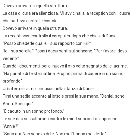
Dovevo arrivare in quella struttura.
La casa di cura era silenziosa. Mi avvicinai alla reception con il cuore
che batteva contro le costole.
Dovevo arrivare in quella struttura.
La receptionist controllò il computer dopo che chiesi di Daniel.
“Posso chiederle qual è il suo rapporto con lui?”
“Io… sua sorella.” Posai i documenti sul bancone. “Per favore, devo
vederlo.”
Guardò i documenti, poi di nuovo il mio volto segnato dalle lacrime.
“Ha parlato di te stamattina. Proprio prima di cadere in un sonno
profondo.”
Un’infermiera mi condusse nella stanza di Daniel.
Tirai una sedia accanto al letto e presi la sua mano. “Daniel, sono
Anna. Sono qui.”
“È caduto in un sonno profondo.”
Le sue dita sussultarono contro le mie. I suoi occhi si aprirono.
“Annie?”
“Sono qui. Non sapevo di te. Non me l’hanno mai detto.”