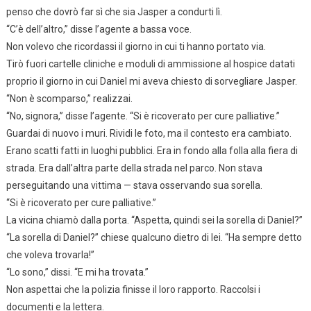
penso che dovrò far sì che sia Jasper a condurti lì.
“C’è dell’altro,” disse l’agente a bassa voce.
Non volevo che ricordassi il giorno in cui ti hanno portato via.
Tirò fuori cartelle cliniche e moduli di ammissione al hospice datati
proprio il giorno in cui Daniel mi aveva chiesto di sorvegliare Jasper.
“Non è scomparso,” realizzai.
“No, signora,” disse l’agente. “Si è ricoverato per cure palliative.”
Guardai di nuovo i muri. Rividi le foto, ma il contesto era cambiato.
Erano scatti fatti in luoghi pubblici. Era in fondo alla folla alla fiera di
strada. Era dall’altra parte della strada nel parco. Non stava
perseguitando una vittima — stava osservando sua sorella.
“Si è ricoverato per cure palliative.”
La vicina chiamò dalla porta. “Aspetta, quindi sei la sorella di Daniel?”
“La sorella di Daniel?” chiese qualcuno dietro di lei. “Ha sempre detto
che voleva trovarla!”
“Lo sono,” dissi. “E mi ha trovata.”
Non aspettai che la polizia finisse il loro rapporto. Raccolsi i
documenti e la lettera.