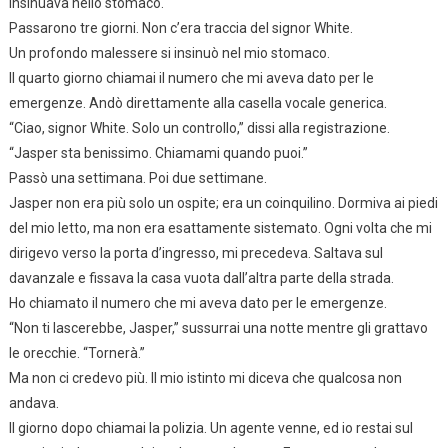
insinuava nello stomaco.
Passarono tre giorni. Non c’era traccia del signor White.
Un profondo malessere si insinuò nel mio stomaco.
Il quarto giorno chiamai il numero che mi aveva dato per le
emergenze. Andò direttamente alla casella vocale generica.
“Ciao, signor White. Solo un controllo,” dissi alla registrazione.
“Jasper sta benissimo. Chiamami quando puoi.”
Passò una settimana. Poi due settimane.
Jasper non era più solo un ospite; era un coinquilino. Dormiva ai piedi
del mio letto, ma non era esattamente sistemato. Ogni volta che mi
dirigevo verso la porta d’ingresso, mi precedeva. Saltava sul
davanzale e fissava la casa vuota dall’altra parte della strada.
Ho chiamato il numero che mi aveva dato per le emergenze.
“Non ti lascerebbe, Jasper,” sussurrai una notte mentre gli grattavo
le orecchie. “Tornerà.”
Ma non ci credevo più. Il mio istinto mi diceva che qualcosa non
andava.
Il giorno dopo chiamai la polizia. Un agente venne, ed io restai sul