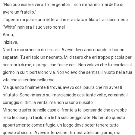
“Non può essere vero. I miei genitori… non mi hanno mai detto di
avere un fratello.”
L’agente mi porse una lettera che era stata infilata tra i documenti.
“White” non era il suo vero nome!
Anna,
iniziava.
Non ho mai smesso di cercarti. Avevo dieci anni quando ci hanno
separati. Tu eri solo un neonato. Mi dissero che eri troppo piccola per
ricordarti di me, e pregai che fosse così. Non volevo che ti ricordassi il
giorno in cui ti portarono via. Non volevo che sentissi il vuoto nella tua
vita che io sentivo nella mia.
Ma quando finalmente ti trovai, avevo così paura che mi avresti
rifiutato. Sono rimasto sul marciapiede così tante volte, cercando il
coraggio di dirti la verità, ma non ci sono riuscito.
Mi sono trasferita nella casa di fronte a te, pensando che avrebbe
reso le cose più facili, ma le ha solo peggiorate. Ho tenuto questo
appartamento come rifugio, un luogo dove poter tenere tutto
questo al sicuro. Avevo intenzione di mostratelo un giorno, ma