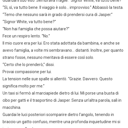
Guardai il suo viso. Sembrava fragile. “Signor White, va tutto bene?”
“Sì, sì, va tutto bene. Il viaggio è solo… improvviso.” Abbassò la testa.
“Temo che nessuno sarà in grado di prendersi cura di Jasper.”
“Signor White, va tutto bene?”
“Non hai famiglia che possa aiutare?”
Fece un respiro lento. “No.”
Il mio cuore era per lui. Ero stata adottata da bambina, e anche se
avevo famiglia, a volte mi sembravano… distanti. Inoltre, per quanto
strano fosse, nessuno meritava di essere così solo.
“Certo che lo prenderò,” dissi.
Provai compassione per lui.
La tension nelle sue spalle si allentò. “Grazie. Davvero. Questo
significa molto per me.”
Un taxi si fermò al marciapiede dietro di lui. Mi porse una busta di
cibo per gatti e il trasportino di Jasper. Senza un’altra parola, salì in
macchina.
Guardai le luci posteriori scomparire dietro l’angolo, tenendo in
braccio un gatto confuso, mentre una profonda inquietudine mi si