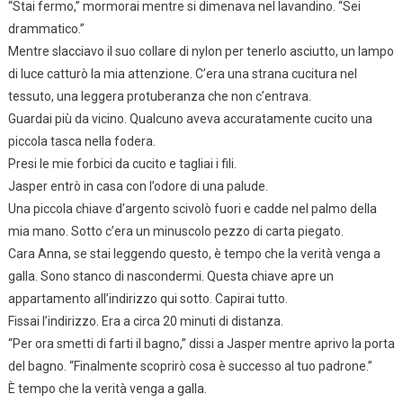
“Stai fermo,” mormorai mentre si dimenava nel lavandino. “Sei
drammatico.”
Mentre slacciavo il suo collare di nylon per tenerlo asciutto, un lampo
di luce catturò la mia attenzione. C’era una strana cucitura nel
tessuto, una leggera protuberanza che non c’entrava.
Guardai più da vicino. Qualcuno aveva accuratamente cucito una
piccola tasca nella fodera.
Presi le mie forbici da cucito e tagliai i fili.
Jasper entrò in casa con l’odore di una palude.
Una piccola chiave d’argento scivolò fuori e cadde nel palmo della
mia mano. Sotto c’era un minuscolo pezzo di carta piegato.
Cara Anna, se stai leggendo questo, è tempo che la verità venga a
galla. Sono stanco di nascondermi. Questa chiave apre un
appartamento all’indirizzo qui sotto. Capirai tutto.
Fissai l’indirizzo. Era a circa 20 minuti di distanza.
“Per ora smetti di farti il bagno,” dissi a Jasper mentre aprivo la porta
del bagno. “Finalmente scoprirò cosa è successo al tuo padrone.”
È tempo che la verità venga a galla.