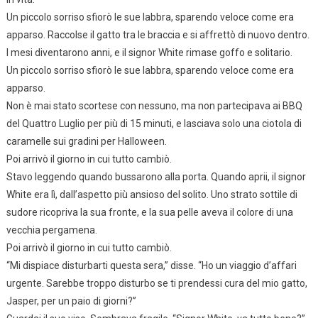
Un piccolo sorriso sfiorò le sue labbra, sparendo veloce come era
apparso. Raccolse il gatto tra le braccia e si affrettò di nuovo dentro.
I mesi diventarono anni, e il signor White rimase goffo e solitario.
Un piccolo sorriso sfiorò le sue labbra, sparendo veloce come era
apparso.
Non è mai stato scortese con nessuno, ma non partecipava ai BBQ
del Quattro Luglio per più di 15 minuti, e lasciava solo una ciotola di
caramelle sui gradini per Halloween.
Poi arrivò il giorno in cui tutto cambiò.
Stavo leggendo quando bussarono alla porta. Quando aprii, il signor
White era lì, dall’aspetto più ansioso del solito. Uno strato sottile di
sudore ricopriva la sua fronte, e la sua pelle aveva il colore di una
vecchia pergamena.
Poi arrivò il giorno in cui tutto cambiò.
“Mi dispiace disturbarti questa sera,” disse. “Ho un viaggio d’affari
urgente. Sarebbe troppo disturbo se ti prendessi cura del mio gatto,
Jasper, per un paio di giorni?”