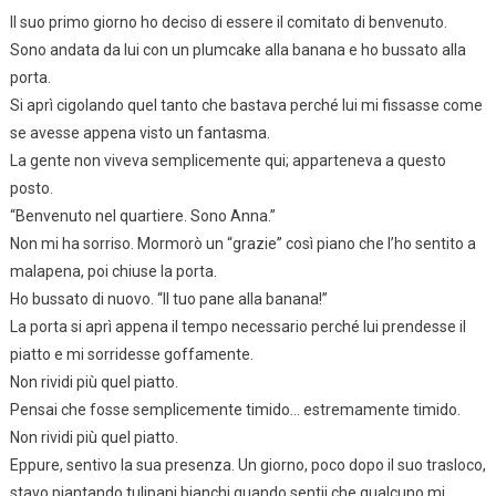
Il suo primo giorno ho deciso di essere il comitato di benvenuto.
Sono andata da lui con un plumcake alla banana e ho bussato alla
porta.
Si aprì cigolando quel tanto che bastava perché lui mi fissasse come
se avesse appena visto un fantasma.
La gente non viveva semplicemente qui; apparteneva a questo
posto.
“Benvenuto nel quartiere. Sono Anna.”
Non mi ha sorriso. Mormorò un “grazie” così piano che l’ho sentito a
malapena, poi chiuse la porta.
Ho bussato di nuovo. “Il tuo pane alla banana!”
La porta si aprì appena il tempo necessario perché lui prendesse il
piatto e mi sorridesse goffamente.
Non rividi più quel piatto.
Pensai che fosse semplicemente timido… estremamente timido.
Non rividi più quel piatto.
Eppure, sentivo la sua presenza. Un giorno, poco dopo il suo trasloco,
stavo piantando tulipani bianchi quando sentii che qualcuno mi