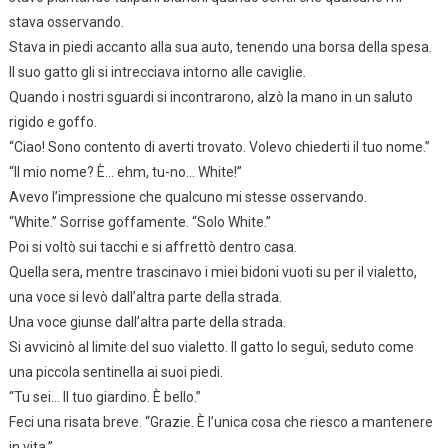
stava osservando.
Stava in piedi accanto alla sua auto, tenendo una borsa della spesa.
Il suo gatto gli si intrecciava intorno alle caviglie.
Quando i nostri sguardi si incontrarono, alzò la mano in un saluto
rigido e goffo.
“Ciao! Sono contento di averti trovato. Volevo chiederti il tuo nome.”
“Il mio nome? È… ehm, tu-no… White!”
Avevo l’impressione che qualcuno mi stesse osservando.
“White.” Sorrise goffamente. “Solo White.”
Poi si voltò sui tacchi e si affrettò dentro casa.
Quella sera, mentre trascinavo i miei bidoni vuoti su per il vialetto,
una voce si levò dall’altra parte della strada.
Una voce giunse dall’altra parte della strada.
Si avvicinò al limite del suo vialetto. Il gatto lo seguì, seduto come
una piccola sentinella ai suoi piedi.
“Tu sei… Il tuo giardino. È bello.”
Feci una risata breve. “Grazie. È l’unica cosa che riesco a mantenere
in vita.”