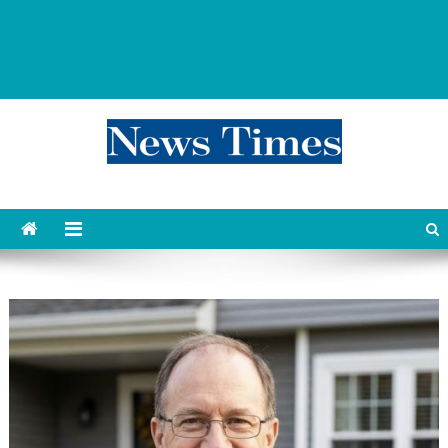
news 76 times
Контент души