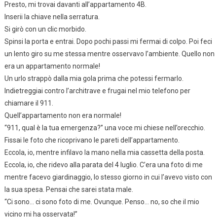
Presto, mi trovai davanti all’appartamento 4B.
Inserii la chiave nella serratura.
Si girò con un clic morbido.
Spinsi la porta e entrai. Dopo pochi passi mi fermai di colpo. Poi feci
un lento giro su me stessa mentre osservavo l’ambiente. Quello non
era un appartamento normale!
Un urlo strappò dalla mia gola prima che potessi fermarlo.
Indietreggiai contro l’architrave e frugai nel mio telefono per
chiamare il 911.
Quell’appartamento non era normale!
“911, qual è la tua emergenza?” una voce mi chiese nell’orecchio.
Fissai le foto che ricoprivano le pareti dell’appartamento.
Eccola, io, mentre infilavo la mano nella mia cassetta della posta.
Eccola, io, che ridevo alla parata del 4 luglio. C’era una foto di me
mentre facevo giardinaggio, lo stesso giorno in cui l’avevo visto con
la sua spesa. Pensai che sarei stata male.
“Ci sono… ci sono foto di me. Ovunque. Penso… no, so che il mio
vicino mi ha osservata!”