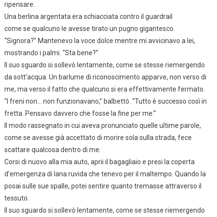
ripensare.
Una berlina argentata era schiacciata contro il guardrail
come se qualcuno le avesse tirato un pugno gigantesco.
“Signora?” Mantenevo la voce dolce mentre mi avvicinavo a lei,
mostrando i palmi. “Sta bene?”
Il suo sguardo si sollevò lentamente, come se stesse riemergendo
da sott’acqua. Un barlume di riconoscimento apparve, non verso di
me, ma verso il fatto che qualcuno si era effettivamente fermato.
“I freni non… non funzionavano,” balbettò. “Tutto è successo così in
fretta. Pensavo davvero che fosse la fine per me.”
Il modo rassegnato in cui aveva pronunciato quelle ultime parole,
come se avesse già accettato di morire sola sulla strada, fece
scattare qualcosa dentro di me.
Corsi di nuovo alla mia auto, aprii il bagagliaio e presi la coperta
d’emergenza di lana ruvida che tenevo per il maltempo. Quando la
posai sulle sue spalle, potei sentire quanto tremasse attraverso il
tessuto.
Il suo sguardo si sollevò lentamente, come se stesse riemergendo