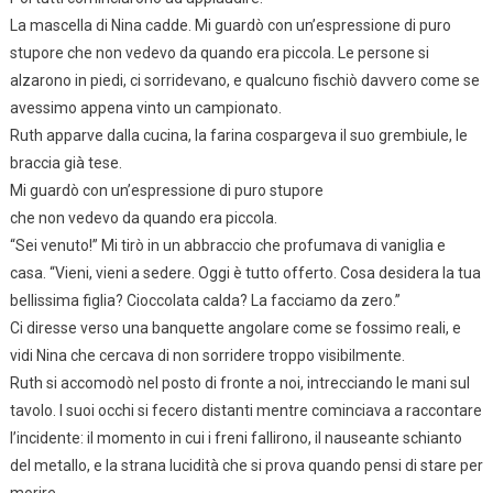
La mascella di Nina cadde. Mi guardò con un’espressione di puro
stupore che non vedevo da quando era piccola. Le persone si
alzarono in piedi, ci sorridevano, e qualcuno fischiò davvero come se
avessimo appena vinto un campionato.
Ruth apparve dalla cucina, la farina cospargeva il suo grembiule, le
braccia già tese.
Mi guardò con un’espressione di puro stupore
che non vedevo da quando era piccola.
“Sei venuto!” Mi tirò in un abbraccio che profumava di vaniglia e
casa. “Vieni, vieni a sedere. Oggi è tutto offerto. Cosa desidera la tua
bellissima figlia? Cioccolata calda? La facciamo da zero.”
Ci diresse verso una banquette angolare come se fossimo reali, e
vidi Nina che cercava di non sorridere troppo visibilmente.
Ruth si accomodò nel posto di fronte a noi, intrecciando le mani sul
tavolo. I suoi occhi si fecero distanti mentre cominciava a raccontare
l’incidente: il momento in cui i freni fallirono, il nauseante schianto
del metallo, e la strana lucidità che si prova quando pensi di stare per