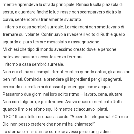
mentre riprendeva la strada principale. Rimasi lì sulla piazzola di
sosta, a guardare finché le luci rosse non scomparvero dietro la
curva, sentendomi stranamente svuotato.
Il ritorno a casa sembrò surreale. Le mie mani non smettevano di
tremare sul volante. Continuavo a rivedere il volto di Ruth e quello
sguardo di puro terrore mescolato a rassegnazione.
Mi chiesi che tipo di mondo avessimo creato dove le persone
potevano passarci accanto senza fermarsi.
Il ritorno a casa sembrò surreale.
Nina era china sui compiti di matematica quando entrai, gli auricolari
ben infilati. Cominciai a prendere gli ingredienti per gli spaghetti,
cercando di scrollarmi di dosso il pomeriggio come acqua.
Passarono due giorni nel loro solito ritmo — lavoro, cena, aiutare
Nina con l’algebra, e poi di nuovo. Avevo quasi dimenticato Ruth
quando il mio telefono squillò mentre sciacquavo i piatti.
“LEO!” Il suo strillo mi quasi assordò. “Accendi il telegiornale! Oh mio
Dio, non posso credere che non mi hai chiamato!”
Lo stomaco mi si strinse come se avessi perso un gradino