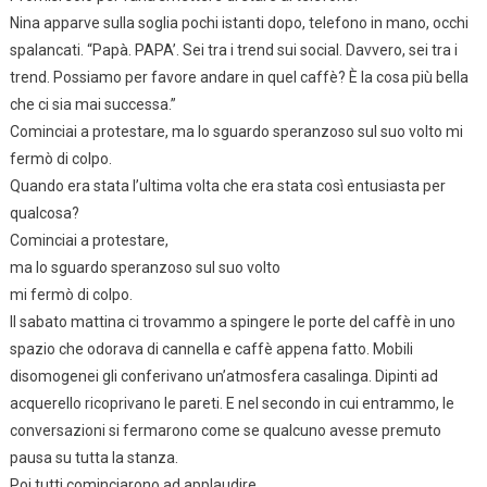
Nina apparve sulla soglia pochi istanti dopo, telefono in mano, occhi
spalancati. “Papà. PAPA’. Sei tra i trend sui social. Davvero, sei tra i
trend. Possiamo per favore andare in quel caffè? È la cosa più bella
che ci sia mai successa.”
Cominciai a protestare, ma lo sguardo speranzoso sul suo volto mi
fermò di colpo.
Quando era stata l’ultima volta che era stata così entusiasta per
qualcosa?
Cominciai a protestare,
ma lo sguardo speranzoso sul suo volto
mi fermò di colpo.
Il sabato mattina ci trovammo a spingere le porte del caffè in uno
spazio che odorava di cannella e caffè appena fatto. Mobili
disomogenei gli conferivano un’atmosfera casalinga. Dipinti ad
acquerello ricoprivano le pareti. E nel secondo in cui entrammo, le
conversazioni si fermarono come se qualcuno avesse premuto
pausa su tutta la stanza.
Poi tutti cominciarono ad applaudire.