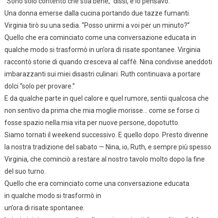
“Sono solo contento che stia bene,” dissi, e lo pensavo.
Una donna emerse dalla cucina portando due tazze fumanti.
Virginia tirò su una sedia. “Posso unirmi a voi per un minuto?”
Quello che era cominciato come una conversazione educata in
qualche modo si trasformò in un’ora di risate spontanee. Virginia
raccontò storie di quando cresceva al caffè. Nina condivise aneddoti
imbarazzanti sui miei disastri culinari. Ruth continuava a portare
dolci “solo per provare.”
E da qualche parte in quel calore e quel rumore, sentii qualcosa che
non sentivo da prima che mia moglie morisse… come se forse ci
fosse spazio nella mia vita per nuove persone, dopotutto.
Siamo tornati il weekend successivo. E quello dopo. Presto divenne
la nostra tradizione del sabato — Nina, io, Ruth, e sempre più spesso
Virginia, che cominciò a restare al nostro tavolo molto dopo la fine
del suo turno.
Quello che era cominciato come una conversazione educata
in qualche modo si trasformò in
un’ora di risate spontanee.