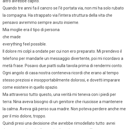
altro avrebbe capito.
Quando tre anni fa il cancro se l’è portata via, non mi ha solo rubato
la compagna. Ha strappato via l’intera struttura della vita che
pensavo avremmo sempre avuto insieme.
Mia moglie era il tipo di persona
che made
everything feel possible.
Il dolore mi colpì a ondate per cui non ero preparato. Mi prendevo il
telefono per mandarle un messaggio divertente, poi mi ricordavo a
metà frase. Posavo due piatti sulla tavola prima di rendermi conto.
Ogni angolo di casa nostra conteneva ricordi che erano al tempo
stesso preziosi e insopportabilmente dolorosi, e dovetti imparare
come esistere in quello spazio.
Ma attraverso tutto questo, una verità mi teneva con i piedi per
terra: Nina aveva bisogno di un genitore che riuscisse a mantenere
la calma. Aveva già perso sua madre. Non poteva perdere anche me
per il mio dolore, troppo.
Quindi presi una decisione che avrebbe rimodellato tutto: avrei