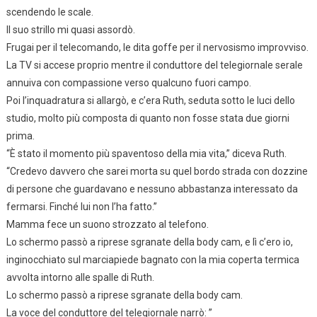
scendendo le scale.
Il suo strillo mi quasi assordò.
Frugai per il telecomando, le dita goffe per il nervosismo improvviso.
La TV si accese proprio mentre il conduttore del telegiornale serale
annuiva con compassione verso qualcuno fuori campo.
Poi l’inquadratura si allargò, e c’era Ruth, seduta sotto le luci dello
studio, molto più composta di quanto non fosse stata due giorni
prima.
“È stato il momento più spaventoso della mia vita,” diceva Ruth.
“Credevo davvero che sarei morta su quel bordo strada con dozzine
di persone che guardavano e nessuno abbastanza interessato da
fermarsi. Finché lui non l’ha fatto.”
Mamma fece un suono strozzato al telefono.
Lo schermo passò a riprese sgranate della body cam, e lì c’ero io,
inginocchiato sul marciapiede bagnato con la mia coperta termica
avvolta intorno alle spalle di Ruth.
Lo schermo passò a riprese sgranate della body cam.
La voce del conduttore del telegiornale narrò: ”