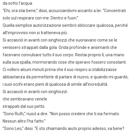
da sotto l’acqua.
“Ehi, ora stai bene,” dissi, accucciandomi accanto a lei. “Concentrati
solo sul respirare con me. Dentro e fuori.”
Quella semplice autorizzazione sembrò sbloccare qualcosa, perché
all’improvviso non si tratteneva più.
Si accasciò in avanti con singhiozzi che suonavano come se le
venissero strappati dalla gola. Grida profonde e ansimanti che
facevano convulsare tutto il suo corpo. Restai proprio lì, una mano
sulla sua spalla, mormorando cose che speravo fossero consolanti.
Ci vollero alcuni minuti prima che il suo respiro si stabilizzasse
abbastanza da permetterle di parlare di nuovo, e quando mi guardò,
i suoi occhi erano pieni di qualcosa di simile all’incredulità.
Si accasciò in avanti con singhiozzi
che sembravano venirle
strappati dal suo petto.
“Sono Ruth,” riuscì a dire. “Non posso credere che ti sia fermato.
Nessun altro l’ha fatto.”
“Sono Leo,” dissi. “E sto chiamando aiuto proprio adesso, va bene?