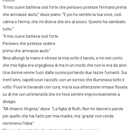
morire.
“Il mio cuore batteva così forte che pensavo potesse fermarsi prima
che arrivasse aiuto,” disse piano. “E poi ho sentito la tua voce, così
calma e ferma, che mi diceva che ero al sicuro. Questo ha cambiato
tutto.”
“Il mio cuore batteva così forte
Pensavo che potesse cedere
prima che arrivasse aiuto.”
Nina allungò la mano e strinse la mia sotto il tavolo, e mi resi conto
che mia figlia era orgogliosa di me in un modo che non lo era da anni.
Una donna venne fuori dalla cucina portando due tazze fumanti. Sui
trent’anni, capelli scuri raccolti, con un sorriso che illuminava tutto il
volto. Posò le bevande con cura, ma la sua attenzione rimase fissata
su di me con un’intensità che mi fece sentire improvvisamente a
disagio.
“Mi chiamo Virginia,” disse. “La figlia di Ruth. Non ho davvero parole
per quello che hai fatto per mia madre, ma ‘grazie’ non rende
nemmeno l’idea.”