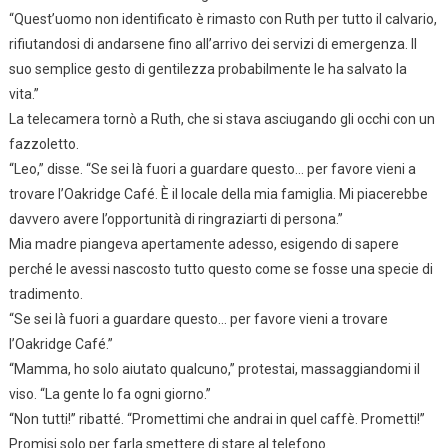
“Quest’uomo non identificato è rimasto con Ruth per tutto il calvario,
rifiutandosi di andarsene fino all’arrivo dei servizi di emergenza. Il
suo semplice gesto di gentilezza probabilmente le ha salvato la
vita.”
La telecamera tornò a Ruth, che si stava asciugando gli occhi con un
fazzoletto.
“Leo,” disse. “Se sei là fuori a guardare questo… per favore vieni a
trovare l’Oakridge Café. È il locale della mia famiglia. Mi piacerebbe
davvero avere l’opportunità di ringraziarti di persona.”
Mia madre piangeva apertamente adesso, esigendo di sapere
perché le avessi nascosto tutto questo come se fosse una specie di
tradimento.
“Se sei là fuori a guardare questo… per favore vieni a trovare
l’Oakridge Café.”
“Mamma, ho solo aiutato qualcuno,” protestai, massaggiandomi il
viso. “La gente lo fa ogni giorno.”
“Non tutti!” ribatté. “Promettimi che andrai in quel caffè. Prometti!”
Promisi solo per farla smettere di stare al telefono.