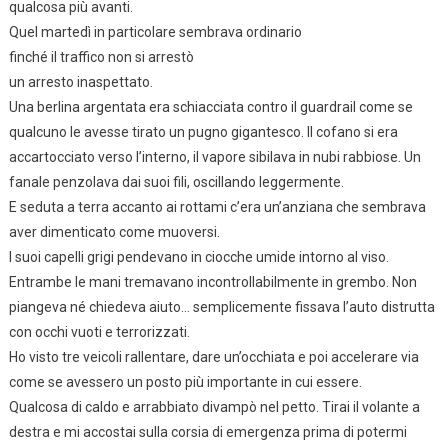
qualcosa più avanti.
Quel martedì in particolare sembrava ordinario
finché il traffico non si arrestò
un arresto inaspettato.
Una berlina argentata era schiacciata contro il guardrail come se
qualcuno le avesse tirato un pugno gigantesco. Il cofano si era
accartocciato verso l’interno, il vapore sibilava in nubi rabbiose. Un
fanale penzolava dai suoi fili, oscillando leggermente.
E seduta a terra accanto ai rottami c’era un’anziana che sembrava
aver dimenticato come muoversi.
I suoi capelli grigi pendevano in ciocche umide intorno al viso.
Entrambe le mani tremavano incontrollabilmente in grembo. Non
piangeva né chiedeva aiuto… semplicemente fissava l’auto distrutta
con occhi vuoti e terrorizzati.
Ho visto tre veicoli rallentare, dare un’occhiata e poi accelerare via
come se avessero un posto più importante in cui essere.
Qualcosa di caldo e arrabbiato divampò nel petto. Tirai il volante a
destra e mi accostai sulla corsia di emergenza prima di potermi