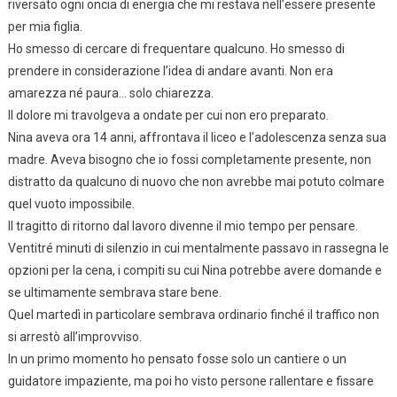
riversato ogni oncia di energia che mi restava nell’essere presente
per mia figlia.
Ho smesso di cercare di frequentare qualcuno. Ho smesso di
prendere in considerazione l’idea di andare avanti. Non era
amarezza né paura… solo chiarezza.
Il dolore mi travolgeva a ondate per cui non ero preparato.
Nina aveva ora 14 anni, affrontava il liceo e l’adolescenza senza sua
madre. Aveva bisogno che io fossi completamente presente, non
distratto da qualcuno di nuovo che non avrebbe mai potuto colmare
quel vuoto impossibile.
Il tragitto di ritorno dal lavoro divenne il mio tempo per pensare.
Ventitré minuti di silenzio in cui mentalmente passavo in rassegna le
opzioni per la cena, i compiti su cui Nina potrebbe avere domande e
se ultimamente sembrava stare bene.
Quel martedì in particolare sembrava ordinario finché il traffico non
si arrestò all’improvviso.
In un primo momento ho pensato fosse solo un cantiere o un
guidatore impaziente, ma poi ho visto persone rallentare e fissare