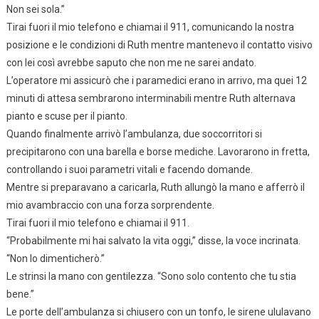
Non sei sola.”
Tirai fuori il mio telefono e chiamai il 911, comunicando la nostra
posizione e le condizioni di Ruth mentre mantenevo il contatto visivo
con lei così avrebbe saputo che non me ne sarei andato.
L’operatore mi assicurò che i paramedici erano in arrivo, ma quei 12
minuti di attesa sembrarono interminabili mentre Ruth alternava
pianto e scuse per il pianto.
Quando finalmente arrivò l’ambulanza, due soccorritori si
precipitarono con una barella e borse mediche. Lavorarono in fretta,
controllando i suoi parametri vitali e facendo domande.
Mentre si preparavano a caricarla, Ruth allungò la mano e afferrò il
mio avambraccio con una forza sorprendente.
Tirai fuori il mio telefono e chiamai il 911.
“Probabilmente mi hai salvato la vita oggi,” disse, la voce incrinata.
“Non lo dimenticherò.”
Le strinsi la mano con gentilezza. “Sono solo contento che tu stia
bene.”
Le porte dell’ambulanza si chiusero con un tonfo, le sirene ululavano