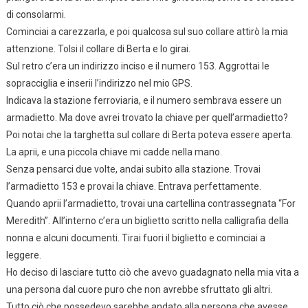
di consolarmi.
Cominciai a carezzarla, e poi qualcosa sul suo collare attirò la mia
attenzione. Tolsi il collare di Berta e lo girai.
Sul retro c’era un indirizzo inciso e il numero 153. Aggrottai le
sopracciglia e inserii l’indirizzo nel mio GPS.
Indicava la stazione ferroviaria, e il numero sembrava essere un
armadietto. Ma dove avrei trovato la chiave per quell’armadietto?
Poi notai che la targhetta sul collare di Berta poteva essere aperta.
La aprii, e una piccola chiave mi cadde nella mano.
Senza pensarci due volte, andai subito alla stazione. Trovai
l’armadietto 153 e provai la chiave. Entrava perfettamente.
Quando aprii l’armadietto, trovai una cartellina contrassegnata “For
Meredith”. All’interno c’era un biglietto scritto nella calligrafia della
nonna e alcuni documenti. Tirai fuori il biglietto e cominciai a
leggere.
Ho deciso di lasciare tutto ciò che avevo guadagnato nella mia vita a
una persona dal cuore puro che non avrebbe sfruttato gli altri.
Tutto ciò che possedevo sarebbe andato alla persona che avesse