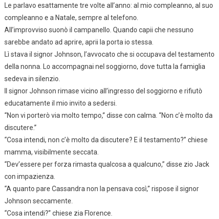
Le parlavo esattamente tre volte all’anno: al mio compleanno, al suo
compleanno e a Natale, sempre al telefono.
All’improvviso suonò il campanello. Quando capii che nessuno
sarebbe andato ad aprire, aprii la porta io stessa.
Lì stava il signor Johnson, l’avvocato che si occupava del testamento
della nonna. Lo accompagnai nel soggiorno, dove tutta la famiglia
sedeva in silenzio.
Il signor Johnson rimase vicino all’ingresso del soggiorno e rifiutò
educatamente il mio invito a sedersi.
“Non vi porterò via molto tempo,” disse con calma. “Non c’è molto da
discutere.”
“Cosa intendi, non c’è molto da discutere? E il testamento?” chiese
mamma, visibilmente seccata.
“Dev’essere per forza rimasta qualcosa a qualcuno,” disse zio Jack
con impazienza.
“A quanto pare Cassandra non la pensava così,” rispose il signor
Johnson seccamente.
“Cosa intendi?” chiese zia Florence.