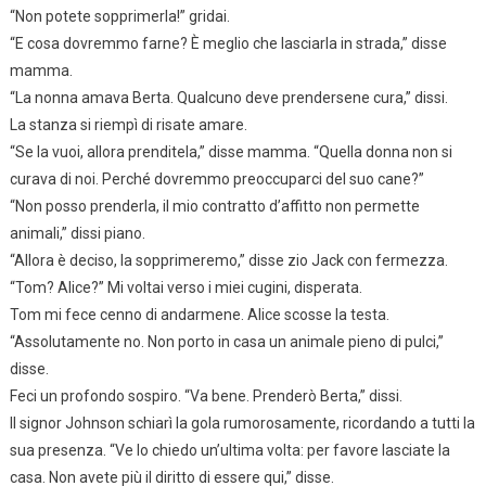
“Non potete sopprimerla!” gridai.
“E cosa dovremmo farne? È meglio che lasciarla in strada,” disse
mamma.
“La nonna amava Berta. Qualcuno deve prendersene cura,” dissi.
La stanza si riempì di risate amare.
“Se la vuoi, allora prenditela,” disse mamma. “Quella donna non si
curava di noi. Perché dovremmo preoccuparci del suo cane?”
“Non posso prenderla, il mio contratto d’affitto non permette
animali,” dissi piano.
“Allora è deciso, la sopprimeremo,” disse zio Jack con fermezza.
“Tom? Alice?” Mi voltai verso i miei cugini, disperata.
Tom mi fece cenno di andarmene. Alice scosse la testa.
“Assolutamente no. Non porto in casa un animale pieno di pulci,”
disse.
Feci un profondo sospiro. “Va bene. Prenderò Berta,” dissi.
Il signor Johnson schiarì la gola rumorosamente, ricordando a tutti la
sua presenza. “Ve lo chiedo un’ultima volta: per favore lasciate la
casa. Non avete più il diritto di essere qui,” disse.