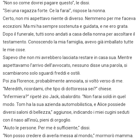
“Non so come dovrei pagare questo”, le dissi.
“Sei una ragazza forte. Ce la farai”, rispose la nonna.
Certo, non mi aspettavo niente di diverso. Nemmeno per me faceva
eccezioni. Ma mi ha sempre sostenuta e guidata, e ne ero grata.
Dopo il funerale, tutti sono andati a casa della nonna per ascoltare il
testamento. Conoscendo la mia famiglia, avevo già imballato tutte
le mie cose.
Sapevo che non mi avrebbero lasciata restare in casa sua. Mentre
aspettavamo l’arrivo dell’avvocato, nessuno disse una parola, si
scambiarono solo sguardi freddi e ostili.
Poi zia Florence, probabilmente annoiata, si voltò verso di me.
“Meredith, ricordami, che tipo di dottoressa sei?” chiese.
“Infermiera?” ripeté zio Jack, sbalordito. “Non farai soldi in quel
modo. Tom ha la sua azienda automobilistica, e Alice possiede
diversi saloni di bellezza,” aggiunse, indicando i miei cugini seduti
con il naso all’insù, pieni di orgoglio.
“Aiuto le persone. Per me è sufficiente,” dissi.
“Non posso credere di averla messa al mondo,” mormorò mamma.