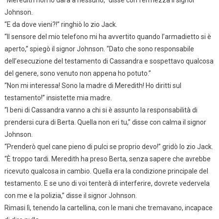
“Meredith non lo darà a nessuno,” disse con fermezza il signor
Johnson.
“E da dove vieni?!” ringhiò lo zio Jack.
“Il sensore del mio telefono mi ha avvertito quando l’armadietto si è
aperto,” spiegò il signor Johnson. “Dato che sono responsabile
dell’esecuzione del testamento di Cassandra e sospettavo qualcosa
del genere, sono venuto non appena ho potuto.”
“Non mi interessa! Sono la madre di Meredith! Ho diritti sul
testamento!” insistette mia madre.
“I beni di Cassandra vanno a chi si è assunto la responsabilità di
prendersi cura di Berta. Quella non eri tu,” disse con calma il signor
Johnson.
“Prenderò quel cane pieno di pulci se proprio devo!” gridò lo zio Jack.
“È troppo tardi. Meredith ha preso Berta, senza sapere che avrebbe
ricevuto qualcosa in cambio. Quella era la condizione principale del
testamento. E se uno di voi tenterà di interferire, dovrete vedervela
con me e la polizia,” disse il signor Johnson.
Rimasi lì, tenendo la cartellina, con le mani che tremavano, incapace