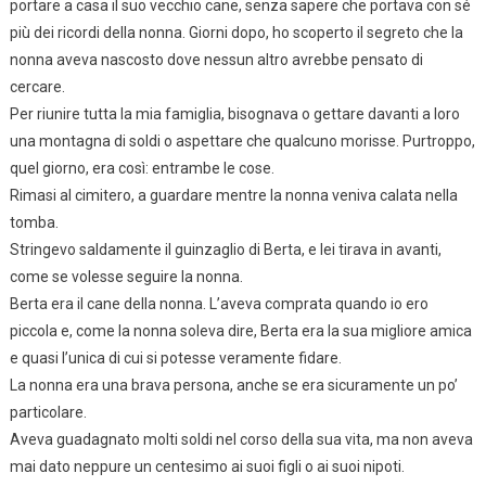
portare a casa il suo vecchio cane, senza sapere che portava con sé
più dei ricordi della nonna. Giorni dopo, ho scoperto il segreto che la
nonna aveva nascosto dove nessun altro avrebbe pensato di
cercare.
Per riunire tutta la mia famiglia, bisognava o gettare davanti a loro
una montagna di soldi o aspettare che qualcuno morisse. Purtroppo,
quel giorno, era così: entrambe le cose.
Rimasi al cimitero, a guardare mentre la nonna veniva calata nella
tomba.
Stringevo saldamente il guinzaglio di Berta, e lei tirava in avanti,
come se volesse seguire la nonna.
Berta era il cane della nonna. L’aveva comprata quando io ero
piccola e, come la nonna soleva dire, Berta era la sua migliore amica
e quasi l’unica di cui si potesse veramente fidare.
La nonna era una brava persona, anche se era sicuramente un po’
particolare.
Aveva guadagnato molti soldi nel corso della sua vita, ma non aveva
mai dato neppure un centesimo ai suoi figli o ai suoi nipoti.