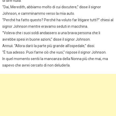
di dire nulla.
“Dai, Meredith, abbiamo molto di cui discutere,” disse il signor
Johnson, e camminammo verso la mia auto.
“Perché ha fatto questo? Perché ha voluto far litigare tutti?” chiesi al
signor Johnson mentre eravamo seduti in macchina.
“Voleva che i suoi soldi andassero a una brava persona che li
avrebbe spesi in buone azioni,” disse il signor Johnson.
Annuii. “Allora darò la parte più grande all’ospedale,” dissi.
“È tua adesso. Puoi farne ciò che vuoi,” rispose il signor Johnson.
In quel momento sentii la mancanza della Nonna più che mai, ma
sapevo che avrei cercato di non deluderla.