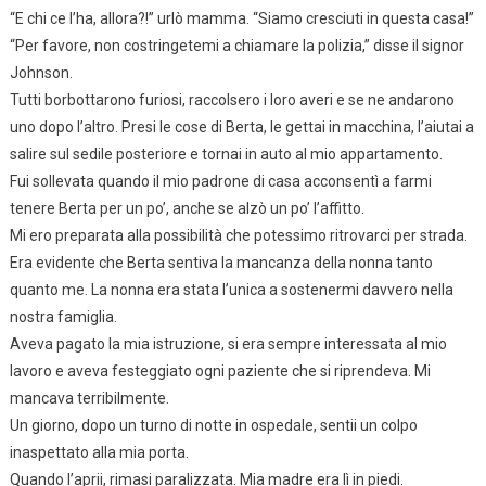
“E chi ce l’ha, allora?!” urlò mamma. “Siamo cresciuti in questa casa!”
“Per favore, non costringetemi a chiamare la polizia,” disse il signor
Johnson.
Tutti borbottarono furiosi, raccolsero i loro averi e se ne andarono
uno dopo l’altro. Presi le cose di Berta, le gettai in macchina, l’aiutai a
salire sul sedile posteriore e tornai in auto al mio appartamento.
Fui sollevata quando il mio padrone di casa acconsentì a farmi
tenere Berta per un po’, anche se alzò un po’ l’affitto.
Mi ero preparata alla possibilità che potessimo ritrovarci per strada.
Era evidente che Berta sentiva la mancanza della nonna tanto
quanto me. La nonna era stata l’unica a sostenermi davvero nella
nostra famiglia.
Aveva pagato la mia istruzione, si era sempre interessata al mio
lavoro e aveva festeggiato ogni paziente che si riprendeva. Mi
mancava terribilmente.
Un giorno, dopo un turno di notte in ospedale, sentii un colpo
inaspettato alla mia porta.
Quando l’aprii, rimasi paralizzata. Mia madre era lì in piedi.