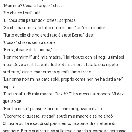
“Mamma? Cosa ci fai qui?” chiesi.
“So che ce l’hai!” urlò.
“Di cosa stai parlando?” chiesi, sorpresa.
“So che hai ereditato tutto dalla nonna!” urlò mia madre.
“Tutto quello che ho ereditato è stata Berta,” dissi.
“Cosa?” chiese, senza capire.
“Berta, il cane della nonna,” dissi.
“Non mentirmi!” urlò mia madre. “Hai vissuto con lei negli ultimi sei
mesi. Deve averti lasciato tutto! Sei sempre stata la sua nipote
preferita,” disse, esagerando quest’ultima frase.
“La nonna non mi ha dato soldi, proprio come non ne ha dati a te,”
risposi.
“Bugiarda!” urlò mia madre. “Dov’è? Ti ho messa al mondo! Mi devi
quei soldi!”
“Non ho nulla!” piansi, le lacrime che mi rigavano il viso.
“Vedremo di questo, strega!” sputò mia madre e se ne andò.
Chiusi la porta e caddi sul pavimento, incapace di smettere di
piangere. Berta si arrampicò sulle mie ginocchia, come se cercasse