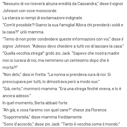
“Nessuno di voi riceverà alcuna eredità da Cassandra,” disse il signor
Johnson con voce monocorde.
La stanza si riempì di esclamazioni indignate.
“Com’è possibile?! Siamo la sua famiglia! Allora chi prenderà i soldi e
la casa?!” urlò mamma.
“Temo di non poter condividere queste informazioni con voi,” disse il
signor Johnson. “Adesso devo chiedere a tutti voi di lasciare la casa.”
“Quella vecchia strega!” gridò zio Jack. “Sapevo che nostra madre
non si curava di noi, ma nemmeno un centesimo dopo che è
morta?!”
“Non dirlo,” dissi in fretta. “La nonna si prendeva cura di noi. Si
preoccupava per tutti, lo dimostrava però a modo suo.”
“Già, certo,” mormorò mamma. “Era una strega finché viveva, e lo è
ancora adesso.”
In quel momento, Berta abbaiò forte.
“Ah già, e cosa faremo con quel cane?” chiese zia Florence.
“Sopprimetela,” disse mamma freddamente.
“Sono d’accordo,” disse zio Jack. “Tanto è vecchia come il mondo.”