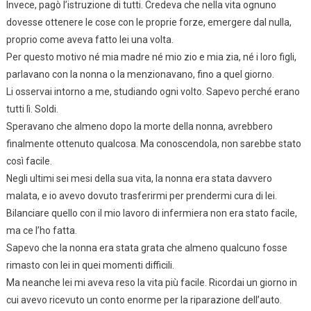
Invece, pagò l’istruzione di tutti. Credeva che nella vita ognuno
dovesse ottenere le cose con le proprie forze, emergere dal nulla,
proprio come aveva fatto lei una volta.
Per questo motivo né mia madre né mio zio e mia zia, né i loro figli,
parlavano con la nonna o la menzionavano, fino a quel giorno.
Li osservai intorno a me, studiando ogni volto. Sapevo perché erano
tutti lì. Soldi.
Speravano che almeno dopo la morte della nonna, avrebbero
finalmente ottenuto qualcosa. Ma conoscendola, non sarebbe stato
così facile.
Negli ultimi sei mesi della sua vita, la nonna era stata davvero
malata, e io avevo dovuto trasferirmi per prendermi cura di lei.
Bilanciare quello con il mio lavoro di infermiera non era stato facile,
ma ce l’ho fatta.
Sapevo che la nonna era stata grata che almeno qualcuno fosse
rimasto con lei in quei momenti difficili.
Ma neanche lei mi aveva reso la vita più facile. Ricordai un giorno in
cui avevo ricevuto un conto enorme per la riparazione dell’auto.