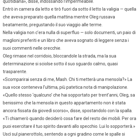
quotidiana», disse, indossando l’impermeabile.
Entrò in camera da letto e tirò fuori da sotto il letto la valigia — quella
che aveva preparato quella mattina mentre Oleg russava
beatamente, pregustando il suo viaggio alle terme.
Nella valigia non c’era nulla di superfluo — solo documenti, un paio di
maglioni preferiti e un libro che aveva sognato di leggere senza i
suoi commenti nelle orecchie.
Oleg rimase nel corridoio, bloccandole la strada, ma la sua
determinazione si sciolse sotto il suo sguardo calmo, quasi
trasparente.
«Scomparirai senza di me, Mash. Chi ti metterà una mensola?» La
sua voce conteneva l’ultima, più patetica nota di manipolazione.
«Quello stesso ‘qualcuno’ che hai sopportato per trent’anni, Oleg, sa
benissimo che la mensola in questo appartamento non è stata
ancora fissata da giovedì scorso», disse, spostandolo con la spalla.
«Ti chiamerò quando deciderò cosa fare del resto dei mobili. Per ora
puoi esercitare il tuo spirito davanti allo specchio. Lui lo sopporterà.»
Uscì sul pianerottolo, sentendo a ogni gradino come le spalle si