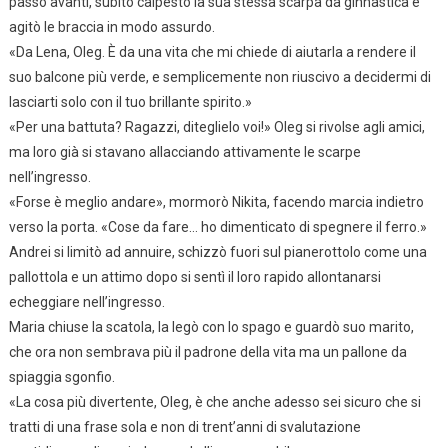
passo avanti, subito calpestò la sua stessa scarpa da ginnastica e
agitò le braccia in modo assurdo.
«Da Lena, Oleg. È da una vita che mi chiede di aiutarla a rendere il
suo balcone più verde, e semplicemente non riuscivo a decidermi di
lasciarti solo con il tuo brillante spirito.»
«Per una battuta? Ragazzi, diteglielo voi!» Oleg si rivolse agli amici,
ma loro già si stavano allacciando attivamente le scarpe
nell’ingresso.
«Forse è meglio andare», mormorò Nikita, facendo marcia indietro
verso la porta. «Cose da fare… ho dimenticato di spegnere il ferro.»
Andrei si limitò ad annuire, schizzò fuori sul pianerottolo come una
pallottola e un attimo dopo si sentì il loro rapido allontanarsi
echeggiare nell’ingresso.
Maria chiuse la scatola, la legò con lo spago e guardò suo marito,
che ora non sembrava più il padrone della vita ma un pallone da
spiaggia sgonfio.
«La cosa più divertente, Oleg, è che anche adesso sei sicuro che si
tratti di una frase sola e non di trent’anni di svalutazione