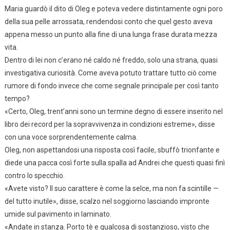
Maria guardò il dito di Oleg e poteva vedere distintamente ogni poro
della sua pelle arrossata, rendendosi conto che quel gesto aveva
appena messo un punto alla fine di una lunga frase durata mezza
vita.
Dentro di lei non c’erano né caldo né freddo, solo una strana, quasi
investigativa curiosità. Come aveva potuto trattare tutto ciò come
rumore di fondo invece che come segnale principale per così tanto
tempo?
«Certo, Oleg, trent’anni sono un termine degno di essere inserito nel
libro dei record per la sopravvivenza in condizioni estreme», disse
con una voce sorprendentemente calma.
Oleg, non aspettandosi una risposta così facile, sbuffò trionfante e
diede una pacca così forte sulla spalla ad Andrei che questi quasi finì
contro lo specchio.
«Avete visto? Il suo carattere è come la selce, ma non fa scintille —
del tutto inutile», disse, scalzo nel soggiorno lasciando impronte
umide sul pavimento in laminato.
«Andate in stanza. Porto tè e qualcosa di sostanzioso, visto che