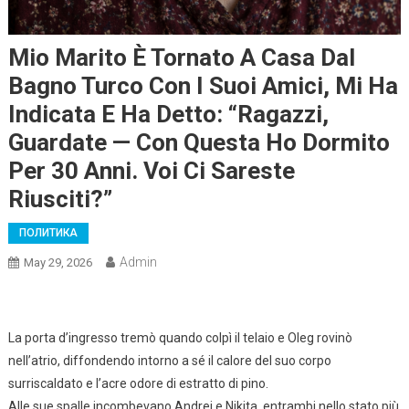
Mio Marito È Tornato A Casa Dal
Bagno Turco Con I Suoi Amici, Mi Ha
Indicata E Ha Detto: “Ragazzi,
Guardate — Con Questa Ho Dormito
Per 30 Anni. Voi Ci Sareste
Riusciti?”
ПОЛИТИКА
Admin
May 29, 2026
La porta d’ingresso tremò quando colpì il telaio e Oleg rovinò
nell’atrio, diffondendo intorno a sé il calore del suo corpo
surriscaldato e l’acre odore di estratto di pino.
Alle sue spalle incombevano Andrei e Nikita, entrambi nello stato più