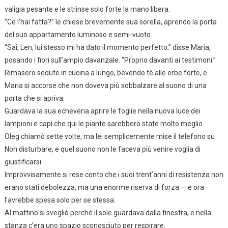
valigia pesante e le strinse solo forte la mano libera.
“Ce l’hai fatta?” le chiese brevemente sua sorella, aprendo la porta
del suo appartamento luminoso e semi-vuoto.
“Sai, Len, lui stesso mi ha dato il momento perfetto,” disse Maria,
posando i fiori sull’ampio davanzale. “Proprio davanti ai testimoni.”
Rimasero sedute in cucina a lungo, bevendo tè alle erbe forte, e
Maria si accorse che non doveva più sobbalzare al suono di una
porta che si apriva.
Guardava la sua echeveria aprire le foglie nella nuova luce dei
lampioni e capì che qui le piante sarebbero state molto meglio.
Oleg chiamò sette volte, ma lei semplicemente mise il telefono su
Non disturbare, e quel suono non le faceva più venire voglia di
giustificarsi.
Improvvisamente si rese conto che i suoi trent’anni di resistenza non
erano stati debolezza, ma una enorme riserva di forza — e ora
l’avrebbe spesa solo per se stessa.
Al mattino si svegliò perché il sole guardava dalla finestra, e nella
stanza c’era uno spazio sconosciuto per respirare.