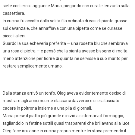
siete così eroi», aggiunse Maria, piegando con cura le lenzuola sulla
cassettiera.
In cucina fu accolta dalla solita fila ordinata di vasi di piante grasse
sul davanzale, che annaffiava con una pipetta come se curasse
piccoli alieni.
Guardò la sua echeveria preferita — una rosetta blu che sembrava
una rosa di pietra — e pensò che la pianta avesse bisogno di molta
meno attenzione per fiorire di quanta ne servisse a suo marito per
restare semplicemente umano.
Dalla stanza arrivò un tonfo. Oleg aveva evidentemente deciso di
mostrare agli amici «come rilassarsi davvero» e si era lasciato
cadere in poltrona insieme a una pila di giornali.
Maria prese il piatto più grande e iniziò a sistemarvi il formaggio,
tagliandolo in fettine sottili quasi trasparenti che brillavano alla luce.
Oleg fece irruzione in cucina proprio mentre lei stava premendo il