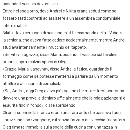
posando il vassoio davanti a lui.
Entrò nel soggiorno, dove Andrei e Nikita erano seduti come se
fossero stati costretti ad assistere a un’assemblea condominiale
interminabile.
Nikita stava cercando di nascondere il telecomando della TV dietro
la schiena, che aveva fatto cadere accidentalmente, mentre Andrei
studiava intensamente il mucchio del tappeto.
«Servitevi, ragazzi», disse Maria, posando il vassoio sul tavolino
proprio sopra i calzini sparsi di Oleg.
«Grazie, Maria Ivanovna», disse Andrei a fatica, guardando il
formaggio come se potesse mettersi a parlare da un momento
all’altro e accusarlo di complicità.
«Sai, Andrei, oggi Oleg aveva più ragione che mai — trent’anni sono
davvero una prova, e dichiaro ufficialmente che la mia pazienza si è
esaurita fino in fondo», disse sorridendo.
Gli unici suoni nella stanza erano una rara auto che passava fuori,
spruzzando pozzanghere, e il ronzio forzato del vecchio frigorifero.
Oleg rimase immobile sulla soglia della cucina con una tazza in