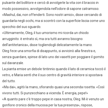
pulsante del bollitore e cercò di avvolgerle la vita con il braccio in
modo possessivo, avvolgendola nell’odore di sapone catramoso.
«Mashul, dai, non offenderti. Sono nostri amici», disse cercando di
guardarla negli occhi, ma si scontrò con la superficie liscia come uno
specchio del suo sguardo.
«Ultimamente, Oleg, il tuo umorismo mi ricorda un chiodo
arrugginito: è entrato sì, ma ora tutti avranno bisogno
dell’antitetanica», disse togliendogli delicatamente la mano.
Oleg fece una smorfia di disappunto, si avvicinò alla finestra e,
senza guardare, spinse di lato uno dei vasetti per poggiare il gomito
sul davanzale.
La pianta emise un debole tintinnio quando il lato di ceramica toccò il
vetro, e Maria sentì che il suo centro di gravità interiore si spostava
del tutto.
«Ma dai», agitò la mano, sfiorando quasi una seconda rosetta. «Così
vivono tutti. Si punzecchiano a vicenda. È energia, pepe!»
«A quanto pare c’è troppo pepe in casa nostra, Oleg. Mi è venuto un
gonfiore cronico della mucosa per la tua presenza», rispose,