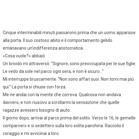
Cinque interminabili minuti passarono prima che un uomo apparisse
alla porta. Il suo costoso abito e il comportamento gelido
emanavano un’indifferenza aristocratica.
«Cosa vuole?» abbaiò.
Un brivido mi attraversò. “Signore, sono preoccupata per le sue figlie.
Le vedo da sole nel parco ogni sera, e non è sicuro…”
Mi interruppe bruscamente. “Non sono affari suoi. Non torni mai più
qui.” La porta si chiuse con forza.
Me ne andai con la mente che correva. Qualcosa non andava
davvero, e non riuscivo a scrollarmi la sensazione che quelle
ragazze avessero bisogno di aiuto.
Il giorno dopo, arrivai al parco prima del solito. Verso le 16, le gemelle
comparvero e si sedettero sulla loro solita panchina. Raccolsi il
coraggio e mi avvicinai a loro.