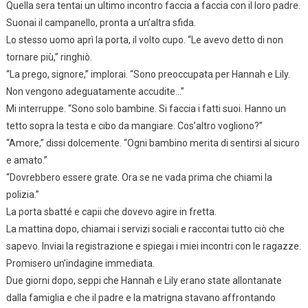
Quella sera tentai un ultimo incontro faccia a faccia con il loro padre.
Suonai il campanello, pronta a un’altra sfida.
Lo stesso uomo aprì la porta, il volto cupo. “Le avevo detto di non
tornare più,” ringhiò.
“La prego, signore,” implorai. “Sono preoccupata per Hannah e Lily.
Non vengono adeguatamente accudite…”
Mi interruppe. “Sono solo bambine. Si faccia i fatti suoi. Hanno un
tetto sopra la testa e cibo da mangiare. Cos’altro vogliono?”
“Amore,” dissi dolcemente. “Ogni bambino merita di sentirsi al sicuro
e amato.”
“Dovrebbero essere grate. Ora se ne vada prima che chiami la
polizia.”
La porta sbatté e capii che dovevo agire in fretta.
La mattina dopo, chiamai i servizi sociali e raccontai tutto ciò che
sapevo. Inviai la registrazione e spiegai i miei incontri con le ragazze.
Promisero un’indagine immediata.
Due giorni dopo, seppi che Hannah e Lily erano state allontanate
dalla famiglia e che il padre e la matrigna stavano affrontando