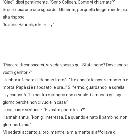
“Ciao”, dissi gentilmente. “Sono Colleen. Come vi chiamate?”
Si scambiarono uno sguardo diffidente, poi quella leggermente più
alta rispose.
“Io sono Hannah, e lei è Lily.”
“Piacere di conoscervi. Vi vedo spesso qui. State bene? Dove sono i
vostri genitori?”
Il labbro inferiore di Hannah tremò. “Tre anni fa la nostra mamma è
morta. Papà si è risposato, e ora…” Si fermò, guardando la sorella.
Lily continuò: “La nostra matrigna non ci vuole. Ci manda qui ogni
giorno perché non ci vuole in casa.”
Il mio cuore si strinse. “E vostro padre lo sa?”
Hannah annuì. “Non gli interessa. Da quando è nato il bambino, non
gli importa più.”
Mi sedetti accanto a loro, mentre la mia mente si affollava di