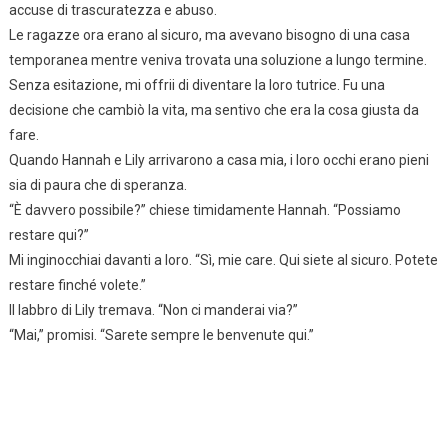
accuse di trascuratezza e abuso.
Le ragazze ora erano al sicuro, ma avevano bisogno di una casa
temporanea mentre veniva trovata una soluzione a lungo termine.
Senza esitazione, mi offrii di diventare la loro tutrice. Fu una
decisione che cambiò la vita, ma sentivo che era la cosa giusta da
fare.
Quando Hannah e Lily arrivarono a casa mia, i loro occhi erano pieni
sia di paura che di speranza.
“È davvero possibile?” chiese timidamente Hannah. “Possiamo
restare qui?”
Mi inginocchiai davanti a loro. “Sì, mie care. Qui siete al sicuro. Potete
restare finché volete.”
Il labbro di Lily tremava. “Non ci manderai via?”
“Mai,” promisi. “Sarete sempre le benvenute qui.”