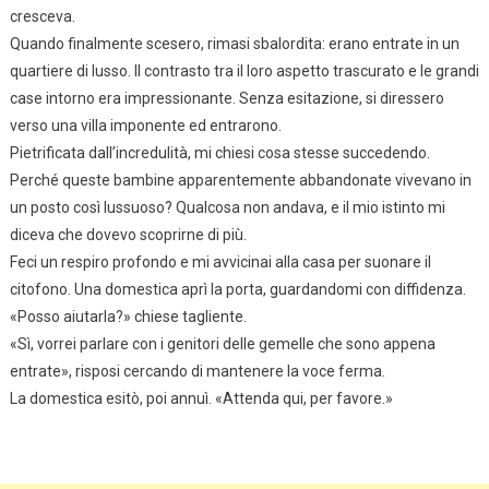
cresceva.
Quando finalmente scesero, rimasi sbalordita: erano entrate in un
quartiere di lusso. Il contrasto tra il loro aspetto trascurato e le grandi
case intorno era impressionante. Senza esitazione, si diressero
verso una villa imponente ed entrarono.
Pietrificata dall’incredulità, mi chiesi cosa stesse succedendo.
Perché queste bambine apparentemente abbandonate vivevano in
un posto così lussuoso? Qualcosa non andava, e il mio istinto mi
diceva che dovevo scoprirne di più.
Feci un respiro profondo e mi avvicinai alla casa per suonare il
citofono. Una domestica aprì la porta, guardandomi con diffidenza.
«Posso aiutarla?» chiese tagliente.
«Sì, vorrei parlare con i genitori delle gemelle che sono appena
entrate», risposi cercando di mantenere la voce ferma.
La domestica esitò, poi annuì. «Attenda qui, per favore.»