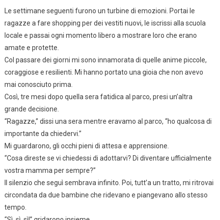
Le settimane seguenti furono un turbine di emozioni. Portai le
ragazze a fare shopping per dei vestiti nuovi, le iscrissi alla scuola
locale e passai ogni momento libero a mostrare loro che erano
amate e protette.
Col passare dei giorni mi sono innamorata di quelle anime piccole,
coraggiose e resilienti. Mi hanno portato una gioia che non avevo
mai conosciuto prima.
Così, tre mesi dopo quella sera fatidica al parco, presi un’altra
grande decisione.
“Ragazze,” dissi una sera mentre eravamo al parco, “ho qualcosa di
importante da chiedervi.”
Mi guardarono, gli occhi pieni di attesa e apprensione.
“Cosa direste se vi chiedessi di adottarvi? Di diventare ufficialmente
vostra mamma per sempre?”
Il silenzio che seguì sembrava infinito. Poi, tutt’a un tratto, mi ritrovai
circondata da due bambine che ridevano e piangevano allo stesso
tempo.
“Sì, sì, sì!” gridarono insieme.