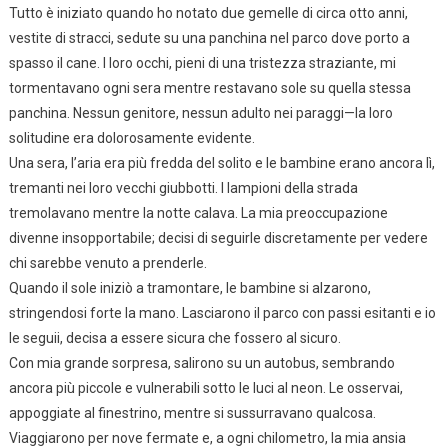
Tutto è iniziato quando ho notato due gemelle di circa otto anni,
vestite di stracci, sedute su una panchina nel parco dove porto a
spasso il cane. I loro occhi, pieni di una tristezza straziante, mi
tormentavano ogni sera mentre restavano sole su quella stessa
panchina. Nessun genitore, nessun adulto nei paraggi—la loro
solitudine era dolorosamente evidente.
Una sera, l’aria era più fredda del solito e le bambine erano ancora lì,
tremanti nei loro vecchi giubbotti. I lampioni della strada
tremolavano mentre la notte calava. La mia preoccupazione
divenne insopportabile; decisi di seguirle discretamente per vedere
chi sarebbe venuto a prenderle.
Quando il sole iniziò a tramontare, le bambine si alzarono,
stringendosi forte la mano. Lasciarono il parco con passi esitanti e io
le seguii, decisa a essere sicura che fossero al sicuro.
Con mia grande sorpresa, salirono su un autobus, sembrando
ancora più piccole e vulnerabili sotto le luci al neon. Le osservai,
appoggiate al finestrino, mentre si sussurravano qualcosa.
Viaggiarono per nove fermate e, a ogni chilometro, la mia ansia