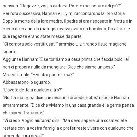
pensieri. “Ragazze, voglio aiutarvi. Potete raccontarmi di più?”
Per l’ora successiva, Hannah e Lily mi raccontarono la loro storia.
Dopo la morte della loro madre, il padre si era risposato in fretta e in
meno di un anno la matrigna aveva avuto un bambino. Da allora, le
due ragazze erano state messe da parte.
“Ci compra solo vestiti usati,” ammise Lily, tirando il suo maglione
logoro.
Aggiunse Hannah: “E se torniamo a casa prima che faccia buio, lei
non ci prepara nulla da mangiare. Dice che siamo un peso.”
Mi sentii male. “E vostro padre lo sa?”
Abbassarono lo sguardo.
“L’avete detto a qualcun altro?”
“No. La matrigna dice che nessuno ci crederebbe,” rispose Hannah
amaramente. “Dice che viviamo in una casa grande e la gente pensa
che siamo fortunate.”
“Vi credo. Voglio aiutarvi,” dissi. “Ma devo sapere una cosa: volete
restare con la vostra famiglia o preferireste vivere con qualcuno che
si prenda cura di voi?”