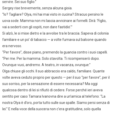
servire. Sei suo figlio.”
Sergey rise brevemente, senza alcuna gioia.
“Io? Tagliare? Olya, mi hai mai visto in cucina? Stracuo persino le
uova sode. Mamma non mi lascia avvicinare ai fornelli. Dirà: ‘Figlio,
vai a sederti con gli ospiti, non dare fastidio’.”
Si alzò, le si mise dietro e la avvolse tra le braccia. Sapeva di colonia
familiare e un po’ di tabacco — a volte fumava sul balcone quando
era nervoso.
“Per favore”, disse piano, premendo la guancia contro i suoi capelli.
“Per me. Per la mamma. Solo stavolta. Ti ricompenserò dopo.
Ovunque vuoi, andremo. A teatro, in vacanza, ovunque.”
Olga chiuse gli occhi. Il suo abbraccio era caldo, familiare. Quante
volte aveva ceduto proprio per questo — per il suo “per favore”, per il
suo sorriso, per la sensazione di essere necessaria? Ma oggi
qualcosa dentro di lei si rifiutò di cedere. Forse perché ieri aveva
sentito per caso Tamara Ivanovna dire a un’amica al telefono: “La
nostra Olya è d’oro, porta tutto sulle sue spalle. Siamo persi senza di
lei.” E nella voce della suocera non c’era gratitudine, solo quella