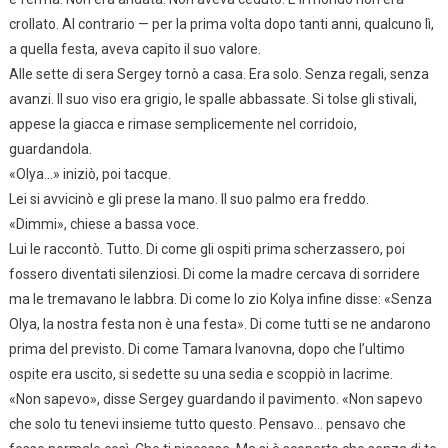
crollato. Al contrario — per la prima volta dopo tanti anni, qualcuno lì,
a quella festa, aveva capito il suo valore.
Alle sette di sera Sergey tornò a casa. Era solo. Senza regali, senza
avanzi. Il suo viso era grigio, le spalle abbassate. Si tolse gli stivali,
appese la giacca e rimase semplicemente nel corridoio,
guardandola.
«Olya…» iniziò, poi tacque.
Lei si avvicinò e gli prese la mano. Il suo palmo era freddo.
«Dimmi», chiese a bassa voce.
Lui le raccontò. Tutto. Di come gli ospiti prima scherzassero, poi
fossero diventati silenziosi. Di come la madre cercava di sorridere
ma le tremavano le labbra. Di come lo zio Kolya infine disse: «Senza
Olya, la nostra festa non è una festa». Di come tutti se ne andarono
prima del previsto. Di come Tamara Ivanovna, dopo che l’ultimo
ospite era uscito, si sedette su una sedia e scoppiò in lacrime.
«Non sapevo», disse Sergey guardando il pavimento. «Non sapevo
che solo tu tenevi insieme tutto questo. Pensavo… pensavo che