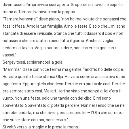
diventasse all’improvviso così aperta. Si sporse sul tavolo e coprì la
mano di Tamara Ivanovna con la propria.
“Tamara Ivanovna,” disse piano, “non ho mai voluto che pensassi che
fossi offesa. Amo la tua famiglia. Amo le feste. È solo che… mi sono
stancata di essere invisibile. Stanca che tutti lodassero il cibo e non
notassero che ero stata in piedi tutto il giorno. Anche io voglio
sedermi a tavola. Voglio parlare, ridere, non correre in giro con i
vassoi.”
Sergey tossì, schiarendosi la gola.
“Mamma,” disse con voce ferma ma gentile, “anch’io ho delle colpe.
Ho visto quanto fosse stanca Olja. Ho visto come si accasciava dopo
ogni festa. Eppure glielo chiedevo. Perché era più facile così. Perché
era sempre stato così. Ma ieri… ieri ho visto che senza di lei c’era il
vuoto. Non una festa, solo una tavola con del cibo. E mi sono
spaventato. Spaventato di poterla perdere. Non nel senso che se ne
sarebbe andata, ma che avrei perso proprio lei — l’Olja che sorride,
che vuole stare con noi, non servirci.”
Si voltò verso la moglie e le prese la mano.