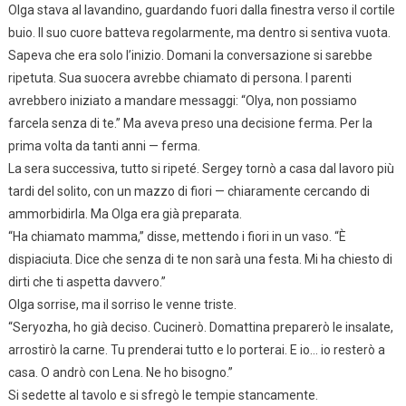
Olga stava al lavandino, guardando fuori dalla finestra verso il cortile
buio. Il suo cuore batteva regolarmente, ma dentro si sentiva vuota.
Sapeva che era solo l’inizio. Domani la conversazione si sarebbe
ripetuta. Sua suocera avrebbe chiamato di persona. I parenti
avrebbero iniziato a mandare messaggi: “Olya, non possiamo
farcela senza di te.” Ma aveva preso una decisione ferma. Per la
prima volta da tanti anni — ferma.
La sera successiva, tutto si ripeté. Sergey tornò a casa dal lavoro più
tardi del solito, con un mazzo di fiori — chiaramente cercando di
ammorbidirla. Ma Olga era già preparata.
“Ha chiamato mamma,” disse, mettendo i fiori in un vaso. “È
dispiaciuta. Dice che senza di te non sarà una festa. Mi ha chiesto di
dirti che ti aspetta davvero.”
Olga sorrise, ma il sorriso le venne triste.
“Seryozha, ho già deciso. Cucinerò. Domattina preparerò le insalate,
arrostirò la carne. Tu prenderai tutto e lo porterai. E io… io resterò a
casa. O andrò con Lena. Ne ho bisogno.”
Si sedette al tavolo e si sfregò le tempie stancamente.