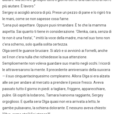
più aiutare. È lavoro.”
Sergey si accigliò ancora di più. Prese un pezzo di pane e lo rigirò tra
le mani, come se non sapesse cosa farne.
“Lena può aspettare. Oppure puoi rimandare. È te che la mamma
aspetta. Sai quanto ti tiene in considerazione. ‘Olenka, cara, senza di
te non è una festa’, ” imitò la voce della madre, ma nel suo tono non
c’era scherno, solo quella solita certezza.
Olga sentì le guance bruciare. Si alzò e si avvicinò ai fornelli, anche
se lì non c’era nulla che richiedesse la sua attenzione.
Semplicemente non voleva guardare suo marito negli occhi. I ricordi
le attraversarono la mente. Il precedente anniversario della suocera
— il suo cinquantacinquesimo compleanno. Allora Olga si era alzata
alle sei per andare al mercato a prendere il pesce fresco. Aveva
passato tutto il giorno in piedi: a tagliare, friggere, apparecchiare,
pulire. Gli ospiti la lodarono, Tamara Ivanovna raggiante, Sergey
orgoglioso. E quella sera Olga quasi non era arrivata a letto; le
gambe pulsavano, la schiena dolorante. E nessuno aveva chiesto: