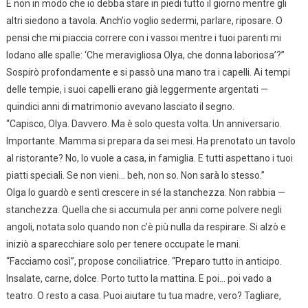
E non in modo che io debba stare in piedi tutto il giorno mentre gli
altri siedono a tavola. Anch’io voglio sedermi, parlare, riposare. O
pensi che mi piaccia correre con i vassoi mentre i tuoi parenti mi
lodano alle spalle: ‘Che meravigliosa Olya, che donna laboriosa’?”
Sospirò profondamente e si passò una mano tra i capelli. Ai tempi
delle tempie, i suoi capelli erano già leggermente argentati —
quindici anni di matrimonio avevano lasciato il segno.
“Capisco, Olya. Davvero. Ma è solo questa volta. Un anniversario.
Importante. Mamma si prepara da sei mesi. Ha prenotato un tavolo
al ristorante? No, lo vuole a casa, in famiglia. E tutti aspettano i tuoi
piatti speciali. Se non vieni… beh, non so. Non sarà lo stesso.”
Olga lo guardò e sentì crescere in sé la stanchezza. Non rabbia —
stanchezza. Quella che si accumula per anni come polvere negli
angoli, notata solo quando non c’è più nulla da respirare. Si alzò e
iniziò a sparecchiare solo per tenere occupate le mani.
“Facciamo così”, propose conciliatrice. “Preparo tutto in anticipo.
Insalate, carne, dolce. Porto tutto la mattina. E poi… poi vado a
teatro. O resto a casa. Puoi aiutare tu tua madre, vero? Tagliare,