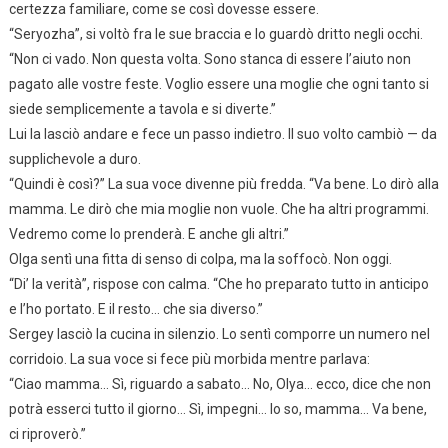
certezza familiare, come se così dovesse essere.
“Seryozha”, si voltò fra le sue braccia e lo guardò dritto negli occhi.
“Non ci vado. Non questa volta. Sono stanca di essere l’aiuto non
pagato alle vostre feste. Voglio essere una moglie che ogni tanto si
siede semplicemente a tavola e si diverte.”
Lui la lasciò andare e fece un passo indietro. Il suo volto cambiò — da
supplichevole a duro.
“Quindi è così?” La sua voce divenne più fredda. “Va bene. Lo dirò alla
mamma. Le dirò che mia moglie non vuole. Che ha altri programmi.
Vedremo come lo prenderà. E anche gli altri.”
Olga sentì una fitta di senso di colpa, ma la soffocò. Non oggi.
“Di’ la verità”, rispose con calma. “Che ho preparato tutto in anticipo
e l’ho portato. E il resto… che sia diverso.”
Sergey lasciò la cucina in silenzio. Lo sentì comporre un numero nel
corridoio. La sua voce si fece più morbida mentre parlava:
“Ciao mamma… Sì, riguardo a sabato… No, Olya… ecco, dice che non
potrà esserci tutto il giorno… Sì, impegni… lo so, mamma… Va bene,
ci riproverò.”