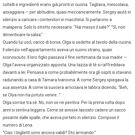
coltelli e ingredienti erano già pronti in cucina. Tagliava, mescolava,
assaggiava — per abitudine, quasi meccanicamente. Sergey aiutò in
silenzio a caricare i contenitori in macchina. Si parlarono a
malapena. Solo lo stretto necessario: “Hai messo il sale?” “Sì, non
dimenticare la salsa.”
Quando lui uscì, carico di borse, Olga si sedette al tavolo della cucina.
Il silenzio nell’appartamento aveva un suono strano, quasi
sconosciuto. Il loro figlio passava il fine settimana da sua madre —
Olga l’aveva organizzato apposta. Una tazza di tè si raffreddava
davanti a lei. Pensava a come probabilmente ora gli ospiti si stavano
radunando a casa di Tamara Ivanovna. A come Sergey spiegava la
sua assenza. A come la suocera arricciava le labbra dicendo, “Beh,
se Olya non ha potuto venire…”
Olga sorrise tra sé. No, non se ne pentiva. Per la prima volta dopo
anni si sentiva leggera. Come se avesse lasciato cadere un sacco
pesante dalle spalle, che aveva portato in silenzio. Compose il
numero di Lena.
“Ciao. I biglietti sono ancora validi? Sto arrivando.”