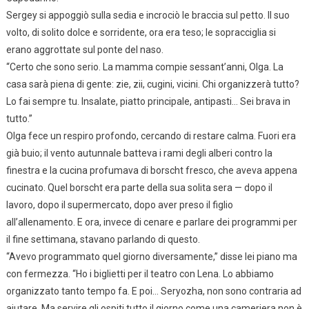
Sergey si appoggiò sulla sedia e incrociò le braccia sul petto. Il suo
volto, di solito dolce e sorridente, ora era teso; le sopracciglia si
erano aggrottate sul ponte del naso.
“Certo che sono serio. La mamma compie sessant’anni, Olga. La
casa sarà piena di gente: zie, zii, cugini, vicini. Chi organizzerà tutto?
Lo fai sempre tu. Insalate, piatto principale, antipasti… Sei brava in
tutto.”
Olga fece un respiro profondo, cercando di restare calma. Fuori era
già buio; il vento autunnale batteva i rami degli alberi contro la
finestra e la cucina profumava di borscht fresco, che aveva appena
cucinato. Quel borscht era parte della sua solita sera — dopo il
lavoro, dopo il supermercato, dopo aver preso il figlio
all’allenamento. E ora, invece di cenare e parlare dei programmi per
il fine settimana, stavano parlando di questo.
“Avevo programmato quel giorno diversamente,” disse lei piano ma
con fermezza. “Ho i biglietti per il teatro con Lena. Lo abbiamo
organizzato tanto tempo fa. E poi… Seryozha, non sono contraria ad
aiutare. Ma servire gli ospiti tutto il giorno come una cameriera non è