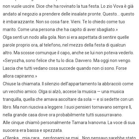
non vuole uscire. Dice che ha rovinato la tua festa. Lo zio Vova è già
andato al negozio a prendere delle insalate pronte. Questo… questo
è imbarazzante. Non so cosa fare. Vieni. Te lo chiedo come tuo
marito. Come una persona che ha capito di aver sbagliato.»
Olga sentì un nodo alla gola. Non si era aspettata di sentire quelle
parole proprio ora, al telefono, nel mezzo della festa di qualcun
altro. Ma scosse comunque il capo, anche se lui non poteva vederlo.
«Seryozha, sono felice che tu lo dica. Davvero. Ma oggi non vengo.
Lascia che tutti vedano cosa succede quando non ci sono. Forse
allora capiranno.»
Chiuse la chiamata. Il silenzio dell’appartamento la abbracciò come
un vecchio amico. Olga si alzò, accese la musica — una musica
tranquilla, quella che amava ascoltare da sola — e si sedette con un
libro. Ma non riusciva a leggere. I suoi pensieri tornavano sempre lì,
nella grande casa dove ora probabilmente tutti sussurravano.
Alle cinque chiamò personalmente Tamara Ivanovna. La voce di sua
suocera era bassa e spezzata.
«Olenka… mia cara… perdonami se mai… Non pensavo sarebbe stato