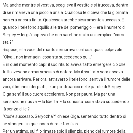
Ma anche mentre si vestiva, sceglieva il vestito e si truccava, dentro
di sé rimaneva una piccola ansia. Qualcosa le diceva che la giornata
non era ancora finita. Qualcosa sarebbe sicuramente successo. E
quando il telefono squillò alle tre del pomeriggio — era il numero di
Sergey — lei già sapeva che non sarebbe stato un semplice “come
stai?”
Rispose, e la voce del marito sembrava confusa, quasi colpevole.
“Olya… non immagini cosa sta succedendo qui…”
E in quel momento capì: il suo rifiuto aveva fatto emergere ciò che
tutti avevano ormai smesso di notare. Ma il risultato vero doveva
ancora arrivare. Per ora, attraverso il telefono, sentiva il rumore delle
voci, il tintinnio dei piatti, e un po’ di panico nelle parole di Sergey.
Olga sentì il suo cuore accelerare. Non per paura. Ma per una
sensazione nuova — la libertà. E la curiosità: cosa stava succedendo
là senza di lei?
“Cos’è successo, Seryozha?” chiese Olga, sentendo tutto dentro di
sé stringersi in quel nodo duro e familiare.
Per un attimo, sul filo rimase solo il silenzio, pieno del rumore della