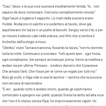
“Ciao,” disse, e la sua voce suonava insolitamente timida. “Io… non
sapevo da dove cominciare. Così sono semplicemente venuta.”
Olga l’aiutò a togliersi il cappotto. Le mani della suocera erano
fredde. Andarono in salotto e si sedettero al tavolo, dove già
aspettavano tre tazze e un piatto di biscotti. Sergey versò il tè, e per
un minuto il silenzio calò nella stanza, così fitto che si sentiva il
ticchettio dell’orologio a muro.
“Olenka,” iniziò Tamara Ivanovna, fissando la tazza, “non ho dormito
tutta la notte. Continuavo a ricordare. Tutti questi anni… ogni festa,
ogni compleanno. Sei sempre arrivata per prima. Venivi la mattina e
andavi via per ultima. Pensavo… credevo davvero che ti piacesse.
Che amassi farlo. Che fosse per te come un regalo per tutti noi.”
Alzò gli occhi, e Olga vide in essi le lacrime — lacrime che la suocera
non cercava di nascondere.
“E ieri… quando tutto è andato storto, quando gli ospiti hanno
cominciato a spingere via i piatti, quando Sveta ha detto ad alta voce
che ‘non è lo stesso senza Olya,’ ho improvvisamente capito. Ho