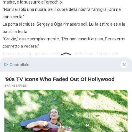
madre, e le sussurrò all’orecchio:
“Non sei solo una nuora. Sei il cuore della nostra famiglia. Ora ne
sono certa.”
La porta si chiuse. Sergey e Olga rimasero soli. Lui la attirò a sé e le
baciò la testa.
“Grazie,” disse semplicemente. “Per non esserti arresa. Per avermi
costretto a vedere.”
Olga sorrise, stringendosi contro il suo petto. Fuori, il crepuscolo
stava già calando e la stanza sembrava accogliente nella morbida
luce della lampada da terra. Sentiva qualcosa dentro di lei cambiare
— non bruscamente, ma lentamente, come un fiume che trova
finalmente un nuovo corso. Non era più la stessa Olya che portava
tutto in silenzio sulle proprie spalle. Era sé stessa — amata,
rispettata, ascoltata.
Un mese dopo, organizzarono una piccola cena di famiglia —
semplicemente così, senza alcuna occasione. Tamara Ivanovna
arrivò con del borscht già pronto che aveva cucinato lei stessa
usando la ricetta di Olga. Sergey apparecchiò la tavola,