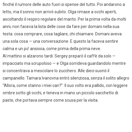
finché il rumore delle auto fuori si spense del tutto. Poi andarono a
letto, ma il sonno non arrivò subito. Olga rimase a occhi aperti,
ascoltando il respiro regolare del marito. Per la prima volta da molti
anni, non faceva la lista delle cose da fare per domani nella sua
testa: cosa comprare, cosa tagliare, chi chiamare. Domani aveva
una sola cosa — una conversazione. E questo la faceva sentire
calma e un po’ ansiosa, come prima della prima neve.
Al mattino si alzarono tardi. Sergey preparò il caffè da solo —
impacciato ma scrupoloso — e Olga sorrideva guardandolo mentre
si concentrava a mescolare lo zucchero. Alle dieci suonò il
campanello. Tamara Ivanovna entrò silenziosa, senza il solito allegro
“Allora, come stanno i miei cari?”. Il suo volto era pallido, con leggere
ombre sotto gli occhi, e teneva in mano un piccolo sacchetto di
paste, che portava sempre come scusa per la visita.