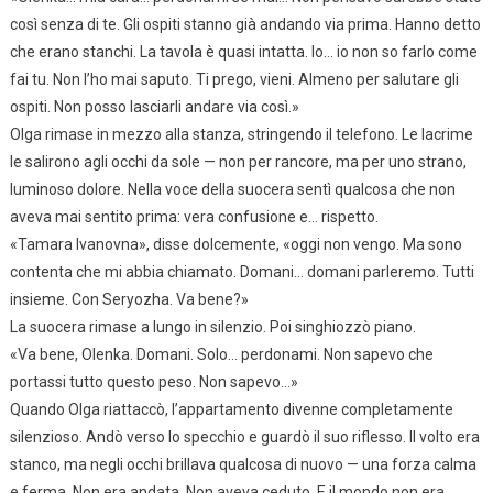
così senza di te. Gli ospiti stanno già andando via prima. Hanno detto
che erano stanchi. La tavola è quasi intatta. Io… io non so farlo come
fai tu. Non l’ho mai saputo. Ti prego, vieni. Almeno per salutare gli
ospiti. Non posso lasciarli andare via così.»
Olga rimase in mezzo alla stanza, stringendo il telefono. Le lacrime
le salirono agli occhi da sole — non per rancore, ma per uno strano,
luminoso dolore. Nella voce della suocera sentì qualcosa che non
aveva mai sentito prima: vera confusione e… rispetto.
«Tamara Ivanovna», disse dolcemente, «oggi non vengo. Ma sono
contenta che mi abbia chiamato. Domani… domani parleremo. Tutti
insieme. Con Seryozha. Va bene?»
La suocera rimase a lungo in silenzio. Poi singhiozzò piano.
«Va bene, Olenka. Domani. Solo… perdonami. Non sapevo che
portassi tutto questo peso. Non sapevo…»
Quando Olga riattaccò, l’appartamento divenne completamente
silenzioso. Andò verso lo specchio e guardò il suo riflesso. Il volto era
stanco, ma negli occhi brillava qualcosa di nuovo — una forza calma
e ferma. Non era andata. Non aveva ceduto. E il mondo non era