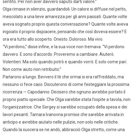
sentito. Per non aver davvero saputo darti valore.”
Olga rimase in silenzio, guardandoli. Un calore si diffuse nel petto,
mescolato a una lieve amarezza per gli anni passati. Quante volte
aveva sognato proprio questa conversazione? Quante volte aveva
ingoiato il proprio dispiacere, pensando che così doveva essere? E
ora era tutto allo scoperto. Onesto. Doloroso. Ma vivo.
“Vi perdono,” disse infine, e la sua voce non tremava. “Vi perdono
davvero. E sono d’accordo. Proveremo a cambiare. Aiuterò.
Volentieri. Ma solo quando potrò e quando vorrò. E solo come pari.
Non come aiuto non retribuito.”
Parlarono a lungo. Bevvero il tè che ormai si era raffreddato, ma
nessuno ci fece caso. Discuterono di come festeggiare la prossima
ricorrenza — Capodanno. Decisero che ognuno avrebbe portato il
proprio piatto speciale. Che Olga sarebbe stata l’ospite a tavola, non
l’organizzatrice. Che Sergey si sarebbe occupato della spesa e dei
lavori pesanti. Tamara Ivanovna promise che sarebbe arrivata in
anticipo e avrebbe aiutato nelle pulizie, non solo nelle critiche.
Quando la suocera se ne andò, abbracciò Olga stretto, come una