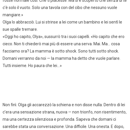
fosse normale così. Che ti piacesse. Ma si è scoperto che senza di te
c’è solo il vuoto. Solo una tavola con del cibo che nessuno vuole
mangiare.»
Olga lo abbracciò. Lui si strinse a lei come un bambino e lei sentì le
sue spalle tremare.
«Oggi ho capito, Olya», sussurrò tra i suoi capelli. «Ho capito che ero
cieco. Non ti chiederò mai più di essere una serva. Mai. Ma… cosa
facciamo ora? La mamma è sotto shock. Sono tutti sotto shock.
Domani verranno da noi — la mamma ha detto che vuole parlare.
Tutti insieme. Ho paura che lei…»
Non finì. Olga gli accarezzò la schiena e non disse nulla. Dentro di lei
c’era una sensazione strana, nuova — non trionfo, non risentimento,
ma una certezza silenziosa e profonda. Sapeva che domani ci
sarebbe stata una conversazione. Una difficile. Una onesta. E dopo,