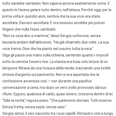
tutto sarebbe cambiato. Non sapeva ancora esattamente come. E
questo le faceva gelare tutto dentro, nell’attesa. Perché oggi, per la
prima volta in quindici anni, sentiva che la sua voce era stata
ascoltata. Davvero ascoltata. E ora nessuno avrebbe più potuto
fingere che nulla fosse cambiato.
“Non so cosa dire a mamma,” disse Sergey sottovoce, senza
lasciarla andare dall’abbraccio. “Ha già chiamato due volte. La sua
voce trema. Dice che ha pianto nel cuscino tutta la sera.”
Olga gli passò una mano sulla schiena, sentendo quanto i muscoli
sotto la camicia fossero tesi. La stanza era buia; solo la luce di un
lampione filtrava da una fessura della tenda, tracciando una sottile
striscia d’argento sul pavimento. Non si era aspettata che la
confessione avvenisse così — non durante una pacifica
conversazione a cena, ma dopo un vero crollo provocato dal suo
rifiuto. Eppure, qualcosa di caldo, quasi tenero, cresceva dentro di lei.
“Dille la verità,” rispose piano. “Che parleremo domani. Tutti insieme.
Senza fretta, senza ospiti, senza caos.”
Sergey annuì, il viso nascosto tra i suoi capelli. Rimasero così a lungo,