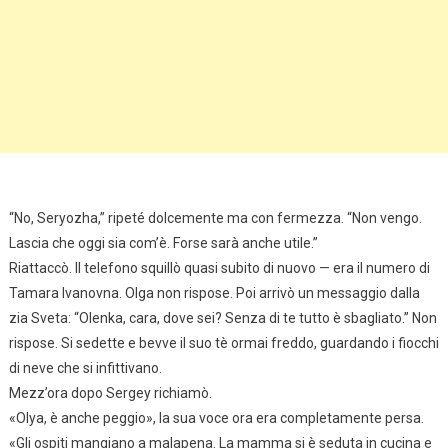
“No, Seryozha,” ripeté dolcemente ma con fermezza. “Non vengo.
Lascia che oggi sia com’è. Forse sarà anche utile.”
Riattaccò. Il telefono squillò quasi subito di nuovo — era il numero di
Tamara Ivanovna. Olga non rispose. Poi arrivò un messaggio dalla
zia Sveta: “Olenka, cara, dove sei? Senza di te tutto è sbagliato.” Non
rispose. Si sedette e bevve il suo tè ormai freddo, guardando i fiocchi
di neve che si infittivano.
Mezz’ora dopo Sergey richiamò.
«Olya, è anche peggio», la sua voce ora era completamente persa.
«Gli ospiti mangiano a malapena. La mamma si è seduta in cucina e