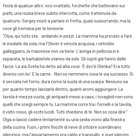
festa di qualcun altro: voci ovattate, forchette che battevano sui
piatti, una risata breve subito interrotta, come trattenuta da
qualcuno. Sergey iniziò a parlare in fretta, quasi sussurrando, ma la
voce gli tremava per la tensione.
“Olya, qui tutto sta… andando in pezzi. La mamma ha provato a fare
le insalate da sola, ma l’Olivier è venuta acquosa, i cetriolini
galleggiano, la maionese non va bene. L’aringa in pelliccia si è
separata; le barbabietole stanno da sole. Gli ospiti già fanno delle
facce. La zia Sveta ha detto ad alta voce: ‘E dov’è Olenka? Era tutto
diverso con lei.’ E la carne… Non so nemmeno cosa le sia successo. Si
è seccata nel forno, dura come la suola di una scarpa. Nessuno sa
per quanto tempo lasciarla dentro, quanti aromi aggiungere. La
tavola è mezza vuota, gli antipasti messi a caso, i tovaglioli non sono
quelli che scegli sempre tu. La mamma corre tra i fornelli e la tavola,
il volto rosso, gli occhi lucidi. Tutti chiedono di te. Non so cosa dire.”
Olga si lasciò cadere lentamente su una sedia vicino alla finestra
della cucina. Fuori, i primi fiocchi di neve di ottobre scendevano
silenziosi, ma l’appartamento era caldo e tranquillo, e quel silenzio