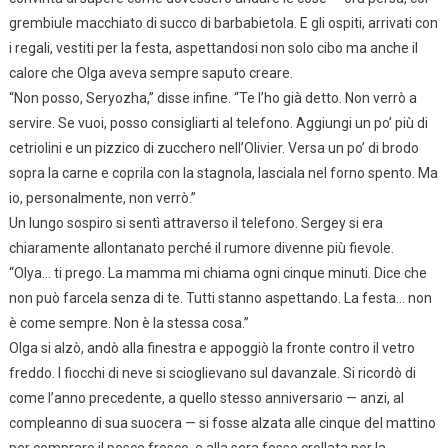
grembiule macchiato di succo di barbabietola. E gli ospiti, arrivati con
i regali, vestiti per la festa, aspettandosi non solo cibo ma anche il
calore che Olga aveva sempre saputo creare.
“Non posso, Seryozha,” disse infine. “Te l’ho già detto. Non verrò a
servire. Se vuoi, posso consigliarti al telefono. Aggiungi un po’ più di
cetriolini e un pizzico di zucchero nell’Olivier. Versa un po’ di brodo
sopra la carne e coprila con la stagnola, lasciala nel forno spento. Ma
io, personalmente, non verrò.”
Un lungo sospiro si sentì attraverso il telefono. Sergey si era
chiaramente allontanato perché il rumore divenne più fievole.
“Olya… ti prego. La mamma mi chiama ogni cinque minuti. Dice che
non può farcela senza di te. Tutti stanno aspettando. La festa… non
è come sempre. Non è la stessa cosa.”
Olga si alzò, andò alla finestra e appoggiò la fronte contro il vetro
freddo. I fiocchi di neve si scioglievano sul davanzale. Si ricordò di
come l’anno precedente, a quello stesso anniversario — anzi, al
compleanno di sua suocera — si fosse alzata alle cinque del mattino
per comprare il pesce fresco, e alla sera fosse crollata per la