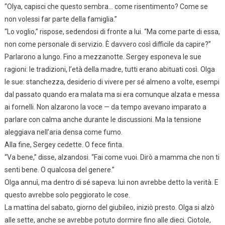
“Olya, capisci che questo sembra… come risentimento? Come se
non volessi far parte della famiglia.”
“Lo voglio,” rispose, sedendosi di fronte a lui. “Ma come parte di essa,
non come personale di servizio. È davvero così difficile da capire?”
Parlarono a lungo. Fino a mezzanotte. Sergey esponeva le sue
ragioni: le tradizioni, l’età della madre, tutti erano abituati così. Olga
le sue: stanchezza, desiderio di vivere per sé almeno a volte, esempi
dal passato quando era malata ma si era comunque alzata e messa
ai fornelli. Non alzarono la voce — da tempo avevano imparato a
parlare con calma anche durante le discussioni. Ma la tensione
aleggiava nell’aria densa come fumo.
Alla fine, Sergey cedette. O fece finta.
“Va bene,” disse, alzandosi. “Fai come vuoi. Dirò a mamma che non ti
senti bene. O qualcosa del genere.”
Olga annuì, ma dentro di sé sapeva: lui non avrebbe detto la verità. E
questo avrebbe solo peggiorato le cose.
La mattina del sabato, giorno del giubileo, iniziò presto. Olga si alzò
alle sette, anche se avrebbe potuto dormire fino alle dieci. Ciotole,