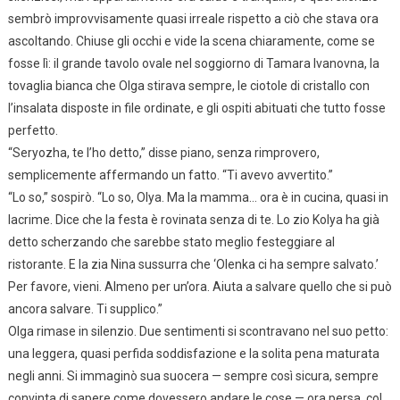
sembrò improvvisamente quasi irreale rispetto a ciò che stava ora
ascoltando. Chiuse gli occhi e vide la scena chiaramente, come se
fosse lì: il grande tavolo ovale nel soggiorno di Tamara Ivanovna, la
tovaglia bianca che Olga stirava sempre, le ciotole di cristallo con
l’insalata disposte in file ordinate, e gli ospiti abituati che tutto fosse
perfetto.
“Seryozha, te l’ho detto,” disse piano, senza rimprovero,
semplicemente affermando un fatto. “Ti avevo avvertito.”
“Lo so,” sospirò. “Lo so, Olya. Ma la mamma… ora è in cucina, quasi in
lacrime. Dice che la festa è rovinata senza di te. Lo zio Kolya ha già
detto scherzando che sarebbe stato meglio festeggiare al
ristorante. E la zia Nina sussurra che ‘Olenka ci ha sempre salvato.’
Per favore, vieni. Almeno per un’ora. Aiuta a salvare quello che si può
ancora salvare. Ti supplico.”
Olga rimase in silenzio. Due sentimenti si scontravano nel suo petto:
una leggera, quasi perfida soddisfazione e la solita pena maturata
negli anni. Si immaginò sua suocera — sempre così sicura, sempre
convinta di sapere come dovessero andare le cose — ora persa, col