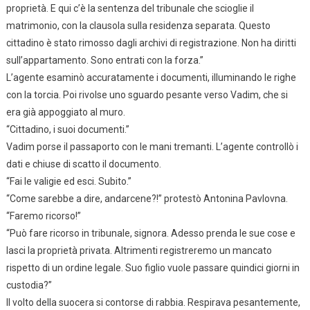
proprietà. E qui c’è la sentenza del tribunale che scioglie il
matrimonio, con la clausola sulla residenza separata. Questo
cittadino è stato rimosso dagli archivi di registrazione. Non ha diritti
sull’appartamento. Sono entrati con la forza.”
L’agente esaminò accuratamente i documenti, illuminando le righe
con la torcia. Poi rivolse uno sguardo pesante verso Vadim, che si
era già appoggiato al muro.
“Cittadino, i suoi documenti.”
Vadim porse il passaporto con le mani tremanti. L’agente controllò i
dati e chiuse di scatto il documento.
“Fai le valigie ed esci. Subito.”
“Come sarebbe a dire, andarcene?!” protestò Antonina Pavlovna.
“Faremo ricorso!”
“Può fare ricorso in tribunale, signora. Adesso prenda le sue cose e
lasci la proprietà privata. Altrimenti registreremo un mancato
rispetto di un ordine legale. Suo figlio vuole passare quindici giorni in
custodia?”
Il volto della suocera si contorse di rabbia. Respirava pesantemente,