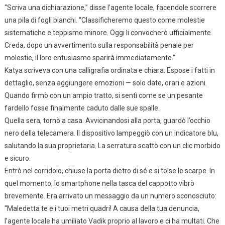
“Scriva una dichiarazione,” disse l’agente locale, facendole scorrere
una pila di fogli bianchi. “Classificheremo questo come molestie
sistematiche e teppismo minore. Oggi li convocherò ufficialmente.
Creda, dopo un avvertimento sulla responsabilità penale per
molestie, il loro entusiasmo sparirà immediatamente.”
Katya scriveva con una calligrafia ordinata e chiara. Espose i fatti in
dettaglio, senza aggiungere emozioni — solo date, orari e azioni.
Quando firmò con un ampio tratto, si sentì come se un pesante
fardello fosse finalmente caduto dalle sue spalle.
Quella sera, tornò a casa. Avvicinandosi alla porta, guardò l’occhio
nero della telecamera. Il dispositivo lampeggiò con un indicatore blu,
salutando la sua proprietaria. La serratura scattò con un clic morbido
e sicuro.
Entrò nel corridoio, chiuse la porta dietro di sé e si tolse le scarpe. In
quel momento, lo smartphone nella tasca del cappotto vibrò
brevemente. Era arrivato un messaggio da un numero sconosciuto:
“Maledetta te e i tuoi metri quadri! A causa della tua denuncia,
l’agente locale ha umiliato Vadik proprio al lavoro e ci ha multati. Che