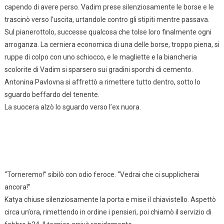
capendo di avere perso. Vadim prese silenziosamente le borse e le
trascinò verso l’uscita, urtandole contro gli stipiti mentre passava.
Sul pianerottolo, successe qualcosa che tolse loro finalmente ogni
arroganza. La cerniera economica di una delle borse, troppo piena, si
ruppe di colpo con uno schiocco, e le magliette e la biancheria
scolorite di Vadim si sparsero sui gradini sporchi di cemento.
Antonina Pavlovna si affrettò a rimettere tutto dentro, sotto lo
sguardo beffardo del tenente.
La suocera alzò lo sguardo verso l’ex nuora.
“Torneremo!” sibilò con odio feroce. “Vedrai che ci supplicherai
ancora!”
Katya chiuse silenziosamente la porta e mise il chiavistello. Aspettò
circa un’ora, rimettendo in ordine i pensieri, poi chiamò il servizio di