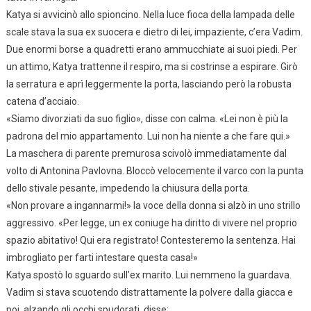
Katya si avvicinò allo spioncino. Nella luce fioca della lampada delle
scale stava la sua ex suocera e dietro di lei, impaziente, c’era Vadim.
Due enormi borse a quadretti erano ammucchiate ai suoi piedi. Per
un attimo, Katya trattenne il respiro, ma si costrinse a espirare. Girò
la serratura e aprì leggermente la porta, lasciando però la robusta
catena d’acciaio.
«Siamo divorziati da suo figlio», disse con calma. «Lei non è più la
padrona del mio appartamento. Lui non ha niente a che fare qui.»
La maschera di parente premurosa scivolò immediatamente dal
volto di Antonina Pavlovna. Bloccò velocemente il varco con la punta
dello stivale pesante, impedendo la chiusura della porta.
«Non provare a ingannarmi!» la voce della donna si alzò in uno strillo
aggressivo. «Per legge, un ex coniuge ha diritto di vivere nel proprio
spazio abitativo! Qui era registrato! Contesteremo la sentenza. Hai
imbrogliato per farti intestare questa casa!»
Katya spostò lo sguardo sull’ex marito. Lui nemmeno la guardava.
Vadim si stava scuotendo distrattamente la polvere dalla giacca e
poi, alzando gli occhi spudorati, disse: