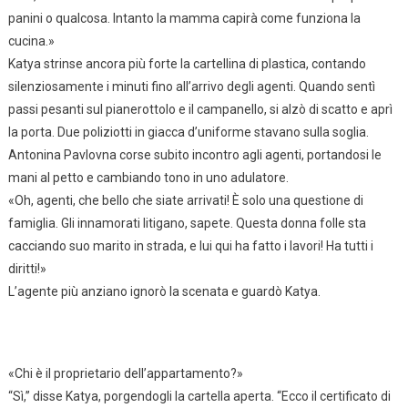
panini o qualcosa. Intanto la mamma capirà come funziona la
cucina.»
Katya strinse ancora più forte la cartellina di plastica, contando
silenziosamente i minuti fino all’arrivo degli agenti. Quando sentì
passi pesanti sul pianerottolo e il campanello, si alzò di scatto e aprì
la porta. Due poliziotti in giacca d’uniforme stavano sulla soglia.
Antonina Pavlovna corse subito incontro agli agenti, portandosi le
mani al petto e cambiando tono in uno adulatore.
«Oh, agenti, che bello che siate arrivati! È solo una questione di
famiglia. Gli innamorati litigano, sapete. Questa donna folle sta
cacciando suo marito in strada, e lui qui ha fatto i lavori! Ha tutti i
diritti!»
L’agente più anziano ignorò la scenata e guardò Katya.
«Chi è il proprietario dell’appartamento?»
“Sì,” disse Katya, porgendogli la cartella aperta. “Ecco il certificato di