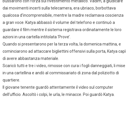
bussarono con forza sul rivestimento metallico. Vadim, a giudicare
dai movimenti incerti sulla telecamera, era ubriaco, borbottava
qualcosa d’incomprensibile, mentre la madre reclamava coscienza
a gran voce. Katya abbassò il volume del telefono e continuò a
guardare il film mentre il sistema registrava ordinatamente le loro
azioni in una cartella intitolata ‘Prove’.
Quando si presentarono per la terza volta, la domenica mattina, e
cominciarono ad attaccare bigliettini offensivi sulla porta, Katya capì
di avere abbastanza materiale.
Scaricò tutti e tre i video, rimosse con cura i fogli danneggiati, li mise
in una cartellina e andò al commissariato di zona dal poliziotto di
quartiere.
Il giovane tenente guardò attentamente il video sul computer
dell’ufficio. Ascoltò i colpi, le urla, le minacce. Poi guardò Katya.