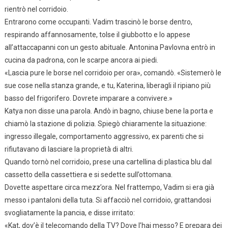
rientrò nel corridoio.
Entrarono come occupanti. Vadim trascinò le borse dentro,
respirando affannosamente, tolse il giubbotto e lo appese
all’attaccapanni con un gesto abituale. Antonina Pavlovna entrò in
cucina da padrona, con le scarpe ancora ai piedi.
«Lascia pure le borse nel corridoio per ora», comandò. «Sistemerò le
sue cose nella stanza grande, e tu, Katerina, liberagli il ripiano più
basso del frigorifero. Dovrete imparare a convivere.»
Katya non disse una parola. Andò in bagno, chiuse bene la porta e
chiamò la stazione di polizia. Spiegò chiaramente la situazione:
ingresso illegale, comportamento aggressivo, ex parenti che si
rifiutavano di lasciare la proprietà di altri.
Quando tornò nel corridoio, prese una cartellina di plastica blu dal
cassetto della cassettiera e si sedette sull’ottomana.
Dovette aspettare circa mezz’ora. Nel frattempo, Vadim si era già
messo i pantaloni della tuta. Si affacciò nel corridoio, grattandosi
svogliatamente la pancia, e disse irritato:
«Kat, dov’è il telecomando della TV? Dove l’hai messo? E prepara dei