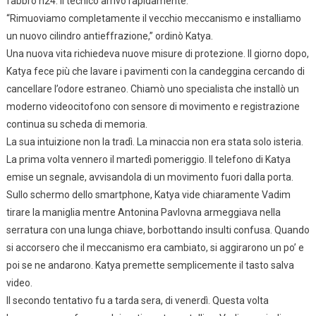
fabbro h24. Il tecnico arrivò rapidamente.
“Rimuoviamo completamente il vecchio meccanismo e installiamo
un nuovo cilindro antieffrazione,” ordinò Katya.
Una nuova vita richiedeva nuove misure di protezione. Il giorno dopo,
Katya fece più che lavare i pavimenti con la candeggina cercando di
cancellare l’odore estraneo. Chiamò uno specialista che installò un
moderno videocitofono con sensore di movimento e registrazione
continua su scheda di memoria.
La sua intuizione non la tradì. La minaccia non era stata solo isteria.
La prima volta vennero il martedì pomeriggio. Il telefono di Katya
emise un segnale, avvisandola di un movimento fuori dalla porta.
Sullo schermo dello smartphone, Katya vide chiaramente Vadim
tirare la maniglia mentre Antonina Pavlovna armeggiava nella
serratura con una lunga chiave, borbottando insulti confusa. Quando
si accorsero che il meccanismo era cambiato, si aggirarono un po’ e
poi se ne andarono. Katya premette semplicemente il tasto salva
video.
Il secondo tentativo fu a tarda sera, di venerdì. Questa volta