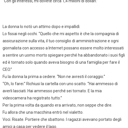
“Con gli interessi, mi dovete circa 1,4 milioni di dollari.”
La donna lo notò un attimo dopo e impallidì.
Lo fissai negli occhi. “Quello che mi aspetto è che la compagnia di
assicurazione sulla vita, il tuo consiglio di amministrazione e ogni
giornalista con accesso a Internet possano essere molto interessati
a sentire un uomo morto spiegare perché ha abbandonato i suoi figli
ed è tornato solo quando aveva bisogno di una famiglia per fare il
CEO.”
Fu la donna la prima a cedere. “Non ne avresti il coraggio.”
“Oh, lo farei.” Richiusi la cartella con uno scatto. “Hai ammesso di
averli lasciati. Hai ammesso perché sei tornato. E la mia
videocamera ha registrato tutto.”
Per la prima volta da quando era arrivato, non seppe che dire.
Fu allora che una macchina entrò nel vialetto.
Voci. Risate. Portiere che sbattono. I ragazzi avevano portato degli
amici a casa per vedere il lago.