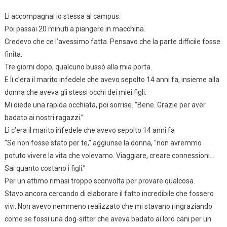
Li accompagnai io stessa al campus.
Poi passai 20 minuti a piangere in macchina.
Credevo che ce l’avessimo fatta. Pensavo che la parte difficile fosse
finita.
Tre giorni dopo, qualcuno bussò alla mia porta.
E lì c’era il marito infedele che avevo sepolto 14 anni fa, insieme alla
donna che aveva gli stessi occhi dei miei figli.
Mi diede una rapida occhiata, poi sorrise. “Bene. Grazie per aver
badato ai nostri ragazzi.”
Lì c’era il marito infedele che avevo sepolto 14 anni fa
“Se non fosse stato per te,” aggiunse la donna, “non avremmo
potuto vivere la vita che volevamo. Viaggiare, creare connessioni…
Sai quanto costano i figli.”
Per un attimo rimasi troppo sconvolta per provare qualcosa.
Stavo ancora cercando di elaborare il fatto incredibile che fossero
vivi. Non avevo nemmeno realizzato che mi stavano ringraziando
come se fossi una dog-sitter che aveva badato ai loro cani per un