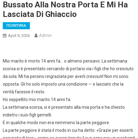
Bussato Alla Nostra Porta E Mi Ha
Lasciata Di Ghiaccio
ПОЛИТИКА
Admin
April 9, 2026
Mio marito è morto 14 anni fa… o almeno pensavo. La settimana
scorsa si è presentato cercando di portarsi via i figli che ho cresciuto
da sola. Mi ha persino ringraziata per averli cresciuti! Non mi sono
opposta. Gli ho solo imposto una condizione — e lasciato che la
verità facesse il resto.
Ho seppellito mio marito 14 anni fa.
La settimana scorsa, si è presentato alla mia porta e ha chiesto
indietro i suoi figli gemelli.
E in qualche modo non era nemmeno la parte peggiore.
La parte peggiore è stata il modo in cui ha detto: «Grazie per esserti
occupata di loro», come se avessi tenuto il suo cane per un weekend