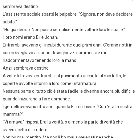
sembrava destino.
L’assistente sociale sbatté le palpebre. “Signora, non deve decidere
subito.”
“Ho già deciso. Non posso semplicemente voltare loro le spalle.”
I loro nomi erano Eli e Jonah.
Entrambi avevano gli incubi durante quei primi anni. C’erano notti in
cui mi svegliavo al suono di singhiozzi sommessi e mi
riaddormentavo tenendo loro la mano.
Anzi, sembrava destino.
A volte li trovavo entrambi sul pavimento accanto al mio letto, le
coperte avvolte intorno a loro come un’armatura.
Nessuna parte di tutto ciò è stata facile, e divenne ancora più difficile
quando iniziarono a fare domande.
I gemelli avevano otto anni quando Eli mi chiese: “Com’era la nostra
mamma?”
“Vi amava,” risposi. Era la verità, o almeno la parte di verità che
avevo scelto di credere.
Non ho mai mentito. Ma non li ho mai avvelenati neanche.