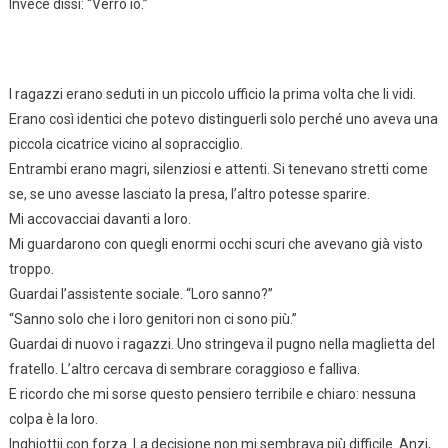
Invece dissi: “Verrò io.”
I ragazzi erano seduti in un piccolo ufficio la prima volta che li vidi.
Erano così identici che potevo distinguerli solo perché uno aveva una
piccola cicatrice vicino al sopracciglio.
Entrambi erano magri, silenziosi e attenti. Si tenevano stretti come
se, se uno avesse lasciato la presa, l’altro potesse sparire.
Mi accovacciai davanti a loro.
Mi guardarono con quegli enormi occhi scuri che avevano già visto
troppo.
Guardai l’assistente sociale. “Loro sanno?”
“Sanno solo che i loro genitori non ci sono più.”
Guardai di nuovo i ragazzi. Uno stringeva il pugno nella maglietta del
fratello. L’altro cercava di sembrare coraggioso e falliva.
E ricordo che mi sorse questo pensiero terribile e chiaro: nessuna
colpa è la loro.
Inghiottii con forza. La decisione non mi sembrava più difficile. Anzi,