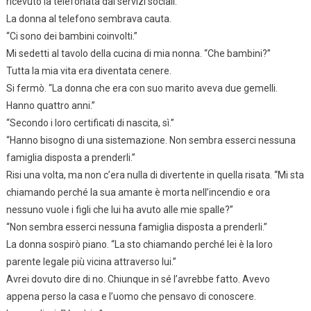
ricevuto la telefonata dai servizi sociali.
La donna al telefono sembrava cauta.
“Ci sono dei bambini coinvolti.”
Mi sedetti al tavolo della cucina di mia nonna. “Che bambini?”
Tutta la mia vita era diventata cenere.
Si fermò. “La donna che era con suo marito aveva due gemelli.
Hanno quattro anni.”
“Secondo i loro certificati di nascita, sì.”
“Hanno bisogno di una sistemazione. Non sembra esserci nessuna
famiglia disposta a prenderli.”
Risi una volta, ma non c’era nulla di divertente in quella risata. “Mi sta
chiamando perché la sua amante è morta nell’incendio e ora
nessuno vuole i figli che lui ha avuto alle mie spalle?”
“Non sembra esserci nessuna famiglia disposta a prenderli.”
La donna sospirò piano. “La sto chiamando perché lei è la loro
parente legale più vicina attraverso lui.”
Avrei dovuto dire di no. Chiunque in sé l’avrebbe fatto. Avevo
appena perso la casa e l’uomo che pensavo di conoscere.