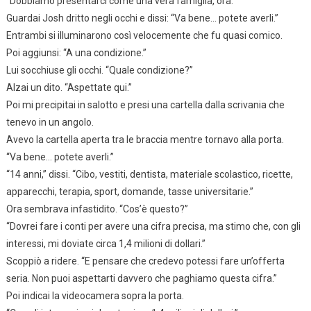
“Dobbiamo presentarci come una vera famiglia, ora.”
Guardai Josh dritto negli occhi e dissi: “Va bene… potete averli.”
Entrambi si illuminarono così velocemente che fu quasi comico.
Poi aggiunsi: “A una condizione.”
Lui socchiuse gli occhi. “Quale condizione?”
Alzai un dito. “Aspettate qui.”
Poi mi precipitai in salotto e presi una cartella dalla scrivania che
tenevo in un angolo.
Avevo la cartella aperta tra le braccia mentre tornavo alla porta.
“Va bene… potete averli.”
“14 anni,” dissi. “Cibo, vestiti, dentista, materiale scolastico, ricette,
apparecchi, terapia, sport, domande, tasse universitarie.”
Ora sembrava infastidito. “Cos’è questo?”
“Dovrei fare i conti per avere una cifra precisa, ma stimo che, con gli
interessi, mi doviate circa 1,4 milioni di dollari.”
Scoppiò a ridere. “E pensare che credevo potessi fare un’offerta
seria. Non puoi aspettarti davvero che paghiamo questa cifra.”
Poi indicai la videocamera sopra la porta.