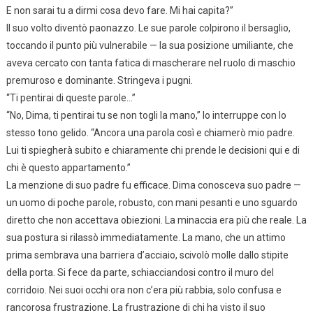
E non sarai tu a dirmi cosa devo fare. Mi hai capita?”
Il suo volto diventò paonazzo. Le sue parole colpirono il bersaglio,
toccando il punto più vulnerabile — la sua posizione umiliante, che
aveva cercato con tanta fatica di mascherare nel ruolo di maschio
premuroso e dominante. Stringeva i pugni.
“Ti pentirai di queste parole…”
“No, Dima, ti pentirai tu se non togli la mano,” lo interruppe con lo
stesso tono gelido. “Ancora una parola così e chiamerò mio padre.
Lui ti spiegherà subito e chiaramente chi prende le decisioni qui e di
chi è questo appartamento.”
La menzione di suo padre fu efficace. Dima conosceva suo padre —
un uomo di poche parole, robusto, con mani pesanti e uno sguardo
diretto che non accettava obiezioni. La minaccia era più che reale. La
sua postura si rilassò immediatamente. La mano, che un attimo
prima sembrava una barriera d’acciaio, scivolò molle dallo stipite
della porta. Si fece da parte, schiacciandosi contro il muro del
corridoio. Nei suoi occhi ora non c’era più rabbia, solo confusa e
rancorosa frustrazione. La frustrazione di chi ha visto il suo