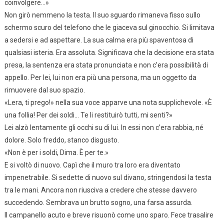
coinvolgere…»
Non girò nemmeno la testa. Il suo sguardo rimaneva fisso sullo
schermo scuro del telefono che le giaceva sul ginocchio. Si limitava
a sedersi e ad aspettare. La sua calma era più spaventosa di
qualsiasi isteria. Era assoluta. Significava che la decisione era stata
presa, la sentenza era stata pronunciata e non c’era possibilità di
appello. Per lei, lui non era più una persona, ma un oggetto da
rimuovere dal suo spazio.
«Lera, ti prego!» nella sua voce apparve una nota supplichevole. «È
una follia! Per dei soldi… Te li restituirò tutti, mi senti?»
Lei alzò lentamente gli occhi su di lui. In essi non c’era rabbia, né
dolore. Solo freddo, stanco disgusto.
«Non è per i soldi, Dima. È per te.»
E si voltò di nuovo. Capì che il muro tra loro era diventato
impenetrabile. Si sedette di nuovo sul divano, stringendosi la testa
tra le mani. Ancora non riusciva a credere che stesse davvero
succedendo. Sembrava un brutto sogno, una farsa assurda.
Il campanello acuto e breve risuonò come uno sparo. Fece trasalire