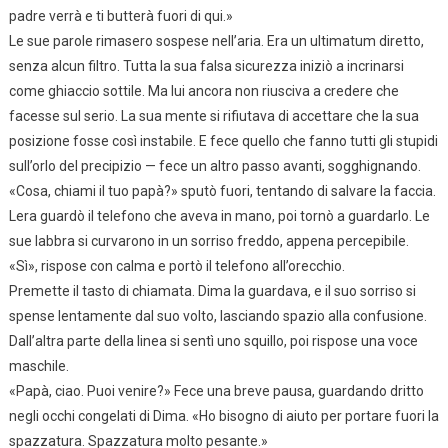
padre verrà e ti butterà fuori di qui.»
Le sue parole rimasero sospese nell’aria. Era un ultimatum diretto,
senza alcun filtro. Tutta la sua falsa sicurezza iniziò a incrinarsi
come ghiaccio sottile. Ma lui ancora non riusciva a credere che
facesse sul serio. La sua mente si rifiutava di accettare che la sua
posizione fosse così instabile. E fece quello che fanno tutti gli stupidi
sull’orlo del precipizio — fece un altro passo avanti, sogghignando.
«Cosa, chiami il tuo papà?» sputò fuori, tentando di salvare la faccia.
Lera guardò il telefono che aveva in mano, poi tornò a guardarlo. Le
sue labbra si curvarono in un sorriso freddo, appena percepibile.
«Sì», rispose con calma e portò il telefono all’orecchio.
Premette il tasto di chiamata. Dima la guardava, e il suo sorriso si
spense lentamente dal suo volto, lasciando spazio alla confusione.
Dall’altra parte della linea si sentì uno squillo, poi rispose una voce
maschile.
«Papà, ciao. Puoi venire?» Fece una breve pausa, guardando dritto
negli occhi congelati di Dima. «Ho bisogno di aiuto per portare fuori la
spazzatura. Spazzatura molto pesante.»