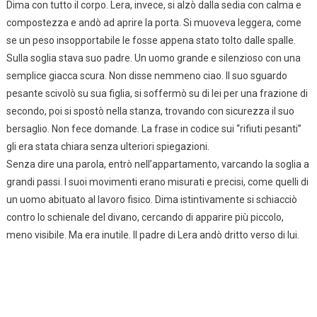
Dima con tutto il corpo. Lera, invece, si alzò dalla sedia con calma e
compostezza e andò ad aprire la porta. Si muoveva leggera, come
se un peso insopportabile le fosse appena stato tolto dalle spalle.
Sulla soglia stava suo padre. Un uomo grande e silenzioso con una
semplice giacca scura. Non disse nemmeno ciao. Il suo sguardo
pesante scivolò su sua figlia, si soffermò su di lei per una frazione di
secondo, poi si spostò nella stanza, trovando con sicurezza il suo
bersaglio. Non fece domande. La frase in codice sui “rifiuti pesanti”
gli era stata chiara senza ulteriori spiegazioni.
Senza dire una parola, entrò nell’appartamento, varcando la soglia a
grandi passi. I suoi movimenti erano misurati e precisi, come quelli di
un uomo abituato al lavoro fisico. Dima istintivamente si schiacciò
contro lo schienale del divano, cercando di apparire più piccolo,
meno visibile. Ma era inutile. Il padre di Lera andò dritto verso di lui.