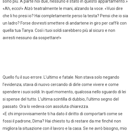
sono più. A parte noi due, nessuno è stato in questo appartamento.»
«Ah, ecco!» Alzò teatralmente le mani, alzando la voce. «Vuoi dire
che li ho presi io? Hai completamente perso la testa? Pensi che io sia
un ladro? Forse dovresti smettere di andartene in giro per caffè con
quella tua Tanya. Così i tuoi soldi sarebbero più al sicuro e non
avresti nessuno da sospettare!»
Quello fu il suo errore. L’ultimo e fatale. Non stava solo negando
l’evidenza; stava di nuovo cercando di dirle come vivere e come
spendere i suoi soldi. In quel momento, qualcosa nello sguardo di lei
si spense del tutto. L’ultima scintilla di dubbio, l’ultimo segno del
passato. Ora lo vedeva con assoluta chiarezza.
«E chi improvvisamente ti ha dato il diritto di comportarti come se
fossi il padrone, Dima? Hai chiesto tu di restare da me finché non
migliora la situazione con il lavoro e la casa. Se ne avrò bisogno, mio