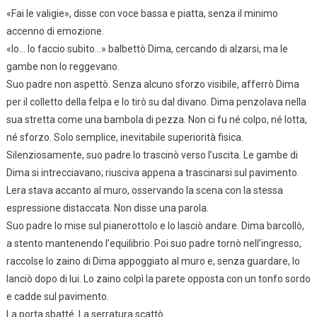
«Fai le valigie», disse con voce bassa e piatta, senza il minimo
accenno di emozione.
«Io… lo faccio subito…» balbettò Dima, cercando di alzarsi, ma le
gambe non lo reggevano.
Suo padre non aspettò. Senza alcuno sforzo visibile, afferrò Dima
per il colletto della felpa e lo tirò su dal divano. Dima penzolava nella
sua stretta come una bambola di pezza. Non ci fu né colpo, né lotta,
né sforzo. Solo semplice, inevitabile superiorità fisica.
Silenziosamente, suo padre lo trascinò verso l’uscita. Le gambe di
Dima si intrecciavano; riusciva appena a trascinarsi sul pavimento.
Lera stava accanto al muro, osservando la scena con la stessa
espressione distaccata. Non disse una parola.
Suo padre lo mise sul pianerottolo e lo lasciò andare. Dima barcollò,
a stento mantenendo l’equilibrio. Poi suo padre tornò nell’ingresso,
raccolse lo zaino di Dima appoggiato al muro e, senza guardare, lo
lanciò dopo di lui. Lo zaino colpì la parete opposta con un tonfo sordo
e cadde sul pavimento.
La porta sbatté. La serratura scattò.