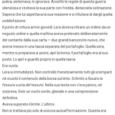
puliva, sistemava, lo ignorava. Accettò le regole di questa guerra
silenziosa e recitava la sua parte con fredda, distaccata ostinazione.
Sapeva che lui aspettava la sua reazione e si rifiutava di dargli quella
soddisfazione.
Il punto di rottura arrivò giovedì. Lera doveva ritirare un ordine da un
negozio online e quella mattina aveva prelevato deliberatamente
del contante dalla sua carta — due grandi banconote nuove, che
aveva messo in una tasca separata del portafoglio. Quella sera,
mentre si preparava a uscire, aprì la borsa. Il portafoglio era al suo
posto. Lo aprì e guardò proprio in quella tasca.
Era vuota.
Lera si immobilizzò. Non controllò freneticamente tutti gli scomparti
né svuotò il contenuto della borsa sul letto. Si limitò a fissare la
fessura vuota del tessuto. Nella sua testa non c’era panico, né
sorpresa. Solo un vuoto sordo, glaciale e una comprensione
definitiva.
Aveva superato il limite. L’ultimo.
Non si trattava più solo di sciocca autoaffermazione. Questa era