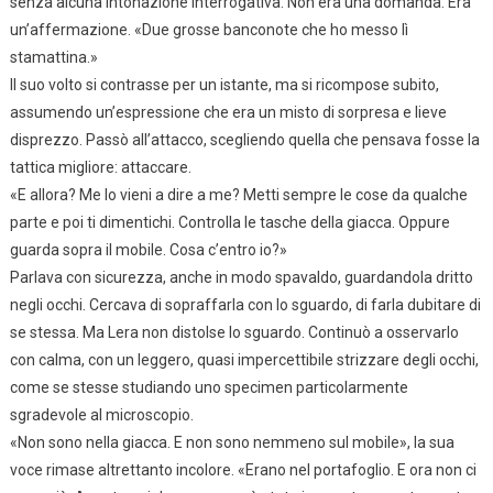
senza alcuna intonazione interrogativa. Non era una domanda. Era
un’affermazione. «Due grosse banconote che ho messo lì
stamattina.»
Il suo volto si contrasse per un istante, ma si ricompose subito,
assumendo un’espressione che era un misto di sorpresa e lieve
disprezzo. Passò all’attacco, scegliendo quella che pensava fosse la
tattica migliore: attaccare.
«E allora? Me lo vieni a dire a me? Metti sempre le cose da qualche
parte e poi ti dimentichi. Controlla le tasche della giacca. Oppure
guarda sopra il mobile. Cosa c’entro io?»
Parlava con sicurezza, anche in modo spavaldo, guardandola dritto
negli occhi. Cercava di sopraffarla con lo sguardo, di farla dubitare di
se stessa. Ma Lera non distolse lo sguardo. Continuò a osservarlo
con calma, con un leggero, quasi impercettibile strizzare degli occhi,
come se stesse studiando uno specimen particolarmente
sgradevole al microscopio.
«Non sono nella giacca. E non sono nemmeno sul mobile», la sua
voce rimase altrettanto incolore. «Erano nel portafoglio. E ora non ci