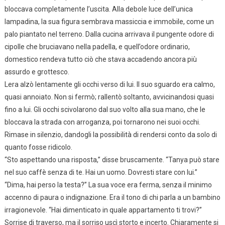
bloccava completamente l’uscita. Alla debole luce dell’unica
lampadina, la sua figura sembrava massiccia e immobile, come un
palo piantato nel terreno. Dalla cucina arrivava il pungente odore di
cipolle che bruciavano nella padella, e quell’odore ordinario,
domestico rendeva tutto ciò che stava accadendo ancora più
assurdo e grottesco.
Lera alzò lentamente gli occhi verso di lui. Il suo sguardo era calmo,
quasi annoiato. Non si fermò; rallentò soltanto, avvicinandosi quasi
fino a lui. Gli occhi scivolarono dal suo volto alla sua mano, che le
bloccava la strada con arroganza, poi tornarono nei suoi occhi.
Rimase in silenzio, dandogli la possibilità di rendersi conto da solo di
quanto fosse ridicolo.
“Sto aspettando una risposta,” disse bruscamente. “Tanya può stare
nel suo caffè senza di te. Hai un uomo. Dovresti stare con lui.”
“Dima, hai perso la testa?” La sua voce era ferma, senza il minimo
accenno di paura o indignazione. Era il tono di chi parla a un bambino
irragionevole. “Hai dimenticato in quale appartamento ti trovi?”
Sorrise di traverso, ma il sorriso uscì storto e incerto. Chiaramente si