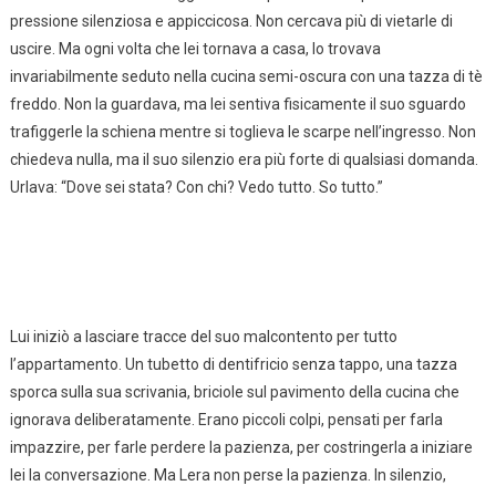
pressione silenziosa e appiccicosa. Non cercava più di vietarle di
uscire. Ma ogni volta che lei tornava a casa, lo trovava
invariabilmente seduto nella cucina semi-oscura con una tazza di tè
freddo. Non la guardava, ma lei sentiva fisicamente il suo sguardo
trafiggerle la schiena mentre si toglieva le scarpe nell’ingresso. Non
chiedeva nulla, ma il suo silenzio era più forte di qualsiasi domanda.
Urlava: “Dove sei stata? Con chi? Vedo tutto. So tutto.”
Lui iniziò a lasciare tracce del suo malcontento per tutto
l’appartamento. Un tubetto di dentifricio senza tappo, una tazza
sporca sulla sua scrivania, briciole sul pavimento della cucina che
ignorava deliberatamente. Erano piccoli colpi, pensati per farla
impazzire, per farle perdere la pazienza, per costringerla a iniziare
lei la conversazione. Ma Lera non perse la pazienza. In silenzio,