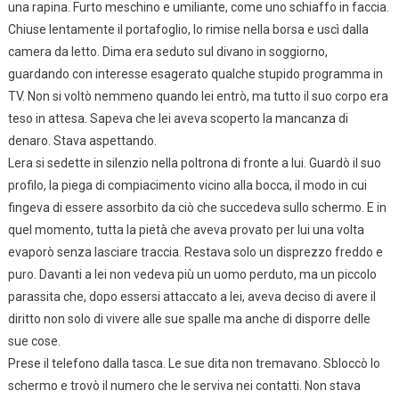
una rapina. Furto meschino e umiliante, come uno schiaffo in faccia.
Chiuse lentamente il portafoglio, lo rimise nella borsa e uscì dalla
camera da letto. Dima era seduto sul divano in soggiorno,
guardando con interesse esagerato qualche stupido programma in
TV. Non si voltò nemmeno quando lei entrò, ma tutto il suo corpo era
teso in attesa. Sapeva che lei aveva scoperto la mancanza di
denaro. Stava aspettando.
Lera si sedette in silenzio nella poltrona di fronte a lui. Guardò il suo
profilo, la piega di compiacimento vicino alla bocca, il modo in cui
fingeva di essere assorbito da ciò che succedeva sullo schermo. E in
quel momento, tutta la pietà che aveva provato per lui una volta
evaporò senza lasciare traccia. Restava solo un disprezzo freddo e
puro. Davanti a lei non vedeva più un uomo perduto, ma un piccolo
parassita che, dopo essersi attaccato a lei, aveva deciso di avere il
diritto non solo di vivere alle sue spalle ma anche di disporre delle
sue cose.
Prese il telefono dalla tasca. Le sue dita non tremavano. Sbloccò lo
schermo e trovò il numero che le serviva nei contatti. Non stava