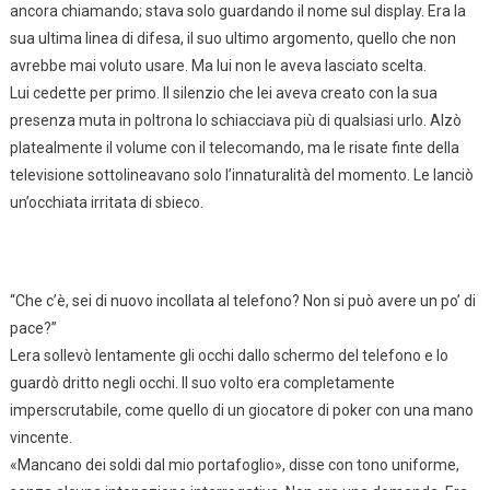
ancora chiamando; stava solo guardando il nome sul display. Era la
sua ultima linea di difesa, il suo ultimo argomento, quello che non
avrebbe mai voluto usare. Ma lui non le aveva lasciato scelta.
Lui cedette per primo. Il silenzio che lei aveva creato con la sua
presenza muta in poltrona lo schiacciava più di qualsiasi urlo. Alzò
platealmente il volume con il telecomando, ma le risate finte della
televisione sottolineavano solo l’innaturalità del momento. Le lanciò
un’occhiata irritata di sbieco.
“Che c’è, sei di nuovo incollata al telefono? Non si può avere un po’ di
pace?”
Lera sollevò lentamente gli occhi dallo schermo del telefono e lo
guardò dritto negli occhi. Il suo volto era completamente
imperscrutabile, come quello di un giocatore di poker con una mano
vincente.
«Mancano dei soldi dal mio portafoglio», disse con tono uniforme,