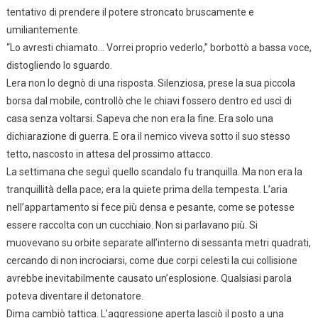
tentativo di prendere il potere stroncato bruscamente e
umiliantemente.
“Lo avresti chiamato… Vorrei proprio vederlo,” borbottò a bassa voce,
distogliendo lo sguardo.
Lera non lo degnò di una risposta. Silenziosa, prese la sua piccola
borsa dal mobile, controllò che le chiavi fossero dentro ed uscì di
casa senza voltarsi. Sapeva che non era la fine. Era solo una
dichiarazione di guerra. E ora il nemico viveva sotto il suo stesso
tetto, nascosto in attesa del prossimo attacco.
La settimana che seguì quello scandalo fu tranquilla. Ma non era la
tranquillità della pace; era la quiete prima della tempesta. L’aria
nell’appartamento si fece più densa e pesante, come se potesse
essere raccolta con un cucchiaio. Non si parlavano più. Si
muovevano su orbite separate all’interno di sessanta metri quadrati,
cercando di non incrociarsi, come due corpi celesti la cui collisione
avrebbe inevitabilmente causato un’esplosione. Qualsiasi parola
poteva diventare il detonatore.
Dima cambiò tattica. L’aggressione aperta lasciò il posto a una