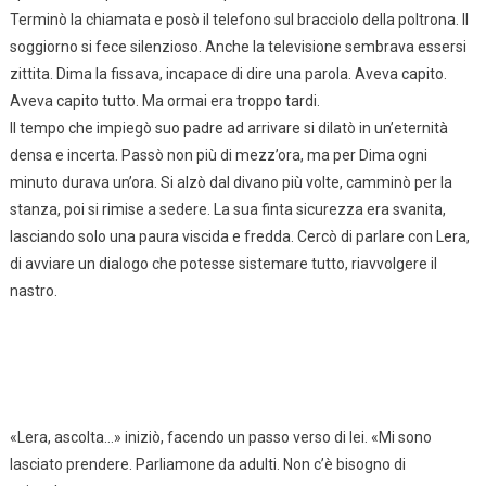
Terminò la chiamata e posò il telefono sul bracciolo della poltrona. Il
soggiorno si fece silenzioso. Anche la televisione sembrava essersi
zittita. Dima la fissava, incapace di dire una parola. Aveva capito.
Aveva capito tutto. Ma ormai era troppo tardi.
Il tempo che impiegò suo padre ad arrivare si dilatò in un’eternità
densa e incerta. Passò non più di mezz’ora, ma per Dima ogni
minuto durava un’ora. Si alzò dal divano più volte, camminò per la
stanza, poi si rimise a sedere. La sua finta sicurezza era svanita,
lasciando solo una paura viscida e fredda. Cercò di parlare con Lera,
di avviare un dialogo che potesse sistemare tutto, riavvolgere il
nastro.
«Lera, ascolta…» iniziò, facendo un passo verso di lei. «Mi sono
lasciato prendere. Parliamone da adulti. Non c’è bisogno di