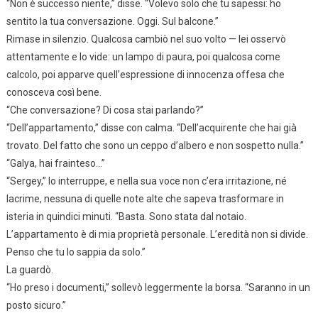
“Non è successo niente,” disse. “Volevo solo che tu sapessi: ho
sentito la tua conversazione. Oggi. Sul balcone.”
Rimase in silenzio. Qualcosa cambiò nel suo volto — lei osservò
attentamente e lo vide: un lampo di paura, poi qualcosa come
calcolo, poi apparve quell’espressione di innocenza offesa che
conosceva così bene.
“Che conversazione? Di cosa stai parlando?”
“Dell’appartamento,” disse con calma. “Dell’acquirente che hai già
trovato. Del fatto che sono un ceppo d’albero e non sospetto nulla.”
“Galya, hai frainteso…”
“Sergey,” lo interruppe, e nella sua voce non c’era irritazione, né
lacrime, nessuna di quelle note alte che sapeva trasformare in
isteria in quindici minuti. “Basta. Sono stata dal notaio.
L’appartamento è di mia proprietà personale. L’eredità non si divide.
Penso che tu lo sappia da solo.”
La guardò.
“Ho preso i documenti,” sollevò leggermente la borsa. “Saranno in un
posto sicuro.”