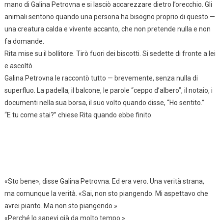
mano di Galina Petrovna e si lasciò accarezzare dietro l’orecchio. Gli
animali sentono quando una persona ha bisogno proprio di questo —
una creatura calda e vivente accanto, che non pretende nulla e non
fa domande.
Rita mise su il bollitore. Tirò fuori dei biscotti. Si sedette di fronte a lei
e ascoltò.
Galina Petrovna le raccontò tutto — brevemente, senza nulla di
superfluo. La padella, il balcone, le parole “ceppo d’albero”, il notaio, i
documenti nella sua borsa, il suo volto quando disse, “Ho sentito.”
“E tu come stai?” chiese Rita quando ebbe finito.
«Sto bene», disse Galina Petrovna. Ed era vero. Una verità strana,
ma comunque la verità. «Sai, non sto piangendo. Mi aspettavo che
avrei pianto. Ma non sto piangendo.»
«Perché lo sapevi già da molto tempo.»