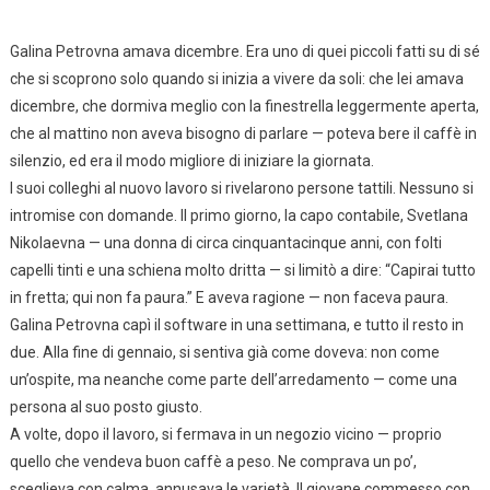
Galina Petrovna amava dicembre. Era uno di quei piccoli fatti su di sé
che si scoprono solo quando si inizia a vivere da soli: che lei amava
dicembre, che dormiva meglio con la finestrella leggermente aperta,
che al mattino non aveva bisogno di parlare — poteva bere il caffè in
silenzio, ed era il modo migliore di iniziare la giornata.
I suoi colleghi al nuovo lavoro si rivelarono persone tattili. Nessuno si
intromise con domande. Il primo giorno, la capo contabile, Svetlana
Nikolaevna — una donna di circa cinquantacinque anni, con folti
capelli tinti e una schiena molto dritta — si limitò a dire: “Capirai tutto
in fretta; qui non fa paura.” E aveva ragione — non faceva paura.
Galina Petrovna capì il software in una settimana, e tutto il resto in
due. Alla fine di gennaio, si sentiva già come doveva: non come
un’ospite, ma neanche come parte dell’arredamento — come una
persona al suo posto giusto.
A volte, dopo il lavoro, si fermava in un negozio vicino — proprio
quello che vendeva buon caffè a peso. Ne comprava un po’,
sceglieva con calma, annusava le varietà. Il giovane commesso con