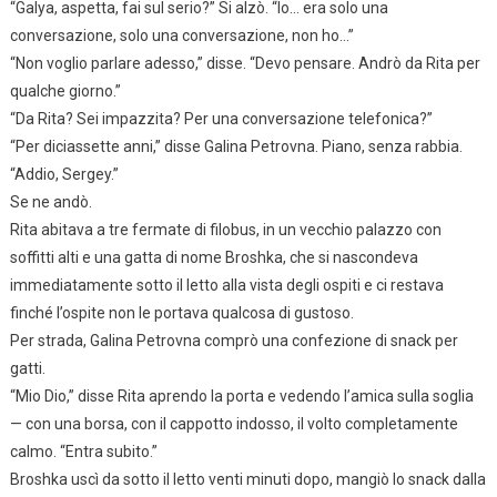
“Galya, aspetta, fai sul serio?” Si alzò. “Io… era solo una
conversazione, solo una conversazione, non ho…”
“Non voglio parlare adesso,” disse. “Devo pensare. Andrò da Rita per
qualche giorno.”
“Da Rita? Sei impazzita? Per una conversazione telefonica?”
“Per diciassette anni,” disse Galina Petrovna. Piano, senza rabbia.
“Addio, Sergey.”
Se ne andò.
Rita abitava a tre fermate di filobus, in un vecchio palazzo con
soffitti alti e una gatta di nome Broshka, che si nascondeva
immediatamente sotto il letto alla vista degli ospiti e ci restava
finché l’ospite non le portava qualcosa di gustoso.
Per strada, Galina Petrovna comprò una confezione di snack per
gatti.
“Mio Dio,” disse Rita aprendo la porta e vedendo l’amica sulla soglia
— con una borsa, con il cappotto indosso, il volto completamente
calmo. “Entra subito.”
Broshka uscì da sotto il letto venti minuti dopo, mangiò lo snack dalla