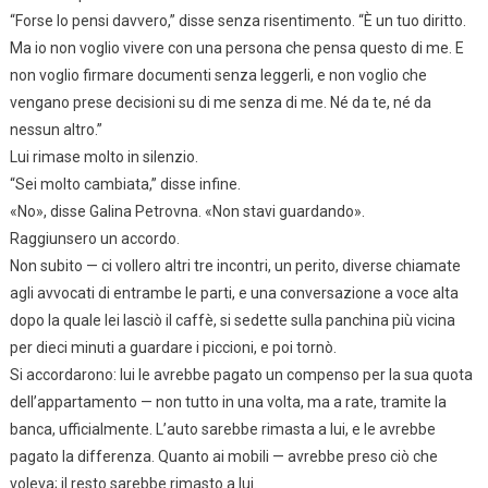
“Forse lo pensi davvero,” disse senza risentimento. “È un tuo diritto.
Ma io non voglio vivere con una persona che pensa questo di me. E
non voglio firmare documenti senza leggerli, e non voglio che
vengano prese decisioni su di me senza di me. Né da te, né da
nessun altro.”
Lui rimase molto in silenzio.
“Sei molto cambiata,” disse infine.
«No», disse Galina Petrovna. «Non stavi guardando».
Raggiunsero un accordo.
Non subito — ci vollero altri tre incontri, un perito, diverse chiamate
agli avvocati di entrambe le parti, e una conversazione a voce alta
dopo la quale lei lasciò il caffè, si sedette sulla panchina più vicina
per dieci minuti a guardare i piccioni, e poi tornò.
Si accordarono: lui le avrebbe pagato un compenso per la sua quota
dell’appartamento — non tutto in una volta, ma a rate, tramite la
banca, ufficialmente. L’auto sarebbe rimasta a lui, e le avrebbe
pagato la differenza. Quanto ai mobili — avrebbe preso ciò che
voleva; il resto sarebbe rimasto a lui.