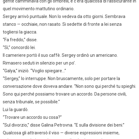
gente camminava con gli ombrelli, e c’era qualcosa di rassicurante in
quel movimento mattutino ordinario.
Sergey arrivò puntuale. Non lo vedeva da otto giorni. Sembrava
stanco — occhiaie, non rasato. Si sedette di fronte a lei senza
togliersi la giacca.
“Fa freddo,” disse.
“Sì,” concordò lei.
Il cameriere portò il suo caffè. Sergey ordinò un americano.
Rimasero seduti in silenzio per un po’.
“Galya,” iniziò. “Voglio spiegare…”
“Sergey,” lo interruppe. Non bruscamente, solo per portare la
conversazione dove doveva andare. “Non sono qui perché tu spieghi.
Sono qui perché possiamo trovare un accordo. Da persone civili,
senza tribunale, se possibile.”
Lui la guardò.
“Trovare un accordo su cosa?”
“Sul divorzio,” disse Galina Petrovna. “E sulla divisione dei beni.”
Qualcosa gli attraversò il viso — diverse espressioni insieme,