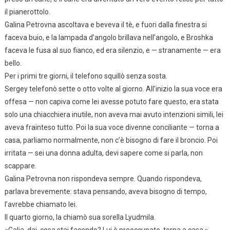
il pianerottolo.
Galina Petrovna ascoltava e beveva il tè, e fuori dalla finestra si
faceva buio, e la lampada d’angolo brillava nell’angolo, e Broshka
faceva le fusa al suo fianco, ed era silenzio, e — stranamente — era
bello.
Per i primi tre giorni, il telefono squillò senza sosta.
Sergey telefonò sette o otto volte al giorno. All’inizio la sua voce era
offesa — non capiva come lei avesse potuto fare questo, era stata
solo una chiacchiera inutile, non aveva mai avuto intenzioni simili, lei
aveva frainteso tutto. Poi la sua voce divenne conciliante — torna a
casa, parliamo normalmente, non c’è bisogno di fare il broncio. Poi
irritata — sei una donna adulta, devi sapere come si parla, non
scappare.
Galina Petrovna non rispondeva sempre. Quando rispondeva,
parlava brevemente: stava pensando, aveva bisogno di tempo,
l’avrebbe chiamato lei.
Il quarto giorno, la chiamò sua sorella Lyudmila.
«Galja, dai, cosa stai facendo? Lui è preoccupato, torna a casa.»