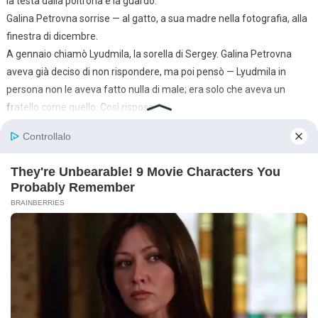
la testa dalla poltrona e la guardò.
Galina Petrovna sorrise — al gatto, a sua madre nella fotografia, alla
finestra di dicembre.
A gennaio chiamò Lyudmila, la sorella di Sergey. Galina Petrovna
aveva già deciso di non rispondere, ma poi pensò — Lyudmila in
persona non le aveva fatto nulla di male; era solo che aveva un
fratello come quello. Così rispose.
“Galya, ciao,” disse cautamente Lyudmila. “Come stai?”
“Sto bene,” disse Galina Petrovna.
“Ho sentito che hai trovato un nuovo lavoro?”
“Sì.”
“Bene. Davvero, bene,” c’era qualcosa di sincero nella voce di
Lyudmila, e Galina Petrovna lo sentì. “Ti chiamo per questo… Ti sei
offesa con me allora? Quando ho parlato di Seryozha?”