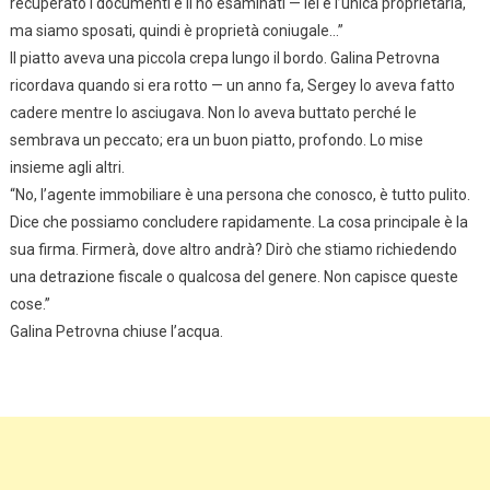
recuperato i documenti e li ho esaminati — lei è l’unica proprietaria,
ma siamo sposati, quindi è proprietà coniugale…”
Il piatto aveva una piccola crepa lungo il bordo. Galina Petrovna
ricordava quando si era rotto — un anno fa, Sergey lo aveva fatto
cadere mentre lo asciugava. Non lo aveva buttato perché le
sembrava un peccato; era un buon piatto, profondo. Lo mise
insieme agli altri.
“No, l’agente immobiliare è una persona che conosco, è tutto pulito.
Dice che possiamo concludere rapidamente. La cosa principale è la
sua firma. Firmerà, dove altro andrà? Dirò che stiamo richiedendo
una detrazione fiscale o qualcosa del genere. Non capisce queste
cose.”
Galina Petrovna chiuse l’acqua.