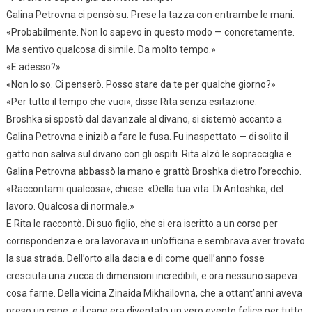
Galina Petrovna ci pensò su. Prese la tazza con entrambe le mani.
«Probabilmente. Non lo sapevo in questo modo — concretamente.
Ma sentivo qualcosa di simile. Da molto tempo.»
«E adesso?»
«Non lo so. Ci penserò. Posso stare da te per qualche giorno?»
«Per tutto il tempo che vuoi», disse Rita senza esitazione.
Broshka si spostò dal davanzale al divano, si sistemò accanto a
Galina Petrovna e iniziò a fare le fusa. Fu inaspettato — di solito il
gatto non saliva sul divano con gli ospiti. Rita alzò le sopracciglia e
Galina Petrovna abbassò la mano e grattò Broshka dietro l’orecchio.
«Raccontami qualcosa», chiese. «Della tua vita. Di Antoshka, del
lavoro. Qualcosa di normale.»
E Rita le raccontò. Di suo figlio, che si era iscritto a un corso per
corrispondenza e ora lavorava in un’officina e sembrava aver trovato
la sua strada. Dell’orto alla dacia e di come quell’anno fosse
cresciuta una zucca di dimensioni incredibili, e ora nessuno sapeva
cosa farne. Della vicina Zinaida Mikhailovna, che a ottant’anni aveva
preso un cane, e il cane era diventato un vero evento felice per tutto