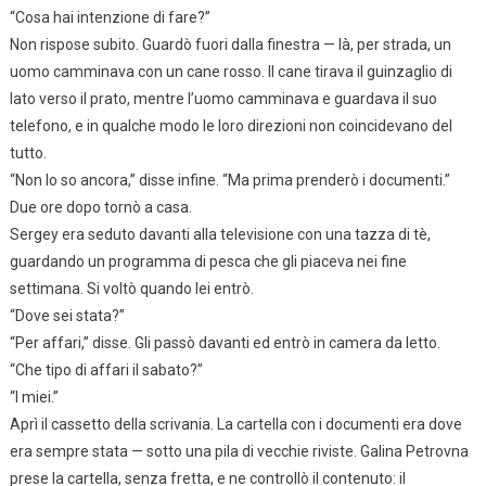
“Cosa hai intenzione di fare?”
Non rispose subito. Guardò fuori dalla finestra — là, per strada, un
uomo camminava con un cane rosso. Il cane tirava il guinzaglio di
lato verso il prato, mentre l’uomo camminava e guardava il suo
telefono, e in qualche modo le loro direzioni non coincidevano del
tutto.
“Non lo so ancora,” disse infine. “Ma prima prenderò i documenti.”
Due ore dopo tornò a casa.
Sergey era seduto davanti alla televisione con una tazza di tè,
guardando un programma di pesca che gli piaceva nei fine
settimana. Si voltò quando lei entrò.
“Dove sei stata?”
“Per affari,” disse. Gli passò davanti ed entrò in camera da letto.
“Che tipo di affari il sabato?”
“I miei.”
Aprì il cassetto della scrivania. La cartella con i documenti era dove
era sempre stata — sotto una pila di vecchie riviste. Galina Petrovna
prese la cartella, senza fretta, e ne controllò il contenuto: il