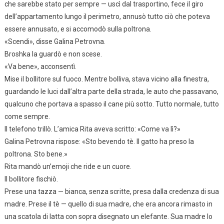
che sarebbe stato per sempre — uscì dal trasportino, fece il giro
dell’appartamento lungo il perimetro, annusò tutto ciò che poteva
essere annusato, e si accomodò sulla poltrona.
«Scendi», disse Galina Petrovna.
Broshka la guardò e non scese.
«Va bene», acconsentì.
Mise il bollitore sul fuoco. Mentre bolliva, stava vicino alla finestra,
guardando le luci dall’altra parte della strada, le auto che passavano,
qualcuno che portava a spasso il cane più sotto. Tutto normale, tutto
come sempre.
Il telefono trillò. L’amica Rita aveva scritto: «Come va lì?»
Galina Petrovna rispose: «Sto bevendo tè. Il gatto ha preso la
poltrona. Sto bene.»
Rita mandò un’emoji che ride e un cuore.
Il bollitore fischiò.
Prese una tazza — bianca, senza scritte, presa dalla credenza di sua
madre. Prese il tè — quello di sua madre, che era ancora rimasto in
una scatola di latta con sopra disegnato un elefante. Sua madre lo