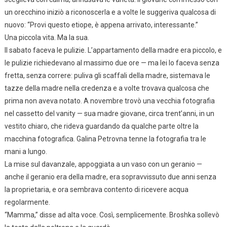
un orecchino iniziò a riconoscerla e a volte le suggeriva qualcosa di
nuovo: “Provi questo etiope, è appena arrivato, interessante.”
Una piccola vita. Ma la sua.
Il sabato faceva le pulizie. L’appartamento della madre era piccolo, e
le pulizie richiedevano al massimo due ore — ma lei lo faceva senza
fretta, senza correre: puliva gli scaffali della madre, sistemava le
tazze della madre nella credenza e a volte trovava qualcosa che
prima non aveva notato. A novembre trovò una vecchia fotografia
nel cassetto del vanity — sua madre giovane, circa trent’anni, in un
vestito chiaro, che rideva guardando da qualche parte oltre la
macchina fotografica. Galina Petrovna tenne la fotografia tra le
mani a lungo.
La mise sul davanzale, appoggiata a un vaso con un geranio —
anche il geranio era della madre, era sopravvissuto due anni senza
la proprietaria, e ora sembrava contento di ricevere acqua
regolarmente.
“Mamma,” disse ad alta voce. Così, semplicemente. Broshka sollevò