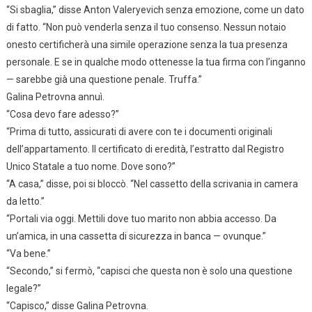
“Si sbaglia,” disse Anton Valeryevich senza emozione, come un dato
di fatto. “Non può venderla senza il tuo consenso. Nessun notaio
onesto certificherà una simile operazione senza la tua presenza
personale. E se in qualche modo ottenesse la tua firma con l’inganno
— sarebbe già una questione penale. Truffa.”
Galina Petrovna annuì.
“Cosa devo fare adesso?”
“Prima di tutto, assicurati di avere con te i documenti originali
dell’appartamento. Il certificato di eredità, l’estratto dal Registro
Unico Statale a tuo nome. Dove sono?”
“A casa,” disse, poi si bloccò. “Nel cassetto della scrivania in camera
da letto.”
“Portali via oggi. Mettili dove tuo marito non abbia accesso. Da
un’amica, in una cassetta di sicurezza in banca — ovunque.”
“Va bene.”
“Secondo,” si fermò, “capisci che questa non è solo una questione
legale?”
“Capisco,” disse Galina Petrovna.