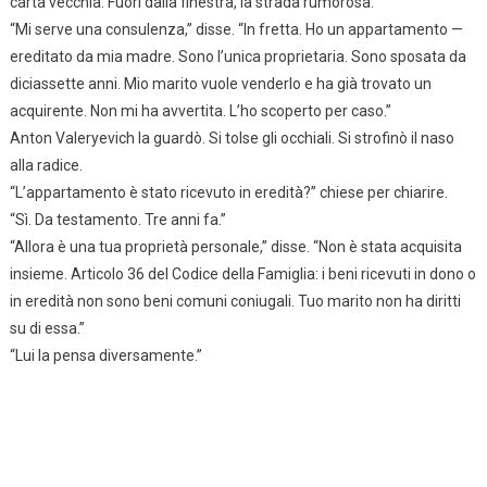
carta vecchia. Fuori dalla finestra, la strada rumorosa.
“Mi serve una consulenza,” disse. “In fretta. Ho un appartamento —
ereditato da mia madre. Sono l’unica proprietaria. Sono sposata da
diciassette anni. Mio marito vuole venderlo e ha già trovato un
acquirente. Non mi ha avvertita. L’ho scoperto per caso.”
Anton Valeryevich la guardò. Si tolse gli occhiali. Si strofinò il naso
alla radice.
“L’appartamento è stato ricevuto in eredità?” chiese per chiarire.
“Sì. Da testamento. Tre anni fa.”
“Allora è una tua proprietà personale,” disse. “Non è stata acquisita
insieme. Articolo 36 del Codice della Famiglia: i beni ricevuti in dono o
in eredità non sono beni comuni coniugali. Tuo marito non ha diritti
su di essa.”
“Lui la pensa diversamente.”