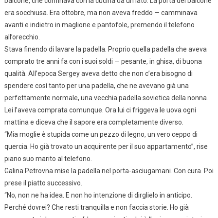
balcone, che confinava con la cucina da un lato. La porta del balcone
era socchiusa. Era ottobre, ma non aveva freddo — camminava
avanti e indietro in maglione e pantofole, premendo il telefono
all’orecchio.
Stava finendo di lavare la padella. Proprio quella padella che aveva
comprato tre anni fa con i suoi soldi — pesante, in ghisa, di buona
qualità. All’epoca Sergey aveva detto che non c’era bisogno di
spendere così tanto per una padella, che ne avevano già una
perfettamente normale, una vecchia padella sovietica della nonna.
Lei l’aveva comprata comunque. Ora lui ci friggeva le uova ogni
mattina e diceva che il sapore era completamente diverso.
“Mia moglie è stupida come un pezzo di legno, un vero ceppo di
quercia. Ho già trovato un acquirente per il suo appartamento”, rise
piano suo marito al telefono.
Galina Petrovna mise la padella nel porta-asciugamani. Con cura. Poi
prese il piatto successivo.
“No, non ne ha idea. E non ho intenzione di dirglielo in anticipo.
Perché dovrei? Che resti tranquilla e non faccia storie. Ho già