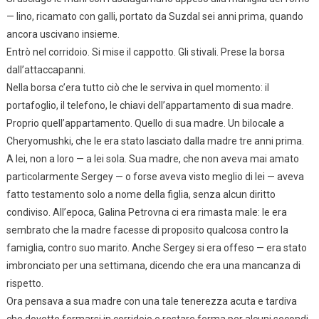
— lino, ricamato con galli, portato da Suzdal sei anni prima, quando
ancora uscivano insieme.
Entrò nel corridoio. Si mise il cappotto. Gli stivali. Prese la borsa
dall’attaccapanni.
Nella borsa c’era tutto ciò che le serviva in quel momento: il
portafoglio, il telefono, le chiavi dell’appartamento di sua madre.
Proprio quell’appartamento. Quello di sua madre. Un bilocale a
Cheryomushki, che le era stato lasciato dalla madre tre anni prima.
A lei, non a loro — a lei sola. Sua madre, che non aveva mai amato
particolarmente Sergey — o forse aveva visto meglio di lei — aveva
fatto testamento solo a nome della figlia, senza alcun diritto
condiviso. All’epoca, Galina Petrovna ci era rimasta male: le era
sembrato che la madre facesse di proposito qualcosa contro la
famiglia, contro suo marito. Anche Sergey si era offeso — era stato
imbronciato per una settimana, dicendo che era una mancanza di
rispetto.
Ora pensava a sua madre con una tale tenerezza acuta e tardiva
che dovette fermarsi in corridoio e restare ferma per alcuni secondi,