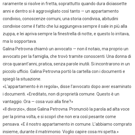
raramente si risolve in fretta, soprattutto quando dura diciassette
anni e dentro si è aggrovigliato così tanto — un appartamento
condiviso, conoscenze comuni, una storia condivisa, abitudini
condivise come il fatto che lui aggiungeva sempre il sale in più alla
zuppa, e lei apriva sempre la finestrella di notte, e questo lo irritava,
ma lo sopportava.
Galina Petrovna chiamò un avvocato — non il notaio, ma proprio un
avvocato per la famiglia, che trovò tramite conoscenti. Una donna di
circa quarant’anni, pratica, senza parole inutili. Si incontrarono in un
piccolo ufficio. Galina Petrovna portò la cartella con i documenti e
spiegò la situazione.
«L’appartamento è in regola», disse l’avvocato dopo aver esaminato
i documenti. «Ereditato, non di proprietà comune. Questo è un
vantaggio. Ora — cosa vuoi alla fine?»
«Il divorzio», disse Galina Petrovna. Pronunciò la parola ad alta voce
per la prima volta, e si scoprì che non era così pesante come
pensava. «E il nostro appartamento in comune. L’abbiamo comprato
insieme, durante il matrimonio. Voglio capire cosa mi spetta.»