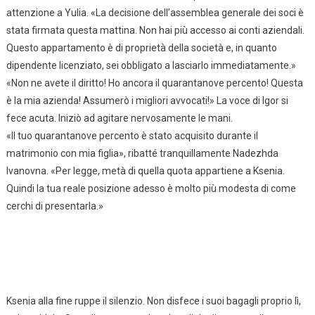
attenzione a Yulia. «La decisione dell’assemblea generale dei soci è
stata firmata questa mattina. Non hai più accesso ai conti aziendali.
Questo appartamento è di proprietà della società e, in quanto
dipendente licenziato, sei obbligato a lasciarlo immediatamente.»
«Non ne avete il diritto! Ho ancora il quarantanove percento! Questa
è la mia azienda! Assumerò i migliori avvocati!» La voce di Igor si
fece acuta. Iniziò ad agitare nervosamente le mani.
«Il tuo quarantanove percento è stato acquisito durante il
matrimonio con mia figlia», ribatté tranquillamente Nadezhda
Ivanovna. «Per legge, metà di quella quota appartiene a Ksenia.
Quindi la tua reale posizione adesso è molto più modesta di come
cerchi di presentarla.»
Ksenia alla fine ruppe il silenzio. Non disfece i suoi bagagli proprio lì,