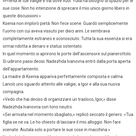
«Prendi le tue valigie e vai dove vuoi. Yulia ha bisogno di spazio per le
sue cose. Non ho intenzione di sprecare il mio unico giorno libero in
queste discussioni.»
Ksenia non implorò pietà. Non fece scene. Guardò semplicemente
l’uomo con cui aveva vissuto per dieci anni. Le sembrava
completamente estraneo e sconosciuto. Tutta la sua essenza si era
ormai ridotta a denaro e status ostentato.
In quel momento si aprirono le porte dell’ascensore sul pianerottolo.
Si udirono passi decisi. Nadezhda Ivanovna entrò dalla porta aperta
dell’appartamento.
La madre di Ksenia appariva perfettamente composta e calma.
Lanciò uno sguardo attento alle valigie, a Igor e alla sua nuova
compagna.
«Vedo che hai deciso di organizzare un trasloco, Igor,» disse
Nadezhda Ivanovna con tono neutro.
«Sei arrivata nel momento sbagliato,» replicò seccato il genero. «Tua
figlia se ne va. Le ho chiesto di lasciare il mio alloggio. Non fare
scenate. Aiutala solo a portare le sue cose in macchina.»