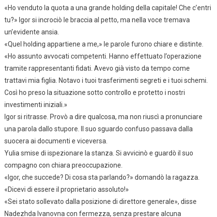
«Ho venduto la quota a una grande holding della capitale! Che c’entri
tu?» Igor si incrociò le braccia al petto, ma nella voce tremava
un’evidente ansia.
«Quel holding appartiene a me,» le parole furono chiare e distinte.
«Ho assunto avvocati competenti. Hanno effettuato l’operazione
tramite rappresentanti fidati. Avevo già visto da tempo come
trattavi mia figlia. Notavo i tuoi trasferimenti segreti e i tuoi schemi.
Così ho preso la situazione sotto controllo e protetto i nostri
investimenti iniziali.»
Igor si ritrasse. Provò a dire qualcosa, ma non riuscì a pronunciare
una parola dallo stupore. Il suo sguardo confuso passava dalla
suocera ai documenti e viceversa.
Yulia smise di ispezionare la stanza. Si avvicinò e guardò il suo
compagno con chiara preoccupazione.
«Igor, che succede? Di cosa sta parlando?» domandò la ragazza.
«Dicevi di essere il proprietario assoluto!»
«Sei stato sollevato dalla posizione di direttore generale», disse
Nadezhda Ivanovna con fermezza, senza prestare alcuna