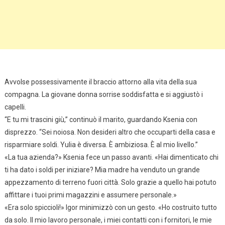
Avvolse possessivamente il braccio attorno alla vita della sua
compagna. La giovane donna sorrise soddisfatta e si aggiustò i
capelli.
“E tu mi trascini giù,” continuò il marito, guardando Ksenia con
disprezzo. “Sei noiosa. Non desideri altro che occuparti della casa e
risparmiare soldi. Yulia è diversa. È ambiziosa. È al mio livello.”
«La tua azienda?» Ksenia fece un passo avanti. «Hai dimenticato chi
ti ha dato i soldi per iniziare? Mia madre ha venduto un grande
appezzamento di terreno fuori città. Solo grazie a quello hai potuto
affittare i tuoi primi magazzini e assumere personale.»
«Era solo spiccioli!» Igor minimizzò con un gesto. «Ho costruito tutto
da solo. Il mio lavoro personale, i miei contatti con i fornitori, le mie