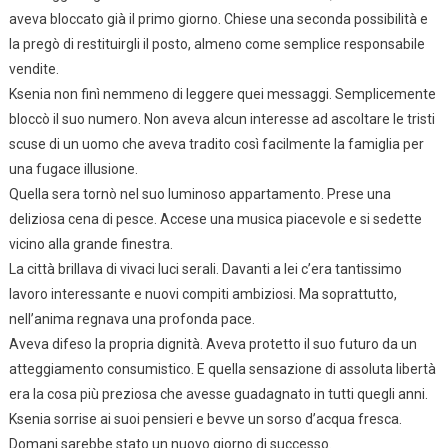
aveva bloccato già il primo giorno. Chiese una seconda possibilità e
la pregò di restituirgli il posto, almeno come semplice responsabile
vendite.
Ksenia non finì nemmeno di leggere quei messaggi. Semplicemente
bloccò il suo numero. Non aveva alcun interesse ad ascoltare le tristi
scuse di un uomo che aveva tradito così facilmente la famiglia per
una fugace illusione.
Quella sera tornò nel suo luminoso appartamento. Prese una
deliziosa cena di pesce. Accese una musica piacevole e si sedette
vicino alla grande finestra.
La città brillava di vivaci luci serali. Davanti a lei c’era tantissimo
lavoro interessante e nuovi compiti ambiziosi. Ma soprattutto,
nell’anima regnava una profonda pace.
Aveva difeso la propria dignità. Aveva protetto il suo futuro da un
atteggiamento consumistico. E quella sensazione di assoluta libertà
era la cosa più preziosa che avesse guadagnato in tutti quegli anni.
Ksenia sorrise ai suoi pensieri e bevve un sorso d’acqua fresca.
Domani sarebbe stato un nuovo giorno di successo.