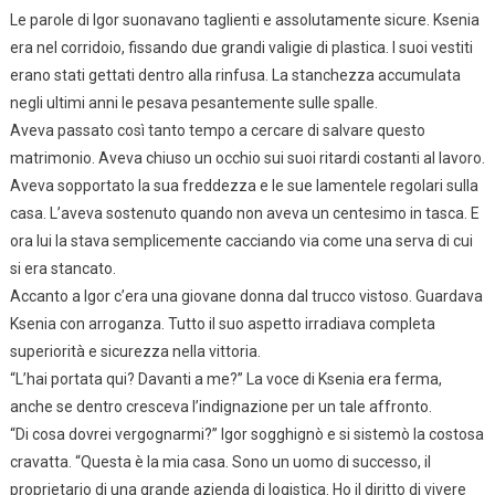
Le parole di Igor suonavano taglienti e assolutamente sicure. Ksenia
era nel corridoio, fissando due grandi valigie di plastica. I suoi vestiti
erano stati gettati dentro alla rinfusa. La stanchezza accumulata
negli ultimi anni le pesava pesantemente sulle spalle.
Aveva passato così tanto tempo a cercare di salvare questo
matrimonio. Aveva chiuso un occhio sui suoi ritardi costanti al lavoro.
Aveva sopportato la sua freddezza e le sue lamentele regolari sulla
casa. L’aveva sostenuto quando non aveva un centesimo in tasca. E
ora lui la stava semplicemente cacciando via come una serva di cui
si era stancato.
Accanto a Igor c’era una giovane donna dal trucco vistoso. Guardava
Ksenia con arroganza. Tutto il suo aspetto irradiava completa
superiorità e sicurezza nella vittoria.
“L’hai portata qui? Davanti a me?” La voce di Ksenia era ferma,
anche se dentro cresceva l’indignazione per un tale affronto.
“Di cosa dovrei vergognarmi?” Igor sogghignò e si sistemò la costosa
cravatta. “Questa è la mia casa. Sono un uomo di successo, il
proprietario di una grande azienda di logistica. Ho il diritto di vivere