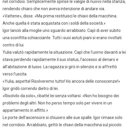
nel corridoio. Semplicemente spinse le valigie di nuovo nella stanza,
rendendo chiaro che non aveva intenzione di andare via.
«Vattene», disse. «Ma prima restituisci le chiavi della macchina.
Anche quella è stata acquistata con i soldi della società.»
Igor lanciò alla moglie uno sguardo arrabbiato. Capì di aver subito
una sconfitta schiacciante. Tutti i suoi astuti piani si erano rivoltati
contro di lui.
Yulia valutò rapidamente la situazione. Capì che l’uomo davanti a lei
stava perdendo rapidamente il suo status, l’accesso al denaro e
all’abitazione di lusso. La ragazza si girò in silenzio e si affrettò
verso l’uscita.
«Yulia, aspetta! Risolveremo tutto! Ho ancora delle conoscenze!»
Igor gridò correndo dietro di lei.
«Risolvilo da solo», ribatté lei senza voltarsi. «Non ho bisogno dei
problemi degli altri. Non ho perso tempo solo per vivere in un
appartamento in affitto.»
Le porte dell’ascensore si chiusero alle sue spalle. Igor rimase solo
nel corridoio. Arrabbiato, gettò le chiavi della macchina sul piccolo