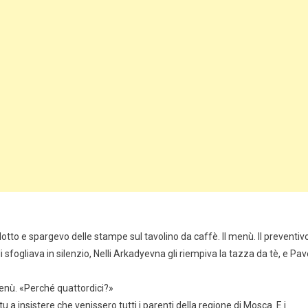
lotto e spargevo delle stampe sul tavolino da caffè. Il menù. Il preventiv
 li sfogliava in silenzio, Nelli Arkadyevna gli riempiva la tazza da tè, e Pav
menù. «Perché quattordici?»
u a insistere che venissero tutti i parenti della regione di Mosca. E i