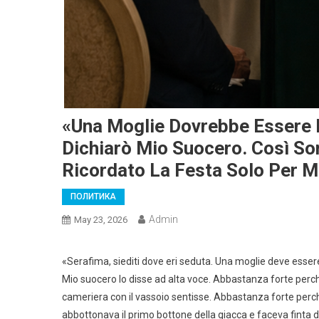
«Una Moglie Dovrebbe Essere In
Dichiarò Mio Suocero. Così Son
Ricordato La Festa Solo Per M
ПОЛИТИКА
Admin
May 23, 2026
«Serafima, siediti dove eri seduta. Una moglie deve essere 
Mio suocero lo disse ad alta voce. Abbastanza forte perché
cameriera con il vassoio sentisse. Abbastanza forte perch
abbottonava il primo bottone della giacca e faceva finta d