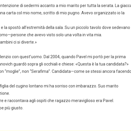
intenzione di sedermi accanto a mio marito per tutta la serata. La giacc
 una carta col mio nome, scritto di mio pugno. Avevo organizzato io la
 e la spostò all’estremità della sala. Su un piccolo tavolo dove sedevano
onomo—persone che avevo visto solo una volta in vita mia.
ambini ci si diverte.»
ilenzio con quest’uomo. Dal 2004, quando Pavel mi portò per la prima
novich guardò sopra gli occhiali e chiese: «Questa è la tua candidata?»
non “moglie”, non “Serafima”. Candidata—come se stessi ancora facend
iglia del cugino lontano mi ha sorriso con imbarazzo. Suo marito
ione.
iere e raccontava agli ospiti che ragazzo meraviglioso era Pavel.
e più giusto.