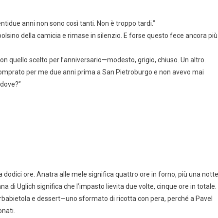
ntidue anni non sono così tanti. Non è troppo tardi.”
polsino della camicia e rimase in silenzio. E forse questo fece ancora più
 Non quello scelto per l’anniversario—modesto, grigio, chiuso. Un altro.
vo comprato per me due anni prima a San Pietroburgo e non avevo mai
 dove?”
a dodici ore. Anatra alle mele significa quattro ore in forno, più una nott
a di Uglich significa che l’impasto lievita due volte, cinque ore in totale.
i barbabietola e dessert—uno sformato di ricotta con pera, perché a Pavel
nati.