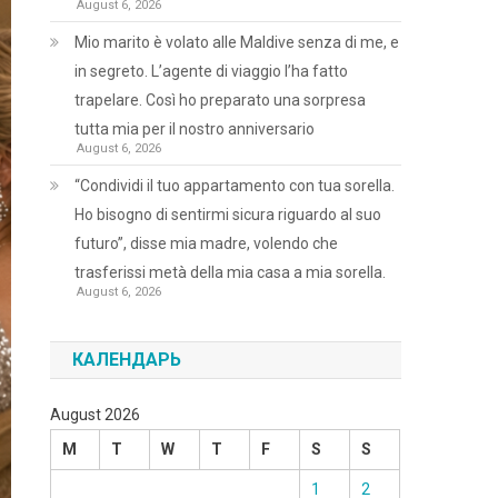
August 6, 2026
Mio marito è volato alle Maldive senza di me, e
in segreto. L’agente di viaggio l’ha fatto
trapelare. Così ho preparato una sorpresa
tutta mia per il nostro anniversario
August 6, 2026
“Condividi il tuo appartamento con tua sorella.
Ho bisogno di sentirmi sicura riguardo al suo
futuro”, disse mia madre, volendo che
trasferissi metà della mia casa a mia sorella.
August 6, 2026
КАЛЕНДАРЬ
August 2026
M
T
W
T
F
S
S
1
2