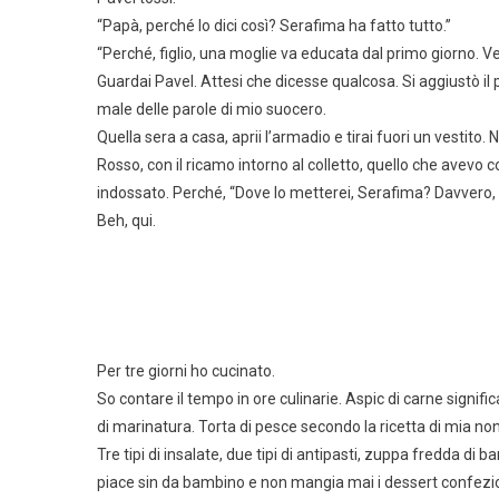
“Papà, perché lo dici così? Serafima ha fatto tutto.”
“Perché, figlio, una moglie va educata dal primo giorno. Ve
Guardai Pavel. Attesi che dicesse qualcosa. Si aggiustò il 
male delle parole di mio suocero.
Quella sera a casa, aprii l’armadio e tirai fuori un vestito.
Rosso, con il ricamo intorno al colletto, quello che ave
indossato. Perché, “Dove lo metterei, Serafima? Davvero,
Beh, qui.
Per tre giorni ho cucinato.
So contare il tempo in ore culinarie. Aspic di carne signific
di marinatura. Torta di pesce secondo la ricetta di mia nonn
Tre tipi di insalate, due tipi di antipasti, zuppa fredda d
piace sin da bambino e non mangia mai i dessert confezio