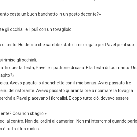
uanto costa un buon banchetto in un posto decente?»
gli occhiali e li pulì con un tovagliolo.
 di testo. Ho deciso che sarebbe stato il mio regalo per Pavel per il suo
 rimise gli occhiali.
 In questa festa, Pavel è il padrone di casa. È la festa di tuo marito. Un
capito?»
ogica. Avevo pagato io il banchetto con il mio bonus. Avrei passato tre
 menu del ristorante. Avevo passato quaranta ore a ricamare la tovaglia
 perché a Pavel piacevano i fiordalisi. E dopo tutto ciò, dovevo essere
mente? Così non sbaglio.»
siedi al centro. Non dai ordini ai camerieri. Non mi interrompi quando parl
to è tutto il tuo ruolo.»