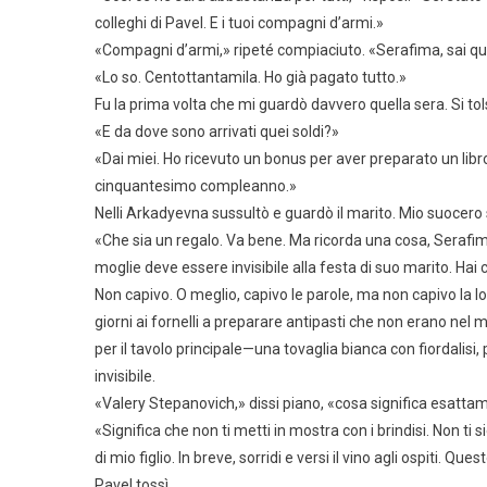
colleghi di Pavel. E i tuoi compagni d’armi.»
«Compagni d’armi,» ripeté compiaciuto. «Serafima, sai q
«Lo so. Centottantamila. Ho già pagato tutto.»
Fu la prima volta che mi guardò davvero quella sera. Si tolse 
«E da dove sono arrivati quei soldi?»
«Dai miei. Ho ricevuto un bonus per aver preparato un libro
cinquantesimo compleanno.»
Nelli Arkadyevna sussultò e guardò il marito. Mio suocero si
«Che sia un regalo. Va bene. Ma ricorda una cosa, Serafima.
moglie deve essere invisibile alla festa di suo marito. Hai 
Non capivo. O meglio, capivo le parole, ma non capivo la l
giorni ai fornelli a preparare antipasti che non erano nel
per il tavolo principale—una tovaglia bianca con fiordalisi,
invisibile.
«Valery Stepanovich,» dissi piano, «cosa significa esatta
«Significa che non ti metti in mostra con i brindisi. Non ti 
di mio figlio. In breve, sorridi e versi il vino agli ospiti. Ques
Pavel tossì.