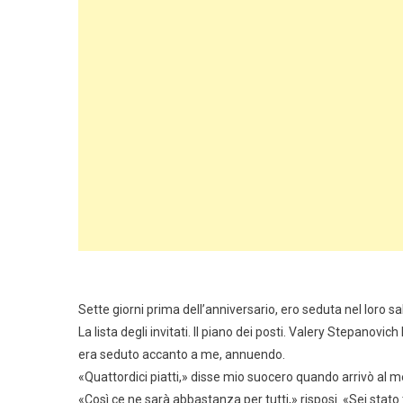
Sette giorni prima dell’anniversario, ero seduta nel loro sa
La lista degli invitati. Il piano dei posti. Valery Stepanovich
era seduto accanto a me, annuendo.
«Quattordici piatti,» disse mio suocero quando arrivò al 
«Così ce ne sarà abbastanza per tutti,» risposi. «Sei stato t