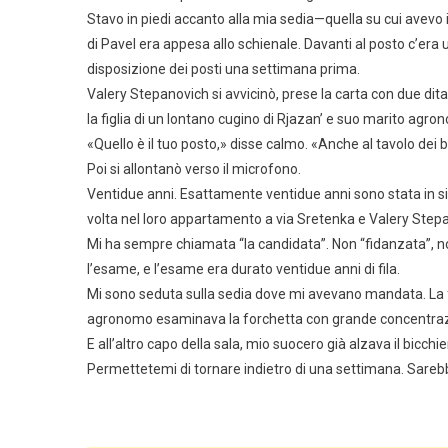
Stavo in piedi accanto alla mia sedia—quella su cui avevo 
di Pavel era appesa allo schienale. Davanti al posto c’era
disposizione dei posti una settimana prima.
Valery Stepanovich si avvicinò, prese la carta con due dita
la figlia di un lontano cugino di Rjazan’ e suo marito agr
«Quello è il tuo posto,» disse calmo. «Anche al tavolo dei b
Poi si allontanò verso il microfono.
Ventidue anni. Esattamente ventidue anni sono stata in s
volta nel loro appartamento a via Sretenka e Valery Stepa
Mi ha sempre chiamata “la candidata”. Non “fidanzata”, 
l’esame, e l’esame era durato ventidue anni di fila.
Mi sono seduta sulla sedia dove mi avevano mandata. La f
agronomo esaminava la forchetta con grande concentraz
E all’altro capo della sala, mio suocero già alzava il bicch
Permettetemi di tornare indietro di una settimana. Sarebb