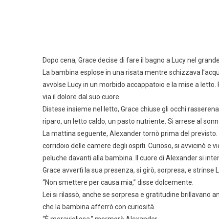
Dopo cena, Grace decise di fare il bagno a Lucy nel grand
La bambina esplose in una risata mentre schizzava l’acqua
avvolse Lucy in un morbido accappatoio e la mise a letto. 
via il dolore dal suo cuore.
Distese insieme nel letto, Grace chiuse gli occhi rasserena
riparo, un letto caldo, un pasto nutriente. Si arrese al 
La mattina seguente, Alexander tornò prima del previsto. 
corridoio delle camere degli ospiti. Curioso, si avvicinò e
peluche davanti alla bambina. Il cuore di Alexander si inte
Grace avvertì la sua presenza, si girò, sorpresa, e strinse 
“Non smettere per causa mia,” disse dolcemente.
Lei si rilassò, anche se sorpresa e gratitudine brillavano a
che la bambina afferrò con curiosità.