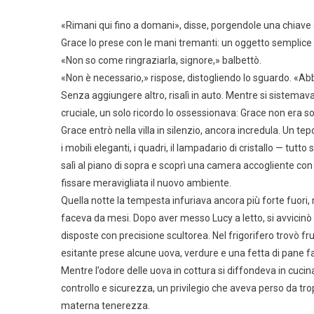
«Rimani qui fino a domani», disse, porgendole una chiave 
Grace lo prese con le mani tremanti: un oggetto semplice 
«Non so come ringraziarla, signore,» balbettò.
«Non è necessario,» rispose, distogliendo lo sguardo. «Abbi
Senza aggiungere altro, risalì in auto. Mentre si sistemava
cruciale, un solo ricordo lo ossessionava: Grace non era 
Grace entrò nella villa in silenzio, ancora incredula. Un tep
i mobili eleganti, i quadri, il lampadario di cristallo — tutt
salì al piano di sopra e scoprì una camera accogliente con 
fissare meravigliata il nuovo ambiente.
Quella notte la tempesta infuriava ancora più forte fuori,
faceva da mesi. Dopo aver messo Lucy a letto, si avvicinò 
disposte con precisione scultorea. Nel frigorifero trovò f
esitante prese alcune uova, verdure e una fetta di pane fat
Mentre l’odore delle uova in cottura si diffondeva in cucin
controllo e sicurezza, un privilegio che aveva perso da tropp
materna tenerezza.