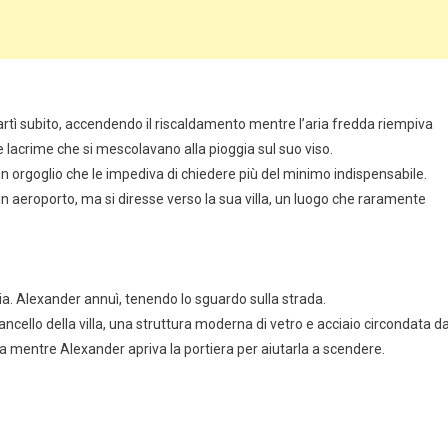
 partì subito, accendendo il riscaldamento mentre l’aria fredda riempiva
e lacrime che si mescolavano alla pioggia sul suo viso.
un orgoglio che le impediva di chiedere più del minimo indispensabile.
n aeroporto, ma si diresse verso la sua villa, un luogo che raramente
ia. Alexander annuì, tenendo lo sguardo sulla strada.
ncello della villa, una struttura moderna di vetro e acciaio circondata d
a mentre Alexander apriva la portiera per aiutarla a scendere.