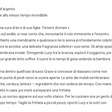
d’argento.
e allo stesso tempo incredibile.
a cura di lei e di sua figlia. Tornerò domani.»
 sul sedile, si rese conto che, nonostante il volo imminente e l’incontro
soltanto una mendicante e qualcosa in lei lo aveva profondamente colpito
ore la avvolse; una delicata fragranza solleticò i suoi sensi. Gli ampi spaz
o sembrava irreale. Stringendo Lucy tra le braccia, esplorò il soggiorno, poi
un grande letto soffice. Il cuore le si riempì di gioia vedendo la bambina
 ma dentro quell’oasi di lusso Grace si concesse di rilassarsi come non
in punta di piedi verso la cucina aperta. Le ante dei mobili sembravano
rutta, verdura, latticini — ingredienti che non vedeva da tempo. Con mano
to in casa, poi iniziò a preparare una frittata.
a, un sorriso apparve sul suo volto stanco. Per lei cucinare era un gesto d
o tempo. Tagliò la frittata a piccoli pezzi, riportò Lucy e la nutrì con