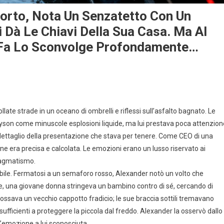
oporto, Nota Un Senzatetto Con Un
 Dà Le Chiavi Della Sua Casa. Ma Al
 Fa Lo Sconvolge Profondamente…
ate strade in un oceano di ombrelli e riflessi sull’asfalto bagnato. Le
yson come minuscole esplosioni liquide, ma lui prestava poca attenzion
ettaglio della presentazione che stava per tenere. Come CEO di una
ione era precisa e calcolata. Le emozioni erano un lusso riservato ai
ragmatismo.
bile. Fermatosi a un semaforo rosso, Alexander notò un volto che
e, una giovane donna stringeva un bambino contro di sé, cercando di
dossava un vecchio cappotto fradicio; le sue braccia sottili tremavano
fficienti a proteggere la piccola dal freddo. Alexander la osservò dallo
’emozione a lui sconosciuta.