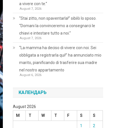
a vivere con te.”
August 7, 2026
“Stai zitto, non spaventarla!” sibilò lo sposo.
“Domani la convinceremo a consegnarci le
chiavi e intestare tutto a noi.”
August 7, 2026
“La mamma ha deciso di vivere con noi. Sei
obbligata a registrarla qui!” ha annunciato mio
marito, pianificando di trasferire sua madre
nel nostro appartamento
August 6, 2026
КАЛЕНДАРЬ
August 2026
M
T
W
T
F
S
S
1
2