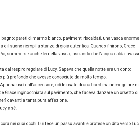
e bagno: pareti di marmo bianco, pavimenti riscaldati, una vasca enorme
 e il suono riempì la stanza di gioia autentica. Quando finirono, Grace
Poi, si immerse anche lei nella vasca, lasciando che l’acqua calda lavass
ta dal respiro regolare di Lucy. Sapeva che quella notte era un dono:
sonno più profondo che avesse conosciuto da molto tempo.
Appena uscì dall’ascensore, udì le risate di una bambina riecheggiare ne
 vide Grace inginocchiata sul pavimento, che faceva danzare un orsetto di
nerì davanti a tanta pura affezione.
Lucy a sé.
ncora nei suoi occhi. Lui fece un passo avanti e protese un dito verso Luc