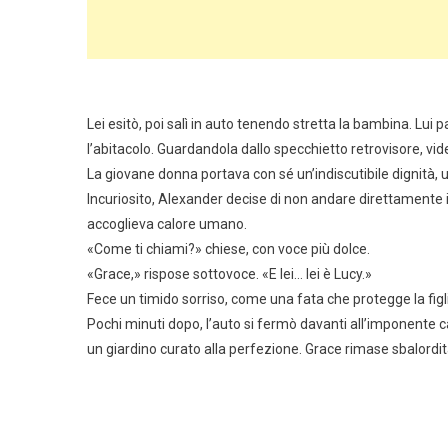
Lei esitò, poi salì in auto tenendo stretta la bambina. Lui
l’abitacolo. Guardandola dallo specchietto retrovisore, vid
La giovane donna portava con sé un’indiscutibile dignità, 
Incuriosito, Alexander decise di non andare direttamente i
accoglieva calore umano.
«Come ti chiami?» chiese, con voce più dolce.
«Grace,» rispose sottovoce. «E lei… lei è Lucy.»
Fece un timido sorriso, come una fata che protegge la figl
Pochi minuti dopo, l’auto si fermò davanti all’imponente ca
un giardino curato alla perfezione. Grace rimase sbalordit