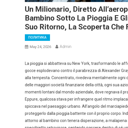
Un Milionario, Diretto All’aer
Bambino Sotto La Pioggia E Gli
Suo Ritorno, La Scoperta Che
ПОЛИТИКА
Admin
May 24, 2026
La pioggia si abbatteva su New York, trasformando le affoll
gocce esplodevano contro il parabrezza di Alexander Gra
alla tempesta. Concentrato, rivedeva mentalmente ogni d
delle maggiori società finanziarie della città, ogni sua az
momenti lontani dal mondo aziendale, dove regnava il p
Eppure, qualcosa stava per infrangere quel ritmo implaca
spiccava nel paesaggio urbano. All’angolo del marciapied
proteggerlo dalla pioggia battente con il proprio corpo. In
attorno al bambino con tenera disperazione, a malapena su
specchietto retrovisore, sentendo nascere dentro di sé un