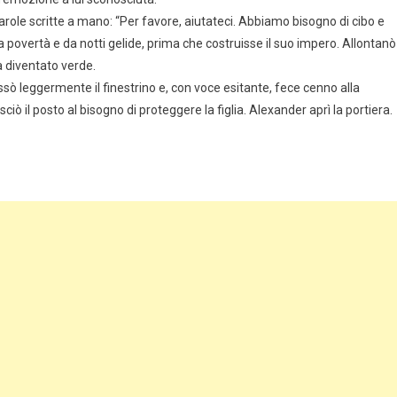
arole scritte a mano: “Per favore, aiutateci. Abbiamo bisogno di cibo e
la povertà e da notti gelide, prima che costruisse il suo impero. Allontanò
a diventato verde.
ssò leggermente il finestrino e, con voce esitante, fece cenno alla
ciò il posto al bisogno di proteggere la figlia. Alexander aprì la portiera.