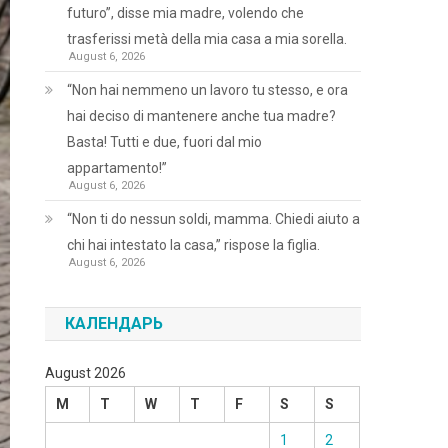
futuro”, disse mia madre, volendo che
trasferissi metà della mia casa a mia sorella.
August 6, 2026
“Non hai nemmeno un lavoro tu stesso, e ora
hai deciso di mantenere anche tua madre?
Basta! Tutti e due, fuori dal mio
appartamento!”
August 6, 2026
“Non ti do nessun soldi, mamma. Chiedi aiuto a
chi hai intestato la casa,” rispose la figlia.
August 6, 2026
КАЛЕНДАРЬ
August 2026
M
T
W
T
F
S
S
1
2