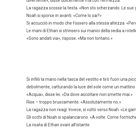
divertente», disse dolcemente ma con fermezza.
La ragazza scosse la testa. «Non sto scherzando. Le sue
Noah si sporse in avanti. «Come lo sai?»
Si accucciò in modo che fossero alla stessa altezza. «Pe
Le mani di Ethan si strinsero sui manici della sedia a rotell
«Sono andati via», rispose. «Ma non lontano.»
Si infilò la mano nella tasca del vestito e tirò fuori una picc
debolmente, catturando la luce del sole come un mattino i
«Acqua», disse lei. «Da dove ascoltare non smette mai.»
Rise – troppo bruscamente. «Assolutamente no.»
La ragazza non reagì. Invece, si voltò verso Noah. «Le ga
Gli occhi di Noah si spalancarono. «A volte. Come formich
La risata di Ethan svanì all’istante.