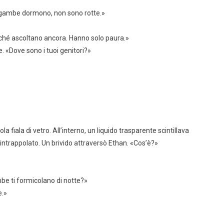
 gambe dormono, non sono rotte.»
rché ascoltano ancora. Hanno solo paura.»
e. «Dove sono i tuoi genitori?»
ola fiala di vetro. All’interno, un liquido trasparente scintillava
ntrappolato. Un brivido attraversò Ethan. «Cos’è?»
mbe ti formicolano di notte?»
e.»