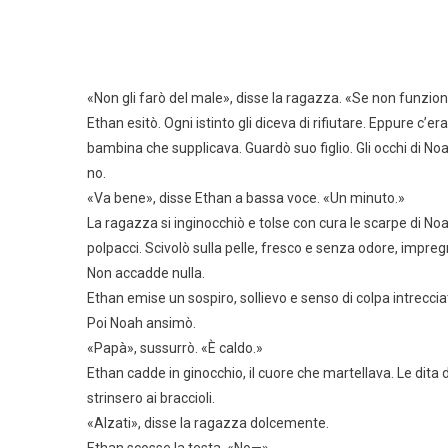
«Non gli farò del male», disse la ragazza. «Se non funzio
Ethan esitò. Ogni istinto gli diceva di rifiutare. Eppure c
bambina che supplicava. Guardò suo figlio. Gli occhi di 
no.
«Va bene», disse Ethan a bassa voce. «Un minuto.»
La ragazza si inginocchiò e tolse con cura le scarpe di Noah
polpacci. Scivolò sulla pelle, fresco e senza odore, impre
Non accadde nulla.
Ethan emise un sospiro, sollievo e senso di colpa intreccia
Poi Noah ansimò.
«Papà», sussurrò. «È caldo.»
Ethan cadde in ginocchio, il cuore che martellava. Le dita d
strinsero ai braccioli.
«Alzati», disse la ragazza dolcemente.
Ethan scosse la testa. «No—»