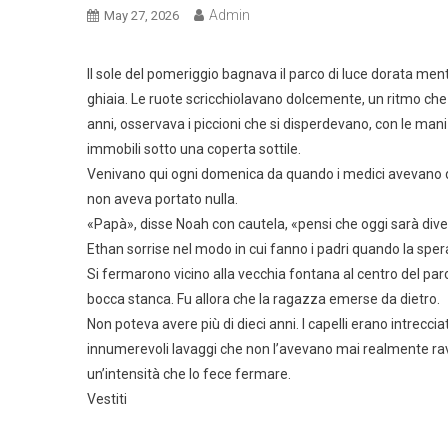
Admin
May 27, 2026
Il sole del pomeriggio bagnava il parco di luce dorata mentr
ghiaia. Le ruote scricchiolavano dolcemente, un ritmo che 
anni, osservava i piccioni che si disperdevano, con le m
immobili sotto una coperta sottile.
Venivano qui ogni domenica da quando i medici avevano de
non aveva portato nulla.
«Papà», disse Noah con cautela, «pensi che oggi sarà div
Ethan sorrise nel modo in cui fanno i padri quando la spe
Si fermarono vicino alla vecchia fontana al centro del par
bocca stanca. Fu allora che la ragazza emerse da dietro.
Non poteva avere più di dieci anni. I capelli erano intreccia
innumerevoli lavaggi che non l’avevano mai realmente ravv
un’intensità che lo fece fermare.
Vestiti