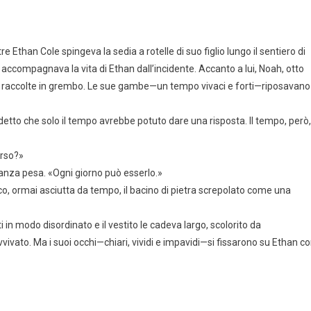
e Ethan Cole spingeva la sedia a rotelle di suo figlio lungo il sentiero di
accompagnava la vita di Ethan dall’incidente. Accanto a lui, Noah, otto
ani raccolte in grembo. Le sue gambe—un tempo vivaci e forti—riposavano
tto che solo il tempo avrebbe potuto dare una risposta. Il tempo, però,
erso?»
ranza pesa. «Ogni giorno può esserlo.»
co, ormai asciutta da tempo, il bacino di pietra screpolato come una
ti in modo disordinato e il vestito le cadeva largo, scolorito da
ivato. Ma i suoi occhi—chiari, vividi e impavidi—si fissarono su Ethan c