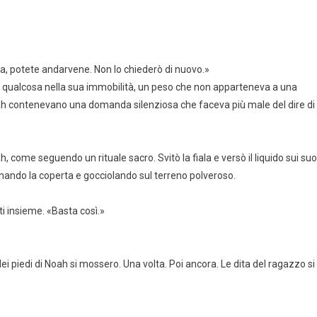
na, potete andarvene. Non lo chiederò di nuovo.»
’era qualcosa nella sua immobilità, un peso che non apparteneva a una
Noah contenevano una domanda silenziosa che faceva più male del dire di
, come seguendo un rituale sacro. Svitò la fiala e versò il liquido sui suo
gnando la coperta e gocciolando sul terreno polveroso.
ti insieme. «Basta così.»
ei piedi di Noah si mossero. Una volta. Poi ancora. Le dita del ragazzo si